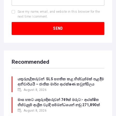
Save my name, email, and website in this browser for the
next time I comment.
Recommended
යතුරුපැදිකරුවන් SLS සහතික කළ හිස්වැස්මක් පැළඳීම
අනිවාර්යයි – ජාතික මාර්ග ආරක්ෂණ කවුන්සිලය
August 8, 2026
මාස හතට යතුරුපදිකරුවන් 749ක් මරුට:- ආරක්ෂිත
හිස්වැසුම් ආශ්‍රිත වැරදි සම්බන්ධයෙන් නඩු 271,890ක්
August 8, 2026