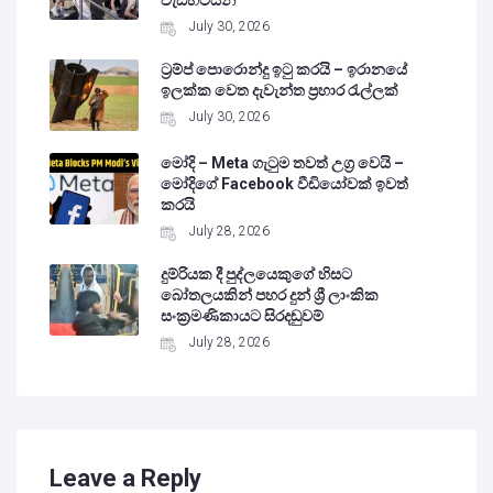
July 30, 2026
ට්‍රම්ප් පොරොන්දු ඉටු කරයි – ඉරානයේ
ඉලක්ක වෙත දැවැන්ත ප්‍රහාර රැල්ලක්
July 30, 2026
මෝදි – Meta ගැටුම තවත් උග්‍ර වෙයි –
මෝදිගේ Facebook වීඩියෝවක් ඉවත්
කරයි
July 28, 2026
දුම්රියක දී පුද්ලයෙකුගේ හිසට
බෝතලයකින් පහර දුන් ශ්‍රී ලාංකික
සංක්‍රමණිකායට සිරදඬුවම්
July 28, 2026
Leave a Reply