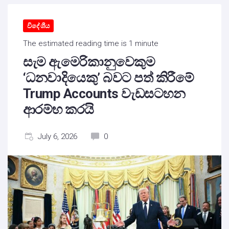
විදේශීය
The estimated reading time is 1 minute
සැම ඇමෙරිකානුවෙකුම
‘ධනවාදියෙකු’ බවට පත් කිරීමේ
Trump Accounts වැඩසටහන
ආරම්භ කරයි
July 6, 2026
0