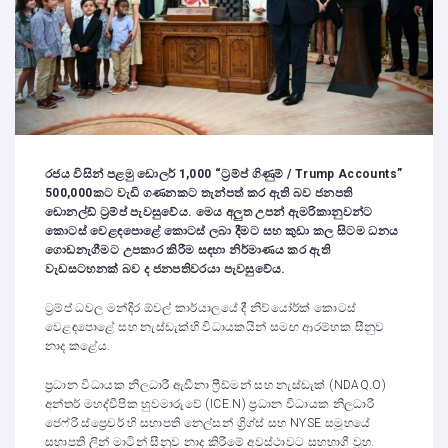
රජය විසින් පළමු ඩොලර් 1,000 “ට්‍රම්ප් ගිණුම් / Trump Accounts”
500,000කට වැඩි ගණනකට තැන්පත් කර ඇති බව ජනපති
ඩොනල්ඩ් ට්‍රම්ප් පැවසුවේය. මෙය අලුත උපන් ඇමරිකානුවන්ට
කොටස් වෙළඳපොළේ කොටස් ලබා දීමට සහ කුඩා කල සිටම ධනය
ගොඩනැගීමට උපකාර කිරීම සඳහා නිර්මාණය කර ඇති
වැඩසටහනක් බව ද ජනපතිවරයා පැවසුවේය.
ට්‍රම්ප් ධවල මන්දිර ඕවල් කාර්යාලයේ දී නිව්යෝර්ක් කොටස්
වෙළඳපොළේ සහ නැස්ඩැක්හි විධායකයින් සමඟ ආරම්භක සීනුව
නාද කළේය.
ප්‍රධාන විධායක නිලධාරී ඇඩීනා ෆ්‍රීඩ්මන් සහ නැස්ඩැක් (NDAQ.O)
අන්තර් මහද්වීපික හුවමාරුවේ (ICE.N) ප්‍රධාන විධායක නිලධාරී
ජෙෆ්රි ස්ප්‍රෙචර් හි සභාපති නෙල්සන් ග්‍රිග්ස් සහ NYSE සමූහයේ
සභාපති ලින් මාටින් සීනුව නාද කිරීමේ අවස්ථාවට සහභාගී වූහ.