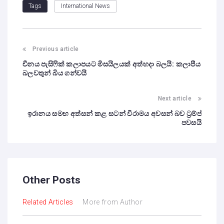
International News
Tags
Previous article
චීනය පැසිෆික් කලාපයට මිසයිලයක් අත්හදා බලයි: කලාපීය
බලවතුන් බිය ගන්වයි
Next article
ඉරානය සමඟ අත්සන් කළ සටන් විරාමය අවසන් බව ට්‍රම්ප්
පවසයි
Other Posts
Related Articles
More from Author