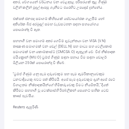
අතර, වේගයෙන් වර්ධනය වන වෙළඳපළ පරිසරයක් තුළ ගිණුම්
වලින් කලින් මුදල් ආපසු ගැනීමට එරෙහිව උපදෙස් දුන්නේය.
එක්සත් ජනපද සමාගම් කිහිපයක් සේවායෝජක ගැලපීම් හෝ
අතිරේක බීජ අරමුදල් සමඟ වැඩසටහන සඳහා සහයෝගය
පොරොන්දු වී ඇත.
සහභාගී වන සමාගම් අතර ගෙවීම් දැවැන්තයා වන VISA (V.N)
තාක්‍ෂණ සමාගමක් වන ඩෙල් (DELL.N) සහ මාධ්‍ය සහ ටෙලිකොම්
සමාගමක් වන කොම්කාස්ට් (CMCSA.O) ඇතුළත් වේ. චිප් නිෂ්පාදක
මයික්‍රොන් (MU.O) ට්‍රම්ප් ගිණුම් සඳහා සහාය වීම සඳහා ඩොලර්
මිලියන 250ක් පොරොන්දු වී තිබේ.
“ට්‍රම්ප් ගිණුම් යනු සෑම දරුවෙකුම සහ සෑම ඇමරිකානුවෙකුම
ධනවාදියෙකු බවට පත් කිරීමයි. අපේ සෑම දරුවෙකුම දැන් අපේ රටේ
විශාලතම නිෂ්පාදකයින්ගේ හිමිකරුවෙකු වීමට නියමිතයි,” දියත්
කිරීමට සහභාගී වූ ටෙක්සාස්හි රිපබ්ලිකන් සෙනෙට් සභික ටෙඩ්
කෲස් පැවසීය.
Reuters ඇසුරිණි