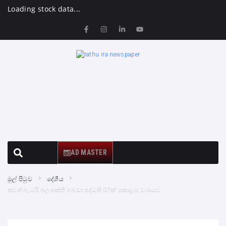
Loading stock data...
AD MASTER
මුල් පිටුව
දේශීය
තවත් බැටරි බලශක්ති ගබඩා පද්ධති 07ක් කොළඹ වරායට