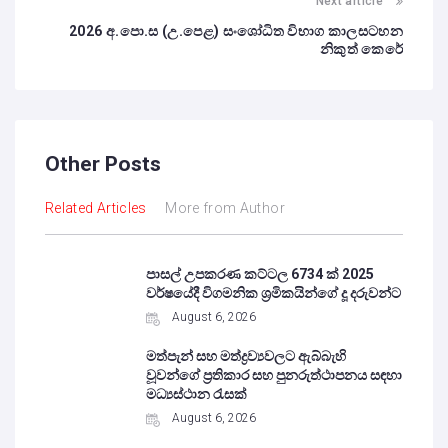
Next article
2026 අ.පො.ස (උ.පෙළ) සංශෝධිත විභාග කාලසටහන
නිකුත් කෙරේ
Other Posts
Related Articles
More from Author
පාසල් උපකරණ කට්ටල 6734 ක් 2025
වර්ෂයේදී විගමනික ශ්‍රමිකයින්ගේ දූ දරුවන්ට
August 6, 2026
මත්පැන් සහ මත්ද්‍රව්‍යවලට ඇබ්බැහි
වූවන්ගේ ප්‍රතිකාර සහ පුනරුත්ථාපනය සඳහා
මධ්‍යස්ථාන රැසක්
August 6, 2026