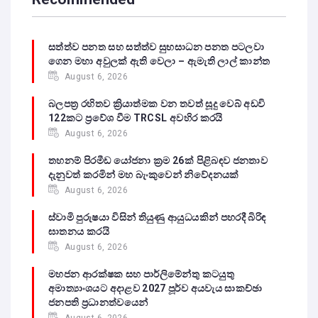
සත්ත්ව පනත සහ සත්ත්ව සුභසාධන පනත පටලවා
ගෙන මහා අවුලක් ඇති වෙලා – ඇමැති ලාල් කාන්ත
August 6, 2026
බලපත්‍ර රහිතව ක්‍රියාත්මක වන තවත් සූදු වෙබ් අඩවි
122කට ප්‍රවේශ වීම TRCSL අවහිර කරයි
August 6, 2026
තහනම් පිරමීඩ යෝජනා ක්‍රම 26ක් පිළිබඳව ජනතාව
දැනුවත් කරමින් මහ බැංකුවෙන් නිවේදනයක්
August 6, 2026
ස්වාමි පුරුෂයා විසින් තියුණු ආයුධයකින් පහරදී බිරිඳ
ඝාතනය කරයි
August 6, 2026
මහජන ආරක්ෂක සහ පාර්ලිමේන්තු කටයුතු
අමාත්‍යාංශයට අදාළව 2027 පූර්ව අයවැය සාකච්ඡා
ජනපති ප්‍රධානත්වයෙන්
August 6, 2026