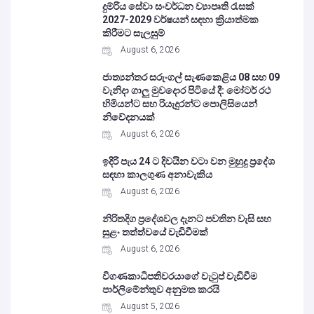
දුම්රිය සේවා සංවර්ධන ව්‍යාපෘති රැසක්
2027-2029 වර්ෂයන් සඳහා ක්‍රියාත්මක
කිරීමට සැලසුම්
August 6, 2026
ජාත්‍යන්තර සරුංගල් සැණකෙළිය 08 සහ 09
වැනිදා ගාලු මුවදොර පිටියේ දී: මෝටර් රථ
හිමියන්ට සහ රියැදුරන්ට පොලිසියෙන්
නිවේදනයක්
August 6, 2026
ඉදිරි පැය 24 ට දිවයින වටා වන මුහුදු ප්‍රදේශ
සඳහා කාලගුණ අනාවැකිය
August 6, 2026
නිරිතදිග ප්‍රදේශවල දැනට පවතින වැසි සහ
සුළං තත්ත්වයේ වැඩිවීමක්
August 6, 2026
විගණකාධිපතිවරයාගේ වැටුප් වැඩිවීම
පාර්ලිමේන්තුව අනුමත කරයි
August 5, 2026