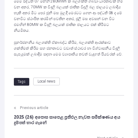
මෙම පද්ධති 07 මඟින් 280MWh ක බලශක්ති ගබඩා ධාරිතාවක් හිමි
වන අතර, 70MW ක විදුලි බලයක් ජාතික විදුලි බල ජාලයට ලබාදිය
හැකි අතර මීට පෙර ජූනි මස මුලදී මෙරටට ගෙන ආ පද්ධති 08 ද මේ
වනවිට ස්ථාපිත කරමින් පවතින අතර, ජූලි මස අවසන් වන විට
එමඟින් 80MW ක විදුලි බලයක් ජාතික ජාලයට එක් කිරීමට
නියමිතය.
පුනර්ජනනීය බලශක්ති ඒකාබද්ධ කිරීම, බලශක්ති ආරක්ෂාව
ශක්තිමත් කිරීම සහ ජනතාවට වඩාත් ස්ථාවර හා විශ්වාසනීය විදුලි
සැපයුමක් ලබාදීම සඳහා මෙම ව්‍යාපෘතිය තවත් වැදගත් පියවරක් වේ.
Local news
Tags
Previous article
2025 (26) අපොස සාපෙළ ප්‍රතිඵල නැවත සමීක්ෂණය අය
දුම්පත් භාර ගැනේ