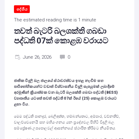
දේශීය
The estimated reading time is 1 minute
තවත් බැටරි බලශක්ති ගබඩා
පද්ධති 07ක් කොළඹ වරායට
June 26, 2026
0
ජාතික විදුලි බල ජාලයේ ස්ථාවරත්වය ඉහළ නැංවීම සහ
පාරිභෝගිකයන්ට වඩාත් විශ්වාසනීය විදුලි සැපයුමක් ලබාදීමේ
අරමුණින් ක්‍රියාත්මක වන බැටරි බලශක්ති ගබඩා පද්ධති (BESS)
ව්‍යාපෘතිය යටතේ තවත් පද්ධති 07ක් ඊයේ (25) කොළඹ වරායට
ළඟා විය.
මෙම පද්ධති පානදුර, බෙලිඅත්ත, හම්බන්තොට, අම්පාර, වව්නතිව්,
වාලච්චෙනෙයි සහ මහියංගනය යන ප්‍රදේශවල පිහිටි විදුලි බල
සම්ප්‍රේෂණ උපපොලවල් ආසන්නයේ ස්ථාපිත කිරීමට නියමිතය.