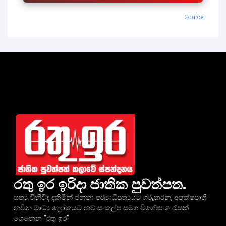
Source
රතු ඉර ඉරිදා ජාතික පුවත්පත.
සත්‍ය විනිවිද දකිමින් ජනතා පරමාධිපත්‍යයට ගරුකරන, අපක්ෂපාතී
නවීන මාධ්‍ය ලෝකයට නව සංකල්ප සමග විශේෂාංග රැසක්
ගෙනෙන "රතු ඉර"