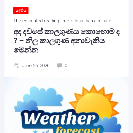
දේශීය
The estimated reading time is less than a minute
අද දවසේ කාලගුණය කොහොම ද
? – නිල කාලගුණ අනාවැකිය
මෙන්න
June 26, 2026
0