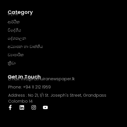
Category
දේශීය
ආර්ථික
විදේශීය
දේශපාලන
අධ්‍යාපන හා වෘත්තීය
ව්‍යාපාරික
ක්‍රීඩා
Get In Touch
Email: info@rathuiranewspaper.lk
Phone: +94 11 212 1959
Address : No 21, 1/1 St. Joseph's Street, Grandpass
Colombo 14