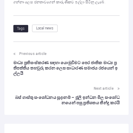
ගන්නා ලෙස ජනතාවගෙන් කාරුණිකව ඉල්ලා සිටිනු ලැබේ.
Local news
Tags
Previous article
මාධ්‍ය ප්‍රතිසංස්කරණ සඳහා යොමුවීමට පෙර ජාතික මාධ්‍ය ප්‍ර
තිපත්තිය තහවුරු කරන ලෙස සාධාරණ සමාජය රජයෙන් ඉ
ල්ලයි
Next article
බස් ගාස්තු සංශෝධනය සූදානම් – ජූලි ඉන්ධන මිල සංශෝධ
නයෙන් පසු ප්‍රතිශතය තීන්දු කරයි