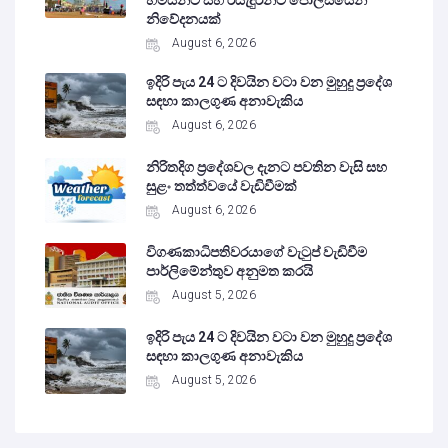
හිමියන්ට සහ රියැදුරන්ට පොලිසියෙන්
නිවේදනයක්
August 6, 2026
ඉදිරි පැය 24 ට දිවයින වටා වන මුහුදු ප්‍රදේශ
සඳහා කාලගුණ අනාවැකිය
August 6, 2026
නිරිතදිග ප්‍රදේශවල දැනට පවතින වැසි සහ
සුළං තත්ත්වයේ වැඩිවීමක්
August 6, 2026
විගණකාධිපතිවරයාගේ වැටුප් වැඩිවීම
පාර්ලිමේන්තුව අනුමත කරයි
August 5, 2026
ඉදිරි පැය 24 ට දිවයින වටා වන මුහුදු ප්‍රදේශ
සඳහා කාලගුණ අනාවැකිය
August 5, 2026