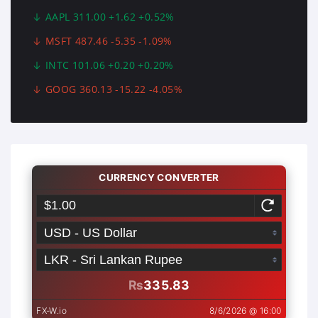
AAPL 311.00 +1.62 +0.52%
MSFT 487.46 -5.35 -1.09%
INTC 101.06 +0.20 +0.20%
GOOG 360.13 -15.22 -4.05%