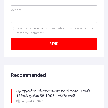
Website
Save my name, email, and website in this browser for the
next time I comment.
Recommended
බලපත්‍ර රහිතව ක්‍රියාත්මක වන තවත් සූදු වෙබ් අඩවි
122කට ප්‍රවේශ වීම TRCSL අවහිර කරයි
August 6, 2026