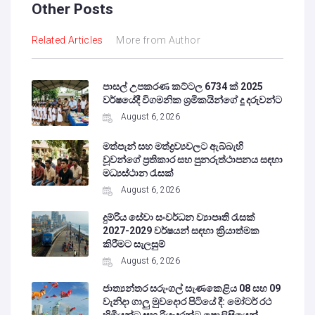
Other Posts
Related Articles
More from Author
පාසල් උපකරණ කට්ටල 6734 ක් 2025
වර්ෂයේදී විගමනික ශ්‍රමිකයින්ගේ දූ දරුවන්ට
August 6, 2026
මත්පැන් සහ මත්ද්‍රව්‍යවලට ඇබ්බැහි
වූවන්ගේ ප්‍රතිකාර සහ පුනරුත්ථාපනය සඳහා
මධ්‍යස්ථාන රැසක්
August 6, 2026
දුම්රිය සේවා සංවර්ධන ව්‍යාපෘති රැසක්
2027-2029 වර්ෂයන් සඳහා ක්‍රියාත්මක
කිරීමට සැලසුම්
August 6, 2026
ජාත්‍යන්තර සරුංගල් සැණකෙළිය 08 සහ 09
වැනිදා ගාලු මුවදොර පිටියේ දී: මෝටර් රථ