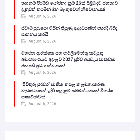
තහනම් පිරමීඩ යෝජනා ක්‍රම 26ක් පිළිබඳව ජනතාව
දැනුවත් කරමින් මහ බැංකුවෙන් නිවේදනයක්
August 6, 2026
ස්වාමි පුරුෂයා විසින් තියුණු ආයුධයකින් පහරදී බිරිඳ
ඝාතනය කරයි
August 6, 2026
මහජන ආරක්ෂක සහ පාර්ලිමේන්තු කටයුතු
අමාත්‍යාංශයට අදාළව 2027 පූර්ව අයවැය සාකච්ඡා
ජනපති ප්‍රධානත්වයෙන්
August 6, 2026
‘පිවිතුරු පුරවර’ ජාතික කසළ කළමනාකරණ
වැඩසටහනේ ඉදිරි සැලසුම් සම්බන්ධයෙන් විශේෂ
සාකච්ඡාවක්
August 6, 2026