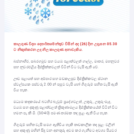
කාලගුණ විද්‍යා දෙපාර්තමේන්තුව විසින් අද (26) දින උදෑසන 05.30
ට නිකුත්කරන ලද නිල කාලගුණ අනාවැකිය.
බස්නාහිර, සබරගමුව සහ වයඹ පළාත්වලත් ගාල්ල, මාතර, මහනුවර
සහ නුවරඑළිය දිස්ත්‍රික්කවලත් විටින් විට වැසි ඇති වේ.
ඌව පළාතේ සහ අම්පාර සහ මඩකලපුව දිස්ත්‍රික්කවල ස්ථාන
ස්වල්පයක පස්වරු 2.00 න් පසුව වැසි හෝ ගිගුරුම් සහිත වැසි ඇති
විය හැක.
මධ්‍යම කඳුකරයේ බටහිර බෑවුම් ප්‍රදේශවලත්, උතුරු, උතුරු-මැද,
වයඹ සහ දකුණු පළාත්වලත් ත්‍රිකුණාමලය දිස්ත්‍රික්කයේත් විටින් විට
හමන පැ.කි.මී. (30-40) පමණ තරමක තද සුළං ඇති විය හැක.
ගිගුරුම් සහිත වැසි සමග ඇතිවිය හැකි තාවකාලික තද සුළං වලින්
සහ අකුණු මඟින් සිදු වන අනතුරු අවම කර ගැනීමට අවශ්‍ය පියවර