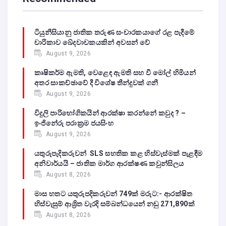
ටියුනීසියානු ජාතික තරුණ සංචාරකයාගේ රළ පැදීමේ
චාරිකාව ඛේදවාචකයකින් අවසන් වේ‍
August 9, 2026
කෘෂිකර්ම ඇමති, වෙළෙඳ ඇමති සහ වී මෝල් හිමියන්
අතර සාකච්ඡාවේ දී විශේෂ තීන්දුවක් ගනී
August 9, 2026
විදුලි පාරිභෝගිකයින් ආරක්ෂා කරන්නේ කවුද ? –
ඉංජිනේරු පරාක්‍රම ජයසිංහ
August 9, 2026
යතුරුපැදිකරුවන් SLS සහතික කළ හිස්වැස්මක් පැළඳීම
අනිවාර්යයි – ජාතික මාර්ග ආරක්ෂණ කවුන්සිලය
August 8, 2026
මාස හතට යතුරුපදිකරුවන් 749ක් මරුට:- ආරක්ෂිත
හිස්වැසුම් ආශ්‍රිත වැරදි සම්බන්ධයෙන් නඩු 271,890ක්
August 8, 2026