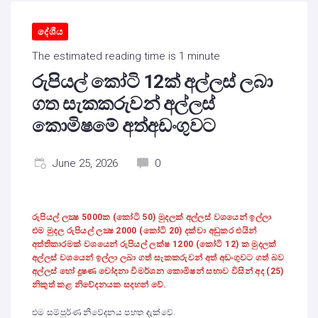
දේශීය
The estimated reading time is 1 minute
රුපියල් කෝටි 12ක් අල්ලස් ලබා
ගත සැකකරුවන් අල්ලස්
කොමිෂමේ අත්අඩංගුවට
June 25, 2026
0
රුපියල් ලක්‍ෂ 5000ක (කෝටි 50) මුදලක් අල්ලස් වශයෙන් ඉල්ලා
එම මුදල රුපියල් ලක්‍ෂ 2000 (කෝටි 20) දක්වා අඩුකර එයින්
අත්තිකාරමක් වශයෙන් රුපියල් ලක්ෂ 1200 (කෝටි 12) ක මුදලක්
අල්ලස් වශයෙන් ඉල්ලා ලබා ගත් සැකකරුවන් අත් අඩංගුවට ගත් බව
අල්ලස් හෝ දූෂණ චෝදනා විමර්ශන කොමිෂන් සභාව විසින් අද (25)
නිකුත් කළ නිවේදනයක සදහන් වේ.
එම සම්පූර්ණ නිවේදනය පහත දැක්වේ.