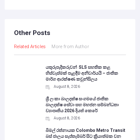
Other Posts
Related Articles
More from Author
යතුරුපැදිකරුවන් SLS සහතික කළ
හිස්වැස්මක් පැළඳීම අනිවාර්යයි – ජාතික
මාර්ග ආරක්ෂණ කවුන්සිලය
August 8, 2026
ශ්‍රී ලංකා බාලදක්ෂ සංගමයේ ජාතික
බාලදක්ෂ සේවා සහ මහජන සම්බන්ධතා
ව්‍යාපෘතිය 2026 දියත් කෙරේ
August 8, 2026
බිමල් රත්නායක Colombo Metro Transit
බස් ජාලය සැප්තැම්බර් සිට ක්‍රියාත්මක වන