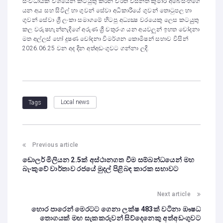
සංවිධායක වශයෙන් කටයුතු කරන චරිත වසන්ත කුමාර අබේසිංහගේ
යන අය සහ සිවිල් හා ගුවන් සේවා අධිකාරීයේ ගුවන් තොටුපල හා
ගුවන් සේවා ශ්‍රී ලංකා සමාගමේ හිටපු අධ්‍යක්‍ෂ වරයෙකු ලෙස කටයුුතු
කල වරුෂහැන්නැදිගේ අරුණ ශ්‍රී චතුරංග යන අයවලුන් ඉහත චෝදනා
මත අල්ලස් හෝ දූෂණ චෝදනා විමර්ශන කොමිෂන් සභාව විසින්
2026.06.25 වන අද දින අත්අඩංගුවට ගන්නා ලදි.
Local news
Tags
Previous article
ඩොලර් මිලියන 2.5ක් අස්ථානගත වීම සම්බන්ධයෙන් මහ
බැංකුවේ වාර්තාව රජයේ මුදල් පිළිබඳ කාරක සභාවට
Next article
හොර පාරෙන් මෙරටට ගෙනා ලක්ෂ 483ක් වටිනා ඖෂධ
තොගයක් මඟ සැකකරුවන් සිව්දෙනෙකු අත්අඩංගුවට