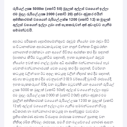
රුපියල් ලක්‍ෂ 5000ක (කෝටි 50) මුදලක් අල්ලස් වශයෙන් ඉල්ලා
එම මුදල රුපියල් ලක්‍ෂ 2000 (කෝටි 20) දක්වා අඩුකර එයින්
අත්තිකාරමක් වශයෙන් රුපියල් ලක්ෂ 1200 (කෝටි 12) ක මුදලක්
අල්ලස් වශයෙන් ඉල්ලා ලබා ගත් සැකකරුවන් අත් අඩංගුවට ගැනීම
සම්බන්ධවයි.
අපරාධ පරීක්‍ෂණ දෙපාර්තමේන්තුවේ රැඳවුම් නියෝග මත රඳවා සිටි
සංවිධානාත්මක අපරාධකරුවෙකු වන නඳුන් චින්තක වික්‍රමරත්න
නොහොත් හරක්කටා යන අයගේ ජීවිතය ආරක්ෂා කර දීම සඳහාත්.
(ඝාතනය කිරීම වැළැක්වීම සඳහාත්), ඉහත සැකකරුගේ රැඳවුම්
නියෝග ඉවත් කර ගාල්ල බූස්ස අධි ආරක්‍ෂිත බන්ධනාගාරයේ හැර
වෙනත් බන්ධනාගාරයක් වෙත යොමු කර දිම සදහාත්, විමර්ශන
කටයුතු වලින් සහ ඊට අදාල කටයුතු වලින් නිදහස් කර දීම සඳහාත්,
අවශ්‍ය කටයුතු කර දීම වෙනුවෙන් 2023 වර්ෂයේදී ඩුබායි රාජ්‍යයේදී,
ඉහත සැකකරුගේ බිරිඳ වන මධුෂිකා මධුවන්ති යන අයගෙන් රුපියල්
ලක්‍ෂ 5000 ක මුදලක් (කෝටි 50ක්) අල්ලස් වශයෙන් ඉල්ලා පසුව
එම මුදල රුපියල් ලක්‍ෂ 2000 ක් (කෝටි 20ක්) දක්වා අඩුකර එම
මුදලින් අත්තිකාරමක් වශයෙන් රුපියල් ලක්‍ෂ 1200 ක මුදලක් (කෝටි
12ක්) අල්ලස් වශයෙන් ඉල්ලා ලබා ගැනීම සම්බන්ධයෙන් හිටපු
අධිකරණ හා බන්ධනාගාර කටයුතු හා ආණ්ඩුක්‍රම ව්‍යවස්ථා
ප්‍රතිසංස්කරණ අමාත්‍ය විජයදාස රාජපක්‍ෂ මහතාගේ පුතෙකු වන
නීතීඥ රඛිත නිර්මල රාජපක්‍ෂ, සමගි ජන බලවේගයේ හොරණ ආසන