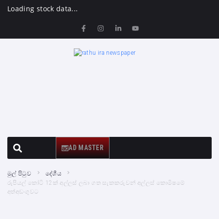
Loading stock data...
AD MASTER
මුල් පිටුව
දේශීය
රුපියල් කෝටි 12ක් අල්ලස් ලබා ගත සැකකරුවන් අල්ලස් කොමිෂමේ
අත්අඩංගුවට