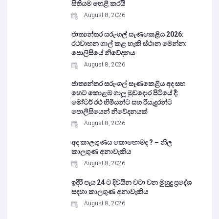
සිතියම හෙළි කරයි
August 8, 2026
ජාත්‍යන්තර සරුංගල් සැණකෙළිය 2026:
රථවාහන ගාල් කළ හැකි ස්ථාන මෙන්න:
පොලිසියේ නිවේදනය
August 8, 2026
ජාත්‍යන්තර සරුංගල් සැණකෙළිය අද සහ
හෙට කොළඹ ගාලු මුවදොර පිටියේ දී:
මෝටර් රථ හිමියන්ට සහ රියැදුරන්ට
පොලිසියෙන් නිවේදනයක්
August 8, 2026
අද කාලගුණය කොහොමද ? – නිල
කාලගුණ අනාවැකිය
August 8, 2026
ඉදිරි පැය 24 ට දිවයින වටා වන මුහුදු ප්‍රදේශ
සඳහා කාලගුණ අනාවැකිය
August 8, 2026