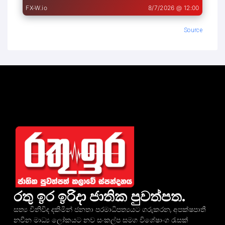
Source
රතු ඉර ඉරිදා ජාතික පුවත්පත.
සත්‍ය විනිවිද දකිමින් ජනතා පරමාධිපත්‍යයට ගරුකරන, අපක්ෂපාතී
නවීන මාධ්‍ය ලෝකයට නව සංකල්ප සමග විශේෂාංග රැසක්