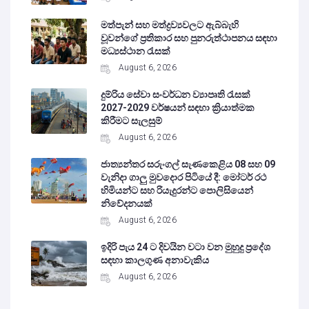
මත්පැන් සහ මත්ද්‍රව්‍යවලට ඇබ්බැහි
වූවන්ගේ ප්‍රතිකාර සහ පුනරුත්ථාපනය සඳහා
මධ්‍යස්ථාන රැසක්
August 6, 2026
දුම්රිය සේවා සංවර්ධන ව්‍යාපෘති රැසක්
2027-2029 වර්ෂයන් සඳහා ක්‍රියාත්මක
කිරීමට සැලසුම්
August 6, 2026
ජාත්‍යන්තර සරුංගල් සැණකෙළිය 08 සහ 09
වැනිදා ගාලු මුවදොර පිටියේ දී: මෝටර් රථ
හිමියන්ට සහ රියැදුරන්ට පොලිසියෙන්
නිවේදනයක්
August 6, 2026
ඉදිරි පැය 24 ට දිවයින වටා වන මුහුදු ප්‍රදේශ
සඳහා කාලගුණ අනාවැකිය
August 6, 2026