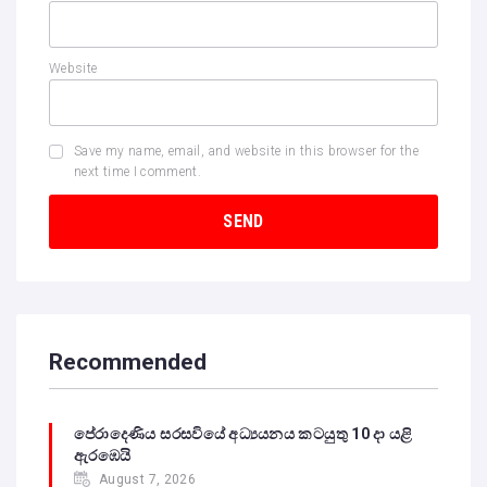
Website
Save my name, email, and website in this browser for the
next time I comment.
Recommended
පේරාදෙණිය සරසවියේ අධ්‍යයනය කටයුතු 10 දා යළි
ඇරඹෙයි
August 7, 2026