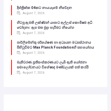
දිස්ත්‍රික්ක 04කට නායයෑමේ නිවේදන
August 7, 2026
හිටපු ඇමති ලක්ෂ්මන් යාපාට අල්ලස් කොමිෂම අධි
චෝදනා: ඇප මත මුදා හැරීමට නියෝග
August 7, 2026
පාර්ලිමේන්තු පර්යේෂණ හා අධ්‍යයන මධ්‍යස්ථානය
පිහිටුවීමට Max Planck Foundationහි සහයෝගය
August 7, 2026
මැතිවරණ ප්‍රතිසංස්කරණයට ලැබී ඇති යෝජනා
සමාලෝචනයට විශේෂඥ මණ්ඩලයක් පත් කරයි
August 7, 2026