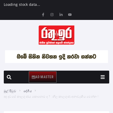
Loading stock data...
AD MASTER
මුල් පිටුව
දේශීය
අද දවසේ කාලගුණය කොහොම ද ? : නිල කාලගුණ අනාවැකිය මෙන්න !