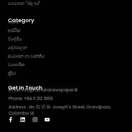
ගෙනෙන "රතු ඉර"
Category
දේශීය
ආර්ථික
විදේශීය
දේශපාලන
අධ්‍යාපන හා වෘත්තීය
ව්‍යාපාරික
ක්‍රීඩා
Get In Touch
Email: info@rathuiranewspaper.lk
Phone: +94 11 212 1959
Address : No 21, 1/1 St. Joseph's Street, Grandpass
Colombo 14