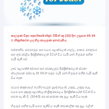
කාලගුණ විද්‍යා දෙපාර්තමේන්තුව විසින් අද (23) දින උදෑසන 05.30
ට නිකුත්කරන ලද නිල කාලගුණ අනාවැකිය.
බස්නාහිර, සබරගමුව සහ වයඹ පළාත්වලත් ගාල්ල, මාතර, මහනුවර
සහ නුවරඑළිය දිස්ත්‍රික්කවලත් විටින් විට වැසි හෝ ගිගුරුම් සහිත
වැසි ඇති වේ.
ඌව පළාතේත් අම්පාර සහ මඩකලපුව දිස්ත්‍රික්කවලත් ස්ථාන
ස්වල්පයක පස්වරු 02.00 න් පසුව වැසි හෝ ගිගුරුම් සහිත වැසි ඇති
විය හැක.
මධ්‍යම කඳුකරයේ බටහිර බෑවුම් ප්‍රදේශවලත්, උතුරු, උතුරු-මැද,
වයඹ සහ දකුණු පළාත්වලත් ත්‍රිකුණාමලය දිස්ත්‍රික්කයේත් විටින් විට
හමන පැ.කි.මී. (30-40) පමණ තරමක තද සුළං ඇති විය හැක.
ගිගුරුම් සහිත වැසි සමග ඇතිවිය හැකි තාවකාලික තද සුළං වලින්