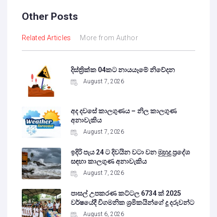
Other Posts
Related Articles
More from Author
දිස්ත්‍රික්ක 04කට නායයෑමේ නිවේදන
August 7, 2026
අද දවසේ කාලගුණය – නිල කාලගුණ
අනාවැකිය
August 7, 2026
ඉදිරි පැය 24 ට දිවයින වටා වන මුහුදු ප්‍රදේශ
සඳහා කාලගුණ අනාවැකිය
August 7, 2026
පාසල් උපකරණ කට්ටල 6734 ක් 2025
වර්ෂයේදී විගමනික ශ්‍රමිකයින්ගේ දූ දරුවන්ට
August 6, 2026