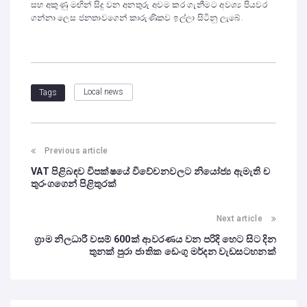
සහ අකුණු මඟින් සිදු වන අනතුරු අවම කර ගැනීමට අවශ්‍ය පියවර
ගන්නා ලෙස ජනතාවගෙන් කාරුණිකව ඉල්ලා සිටිනු ලැබේ.
Local news
Tags
Previous article
VAT පිළිබඳව විපක්ෂයේ විවේචනවලට නියෝජ්‍ය ඇමැති ච
තුරංගගෙන් පිළිතුරක්
Next article
ග්‍රාම නිලධාරී වසම් 600ක් ආවරණය වන පරිදි හෙට සිට දින
තුනක් පුරා ජාතික ඩෙංගු මර්දන වැඩසටහනක්