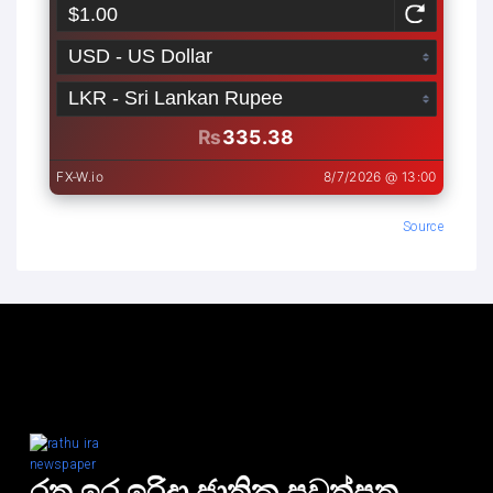
Source
රතු ඉර ඉරිදා ජාතික පුවත්පත.