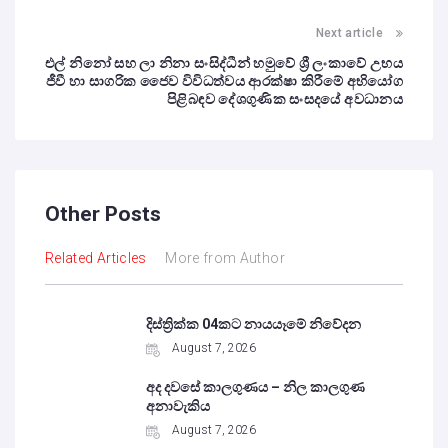
Next article
එල් නිනෝ සහ ලා නිනා සංසිද්ධීන් හමුවේ ශ්‍රී ලංකාවේ උභය
ජීවී හා සාගරික ජෛව විවිධත්වය ආරක්ෂා කිරීමේ අභියෝග
පිළිබඳව දේශගුණික සංසදයේ අවධානය
Other Posts
Related Articles
More from Author
දිස්ත්‍රික්ක 04කට නායයෑමේ නිවේදන
August 7, 2026
අද දවසේ කාලගුණය – නිල කාලගුණ
අනාවැකිය
August 7, 2026