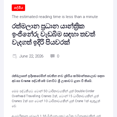
දේශීය
The estimated reading time is less than a minute
රත්මලාන ප්‍රධාන යාන්ත්‍රික
ඉංජිනේරු වැඩබිම සඳහා තවත්
වැදගත් ඉදිරි පියවරක්
June 22, 2026
0
රත්මලානේ ඉදිකෙරෙමින් පවතින නව දුම්රිය කර්මාන්තශාලාව සඳහා
අවශ්‍ය Crane පද්ධති මේ වනවිට ශ්‍රී ලංකාවට ළඟා වී තිබේ.
මෙම පද්ධතියට ටොන් 50 ධාරිතාවයකින් යුත් Double Girder
Overhead Travelling Cranes 2ක්, ටොන් 15 ධාරිතාවයකින් යුත්
Cranes 2ක් සහ ටොන් 10 ධාරිතාවයකින් යුත් Crane 1ක් ඇතුළත්
වේ.
ඇමෙරිකානු ඩොලර් 1.35 මිලියනයකට අධික වටිනාකමකින් යුත්