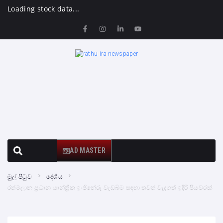
Loading stock data...
AD MASTER
මුල් පිටුව
දේශීය
රත්මලාන ප්‍රධාන යාන්ත්‍රික ඉංජිනේරු වැඩබිම සඳහා තවත් වැදගත් ඉදිරි පියවරක්