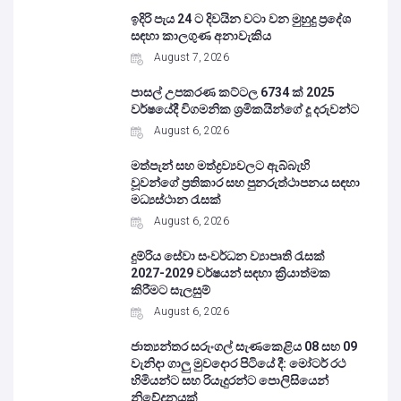
ඉදිරි පැය 24 ට දිවයින වටා වන මුහුදු ප්‍රදේශ
සඳහා කාලගුණ අනාවැකිය
August 7, 2026
පාසල් උපකරණ කට්ටල 6734 ක් 2025
වර්ෂයේදී විගමනික ශ්‍රමිකයින්ගේ දූ දරුවන්ට
August 6, 2026
මත්පැන් සහ මත්ද්‍රව්‍යවලට ඇබ්බැහි
වූවන්ගේ ප්‍රතිකාර සහ පුනරුත්ථාපනය සඳහා
මධ්‍යස්ථාන රැසක්
August 6, 2026
දුම්රිය සේවා සංවර්ධන ව්‍යාපෘති රැසක්
2027-2029 වර්ෂයන් සඳහා ක්‍රියාත්මක
කිරීමට සැලසුම්
August 6, 2026
ජාත්‍යන්තර සරුංගල් සැණකෙළිය 08 සහ 09
වැනිදා ගාලු මුවදොර පිටියේ දී: මෝටර් රථ
හිමියන්ට සහ රියැදුරන්ට පොලිසියෙන්
නිවේදනයක්