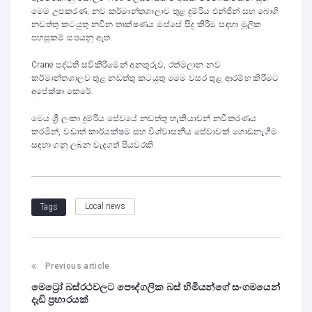
මෙම උපකරණ, නව කර්මාන්තශාලාව තුළ දුම්රිය එන්ජින් සහ බොගි
නඩත්තු කටයුතු නවීන තාක්ෂණය ඔස්සේ සිදු කිරීම සඳහා මූලික
පහසුකම් සපයනු ඇත.
Crane පද්ධති සවිකිරීමෙන් අනතුරුව, රත්මලාන නව
කර්මාන්තශාලව තුළ නඩත්තු කටයුතු මෙම වසර තුළ ආරම්භ කිරීමට
අපේක්ෂා කෙරේ.
මෙය ශ්‍රී ලංකා දුම්රිය සේවයේ නඩත්තු හැකියාවන් නවීකරණය
කරමින්, වඩාත් කාර්යක්ෂම සහ විශ්වාසනීය සේවාවක් ගොඩනැගීම
සඳහා ගනු ලබන වැදගත් පියවරකි.
Local news
Tags
Previous article
මෙට්‍රෝ බස්රථවලට පෞද්ගලික බස් හිමියන්ගේ සංගමයෙන්
දැඩි ප්‍රහාරයක්