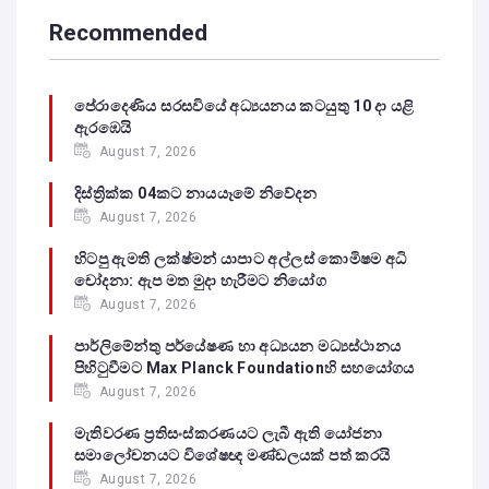
Recommended
පේරාදෙණිය සරසවියේ අධ්‍යයනය කටයුතු 10 දා යළි
ඇරඹෙයි
August 7, 2026
දිස්ත්‍රික්ක 04කට නායයෑමේ නිවේදන
August 7, 2026
හිටපු ඇමති ලක්ෂ්මන් යාපාට අල්ලස් කොමිෂම අධි
චෝදනා: ඇප මත මුදා හැරීමට නියෝග
August 7, 2026
පාර්ලිමේන්තු පර්යේෂණ හා අධ්‍යයන මධ්‍යස්ථානය
පිහිටුවීමට Max Planck Foundationහි සහයෝගය
August 7, 2026
මැතිවරණ ප්‍රතිසංස්කරණයට ලැබී ඇති යෝජනා
සමාලෝචනයට විශේෂඥ මණ්ඩලයක් පත් කරයි
August 7, 2026