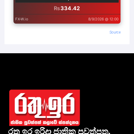
Source
රතු ඉර ඉරිදා ජාතික පුවත්පත.