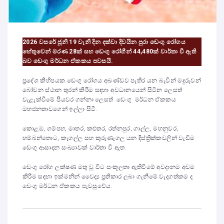
2026 වසරේ ජූනි 19 වැනි දින දක්වා දිවයින පුරා ඩෙංගු රෝගය
හේතුවෙන් මරණ 28ක් සහ ඩෙංගු රෝගීන් 44,480ක් වාර්තා වී ඇති
බව ඩෙංගු මර්ධන ඒකකය පවසයි.
ප්‍රදේශ කිහිපයක ඩෙංගු රෝගය අඛණ්ඩව පැතිර යන බැවින් මදුරුවන්
බෝවන ස්ථාන තුරන් කිරීම සඳහා අවධානයෙන් සිටින ලෙසත්
වැළැක්වීමේ පියවර ගන්නා ලෙසත් ඩෙංගු මර්ධන ඒකකය
මහජනතාවගෙන් ඉල්ලා සිටී.
කොළඹ, ගම්පහ, මාතර, කළුතර, රත්නපුර, ගාල්ල, මහනුවර,
හම්බන්තොට, කෑගල්ල සහ කුරුණෑගල යන දිස්ත්‍රික්කවලින් වැඩිම
ඩෙංගු ආසාදන සංඛ්‍යාවක් වාර්තා වී ඇත.
ඩෙංගු රෝග ලක්ෂණ මතු වූ විට සංකූලතා ඇතිවීමේ අවදානම අවම
කිරීම සඳහා ඉක්මනින් වෛද්‍ය ප්‍රතිකාර ලබා ගැනීමේ වැදගත්කම ද
ඩෙංගු මර්ධන ඒකකය පැවසුවේය.