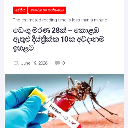
දේශීය
සෞඛ්‍ය හා පෝෂණය
The estimated reading time is less than a minute
ඩෙංගු මරණ 28ක් – කොළඹ
ඇතුළු දිස්ත්‍රික්ක 10ක අවදානම
ඉහළට
June 19, 2026
0