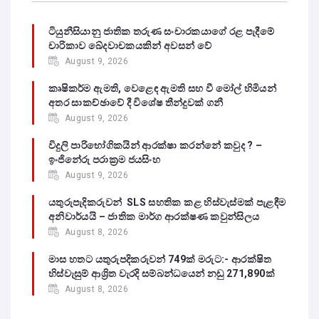
ටියුනීසියානු ජාතික තරුණ සංචාරකයාගේ රළ පැදීමේ
චාරිකාව ඛේදවාචකයකින් අවසන් වේ‍
August 9, 2026
කෘෂිකර්ම ඇමති, වෙළෙඳ ඇමති සහ වී මෝල් හිමියන්
අතර සාකච්ඡාවේ දී විශේෂ තීන්දුවක් ගනී
August 9, 2026
විදුලි පාරිභෝගිකයින් ආරක්ෂා කරන්නේ කවුද ? –
ඉංජිනේරු පරාක්‍රම ජයසිංහ
August 9, 2026
යතුරුපැදිකරුවන් SLS සහතික කළ හිස්වැස්මක් පැළඳීම
අනිවාර්යයි – ජාතික මාර්ග ආරක්ෂණ කවුන්සිලය
August 8, 2026
මාස හතට යතුරුපදිකරුවන් 749ක් මරුට:- ආරක්ෂිත
හිස්වැසුම් ආශ්‍රිත වැරදි සම්බන්ධයෙන් නඩු 271,890ක්
August 8, 2026