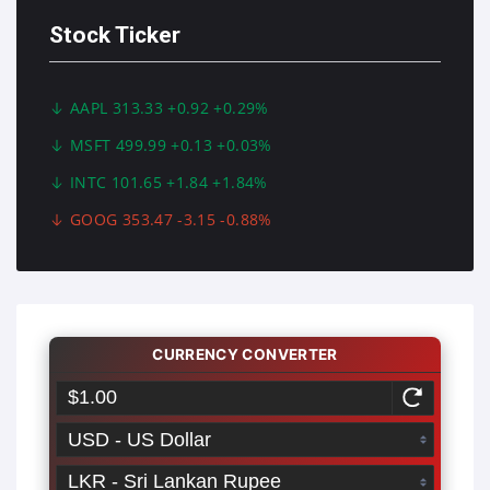
Stock Ticker
AAPL 313.33 +0.92 +0.29%
MSFT 499.99 +0.13 +0.03%
INTC 101.65 +1.84 +1.84%
GOOG 353.47 -3.15 -0.88%