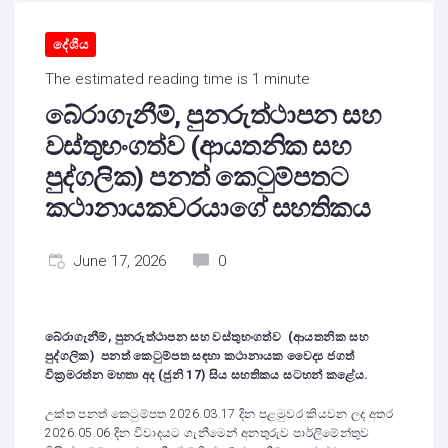
දේශීය
The estimated reading time is 1 minute
බේරාගැනීම්, පුනරුත්ථාපන සහ
වස්තුභංගත්ව (ආයතනික සහ
පුද්ගලික) පනත් කෙටුම්පතට
කථානායකවරයාගේ සහතිකය
June 17, 2026
0
බේරාගැනීම්, පුනරුත්ථාපන සහ වස්තුභංගත්ව (ආයතනික සහ
පුද්ගලික) පනත් කෙටුම්පත සඳහා කථානායක වෛද්‍ය ජගත්
වික්‍රමරත්න මහතා අද (ජුනි 17) සිය සහතිකය සටහන් කළේය.
උක්ත පනත් කෙටුම්පත 2026.03.17 දින පළමුවර කියවන ලද අතර
2026.05.06 දින විවාදයට ගැනීමෙන් අනතුරුව පාර්ලිමේන්තුව