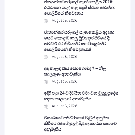
ජාත්‍යන්තර සරුංගල් සැණකෙළිය 2026:
රථවාහන ගාල් කළ හැකි ස්ථාන මෙන්න:
පොලිසියේ නිවේදනය
August 8, 2026
ජාත්‍යන්තර සරුංගල් සැණකෙළිය අද සහ
හෙට කොළඹ ගාලු මුවදොර පිටියේ දී:
මෝටර් රථ හිමියන්ට සහ රියැදුරන්ට
පොලිසියෙන් නිවේදනයක්
August 8, 2026
අද කාලගුණය කොහොමද ? – නිල
කාලගුණ අනාවැකිය
August 8, 2026
ඉදිරි පැය 24 ට දිවයින වටා වන මුහුදු ප්‍රදේශ
සඳහා කාලගුණ අනාවැකිය
August 8, 2026
විගණකාධිපතිවරියගේ වැටුප් අනුමත
කිරීමට රජයේ මුදල් පිළිබඳ කාරක සභාවේ
අනුමැතිය