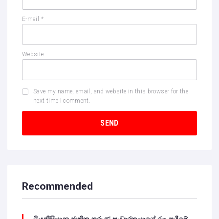
E-mail
*
Website
Save my name, email, and website in this browser for the
next time I comment.
Recommended
ටියුනීසියානු ජාතික තරුණ සංචාරකයාගේ රළ පැදීමේ