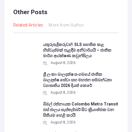
Other Posts
Related Articles
More from Author
යතුරුපැදිකරුවන් SLS සහතික කළ
හිස්වැස්මක් පැළඳීම අනිවාර්යයි – ජාතික
මාර්ග ආරක්ෂණ කවුන්සිලය
August 8, 2026
ශ්‍රී ලංකා බාලදක්ෂ සංගමයේ ජාතික
බාලදක්ෂ සේවා සහ මහජන සම්බන්ධතා
ව්‍යාපෘතිය 2026 දියත් කෙරේ
August 8, 2026
බිමල් රත්නායක Colombo Metro Transit
බස් ජාලය සැප්තැම්බර් සිට ක්‍රියාත්මක වන
සිතියම හෙළි කරයි
August 8, 2026