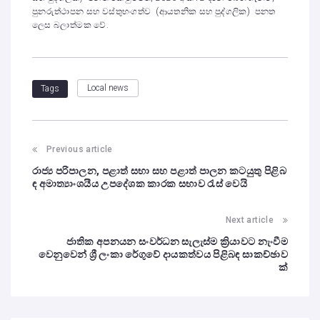
පුනරුත්ථාපන සහ වස්තුභංගත්ව (ආයතනික සහ පුද්ගලික) පනත
ලෙස බලාත්මක වේ.
Local news
Tags
Previous article
රාජ්‍ය පරිපාලන, පළාත් සභා සහ පළාත් පාලන කටයුතු පිළිබ
ඳ අමාත්‍යාංශයීය උපදේශක කාරක සභාව රැස් වෙයි
Next article
ජාතික අපනයන සංවර්ධන සැලැස්ම ක්‍රියාවට නැංවීම
වෙනුවෙන් ශ්‍රී ලංකා රේගුවේ දායකත්වය පිළිබඳ සාකච්ඡාව
ක්