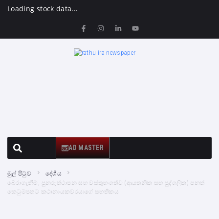
Loading stock data...
AD MASTER
මුල් පිටුව
දේශීය
බේරාගැනීම්, පුනරුත්ථාපන සහ වස්තුභංගත්ව (ආයතනික සහ පුද්ගලික) පනත්
කෙටුම්පතට කථානායකවරයාගේ සහතිකය