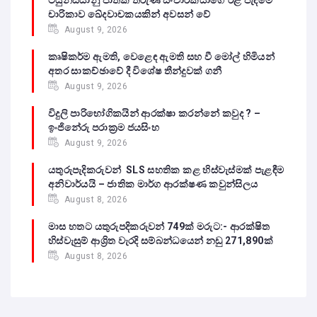
චාරිකාව ඛේදවාචකයකින් අවසන් වේ‍
August 9, 2026
කෘෂිකර්ම ඇමති, වෙළෙඳ ඇමති සහ වී මෝල් හිමියන්
අතර සාකච්ඡාවේ දී විශේෂ තීන්දුවක් ගනී
August 9, 2026
විදුලි පාරිභෝගිකයින් ආරක්ෂා කරන්නේ කවුද ? –
ඉංජිනේරු පරාක්‍රම ජයසිංහ
August 9, 2026
යතුරුපැදිකරුවන් SLS සහතික කළ හිස්වැස්මක් පැළඳීම
අනිවාර්යයි – ජාතික මාර්ග ආරක්ෂණ කවුන්සිලය
August 8, 2026
මාස හතට යතුරුපදිකරුවන් 749ක් මරුට:- ආරක්ෂිත
හිස්වැසුම් ආශ්‍රිත වැරදි සම්බන්ධයෙන් නඩු 271,890ක්
August 8, 2026