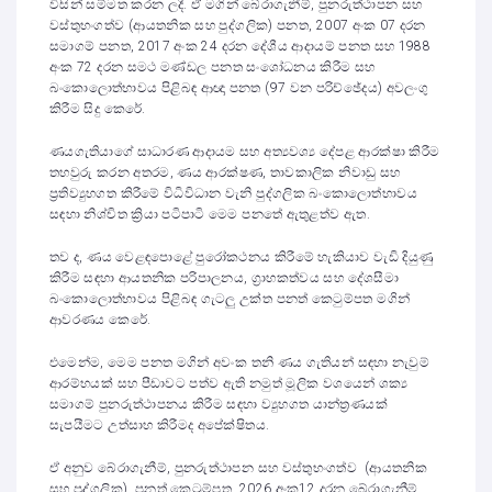
විසින් සම්මත කරන ලදී. ඒ මගින් බේරාගැනීම්, පුනරුත්ථාපන සහ
වස්තුභංගත්ව (ආයතනික සහ පුද්ගලික) පනත, 2007 අංක 07 දරන
සමාගම් පනත, 2017 අංක 24 දරන දේශීය ආදායම් පනත සහ 1988
අංක 72 දරන සමථ මණ්ඩල පනත සංශෝධනය කිරීම සහ
බංකොලොත්භාවය පිළිබඳ ආඥා පනත (97 වන පරිච්ඡේදය) අවලංගු
කිරීම සිදු කෙරේ.
ණයගැතියාගේ සාධාරණ ආදායම සහ අත්‍යවශ්‍ය දේපළ ආරක්ෂා කිරීම
තහවුරු කරන අතරම, ණය ආරක්ෂණ, තාවකාලික නිවාඩු සහ
ප්‍රතිව්‍යුහගත කිරීමේ විධිවිධාන වැනි පුද්ගලික බංකොලොත්භාවය
සඳහා නිශ්චිත ක්‍රියා පටිපාටි මෙම පනතේ ඇතුළත්ව ඇත.
තව ද, ණය වෙළඳපොළේ පුරෝකථනය කිරීමේ හැකියාව වැඩි දියුණු
කිරීම සඳහා ආයතනික පරිපාලනය, ග්‍රාහකත්වය සහ දේශසීමා
බංකොලොත්භාවය පිළිබඳ ගැටලු උක්ත පනත් කෙටුම්පත මගින්
ආවරණය කෙරේ.
එමෙන්ම, මෙම පනත මගින් අවංක තනි ණය ගැතියන් සඳහා නැවුම්
ආරම්භයක් සහ පීඩාවට පත්ව ඇති නමුත් මූලික වශයෙන් ශක්‍ය
සමාගම් පුනරුත්ථාපනය කිරීම සඳහා ව්‍යුහගත යාන්ත්‍රණයක්
සැපයීමට උත්සාහ කිරීමද අපේක්ෂිතය.
ඒ අනුව බේරාගැනීම්, පුනරුත්ථාපන සහ වස්තුභංගත්ව (ආයතනික
සහ පුද්ගලික) පනත් කෙටුම්පත, 2026 අංක12 දරන බේරාගැනීම්,