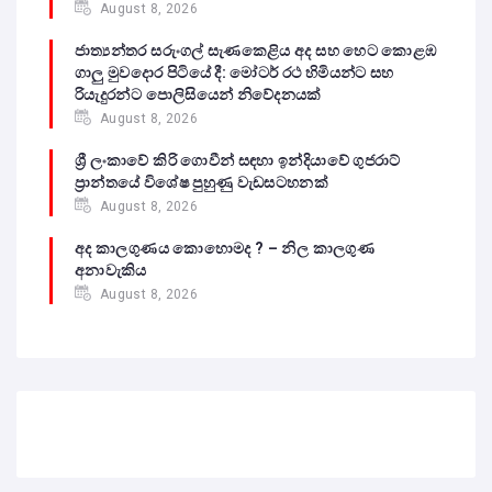
August 8, 2026
ජාත්‍යන්තර සරුංගල් සැණකෙළිය අද සහ හෙට කොළඹ
ගාලු මුවදොර පිටියේ දී: මෝටර් රථ හිමියන්ට සහ
රියැදුරන්ට පොලිසියෙන් නිවේදනයක්
August 8, 2026
ශ්‍රී ලංකාවේ කිරි ගොවීන් සඳහා ඉන්දියාවේ ගුජරාට්
ප්‍රාන්තයේ විශේෂ පුහුණු වැඩසටහනක්
August 8, 2026
අද කාලගුණය කොහොමද ? – නිල කාලගුණ
අනාවැකිය
August 8, 2026