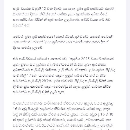
සෑම වසරකම ජුනි 12 වන දිනට යෙදෙන ‘ළමා ශ්‍රමිකත්වයට එරෙහි
ජාත්‍යන්තර දිනය’ නිමිත්තෙන් ජාතික ළමා ආරක්ෂක අධිකාරියේ
සභාපතිවරයා විසින් නිකුත් කරන ලද විශේෂ පණිවිඩයක මේ බව
සඳහන් වේ.
මෙවර ‘ළමා ශ්‍රමිකත්වයෙන් තොර රටක්, දරුවන්ට යහපත් හෙටක්’
යන තේමාව යටතේ ‘ළමා ශ්‍රමිකත්වයට එරෙහි ජාත්‍යන්තර දිනය’
දිනය සමරනු ලැබේ.
එම පණිවිඩයේ මෙසේ ද සඳහන් වේ, “පසුගිය 2025 වසරේ පමණක්
ළමා ශ්‍රමය සහ සූරාකෑම සම්බන්ධයෙන් ජාතික ළමා ආරක්ෂක
අධිකාරියට පැමිණිලි රාශියක් ලැබී තිබේ. ඒ අනුව, ළමා ශ්‍රමය පිළිබඳ
පැමිණිලි 173ක්, යාචකකම සඳහා ළමුන් සම්බන්ධ කර ගැනීම
සම්බන්ධ පැමණිලි 287ක්, ළමා ජාවාරම පිළිබඳ පැමිණිලි 53ක් සහ
ලිංගික ක්‍රියාකාරකම් සඳහා අතරමැදියන් ලෙස ළමුන් භාවිතා කිරීම
සම්බන්ධ පැමිණිලි 03්ක් ලැබී ඇත.
ජාත්‍යන්තර කම්කරු සංවිධානයේ නිර්වචනයට අනුව, වයස අවුරුදු
16 ට අඩු සියලුම දරුවන් අනිවාර්ය අධ්‍යාපනයට යටත් කළ යුතුය.
ඔවුන් කිසිදු රැකියාවක නිරත නොවිය යුතුය. වයස අවුරුදු 16 ත් 18
ත් අතර ළමුන්ට ඔවුන්ගේ ජීවිතයට, සෞඛ්‍යයට, අධ්‍යාපනයට සහ
සදාචාරාත්මක සංවර්ධනයට හානියක් නොවන රැකියාවල පමණක්