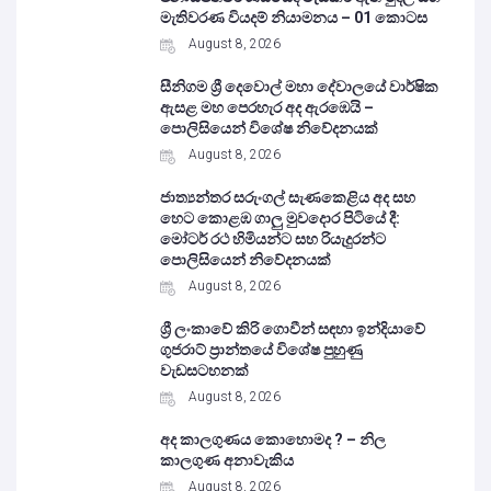
මැතිවරණ වියදම් නියාමනය – 01 කොටස
August 8, 2026
සීනිගම ශ්‍රී දෙවොල් මහා දේවාලයේ වාර්ෂික
ඇසළ මහ පෙරහැර අද ඇරඹෙයි –
පොලිසියෙන් විශේෂ නිවේදනයක්
August 8, 2026
ජාත්‍යන්තර සරුංගල් සැණකෙළිය අද සහ
හෙට කොළඹ ගාලු මුවදොර පිටියේ දී:
මෝටර් රථ හිමියන්ට සහ රියැදුරන්ට
පොලිසියෙන් නිවේදනයක්
August 8, 2026
ශ්‍රී ලංකාවේ කිරි ගොවීන් සඳහා ඉන්දියාවේ
ගුජරාට් ප්‍රාන්තයේ විශේෂ පුහුණු
වැඩසටහනක්
August 8, 2026
අද කාලගුණය කොහොමද ? – නිල
කාලගුණ අනාවැකිය
August 8, 2026