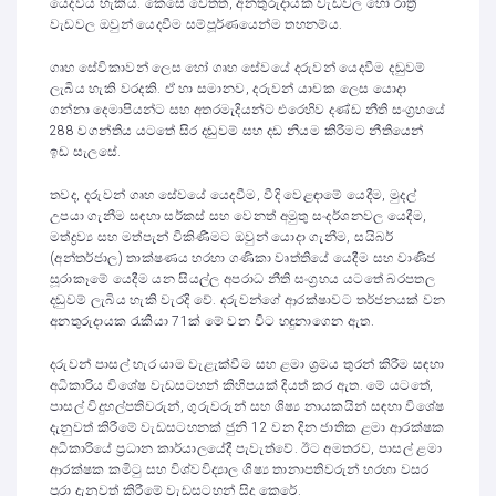
යෙදවිය හැකිය. කෙසේ වෙතත්, අනතුරුදායක වැඩවල හෝ රාත්‍රී
වැඩවල ඔවුන් යෙදවීම සම්පූර්ණයෙන්ම තහනම්ය.
ගෘහ සේවිකාවන් ලෙස හෝ ගෘහ සේවයේ දරුවන් යෙදවීම දඬුවම්
ලැබිය හැකි වරදකි. ඒ හා සමානව, දරුවන් යාචක ලෙස යොදා
ගන්නා දෙමාපියන්ට සහ අතරමැදියන්ට එරෙහිව දණ්ඩ නීති සංග්‍රහයේ
288 වගන්තිය යටතේ සිර දඬුවම් සහ දඩ නියම කිරීමට නීතියෙන්
ඉඩ සැලසේ.
තවද, දරුවන් ගෘහ සේවයේ යෙදවීම, වීදි වෙළඳාමේ යෙදීම, මුදල්
උපයා ගැනීම සඳහා සර්කස් සහ වෙනත් අමුතු සංදර්ශනවල යෙදීම,
මත්ද්‍රව්‍ය සහ මත්පැන් විකිණීමට ඔවුන් යොදා ගැනීම, සයිබර්
(අන්තර්ජාල) තාක්ෂණය හරහා ගණිකා වෘත්තියේ යෙදීම සහ වාණිජ
සූරාකෑමේ යෙදීම යන සියල්ල අපරාධ නීති සංග්‍රහය යටතේ බරපතල
දඬුවම් ලැබිය හැකි වැරදි වේ. දරුවන්ගේ ආරක්ෂාවට තර්ජනයක් වන
අනතුරුදායක රැකියා 71ක් මේ වන විට හඳුනාගෙන ඇත.
දරුවන් පාසල් හැර යාම වැළැක්වීම සහ ළමා ශ්‍රමය තුරන් කිරීම සඳහා
අධිකාරිය විශේෂ වැඩසටහන් කිහිපයක් දියත් කර ඇත. මේ යටතේ,
පාසල් විදුහල්පතිවරුන්, ගුරුවරුන් සහ ශිෂ්‍ය නායකයින් සඳහා විශේෂ
දැනුවත් කිරීමේ වැඩසටහනක් ජුනි 12 වන දින ජාතික ළමා ආරක්ෂක
අධිකාරියේ ප්‍රධාන කාර්යාලයේදී පැවැත්වේ. ඊට අමතරව, පාසල් ළමා
ආරක්ෂක කමිටු සහ විශ්වවිද්‍යාල ශිෂ්‍ය තානාපතිවරුන් හරහා වසර
පුරා දැනුවත් කිරීමේ වැඩසටහන් සිදු කෙරේ.