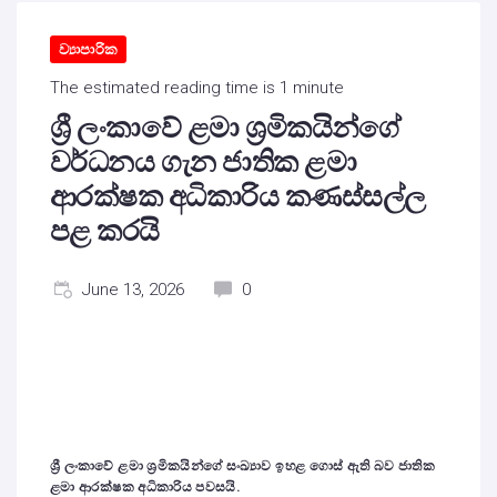
ව්‍යාපාරික
The estimated reading time is 1 minute
ශ්‍රී ලංකාවේ ළමා ශ්‍රමිකයින්ගේ
වර්ධනය ගැන ජාතික ළමා
ආරක්ෂක අධිකාරිය කණස්සල්ල
පළ කරයි
June 13, 2026
0
ශ්‍රී ලංකාවේ ළමා ශ්‍රමිකයින්ගේ සංඛ්‍යාව ඉහළ ගොස් ඇති බව ජාතික
ළමා ආරක්ෂක අධිකාරිය පවසයි.