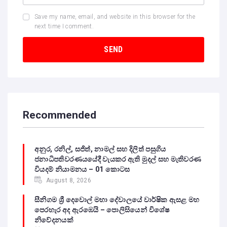
Save my name, email, and website in this browser for the
next time I comment.
Recommended
අනුර, රනිල්, සජිත්, නාමල් සහ දිලිත් පසුගිය
ජනාධිපතිවරණයයේදී වැයකර ඇති මුදල් සහ මැතිවරණ
වියදම් නියාමනය – 01 කොටස
August 8, 2026
සීනිගම ශ්‍රී දෙවොල් මහා දේවාලයේ වාර්ෂික ඇසළ මහ
පෙරහැර අද ඇරඹෙයි – පොලිසියෙන් විශේෂ
නිවේදනයක්