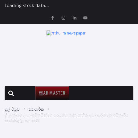
Loading stock data...
AD MASTER
මුල් පිටුව
ව්‍යාපාරික
ශ්‍රී ලංකාවේ ළමා ශ්‍රමිකයින්ගේ වර්ධනය ගැන ජාතික ළමා ආරක්ෂක අධිකාරිය
කණස්සල්ල පළ කරයි