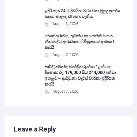
ඉදිරි පැය 24 ට දිවයින වටා වන මුහුදු ප්‍රදේශ
සඳහා කාලගුණ අනාවැකිය
August 8, 2026
සෞදි අරාබිය, තුර්කිය සහ පකිස්ථානය
ඒකාබද්ධ ආරක්ෂක ගිවිසුමකට අත්සන්
තබයි
August 7, 2026
පාර්ලිමේන්තු මන්ත්‍රීවරුන්ගේ ඉන්ධන
දීමනාව රු. 179,000 සිට 244,000 දක්වා
ඉහළට – ආර්චුනා වැටුප් වාර්තා ඉදිරිපත්
කරයි
August 7, 2026
Leave a Reply