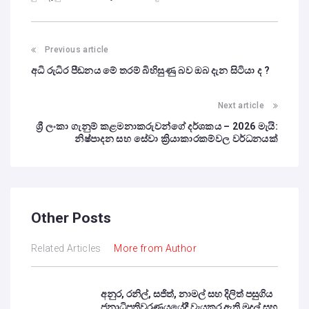
Previous article
අධි රුධිර පීඩනය මේ තරම් බිහිසුණු බව ඔබ දැන සිටියා ද ?
Next article
ශ්‍රී ලංකා ගැනුම් කළමනාකරුවන්ගේ දර්ශකය – 2026 මැයි:
නිෂ්පාදන සහ සේවා ක්‍රියාකාරකම්වල වර්ධනයක්
Other Posts
Related Articles
More from Author
අනුර, රනිල්, සජිත්, නාමල් සහ දිලිත් පසුගිය
ජනාධිපතිවරණයයේදී වැයකර ඇති මුදල් සහ