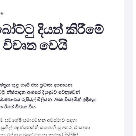
te
 බෝට්ටු දියත් කිරීමේ
 විවෘත වෙයි
ේත්‍රය තුළ නැගී එන ප්‍රධාන අපනයන
ු නිෂ්පාදන අංශයේ දියුණුව වෙනුවෙන්
ත්‍යාංශය රුපියල් මිලියන
76
ක වියදමින් ඉදිකළ
නය ඊයේ විවෘත විය.
 මෙම සුවිශේෂී සමාරම්භක අවස්ථාව සඳහා
සුනිල් හඳුන්නෙත්ති සහභාගි වු අතර, ඒ සඳහා
්‍ය රත්න ගමගේ මහතා, කළුතර දිස්ත්‍රික්