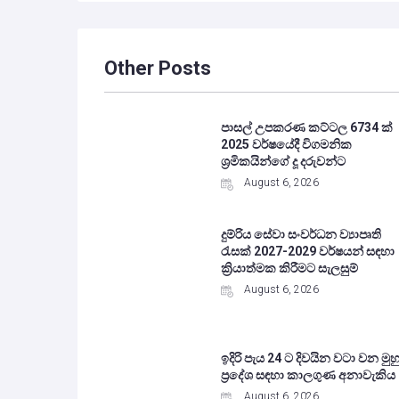
Other Posts
පාසල් උපකරණ කට්ටල 6734 ක්
2025 වර්ෂයේදී විගමනික
ශ්‍රමිකයින්ගේ දූ දරුවන්ට
August 6, 2026
දුම්රිය සේවා සංවර්ධන ව්‍යාපෘති
රැසක් 2027-2029 වර්ෂයන් සඳහා
ක්‍රියාත්මක කිරීමට සැලසුම්
August 6, 2026
ඉදිරි පැය 24 ට දිවයින වටා වන මුහු
ප්‍රදේශ සඳහා කාලගුණ අනාවැකිය
August 6, 2026