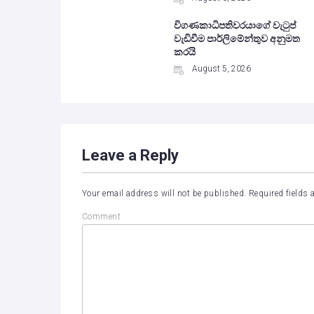
විගණකාධිපතිවරයාගේ වැටුප්
වැඩිවීම පාර්ලිමේන්තුව අනුමත
කරයි
August 5, 2026
Leave a Reply
Your email address will not be published.
Required fields
Comment