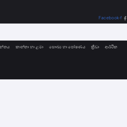
Facebook-f
ාන්තය
කාන්තා හා ළමා
සෞඛ්‍ය හා පෝෂණය
ක්‍රීඩා
ආර්ථික