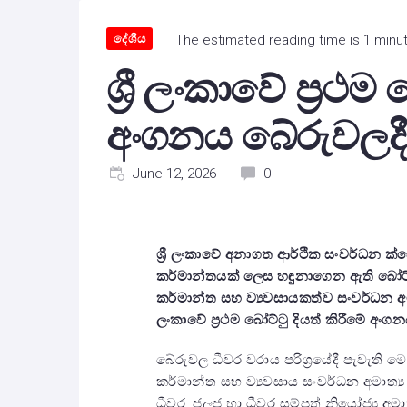
දේශීය
The estimated reading time is 1 minu
ශ්‍රී ලංකාවේ ප්‍රථම
අංගනය බේරුවලදී
June 12, 2026
0
ශ්‍රී ලංකාවේ අනාගත ආර්ථික සංවර්ධන ක්ෂ
කර්මාන්තයක් ලෙස හඳුනාගෙන ඇති බෝට්ට
කර්මාන්ත සහ ව්‍යවසායකත්ව සංවර්ධන අමා
ලංකාවේ ප්‍රථම බෝට්ටු දියත් කිරීමේ අංග
​බේරුවල ධීවර වරාය පරිශ්‍රයේදී පැවැති
කර්මාන්ත සහ ව්‍යවසාය සංවර්ධන අමාත්‍ය 
ධීවර, ජලජ හා ධීවර සම්පත් නියෝජ්‍ය අමාත