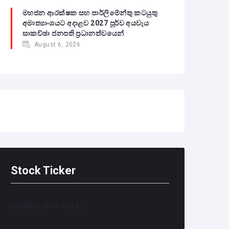
මහජන ආරක්ෂක සහ පාර්ලිමේන්තු කටයුතු
අමාත්‍යාංශයට අදාළව 2027 පූර්ව අයවැය
සාකච්ඡා ජනපති ප්‍රධානත්වයෙන්
August 6, 2026
Stock Ticker
Loading stock data...