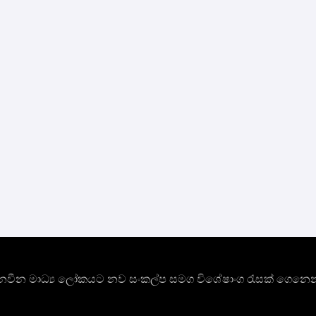
ාතී නවීන මාධ්‍ය ලෝකයට නව සංකල්ප සමග විශේෂාංග රැසක් ගෙනෙන