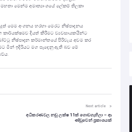
ච්චි මහතා මෙන්ම අමාත්‍යාංශයේ ලේකම් තිලකා
යුත් මෙම අංගනය හරහා මෙරට නිෂ්පාදනය
කාර්යක්ෂමව දියත් කිරීමට ව්‍යවසායකයින්ට
ට්ටු නිෂ්පාදන කර්මාන්තයේ පිරිවැය අවම කර
ට මින් ඉදිරියට මග පෑදෙනු ඇති බව මේ
වේය.
Next article
අධිකරණවල නඩු ලක්ෂ 11ක් ගොඩගැහිලා – ආ
ණ්ඩුවෙන් ප්‍රකාශයක්