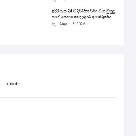
ඉදිරි පැය 24 ට දිවයින වටා වන මුහුදු
ප්‍රදේශ සඳහා කාලගුණ අනාවැකිය
August 5, 2026
 are marked
*