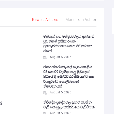
Related Articles
More from Author
මත්පැන් සහ මත්ද්‍රව්‍යවලට ඇබ්බැහි
වූවන්ගේ ප්‍රතිකාර සහ
පුනරුත්ථාපනය සඳහා මධ්‍යස්ථාන
රැසක්
August 6, 2026
ජාත්‍යන්තර සරුංගල් සැණකෙළිය
08 සහ 09 වැනිදා ගාලු මුවදොර
පිටියේ දී: මෝටර් රථ හිමියන්ට සහ
රියැදුරන්ට පොලිසියෙන්
නිවේදනයක්
August 6, 2026
දු
නිරිතදිග ප්‍රදේශවල දැනට පවතින
වැසි සහ සුළං තත්ත්වයේ වැඩිවීමක්
August 6, 2026