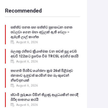
Recommended
සත්ත්ව පනත සහ සත්ත්ව සුභසාධන පනත
පටලවා ගෙන මහා අවුලක් ඇති වෙලා –
ඇමැති ලාල් කාන්ත
August 6, 2026
බලපත්‍ර රහිතව ක්‍රියාත්මක වන තවත් සූදු වෙබ්
අඩවි 122කට ප්‍රවේශ වීම TRCSL අවහිර කරයි
August 6, 2026
තහනම් පිරමීඩ යෝජනා ක්‍රම 26ක් පිළිබඳව
ජනතාව දැනුවත් කරමින් මහ බැංකුවෙන්
නිවේදනයක්
August 6, 2026
ස්වාමි පුරුෂයා විසින් තියුණු ආයුධයකින් පහරදී
බිරිඳ ඝාතනය කරයි
August 6, 2026