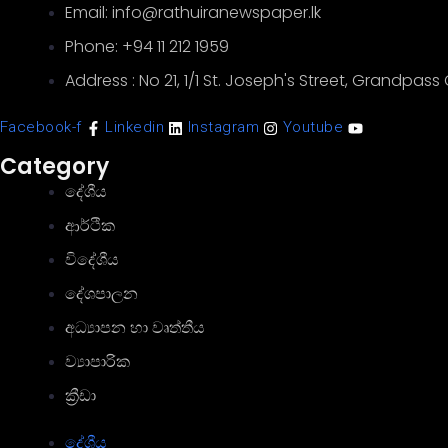
Email: info@rathuiranewspaper.lk
Phone: +94 11 212 1959
Address : No 21, 1/1 St. Joseph's Street, Grandpas
Facebook-f
Linkedin
Instagram
Youtube
Category
දේශීය
ආර්ථික
විදේශීය
දේශපාලන
අධ්‍යාපන හා වෘත්තීය
ව්‍යාපාරික
ක්‍රීඩා
දේශීය