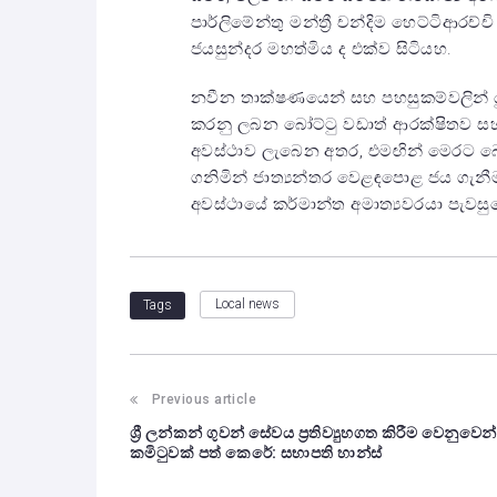
පාර්ලිමේන්තු මන්ත්‍රී චන්දිම හෙට්ටිආර
ජයසුන්දර මහත්මිය ද එක්ව සිටියහ.
​නවීන තාක්ෂණයෙන් සහ පහසුකම්වලින් 
කරනු ලබන බෝට්ටු වඩාත් ආරක්ෂිතව සහ 
අවස්ථාව ලැබෙන අතර, එමඟින් මෙරට බෝ
ගනිමින් ජාත්‍යන්තර වෙළඳපොළ ජය ගැනීම
අවස්ථායේ කර්මාන්ත අමාත්‍යවරයා පැවසු
Local news
Tags
Post
Previous article
ශ්‍රී ලන්කන් ගුවන් සේවය ප්‍රතිව්‍යුහගත කිරීම වෙනුවෙන්
navigation
කමිටුවක් පත් කෙරේ: සභාපති හාන්ස්