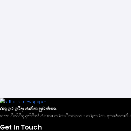
රතු ඉර ඉරිදා ජාතික පුවත්පත.
සත්‍ය විනිවිද දකිමින් ජනතා පරමාධිපත්‍යයට ගරුකරන, අපක්ෂප
Get In Touch