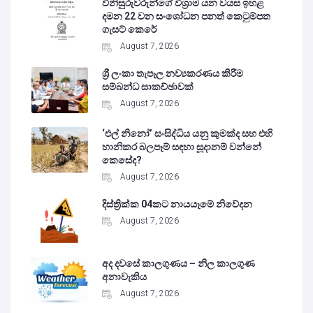
විනිසුරුවරුන්ගේ විශ්‍රාම යන වයස ඉහළ
දමන 22 වන සංශෝධන පනත් කෙටුම්පත
ගැසට් කෙරේ
August 7, 2026
ශ්‍රී ලංකා තැපෑල නව්‍යකරණය කිරීම
සම්බන්ධ සාකච්ඡාවක්
August 7, 2026
‘එල් නිනෝ’ සංසිද්ධිය යනු කුමක්ද සහ එහි
හානිකර බලපෑම් සඳහා සූදානම් වන්නේ
කෙසේද?
August 7, 2026
දිස්ත්‍රික්ක 04කට නායයෑමේ නිවේදන
August 7, 2026
අද දවසේ කාලගුණය – නිල කාලගුණ
අනාවැකිය
August 7, 2026