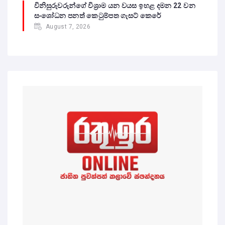
විනිසුරුවරුන්ගේ විශ්‍රාම යන වයස ඉහළ දමන 22 වන
සංශෝධන පනත් කෙටුම්පත ගැසට් කෙරේ
August 7, 2026