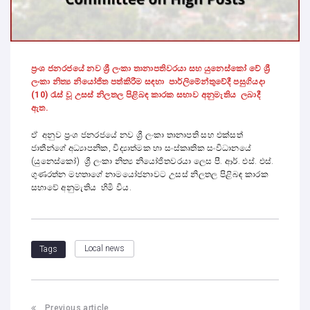
ප්‍රංශ ජනරජයේ නව ශ්‍රී ලංකා තානාපතිවරයා සහ යුනෙස්කෝ වේ ශ්‍රී
ලංකා නිත්‍ය නියෝජිත පත්කිරීම සඳහා පාර්ලිමේන්තුවේදී පසුගියදා
(10) රැස් වූ උසස් නිලතල පිළිබඳ කාරක සභාව අනුමැතිය ලබාදී
ඇත.
ඒ අනුව ප්‍රංශ ජනරජයේ නව ශ්‍රී ලංකා තානාපති සහ එක්සත්
ජාතීන්ගේ අධ්‍යාපනික, විද්‍යාත්මක හා සංස්කෘතික සංවිධානයේ
(යුනෙස්කෝ) ශ්‍රී ලංකා නිත්‍ය නියෝජිතවරයා ලෙස පී. ආර්. එස්. එස්.
ගුණරත්න මහතාගේ නාමයෝජනාවට උසස් නිලතල පිළිබඳ කාරක
සභාවේ අනුමැතිය හිමි විය.
Local news
Tags
Previous article