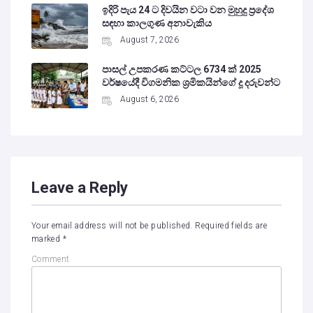
ඉදිරි පැය 24 ට දිවයින වටා වන මුහුදු ප්‍රදේශ
සඳහා කාලගුණ අනාවැකිය
August 7, 2026
පාසල් උපකරණ කට්ටල 6734 ක් 2025
වර්ෂයේදී විගමනික ශ්‍රමිකයින්ගේ දූ දරුවන්ට
August 6, 2026
Leave a Reply
Your email address will not be published.
Required fields are
marked
*
Comment