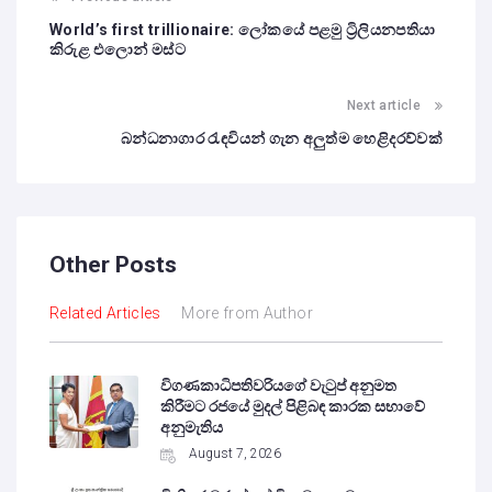
World’s first trillionaire: ලෝකයේ පළමු ට්‍රිලියනපතියා
කිරුළ එලොන් මස්ට
Next article
බන්ධනාගාර රැඳවියන් ගැන අලුත්ම හෙළිදරව්වක්
Other Posts
Related Articles
More from Author
විගණකාධිපතිවරියගේ වැටුප් අනුමත
කිරීමට රජයේ මුදල් පිළිබඳ කාරක සභාවේ
අනුමැතිය
August 7, 2026