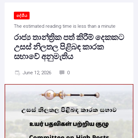
දේශීය
The estimated reading time is less than a minute
රාජ්‍ය තාන්ත්‍රික පත් කිරීම් දෙකකට
උසස් නිලතල පිළිබඳ කාරක
සභාවේ අනුමැතිය
June 12, 2026
0