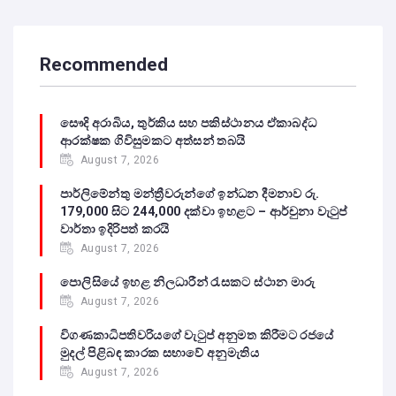
Recommended
සෞදි අරාබිය, තුර්කිය සහ පකිස්ථානය ඒකාබද්ධ
ආරක්ෂක ගිවිසුමකට අත්සන් තබයි
August 7, 2026
පාර්ලිමේන්තු මන්ත්‍රීවරුන්ගේ ඉන්ධන දීමනාව රු.
179,000 සිට 244,000 දක්වා ඉහළට – ආර්චුනා වැටුප්
වාර්තා ඉදිරිපත් කරයි
August 7, 2026
පොලිසියේ ඉහළ නිලධාරීන් රැසකට ස්ථාන මාරු
August 7, 2026
විගණකාධිපතිවරියගේ වැටුප් අනුමත කිරීමට රජයේ
මුදල් පිළිබඳ කාරක සභාවේ අනුමැතිය
August 7, 2026