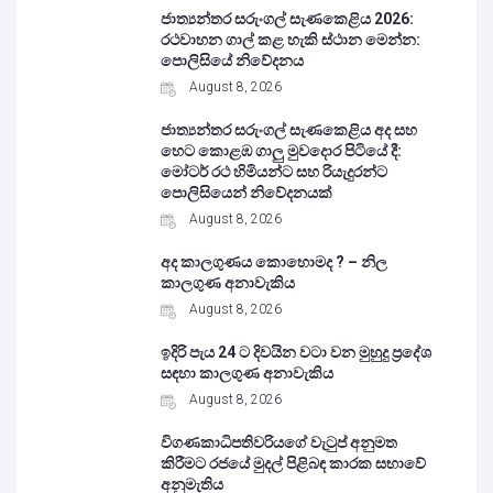
ජාත්‍යන්තර සරුංගල් සැණකෙළිය 2026:
රථවාහන ගාල් කළ හැකි ස්ථාන මෙන්න:
පොලිසියේ නිවේදනය
August 8, 2026
ජාත්‍යන්තර සරුංගල් සැණකෙළිය අද සහ
හෙට කොළඹ ගාලු මුවදොර පිටියේ දී:
මෝටර් රථ හිමියන්ට සහ රියැදුරන්ට
පොලිසියෙන් නිවේදනයක්
August 8, 2026
අද කාලගුණය කොහොමද ? – නිල
කාලගුණ අනාවැකිය
August 8, 2026
ඉදිරි පැය 24 ට දිවයින වටා වන මුහුදු ප්‍රදේශ
සඳහා කාලගුණ අනාවැකිය
August 8, 2026
විගණකාධිපතිවරියගේ වැටුප් අනුමත
කිරීමට රජයේ මුදල් පිළිබඳ කාරක සභාවේ
අනුමැතිය