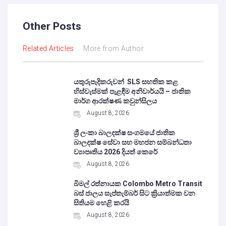
Other Posts
Related Articles
More from Author
යතුරුපැදිකරුවන් SLS සහතික කළ
හිස්වැස්මක් පැළඳීම අනිවාර්යයි – ජාතික
මාර්ග ආරක්ෂණ කවුන්සිලය
August 8, 2026
ශ්‍රී ලංකා බාලදක්ෂ සංගමයේ ජාතික
බාලදක්ෂ සේවා සහ මහජන සම්බන්ධතා
ව්‍යාපෘතිය 2026 දියත් කෙරේ
August 8, 2026
බිමල් රත්නායක Colombo Metro Transit
බස් ජාලය සැප්තැම්බර් සිට ක්‍රියාත්මක වන
සිතියම හෙළි කරයි
August 8, 2026