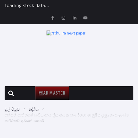
Loading stock data...
AD MASTER
මුල් පිටුව
දේශීය
එක්සත් ජාතින්ගේ සංවිධානය ක්‍රියාත්මක කළ දිට්වා මානුෂීය ප්‍රමුඛතා සැලැස්ම
සාර්ථකව අවසන් කෙරේ