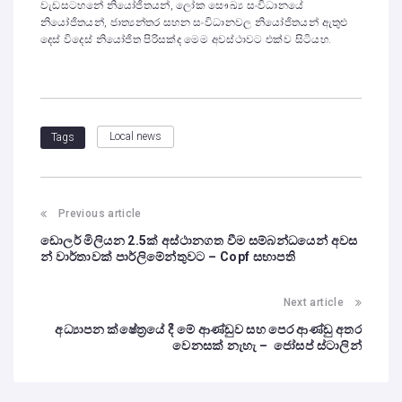
වැඩසටහනේ නියෝජිතයන්, ලෝක සෞඛ්‍ය සංවිධානයේ
නියෝජිතයන්, ජාත්‍යන්තර සහන සංවිධානවල නියෝජිතයන් ඇතුළු
දෙස් විදෙස් නියෝජිත පිරිසක්ද මෙම අවස්ථාවට එක්ව සිටියහ.
Local news
Tags
Previous article
ඩොලර් මිලියන 2.5ක් අස්ථානගත වීම සම්බන්ධයෙන් අවස
න් වාර්තාවක් පාර්ලිමේන්තුවට – Copf සභාපති
Next article
අධ්‍යාපන ක්ෂේත්‍රයේ දී මේ ආණ්ඩුව සහ පෙර ආණ්ඩු අතර
වෙනසක් නැහැ – ජෝසප් ස්ටාලින්