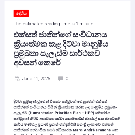
දේශීය
The estimated reading time is 1 minute
එක්සත් ජාතින්ගේ සංවිධානය
ක්‍රියාත්මක කළ දිට්වා මානුෂීය
ප්‍රමුඛතා සැලැස්ම සාර්ථකව
අවසන් කෙරේ
June 11, 2026
0
දිට්වා සුළිකුණාටුවෙන් විපතට පත්වූවන් වෙනුවෙන් එක්සත්
ජාතීන්ගේ සංවිධානය විසින් ක්‍රියාත්මක කරන ලද මානුෂීය ප්‍රමුඛතා
සැලැස්ම (Humanitarian Priorities Plan – HPP) සමාප්තිය
සනිටුහන් කිරීම අත්‍යවශ්‍ය සේවා කොමසාරිස් ජනරාල් සහ ජනාධිපති
කාර්ය මණ්ඩල ප්‍රධානී ප්‍රභාත් චන්ද්‍රකීර්ති සහ ශ්‍රී ලංකාවේ එක්සත්
ජාතීන්ගේ නේවාසික සම්බන්ධීකාරක Marc-André Franche යන