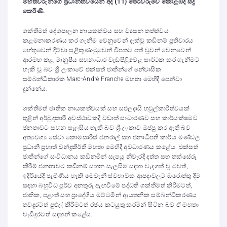
මහත්වරුන්ගේ ප්‍රධානත්වයෙන් අද (11) පෙරවරුවේ කොළඹදී සිදු
කෙරිණි.
ශක්තිමත් දේශපාලන නායකත්වය සහ ව්‍යසන තත්ත්වය
කළමනාකරණය කර ගැනීම වෙනුවෙන් දැක්වූ කඩිනම් ප්‍රතිචාරය
හේතුවෙන් දිට්වා සුළිකුණාටුවෙන් විපතට පත් වූවන් වෙනුවෙන්
ආරම්භ කළ මානුෂීය සහනාධාර වැඩපිළිවෙළ සාර්ථක කර ගැනීමට
හැකි වූ බව ශ්‍රී ලංකාවේ එක්සත් ජාතීන්ගේ නේවාසික
සම්බන්ධීකාරක Marc-André Franche මහතා මෙහිදී පෙන්වා
දුන්නේය.
ශක්තිමත් ජාතික නායකත්වයක් සහ සඵලදායී හවුල්කාරිත්වයක්
තුළින් අර්බුදකාරී අවස්ථාවකදී වඩාත් සාධාරණව සහ කාර්යක්ෂමව
ජනතාවට සහන සැලසිය හැකි බව ශ්‍රී ලංකාව ඔප්පු කර ඇති බව
අත්‍යවශ්‍ය සේවා කොමසාරිස් ජනරාල් සහ ජනාධිපති කාර්ය මණ්ඩල
ප්‍රධානී ප්‍රභාත් චන්ද්‍රකීර්ති මහතා මෙහිදී අවධාරණය කළේය. එක්සත්
ජාතීන්ගේ සංවිධානය කඩිනමින් සැපයූ නිවැරදි දත්ත සහ තක්සේරු
කිරීම් ජනතාවට කඩිනම් සහන සැලසීම සඳහා වැදගත් වූ බවත්,
ඉදිරියේදී පැමිණිය හැකි මෙවැනි ස්වභාවික ආපදාවලට ඔරොත්තු දීම
සඳහා බහුවිධ පූර්ව අනතුරු ඇඟවීමේ පද්ධති ශක්තිමත් කිරීමටත්,
ජාතික, පළාත් සහ ප්‍රාදේශීය මට්ටමින් ආයතනික සම්බන්ධීකරණය
තවදුරටත් පුළුල් කිරීමටත් රජය කටයුතු කරමින් සිටින බව ඒ මහතා
වැඩිදුරටත් සඳහන් කළේය.