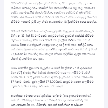
විවිධ රටවල් සහ හවුල්කරුවන් විසින් දක්වන ලද නොමසුරු සහ
කඩිනම් සහායද අගය කරමින් ඊට කෘතවේදීත්වය පළ කළ අත්‍යවශ්‍ය
සේවා කොමසාරිස් ජනරාල්වරයා, අත්‍යවශ්‍ය සේවාවන් අඛණ්ඩව
පවත්වාගෙන යාම සහතික කිරීමට සහ සහන සේවා කටයුතු කඩිනම්
කිරීමට උපකාරී වූ සියලු රාජ්‍ය ආයතනවල මැදිහත්වීමද අගය කළේය.
එක්සත් ජාතීන්ගේ දිට්වා මානුෂීය ප්‍රමුඛතා සැලැස්ම යටතේ ඩොලර්
මිලියන 35.4ක් දිට්වා විපතට පත්වූවන් වෙනුවෙන් එක්රැස් කිරීමේ
වැඩසටහනක් ආරම්භ කර තිබිණි.එම මුදලින් 75%ක ‍සහනාධාර
මෙරට විපතට පත්වූවන් වෙනුවෙන් ලබා දී ඇති අතර, එහිදී විපතට
පත් එක් පවුලක් වෙනුවෙන් ප්‍රාදේශීය ලේකම් කාර්යාල මගින් රුපියල්
27,000ක දීමනාවක්ද, තාවකාලික නිවාස ඉදිකිරීම් ඇතුළු සහනාධාර
රැසක් ක්‍රියාත්මක කර ඇත.
මෙම මානුෂීය ප්‍රමුඛතා සැලැස්ම යටතේ දිස්ත්‍රික්ක 25ක් ආවරණය
වන පරිදි ක්ෂේත්‍ර 9ක් ඔස්සේ ජනතාවට සහන සැලසීමට පියවර
ගෙන තිබේ. එහිදී ලක්ෂ 6.5කට අධික ඉලක්කගත ජනගහනයෙන්
87%කට, එනම්, පුද්ගලයින් 575,000කට සෘජුවම සහන සැලසීමට
හැකි වී ඇති බව නිල වාර්තා පෙන්වා දෙයි.
ආරක්ෂක අමාත්‍යාංශයේ අතිරේක ලේකම් (ආපදා කළමනාකරණ)
කේ. ජී. ධර්මතිලක මහතා සහ විදෙස් රටවල තානාපතිවරු සහ
මහකොමසාරිස්වරු පිරිසක්ද, එක්සත් ජාතීන්ගේ සංවර්ධන