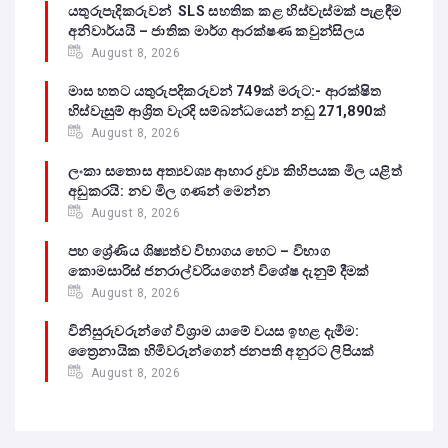
යතුරුපැදිකරුවන් SLS සහතික කළ හිස්වැස්මක් පැළඳීම
අනිවාර්යයි – ජාතික මාර්ග ආරක්ෂණ කවුන්සිලය
August 8, 2026
මාස හතට යතුරුපදිකරුවන් 749ක් මරුට:- ආරක්ෂිත
හිස්වැසුම් ආශ්‍රිත වැරදි සම්බන්ධයෙන් නඩු 271,890ක්
August 8, 2026
ලංකා සතොස අත්‍යවශ්‍ය ආහාර ද්‍රව්‍ය කිහිපයක මිල යළිත්
අඩුකරයි: නව මිල ගණන් මෙන්න
August 8, 2026
පහ ශ්‍රේණිය ශිෂ්‍යත්ව විභාගය හෙට – විභාග
කොමසාරිස් ජනරාල්වරියගෙන් විශේෂ දැනුම් දීමක්
August 8, 2026
විනිසුරුවරුන්ගේ විශ්‍රාම යාමේ වයස ඉහළ දැමීම:
ත්‍රෛනායික හිමිවරුන්ගෙන් ජනපති අනුරට ලිපියක්
August 8, 2026