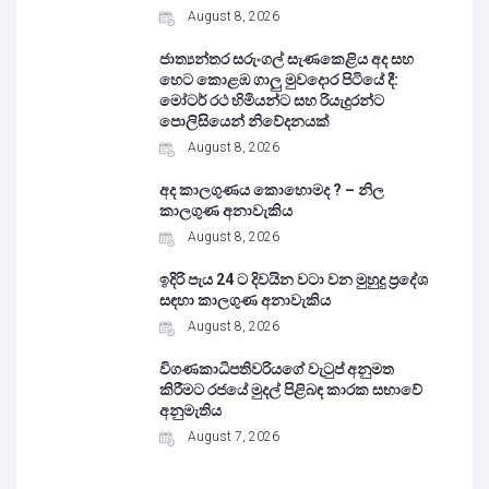
August 8, 2026
ජාත්‍යන්තර සරුංගල් සැණකෙළිය අද සහ
හෙට කොළඹ ගාලු මුවදොර පිටියේ දී:
මෝටර් රථ හිමියන්ට සහ රියැදුරන්ට
පොලිසියෙන් නිවේදනයක්
August 8, 2026
අද කාලගුණය කොහොමද ? – නිල
කාලගුණ අනාවැකිය
August 8, 2026
ඉදිරි පැය 24 ට දිවයින වටා වන මුහුදු ප්‍රදේශ
සඳහා කාලගුණ අනාවැකිය
August 8, 2026
විගණකාධිපතිවරියගේ වැටුප් අනුමත
කිරීමට රජයේ මුදල් පිළිබඳ කාරක සභාවේ
අනුමැතිය
August 7, 2026