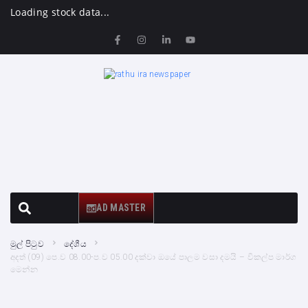
Loading stock data...
AD MASTER
මුල් පිටුව
දේශීය
අදත් (09) පෙ.ව 08.00-ප.ව 05.00 දක්වා ඔයේ පාලම වසා දමයි – විකල්ප මාර්ග
මෙන්න