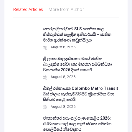
Related Articles
More from Author
යතුරුපැදිකරුවන් SLS සහතික කළ
හිස්වැස්මක් පැළඳීම අනිවාර්යයි – ජාතික
මාර්ග ආරක්ෂණ කවුන්සිලය
August 8, 2026
ශ්‍රී ලංකා බාලදක්ෂ සංගමයේ ජාතික
බාලදක්ෂ සේවා සහ මහජන සම්බන්ධතා
ව්‍යාපෘතිය 2026 දියත් කෙරේ
August 8, 2026
බිමල් රත්නායක Colombo Metro Transit
බස් ජාලය සැප්තැම්බර් සිට ක්‍රියාත්මක වන
සිතියම හෙළි කරයි
August 8, 2026
ජාත්‍යන්තර සරුංගල් සැණකෙළිය 2026:
රථවාහන ගාල් කළ හැකි ස්ථාන මෙන්න:
පොලිසියේ නිවේදනය