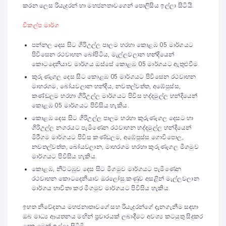
කරන ලෙස රියැදුරන් හා මහජනතාවගෙන් පොලිසිය ඉල්ලා සිටියි.
විකල්ප මාර්ග
පන්නල දෙස සිට ගිරිඋල්ල පාලම හරහා කොළඹ 05 මාර්ගයට
පිවිසෙන රථවාහන බෝපිටිය, මැල්ලවලාන හන්දියෙන්
කොටදෙනියාව මාර්ගය ඔස්සේ කොළඹ 05 මාර්ගයට ඇතුළුවීම.
කුරුණෑගල දෙස සිට කොළඹ 05 මාර්ගයට පිවිසෙන රථවාහන
මාහරගම, බෝයවලාන හන්දිය, නවතල්වත්ත, අඹේපුස්ස,
කණ්ඩලම හරහා ගිරිඋල්ල මාර්ගයට පිවිස හද්දමුල්ල හන්දියෙන්
කොළඹ 05 මාර්ගයට පිවිසිය හැකිය.
කොළඹ දෙස සිට ගිරිඋල්ල පාලම හරහා කුරුණෑගල දෙසට හා
ගිරිඋල්ල නගරයට පැමිණෙන රථවාහන හද්දමුල්ල හන්දියෙන්
මිරීගම මාර්ගයට පිවිස කණ්ඩලම, අඹේපුස්ස ගොවිපොල,
නවතල්වත්ත, බෝයවලාන, මාහරගම හරහා කුරුණෑගල මීගමුව
මාර්ගයට පිවිසිය හැකිය.
කොළඹ, නිට්ටඹුව දෙස සිට මීගමුව මාර්ගයට පැමිණෙන
රථවාහන කොටදෙනියාව ඔරලෝසු කණුව අසළින් මැල්ලවලාන
මාර්ගය භාවිතා කර මීගමුව මාර්ගයට පිවිසිය හැකිය.
ඉහත නිවේදනය මහජනාතාවගේ සහ රියැදුරන්ගේ දැනගැනීම සඳහා
ඔබ මාධ්‍ය ආයතනය මඟින් ප්‍රචාරයක් ලබාදීමට අවශ්‍ය කටයුතු සිදුකර