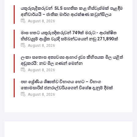
යතුරුපැදිකරුවන් SLS සහතික කළ හිස්වැස්මක් පැළඳීම
අනිවාර්යයි – ජාතික මාර්ග ආරක්ෂණ කවුන්සිලය
August 8, 2026
මාස හතට යතුරුපදිකරුවන් 749ක් මරුට:- ආරක්ෂිත
හිස්වැසුම් ආශ්‍රිත වැරදි සම්බන්ධයෙන් නඩු 271,890ක්
August 8, 2026
ලංකා සතොස අත්‍යවශ්‍ය ආහාර ද්‍රව්‍ය කිහිපයක මිල යළිත්
අඩුකරයි: නව මිල ගණන් මෙන්න
August 8, 2026
පහ ශ්‍රේණිය ශිෂ්‍යත්ව විභාගය හෙට – විභාග
කොමසාරිස් ජනරාල්වරියගෙන් විශේෂ දැනුම් දීමක්
August 8, 2026