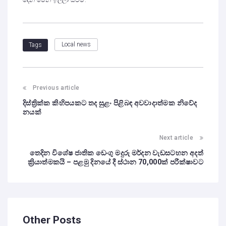
දෙන මෙන් ඉල්ලා සිටිමි.
Local news
Tags
Previous article
දිස්ත්‍රික්ක කිහිපයකට තද සුළං පිළිබඳ අවවාදාත්මක නිවේද
නයක්
Next article
තෙදින විශේෂ ජාතික ඩෙංගු මදුරු මර්දන වැඩසටහන අදත්
ක්‍රියාත්මකයි – පළමු දිනයේ දී ස්ථාන 70,000ක් පරීක්ෂාවට
Other Posts