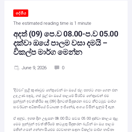
දේශීය
The estimated reading time is 1 minute
අදත් (09) පෙ.ව 08.00-ප.ව 05.00
දක්වා ඔයේ පාලම වසා දමයි –
විකල්ප මාර්ග මෙන්න
June 9, 2026
0
“දිට්වා” සුළි කුණාටුව හේතුවෙන් මා ඔයේ ජල පහරට ගසා ගෙන එන
ලද උණ පඳුරු, ගස් මුල් මා ඔයේ පාලමේ සිරවීම හේතුවෙන් එම
සුන්බුන් ඉවත් කිරීම අද (09) දිනටත් සිදුකරන බවට නිට්ටඹුව මාර්ග
සංවර්ධන අධිකාරියේ විධායක ඉංජිනේරු අංශය විසින් දැනුම් දී ඇත.
ඒ අනුව, ඉහත දින උදෑසන 08.00 සිට සවස 05.00 දක්වා කාලය තුළ
මෙම සුන්බුන් ඉවත් කිරීමේ කටයුතු සිදුකරන බැවින් මා ඔය පාලම
මතින් ගමන් ගන්නා සියළුම රථවාහන සඳහා විකල්ප මාර්ග භාවිතා