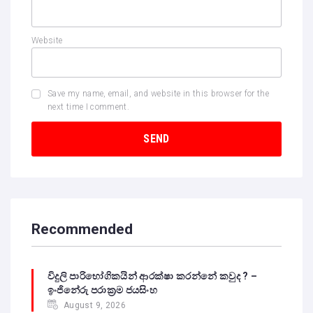
Website
Save my name, email, and website in this browser for the
next time I comment.
Recommended
විදුලි පාරිභෝගිකයින් ආරක්ෂා කරන්නේ කවුද ? –
ඉංජිනේරු පරාක්‍රම ජයසිංහ
August 9, 2026