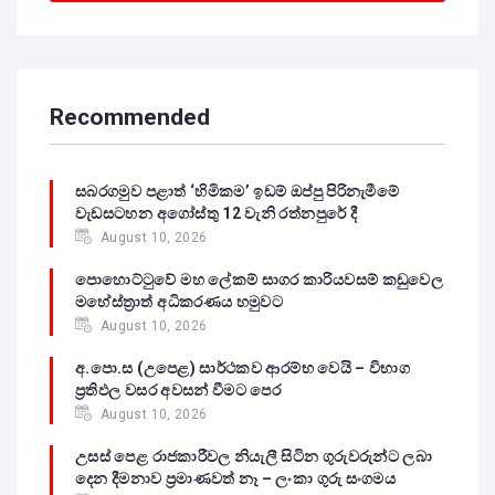
Recommended
සබරගමුව පළාත් ‘හිමිකම’ ඉඩම් ඔප්පු පිරිනැමීමේ
වැඩසටහන අගෝස්තු 12 වැනි රත්නපුරේ දී
August 10, 2026
පොහොට්ටුවේ මහ ලේකම් සාගර කාරියවසම් කඩුවෙල
මහේස්ත්‍රාත් අධිකරණය හමුවට
August 10, 2026
අ.පො.ස (උපෙළ) සාර්ථකව ආරම්භ වෙයි – විභාග
ප්‍රතිඵල වසර අවසන් වීමට පෙර
August 10, 2026
උසස් පෙළ රාජකාරීවල නියැලී සිටින ගුරුවරුන්ට ලබා
දෙන දීමනාව ප්‍රමාණවත් නෑ – ලංකා ගුරු සංගමය