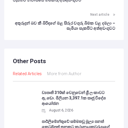
වැඩිහිටි නිවාසයේ හිමිකරු අත්අඩංගුවට
Next article
අතුරුදන් බව කී බිරිඳගේ මළ සිරුර වගුරු බිමක වළ දමලා –
සැමියා සැකපිට අත්අඩංගුවට
Other Posts
Related Articles
More from Author
ව්‍යපෘති 310ක් වෙනුවෙන් ශ්‍රී ලංකාවට
ඇ.ඩො. මිලියන 3,397.1ක සෘජු විදේශ
ආයෝජන
August 6, 2026
පාර්ලිමේන්තුවේ සම්මතවූ මූල්‍ය පනත්
කෙටුම්පත් තුනකට කථානායකවරයාගේ