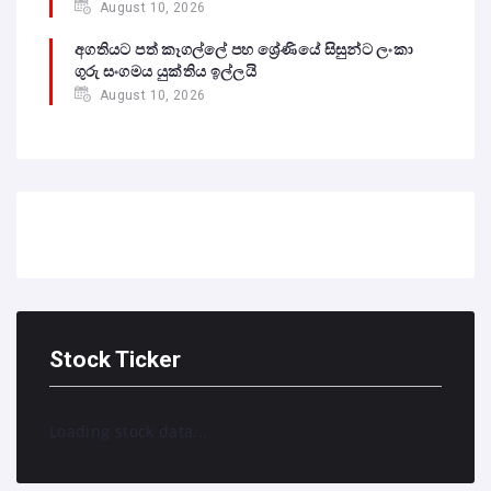
August 10, 2026
අගතියට පත් කෑගල්ලේ පහ ශ්‍රේණියේ සිසුන්ට ලංකා
ගුරු සංගමය යුක්තිය ඉල්ලයි
August 10, 2026
Stock Ticker
Loading stock data...