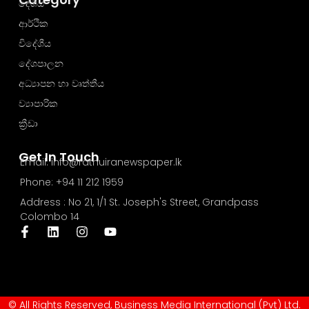
දේශීය
ආර්ථික
විදේශීය
දේශපාලන
අධ්‍යාපන හා වෘත්තීය
ව්‍යාපාරික
ක්‍රීඩා
Get In Touch
Email: info@rathuiranewspaper.lk
Phone: +94 11 212 1959
Address : No 21, 1/1 St. Joseph's Street, Grandpass
Colombo 14
© All Rights Reserved, Business Media International (Pvt) Ltd.