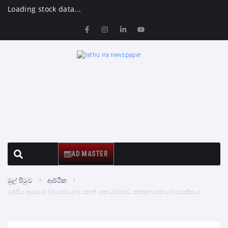
Loading stock data...
AD MASTER
මුල් පිටුව
ආර්ථික
දේශීය ආදායම් (සංශෝධන) පනත් කෙටුම්පතට කතානායකගේ සහතිකය