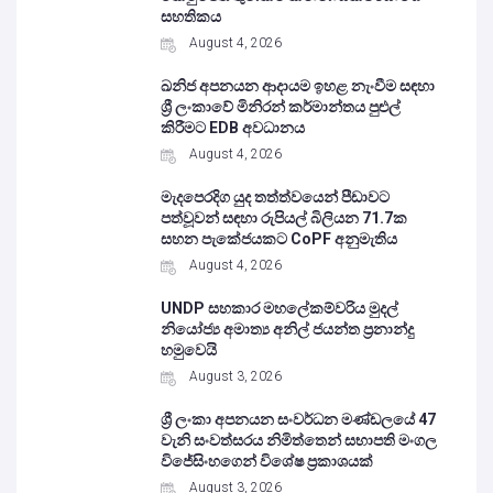
සහතිකය
August 4, 2026
ඛනිජ අපනයන ආදායම ඉහළ නැංවීම සඳහා
ශ්‍රී ලංකාවේ මිනිරන් කර්මාන්තය පුළුල්
කිරීමට EDB අවධානය
August 4, 2026
මැදපෙරදිග යුද තත්ත්වයෙන් පීඩාවට
පත්වූවන් සඳහා රුපියල් බිලියන 71.7ක
සහන පැකේජයකට CoPF අනුමැතිය
August 4, 2026
UNDP සහකාර මහලේකම්වරිය මුදල්
නියෝජ්‍ය අමාත්‍ය අනිල් ජයන්ත ප්‍රනාන්දු
හමුවෙයි
August 3, 2026
ශ්‍රී ලංකා අපනයන සංවර්ධන මණ්ඩලයේ 47
වැනි සංවත්සරය නිමිත්තෙන් සභාපති මංගල
විජේසිංහගෙන් විශේෂ ප්‍රකාශයක්
August 3, 2026