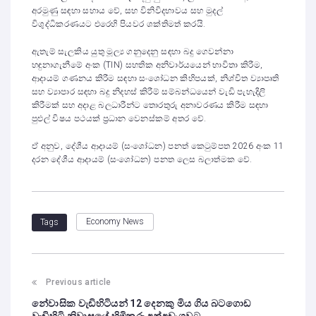
අරමුණු සඳහා සහාය වේ, සහ විනිවිදභාවය සහ මුදල්
විශුද්ධිකරණයට එරෙහි පියවර ශක්තිමත් කරයි.
ඇතැම් සැලකිය යුතු මූල්‍ය ගනුදෙනු සඳහා බදු ගෙවන්නා
හඳුනාගැනීමේ අංක (TIN) සහතික අනිවාර්යයෙන් භාවිතා කිරීම,
ආදායම් ගණනය කිරීම සඳහා සංශෝධන කිහිපයක්, නිශ්චිත ව්‍යාපෘති
සහ ව්‍යාපාර සඳහා බදු නිදහස් කිරීම් සම්බන්ධයෙන් වැඩි පැහැදිලි
කිරීමක් සහ අදාළ බලධාරීන්ට තොරතුරු අනාවරණය කිරීම සඳහා
පුළුල් විෂය පථයක් ප්‍රධාන වෙනස්කම් අතර වේ.
ඒ අනුව, දේශීය ආදායම් (සංශෝධන) පනත් කෙටුම්පත 2026 අංක 11
දරන දේශීය ආදායම් (සංශෝධන) පනත ලෙස බලාත්මක වේ.
Economy News
Tags
Previous article
නේවාසික වැඩිහිටියන් 12 දෙනකු මිය ගිය බටගොඩ