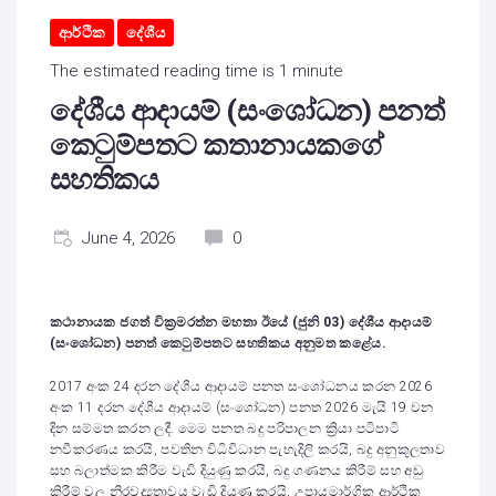
ආර්ථික
දේශීය
The estimated reading time is 1 minute
දේශීය ආදායම් (සංශෝධන) පනත්
කෙටුම්පතට කතානායකගේ
සහතිකය
June 4, 2026
0
කථානායක ජගත් වික්‍රමරත්න මහතා ඊයේ (ජුනි
03)
දේශීය ආදායම්
(සංශෝධන) පනත් කෙටුම්පතට සහතිකය අනුමත කළේය.
2017 අංක 24 දරන දේශීය ආදායම් පනත සංශෝධනය කරන 2026
අංක 11 දරන දේශීය ආදායම් (සංශෝධන) පනත 2026 මැයි 19 වන
දින සම්මත කරන ලදී. මෙම පනත බදු පරිපාලන ක්‍රියා පටිපාටි
නවීකරණය කරයි, පවතින විධිවිධාන පැහැදිලි කරයි, බදු අනුකූලතාව
සහ බලාත්මක කිරීම වැඩි දියුණු කරයි, බදු ගණනය කිරීම් සහ අඩු
කිරීම් වල නිරවද්‍යතාවය වැඩි දියුණු කරයි, උපායමාර්ගික ආර්ථික