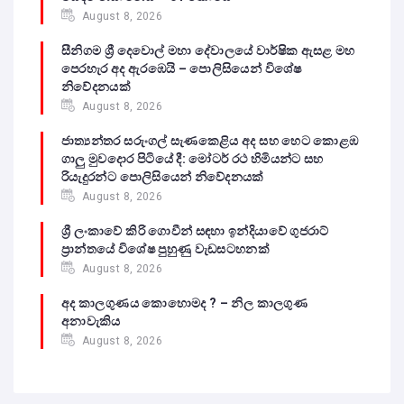
August 8, 2026
සීනිගම ශ්‍රී දෙවොල් මහා දේවාලයේ වාර්ෂික ඇසළ මහ
පෙරහැර අද ඇරඹෙයි – පොලිසියෙන් විශේෂ
නිවේදනයක්
August 8, 2026
ජාත්‍යන්තර සරුංගල් සැණකෙළිය අද සහ හෙට කොළඹ
ගාලු මුවදොර පිටියේ දී: මෝටර් රථ හිමියන්ට සහ
රියැදුරන්ට පොලිසියෙන් නිවේදනයක්
August 8, 2026
ශ්‍රී ලංකාවේ කිරි ගොවීන් සඳහා ඉන්දියාවේ ගුජරාට්
ප්‍රාන්තයේ විශේෂ පුහුණු වැඩසටහනක්
August 8, 2026
අද කාලගුණය කොහොමද ? – නිල කාලගුණ
අනාවැකිය
August 8, 2026