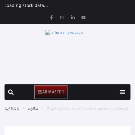
Loading stock data...
AD MASTER
මුල් පිටුව
දේශීය
ලිට්‍රෝ ගෑස් මිල සංශෝධන දිනය ප්‍රකාශයට පත්කරයි