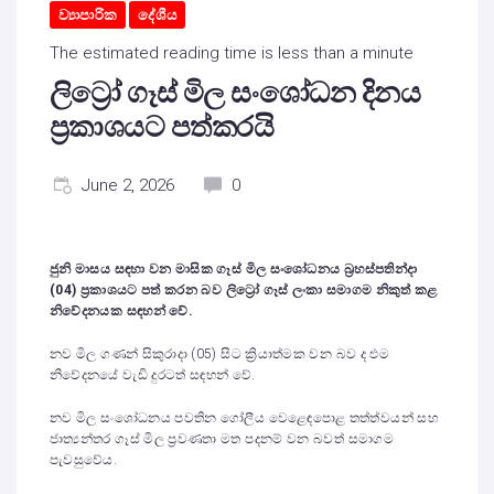
ව්‍යාපාරික
දේශීය
The estimated reading time is less than a minute
ලිට්‍රෝ ගෑස් මිල සංශෝධන දිනය
ප්‍රකාශයට පත්කරයි
June 2, 2026
0
ජුනි මාසය සඳහා වන මාසික ගෑස් මිල සංශෝධනය බ්‍රහස්පතින්දා
(04) ප්‍රකාශයට පත් කරන බව ලිට්‍රෝ ගෑස් ලංකා සමාගම නිකුත් කළ
නිවේදනයක සඳහන් වේ.
නව මිල ගණන් සිකුරාදා (05) සිට ක්‍රියාත්මක වන බව ද එම
නිවේදනයේ වැඩි දුරටත් සඳහන් වේ.
නව මිල සංශෝධනය පවතින ගෝලීය වෙළෙඳපොළ තත්ත්වයන් සහ
ජාත්‍යන්තර ගෑස් මිල ප්‍රවණතා මත පදනම් වන බවත් සමාගම
පැවසුවේය.