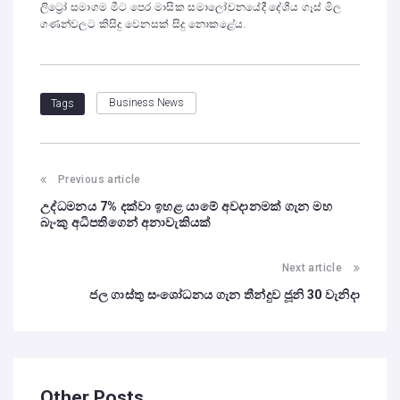
ලිට්‍රෝ සමාගම මීට පෙර මාසික සමාලෝචනයේදී දේශීය ගෑස් මිල
ගණන්වලට කිසිදු වෙනසක් සිදු නොකළේය.
Business News
Tags
Previous article
උද්ධමනය 7% දක්වා ඉහළ යාමේ අවදානමක් ගැන මහ
බැංකු අධිපතිගෙන් අනාවැකියක්
Next article
ජල ගාස්තු සංශෝධනය ගැන තීන්දුව ජූනි 30 වැනිදා
Other Posts