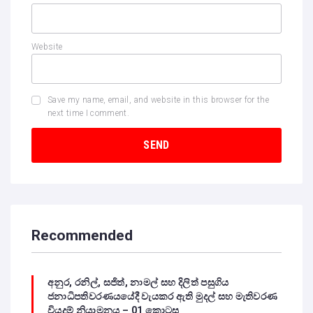
Website
Save my name, email, and website in this browser for the
next time I comment.
Recommended
අනුර, රනිල්, සජිත්, නාමල් සහ දිලිත් පසුගිය
ජනාධිපතිවරණයයේදී වැයකර ඇති මුදල් සහ මැතිවරණ
වියදම් නියාමනය – 01 කොටස