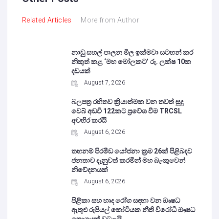
Related Articles
More from Author
නාඩු සහල් පාලන මිල ඉක්මවා සටහන් කර
නිකුත් කළ ‘මහ මෝලකට’ රු. ලක්ෂ 10ක
දඩයක්
August 7, 2026
බලපත්‍ර රහිතව ක්‍රියාත්මක වන තවත් සූදු
වෙබ් අඩවි 122කට ප්‍රවේශ වීම TRCSL
අවහිර කරයි
August 6, 2026
තහනම් පිරමීඩ යෝජනා ක්‍රම 26ක් පිළිබඳව
ජනතාව දැනුවත් කරමින් මහ බැංකුවෙන්
නිවේදනයක්
August 6, 2026
පිළිකා සහ හෘද රෝග සඳහා වන ඖෂධ
ඇතුළු රුපියල් කෝටියක නීති විරෝධී ඖෂධ