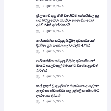
තොගයක් වටලයි
August 6, 2026
ශ්‍රී ලංකාව තුළ නීති විරෝධීව අන්තර්ජාල සූදු
සහ ඔට්ටු සේවා පවත්වා ගෙන ගිය වෙබ්
අඩවි 24ක් අවහිර කරයි
August 5, 2026
පාරිභෝගික කටයුතු පිළිබඳ අධිකාරියෙන්
දිවයින පුරා ඖෂධ සැල් වැටලීම් 471ක්
August 5, 2026
පාරිභෝගික කටයුතු පිළිබඳ අධිකාරියෙන්
ඖෂධ අලෙවිසැල් හිමියන්ට විශේෂ දැනුවත්
කිරීමක්
August 5, 2026
කල් ඉකුත් වූ ආයුර්වේද ඖෂධ සහ ආලේපන
ඇතුළු භාණ්ඩ ගබඩා කළ පුද්ගලික සමාගමට
ලක්ෂයක දඩයක්
August 5, 2026