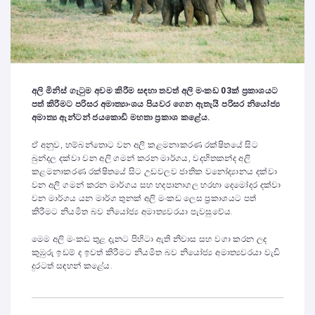
අලි මිනිස් ගැටුම අවම කිරීම සඳහා තවත් අලි මංකඩ 03ක් ප්‍රකාශයට
පත් කිරීමට පරිසර අමාත්‍යාංශය පියවර ගෙන ඇතැයි පරිසර නියෝජ්‍ය
අමාත්‍ය ඇන්ටන් ජයකොඩි මහතා ප්‍රකාශ කළේය.
ඒ අනුව, හම්බන්තොට වන අලි කළමනාකරණ රක්ෂිතයේ සිට
බුන්දල දක්වා වන අලි ගමන් කරන මාර්ගය, වදහිතකන්ද අලි
කළමනාකරණ රක්ෂිතයේ සිට උඩවලව ජාතික වනෝද්‍යානය දක්වා
වන අලි ගමන් කරන මාර්ගය සහ හදපානාගල හරහා දෙමෝදර දක්වා
වන මාර්ගය යන මාර්ග තුනක් අලි මංකඩ ලෙස ප්‍රකාශයට පත්
කිරීමට නියමිත බව නියෝජ්‍ය අමාත්‍යවරයා පැවසුවේය.
මෙම අලි මංකඩ තුළ දැනට පිහිටා ඇති නිවාස සහ වගා කරන ලද
කුඹුරු ඉඩම් ද ඉවත් කිරීමට නියමිත බව නියෝජ්‍ය අමාත්‍යවරයා වැඩි
දුරටත් සඳහන් කළේය.