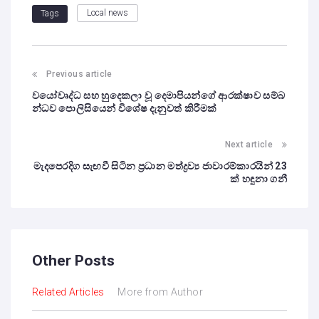
Local news
Tags
Previous article
වයෝවෘද්ධ සහ හුදෙකලා වූ දෙමාපියන්ගේ ආරක්ෂාව සම්බ
න්ධව පොලිසියෙන් විශේෂ දැනුවත් කිරීමක්
Next article
මැදපෙරදිග සැඟවී සිටින ප්‍රධාන මත්ද්‍රව්‍ය ජාවාරම්කාරයින් 23
ක් හඳුනා ගනී
Other Posts
Related Articles
More from Author