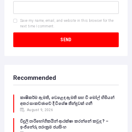
Save my name, email, and website in this browser for the
next time I comment.
Recommended
කෘෂිකර්ම ඇමති, වෙළෙඳ ඇමති සහ වී මෝල් හිමියන්
අතර සාකච්ඡාවේ දී විශේෂ තීන්දුවක් ගනී
August 9, 2026
විදුලි පාරිභෝගිකයින් ආරක්ෂා කරන්නේ කවුද ? –
ඉංජිනේරු පරාක්‍රම ජයසිංහ