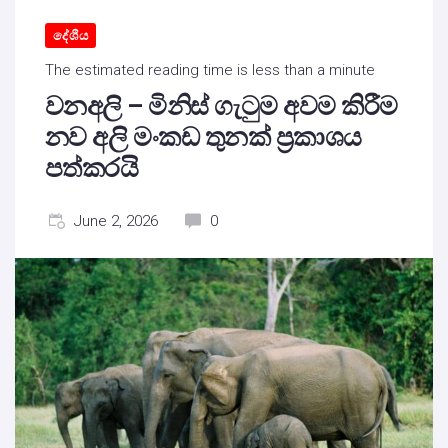
දේශීය
The estimated reading time is less than a minute
වනඅලි – මිනිස් ගැටුම අවම කිරීම
නව අලි මංකඩ තුනක් ප්‍රකාශය
පත්කරයි
June 2, 2026
0