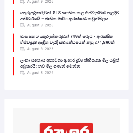
August 9, 2026
යතුරුපැදිකරුවන් SLS සහතික කළ හිස්වැස්මක් පැළඳීම
අනිවාර්යයි – ජාතික මාර්ග ආරක්ෂණ කවුන්සිලය
August 8, 2026
මාස හතට යතුරුපදිකරුවන් 749ක් මරුට:- ආරක්ෂිත
හිස්වැසුම් ආශ්‍රිත වැරදි සම්බන්ධයෙන් නඩු 271,890ක්
August 8, 2026
ලංකා සතොස අත්‍යවශ්‍ය ආහාර ද්‍රව්‍ය කිහිපයක මිල යළිත්
අඩුකරයි: නව මිල ගණන් මෙන්න
August 8, 2026