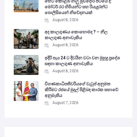
හෙට කොළඹ ගාලු මුවදොර පිටියේ දී:
මෝටර් රථ හිමියන්ට සහ රියැදුරන්ට
පොලිසියෙන් නිවේදනයක්
August 8, 2026
අද කාලගුණය කොහොමද ? – නිල
කාලගුණ අනාවැකිය
August 8, 2026
ඉදිරි පැය 24 ට දිවයින වටා වන මුහුදු ප්‍රදේශ
සඳහා කාලගුණ අනාවැකිය
August 8, 2026
විගණකාධිපතිවරියගේ වැටුප් අනුමත
කිරීමට රජයේ මුදල් පිළිබඳ කාරක සභාවේ
අනුමැතිය
August 7, 2026