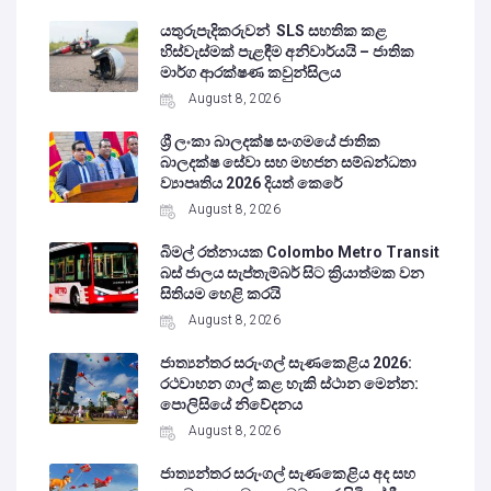
යතුරුපැදිකරුවන් SLS සහතික කළ
හිස්වැස්මක් පැළඳීම අනිවාර්යයි – ජාතික
මාර්ග ආරක්ෂණ කවුන්සිලය
August 8, 2026
ශ්‍රී ලංකා බාලදක්ෂ සංගමයේ ජාතික
බාලදක්ෂ සේවා සහ මහජන සම්බන්ධතා
ව්‍යාපෘතිය 2026 දියත් කෙරේ
August 8, 2026
බිමල් රත්නායක Colombo Metro Transit
බස් ජාලය සැප්තැම්බර් සිට ක්‍රියාත්මක වන
සිතියම හෙළි කරයි
August 8, 2026
ජාත්‍යන්තර සරුංගල් සැණකෙළිය 2026:
රථවාහන ගාල් කළ හැකි ස්ථාන මෙන්න:
පොලිසියේ නිවේදනය
August 8, 2026
ජාත්‍යන්තර සරුංගල් සැණකෙළිය අද සහ