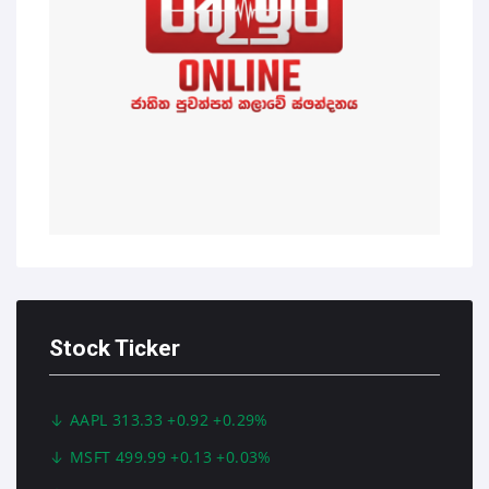
Stock Ticker
AAPL 313.33 +0.92 +0.29%
MSFT 499.99 +0.13 +0.03%