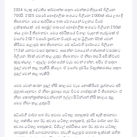
2024 බැංකු පද්ධතිය කර්මාන්ත සඳහා වෙන්කර තිබුණේ බිලියන
700යි. 2025 වසරේ පෞද්ගලික අංශයට බිලියන 2000ක් ණය ලබා දී
තිබෙනවා. මෙය ආර්ථිකය ඉතා වේගයෙන් චලනය වීමේ
ලක්ෂණයක්. මේ අප්‍රේල් මාසයේ පෞද්ගලික අංශයට බිලියන 250ක්
ණය ලබා දී තිබෙනවා. මෙය අර්ථිකයේ විශාල වැදගත් හැරවුමක්.ඒ
වගේම 2027 වසරේ ප්‍රාග්ධන වියදම් ලෙස ට්‍රිලියන 02ක් වෙන්
කිරීමට සැලසුම් කර තිබෙනවා. මේ අධිවේගී මාර්ගයට බිලියන
112ක් යනවා වසර තුනකට. ආසන්න වශයෙන් ගත්තොත් වසරකට
බිලියන 35ක් වෙන් කළ යුතුව තිබෙනවා. ඒ නිසා තමයි අපි කිව්වේ
කුරුණෑගල – දඹුල්ල මාර්ගයේත් වැඩ පටන් ගන්න, අපිට ඒ සඳහා
මුදල් වෙන් කළ හැකියි කියලා. ඒ වගේම දුම්රිය විද්‍යුත්කරණය සඳහා
මුදල් වෙන් කළ හැකියි.
මෙම වෙන් කරන මුදල් නිසි කාලයට වැය නොකිරීමේ ප්‍රශ්නයට අපි
මුහුණ දෙනවා. ඒ නිසා ප්‍රමාදය හැම විටම ගාස්තුවක් වී තිබෙනවා. ඒ
නිසා කොන්ත්‍රාත්කරුවන්ගෙන් ඉල්ලා සිටින්නේ නිසි කාලය තුළ
මෙය නිමා කළ යුතුමයි.
අධිවේගී මාර්ග සහ ඊට අවශ්‍ය යටිතල පහසුකම් අපි ඇති කරනවා.
බල ශක්තිය සහ ඊට අවශ්‍ය යටිතල පහසුකම්, දුම්රිය මාර්ග සහ ඊට
අවශ්‍ය යටිතල පහසුකම්, ඩිජිටල් ආර්ථිකය සහ ඊට අවශ්‍ය යටිතල
පහසුකම් අපි ගොඩනගනවා. එවැනි සැලසුම් සහගත දැක්මක් සහිත