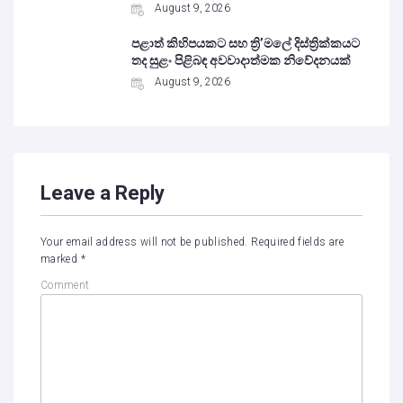
August 9, 2026
පළාත් කිහිපයකට සහ ත්‍රි’මලේ දිස්ත්‍රික්කයට
තද සුළං පිළිබඳ අවවාදාත්මක නිවේදනයක්
August 9, 2026
Leave a Reply
Your email address will not be published.
Required fields are
marked
*
Comment