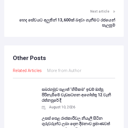
Next article
හෙද සේවයට අලුතින් 13,600ක් බඳවා ගැනීමට රජයෙන්
සැලසුම්
Other Posts
Related Articles
More from Author
සබරගමුව පළාත් ‘හිමිකම’ ඉඩම් ඔප්පු
පිරිනැමීමේ වැඩසටහන අගෝස්තු 12 වැනි
රත්නපුරේ දී
August 10, 2026
උසස් පෙළ රාජකාරීවල නියැලී සිටින
ගුරුවරුන්ට ලබා දෙන දීමනාව ප්‍රමාණවත්