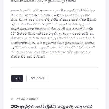
සංවර්ධන මාවතකට අපි දැන් ප්‍රවිෂ්ට වෙලා ඉන්නවා.
ලංකාවේ පළමුවතාවට අනාගතය ගැන හිතන ආණ්ඩුවක් බිහිවෙලා
තිබෙනවා. අද අපි ණය ගන්නේ 2040දී අපිට ගෙවන්න පුළුවන්ද
කියල බලලා. අපේ ණය ගැනීම් ජාතික නිෂ්පාදනයෙන් 4%ක සීමාවේ
රඳවා ගන්න ඕන. ඊට වඩා ආර්ථිකයට මුහුණ දෙන්න බැහැ. අපි
එවැනි ස්ථාවරයක ඉන්නවා. ඒ නිසා අද අපි ණය ගන්නේ 2035දීත්,
2040දීත් එම සීමාව ඉක්මවනවාද කියලා බලලා. එහෙම තමයි ණය
තිරසරභාවය හදන්නේ. එහෙම නැතුව එහෙන් අරන් මෙහෙන් අරන්
රටක් හදන්න බැහැ. ණය කළමනාකරණය ප්‍රශස්ත මට්ටම පවත්වා
ගැනීමට අවශ්‍ය කරන සැලසුම් සමග අපි වැඩ කරමින් සිටිනවා. මේ
ගමන් මාවත අපේ රටේ ඉතාමත් ශක්තිමත් ආර්ථිකයක් කරා වැටී
තිබෙන බව අපට විශ්වාසයි.
Local news
Tags
Previous article
2026 අප්‍රේල් මාසයේ දී ඉදිකිරීම් කටයුතුවල පහළ යෑමක්