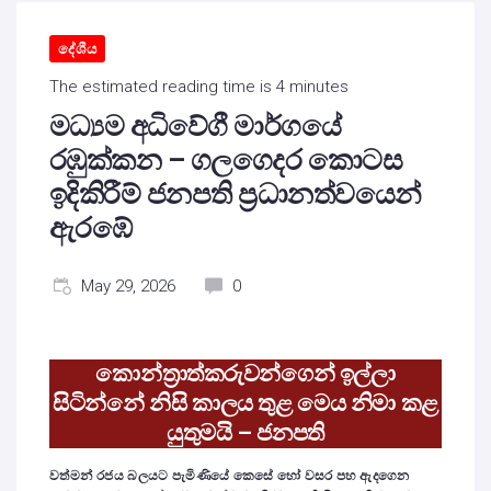
දේශීය
The estimated reading time is 4 minutes
මධ්‍යම අධිවේගී මාර්ගයේ
රඹුක්කන – ගලගෙදර කොටස
ඉදිකිරීම් ජනපති ප්‍රධානත්වයෙන්
ඇරඹේ
May 29, 2026
0
කොන්ත්‍රාත්කරුවන්ගෙන් ඉල්ලා
සිටින්නේ නිසි කාලය තුළ මෙය නිමා කළ
යුතුමයි – ජනපති
වත්මන් රජය බලයට පැමිණියේ කෙසේ හෝ වසර පහ ඇදගෙන