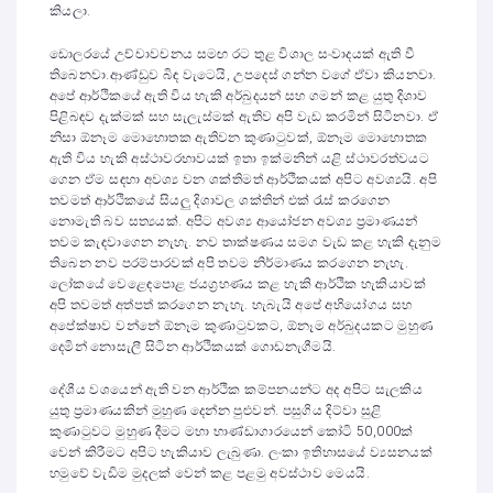
කියලා.
ඩොලරයේ උච්චාවචනය සමඟ රට තුළ විශාල සංවාදයක් ඇති වී
තිබෙනවා.ආණ්ඩුව බිඳ වැටෙයි, උපදෙස් ගන්න වගේ ඒවා කියනවා.
අපේ ආර්ථිකයේ ඇති විය හැකි අර්බුදයන් සහ ගමන් කළ යුතු දිශාව
පිළිබඳව දැක්මක් සහ සැලැස්මක් ඇතිව අපි වැඩ කරමින් සිටිනවා. ඒ
නිසා ඕනෑම මොහොතක ඇතිවන කුණාටුවක්, ඕනෑම මොහොතක
ඇති විය හැකි අස්ථාවරභාවයක් ඉතා ඉක්මනින් යළි ස්ථාවරත්වයට
ගෙන ඒම සඳහා අවශ්‍ය වන ශක්තිමත් ආර්ථිකයක් අපිට අවශ්‍යයි. අපි
තවමත් ආර්ථිකයේ සියලු දිශාවල ශක්තින් එක් රැස් කරගෙන
නොමැති බව සත්‍යයක්. අපිට අවශ්‍ය ආයෝජන අවශ්‍ය ප්‍රමාණයන්
තවම කැඳවාගෙන නැහැ. නව තාක්ෂණය සමග වැඩ කළ හැකි දැනුම
තිබෙන නව පරම්පාරවක් අපි තවම නිර්මාණය කරගෙන නැහැ.
ලෝකයේ වෙළෙඳපොළ ජයග්‍රහණය කළ හැකි ආර්ථික හැකියාවක්
අපි තවමත් අත්පත් කරගෙන නැහැ. හැබැයි අපේ අභියෝගය සහ
අපේක්ෂාව වන්නේ ඕනෑම කුණාටුවකට, ඕනෑම අර්බුදයකට මුහුණ
දෙමින් නොසැලී සිටින ආර්ථිකයක් ගොඩනැගීමයි.
දේශීය වශයෙන් ඇති වන ආර්ථික කම්පනයන්ට අද අපිට සැලකිය
යුතු ප්‍රමාණයකින් මුහුණ දෙන්න පුළුවන්. පසුගිය දිට්වා සුළි
කුණාටුවට මුහුණ දීමට මහා භාණ්ඩාගාරයෙන් කෝටි 50,000ක්
වෙන් කිරීමට අපිට හැකියාව ලැබුණා. ලංකා ඉතිහාසයේ ව්‍යසනයක්
හමුවේ වැඩිම මුදලක් වෙන් කළ පළමු අවස්ථාව මෙයයි.