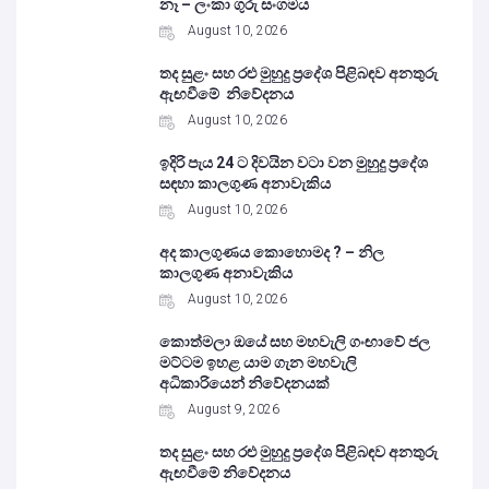
නෑ – ලංකා ගුරු සංගමය
August 10, 2026
තද සුළං සහ රළු මුහුදු ප්‍රදේශ පිළිබඳව අනතුරු
ඇඟවීමේ නිවේදනය
August 10, 2026
ඉදිරි පැය 24 ට දිවයින වටා වන මුහුදු ප්‍රදේශ
සඳහා කාලගුණ අනාවැකිය
August 10, 2026
අද කාලගුණය කොහොමද ? – නිල
කාලගුණ අනාවැකිය
August 10, 2026
කොත්මලා ඔයේ සහ මහවැලි ගංඟාවේ ජල
මට්ටම ඉහළ යාම ගැන මහවැලි
අධිකාරියෙන් නිවේදනයක්
August 9, 2026
තද සුළං සහ රළු මුහුදු ප්‍රදේශ පිළිබඳව අනතුරු
ඇඟවීමේ නිවේදනය