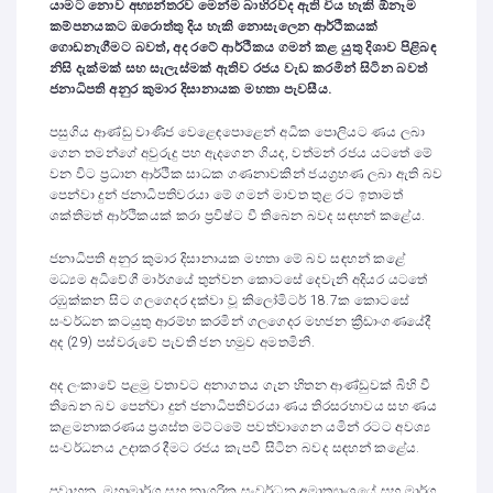
යාමට නොව අභ්‍යන්තරව මෙන්ම බාහිරවද ඇති විය හැකි ඕනෑම
කම්පනයකට ඔරොත්තු දිය හැකි නොසැලෙන ආර්ථිකයක්
ගොඩනැගීමට බවත්, අද රටේ ආර්ථිකය ගමන් කළ යුතු දිශාව පිළිබඳ
නිසි දැක්මක් සහ සැලැස්මක් ඇතිව රජය වැඩ කරමින් සිටින බවත්
ජනාධිපති අනුර කුමාර දිසානායක මහතා පැවසීය.
පසුගිය ආණ්ඩු වාණිජ වෙළෙඳපොළෙන් අධික පොලියට ණය ලබා
ගෙන තමන්ගේ අවුරුදු පහ ඇදගෙන ගියද, වත්මන් රජය යටතේ මේ
වන විට ප්‍රධාන ආර්ථික සාධක ගණනාවකින් ජයග්‍රහණ ලබා ඇති බව
පෙන්වා දුන් ජනාධිපතිවරයා මේ ගමන් මාවත තුළ රට ඉතාමත්
ශක්තිමත් ආර්ථිකයක් කරා ප්‍රවිෂ්ට වී තිබෙන බවද සඳහන් කළේය.
ජනාධිපති අනුර කුමාර දිසානායක මහතා මේ බව සඳහන් කළේ
මධ්‍යම අධිවේගී මාර්ගයේ තුන්වන කොටසේ දෙවැනි අදියර යටතේ
රඹුක්කන සිට ගලගෙදර දක්වා වූ කිලෝමිටර් 18.7ක කොටසේ
සංවර්ධන කටයුතු ආරම්භ කරමින් ගලගෙදර මහජන ක්‍රීඩාංගණයේදී
අද (29) පස්වරුවේ පැවති ජන හමුව අමතමිනි.
අද ලංකාවේ පළමු වතාවට අනාගතය ගැන හිතන ආණ්ඩුවක් බිහි වී
තිබෙන බව පෙන්වා දුන් ජනාධිපතිවරයා ණය තිරසරභාවය සහ ණය
කළමනාකරණය ප්‍රශස්ත මට්ටමේ පවත්වාගෙන යමින් රටට අවශ්‍ය
සංවර්ධනය උදාකර දීමට රජය කැපවී සිටින බවද සඳහන් කළේය.
ප්‍රවාහන, මහාමාර්ග සහ නාගරික සංවර්ධන අමාත්‍යාංශයේ සහ මාර්ග