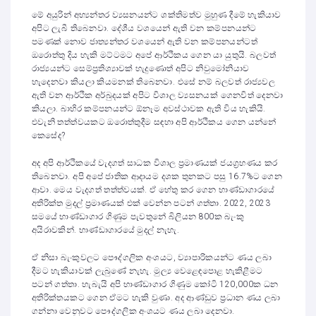
මේ අයුරින් අභ්‍යන්තර ව්‍යසනයන්ට ශක්තිමත්ව මුහුණ දීමේ හැකියාව
අපිට ලැබී තිබෙනවා. දේශීය වශයෙන් ඇති වන කම්පනයන්ට
පමණක් නොව ජාත්‍යන්තර වශයෙන් ඇති වන කම්පනයන්ටත්
ඔරොත්තු දිය හැකි මට්ටමට අපේ ආර්ථිකය ගෙන යා යුතුයි. බලවත්
රාජ්‍යයන්ට සෙම්ප්‍රතිශ්‍යාවක් හැදු‍ණොත් අපිට නිවුමෝනියාව
හැදෙනවා කියලා කියමනක් තිබෙනවා. එසේ නම් බලවත් රාජ්‍යවල
ඇති වන ආර්ථික අර්බුදයක් අපිට විශාල ව්‍යසනයක් ගෙනවිත් දෙනවා
කියලා. බාහිර කම්පනයන්ට ඕනෑම අවස්ථාවක ඇති විය හැකියි.
එවැනි තත්ත්වයකට ඔරොත්තුදීම සඳහා අපි ආර්ථිකය ගෙන යන්නේ
කෙසේද?
අද අපි ආර්ථිකයේ වැදගත් සාධක විශාල ප්‍රමාණයක් ජයග්‍රහණය කර
තිබෙනවා. අපි අපේ ජාතික ආදායම දශක තුනකට පසු 16.7%ට ගෙන
ආවා. මෙය වැදගත් තත්ත්වයක්. ඒ හේතු කර ගෙන භාණ්ඩාගාරයේ
අතිරික්ත මුදල් ප්‍රමාණයක් එක් වෙන්න පටන් ගත්තා. 2022, 2023
සමයේ භාණ්ඩාගාර ගිණුම පැවතුනේ බිලියන 800ක බැංකු
අයිරාවකින්. භාණ්ඩාගාරයේ මුදල් නැහැ.
ඒ නිසා බැංකුවලට පෞද්ගලික අංශයට, ව්‍යාපාරිකයන්ට ණය ලබා
දීමට හැකියාවක් ලැබුණේ නැහැ. මුල්‍ය වෙළෙඳපොළ හැකිළීමට
පටන් ගත්තා. හැබැයි අපි භාණ්ඩාගාර ගිණුම කෝටි 120,000ක ධන
අතිරික්තයකට ගෙන ඒමට හැකි වුණා. අද ආණ්ඩුව ප්‍රධාන ණය ලබා
ගන්නා වෙනුවට පෞද්ගලික අංශයට ණය ලබා දෙනවා.