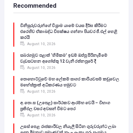
Recommended
විනිසුරුවරුන්ගේ විශ්‍රාම යාමේ වයස දීර්ඝ කිරීමට
එරෙහිව ඒකාබද්ධ විපක්ෂය ගන්නා පියවර ජී.එල් හෙළි
කරයි
August 10, 2026
සබරගමුව පළාත් ‘හිමිකම’ ඉඩම් ඔප්පු පිරිනැමීමේ
වැඩසටහන අගෝස්තු 12 වැනි රත්නපුරේ දී
August 10, 2026
පොහොට්ටුවේ මහ ලේකම් සාගර කාරියවසම් කඩුවෙල
මහේස්ත්‍රාත් අධිකරණය හමුවට
August 10, 2026
අ.පො.ස (උපෙළ) සාර්ථකව ආරම්භ වෙයි – විභාග
ප්‍රතිඵල වසර අවසන් වීමට පෙර
August 10, 2026
උසස් පෙළ රාජකාරීවල නියැලී සිටින ගුරුවරුන්ට ලබා
දෙන දීමනාව ප්‍රමාණවත් නෑ – ලංකා ගුරු සංගමය