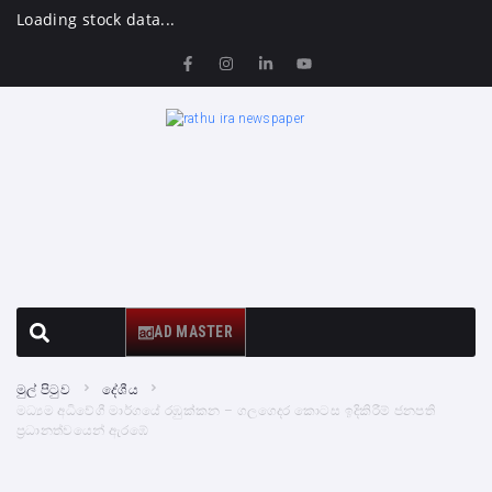
Loading stock data...
AD MASTER
මුල් පිටුව
දේශීය
මධ්‍යම අධිවේගී මාර්ගයේ රඹුක්කන – ගලගෙදර කොටස ඉදිකිරීම් ජනපති
ප්‍රධානත්වයෙන් ඇරඹේ