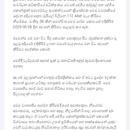
සංවර්ධන අධිකාරියේ අධීක්ෂණය යටතේ දේශීය අරමුදල් සහ දේශීය
කොන්ත්‍රාත් සමාගම්වල දායකත්වයෙන් ක්‍රියාත්මක මෙම ව්‍යාපෘතියේ
දෙවන අදියර සඳහා රුපියල් බිලියන 112.44ක් වැය කිරීමට
නියමිතය. මංතීරු 04 කින් සමන්විත මෙම මාර්ග කොටසේ ඉදිකිරීම්
2029-05-28 දින අවසන් කිරීමට සැලසුම් කර ඇත.
එමෙන්ම මේ වන විට සිදු කෙරෙන පොතුහැර සිට රඹුක්කන දක්වා වූ
පළමු අදියරේ ඉදිකිරීම් ලබන වසරේ මැද භාගය වන විට අවසන්
කිරීමට අපේක්ෂා කෙරේ.
මෙහිදී වැඩිදුරටත් අදහස් දැක් වූ ජනාධිපති අනුර කුමාර දිසානායක
මහතා;
අද මේ මුලපුරන්නේ මහනුවර දිස්ත්‍රික්කය සහ ඒ අවට ප්‍රදේශ ඉලක්ක
කරගත් ප්‍රධාන යටිතල පහසුකම් සංවර්ධන ව්‍යාපෘතියකටයි. මෙම
ව්‍යාපෘතිය අපේ රටේ සමාජ ජීවිතය ඉහළ නැංවීම සඳහා ප්‍රබල
පිටුවහලක් වෙනවා.
මෙම ව්‍යාපෘතිය ආරම්භ කිරීමේදී අපේ අමාත්‍යතුමා, නියෝජ්‍ය
අමාත්‍යවරු, ලේකම්තුමා සහ අදාළ නිලධාරීන් විශාල වෙහෙසක් දරා
කටයුතු කළා. ඒ වගේම අපි දේශීය කොන්ත්‍රාත්කරුවන් කෙරෙහි
විශ්වාසය තබා තිබෙනවා උසස් ප්‍රමිතියෙන් සහ තාක්ෂණයෙන් යුතුව
මෙහි වැඩකටයුතු නියමිත කාල පරිච්ඡේදය තුළ අවසන් කරනු ඇතැයි