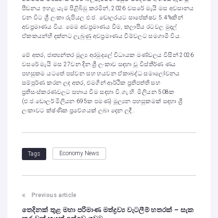
පීඩනය ඉහළ යෑම පිළිබිඹු කරමින්, 2026 වසරේ මැයි මස අවසානය
වන විට ශ්‍රී ලංකා රුපියල එ.ජ. ඩොලරයට සාපේක්ෂව 5.4%කින්
අවප්‍රමාණය විය. මෙම අවප්‍රමාණය වීම, කලාපීය රටවල මුදල්
ඒකකයන්හි දක්නට ලැබුණු අවප්‍රමාණය වීම්වලට සමගාමී විය.
මේ අතර, ජාත්‍යන්තර මූල්‍ය අරමුදලේ විධායක මණ්ඩලය විසින් 2026
වසරේ මැයි මස 27වන දින ශ්‍රී ලංකාව සඳහා වූ විස්තීර්ණ ණය
පහසුකම යටතේ පස්වන සහ හයවන ඒකාබද්ධ සමාලෝචනය
සම්පූර්ණ කරන ලද අතර, එමගින් ආර්ථික ප්‍රතිපත්ති සහ
ප්‍රතිසංස්කරණවලට සහාය වීම සඳහා වි.ගැ.හි. මිලියන 508ක
(එ.ජ.ඩොලර් මිලියන 695ක පමණ) මූල්‍යන පහසුකමක් සඳහා ශ්‍රී
ලංකාවට ක්ෂ්ණික ප්‍රවේශයක් ලබා දෙන ලදී..
Economy News
Tags
Previous article
තෙදිනක් තුළ මහා පරිමාණ මත්ද්‍රව්‍ය වැටලීම් හතරක් – සැක