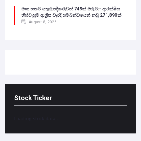
මාස හතට යතුරුපදිකරුවන් 749ක් මරුට:- ආරක්ෂිත
හිස්වැසුම් ආශ්‍රිත වැරදි සම්බන්ධයෙන් නඩු 271,890ක්
August 8, 2026
Stock Ticker
Loading stock data...