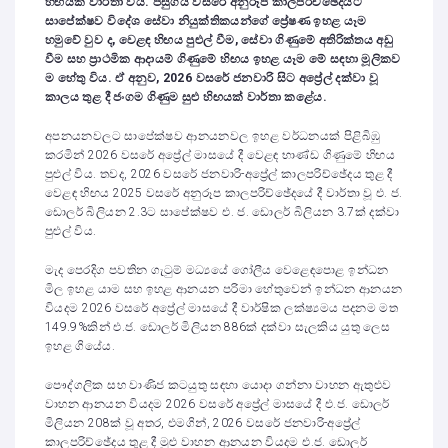
හිඟයක් වාර්තා විය. පසුගිය වසරේ අනුරූප කාලපරිච්ඡේදයට
සාපේක්ෂව විදේශ සේවා නියුක්තිකයන්ගේ ප්‍රේෂණ ඉහළ යෑම
හමුවේ වුව ද, වෙළඳ හිඟය පුළුල් වීම, සේවා ගිණුමේ අතිරික්තය අඩු
වීම සහ ප්‍රාථමික ආදායම් ගිණුමේ හිඟය ඉහළ යෑම මේ සඳහා මූලිකව
ම හේතු විය. ඒ අනුව, 2026 වසරේ ජනවාරි සිට අප්‍රේල් දක්වා වූ
කාලය තුළ දී ජංගම ගිණුම සුළු හිඟයක් වාර්තා කළේය.
අපනයනවලට සාපේක්ෂව ආනයනවල ඉහළ වර්ධනයක් පිළිබිඹු
කරමින් 2026 වසරේ අප්‍රේල් මාසයේ දී වෙළඳ භාණ්ඩ ගිණුමේ හිඟය
පුළුල් විය. තවද, 2026 වසරේ ජනවාරි-අප්‍රේල් කාලපරිච්ඡේදය තුළ දී
වෙළඳ හිඟය 2025 වසරේ අනුරූප කාලපරිච්ඡේදයේ දී වාර්තා වූ එ. ජ.
ඩොලර් බිලියන 2.3ට සාපේක්ෂව එ. ජ. ඩොලර් බිලියන 3.7ක් දක්වා
පුළුල් විය.
මැද පෙරදිග පවතින ගැටුම් මධ්‍යයේ ගෝලීය වෙළෙඳපොළ ඉන්ධන
මිල ඉහළ යාම සහ ඉහළ ආනයන පරිමා හේතුවෙන් ඉන්ධන ආනයන
වියදම 2026 වසරේ අප්‍රේල් මාසයේ දී වාර්ෂික ලක්ෂ්‍යමය පදනම මත
149.9%කින් එ.ජ. ඩොලර් මිලියන 886ක් දක්වා සැලකිය යුතු ලෙස
ඉහළ ගියේය.
පෞද්ගලික සහ වාණිජ කටයුතු සඳහා යොදා ගන්නා වාහන ඇතුළුව
වාහන ආනයන වියදම 2026 වසරේ අප්‍රේල් මාසයේ දී එ.ජ. ඩොලර්
මිලියන 208ක් වූ අතර, එමගින්, 2026 වසරේ ජනවාරි-අප්‍රේල්
කාලපරිච්ඡේදය තුළ දී මුළු වාහන ආනයන වියදම එ.ජ. ඩොලර්