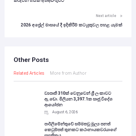
කරුවන් හයක් අත්අඩංගුවට
Next article
2026 අප්‍රේල් මාසයේ දී ඉදිකිරීම් කටයුතුවල පහළ යෑමක්
Other Posts
Related Articles
More from Author
ව්‍යපෘති 310ක් වෙනුවෙන් ශ්‍රී ලංකාවට
ඇ.ඩො. මිලියන 3,397.1ක සෘජු විදේශ
ආයෝජන
August 6, 2026
පාර්ලිමේන්තුවේ සම්මතවූ මූල්‍ය පනත්
කෙටුම්පත් තුනකට කථානායකවරයාගේ
සහතිකය