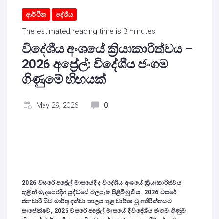
ආර්ථික
දේශීය
The estimated reading time is 3 minutes
විදේශීය අංශයේ ක්‍රියාකාරිත්වය –
2026 අප්‍රේල්: විදේශීය ජංගම
ගිණුමේ හිඟයක්
May 29, 2026
0
2026 වසරේ අප්‍රේල් මාසයේදී ද විදේශීය අංශයේ ක්‍රියාකාරිත්වය
තුළින් මැදපෙරදිග යුද්ධයේ බලපෑම පිළිබිඹු විය. 2026 වසරේ
ජනවාරි සිට මාර්තු දක්වා කාලය තුළ වාර්තා වූ අතිරික්තයට
සාපේක්ෂව, 2026 වසරේ අප්‍රේල් මාසයේ දී විදේශීය ජංගම ගිණුම