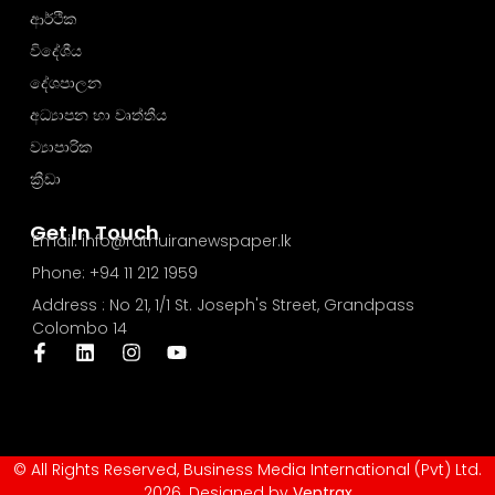
ආර්ථික
විදේශීය
දේශපාලන
අධ්‍යාපන හා වෘත්තීය
ව්‍යාපාරික
ක්‍රීඩා
Get In Touch
Email: info@rathuiranewspaper.lk
Phone: +94 11 212 1959
Address : No 21, 1/1 St. Joseph's Street, Grandpass
Colombo 14
© All Rights Reserved, Business Media International (Pvt) Ltd.
2026. Designed by
Ventrax