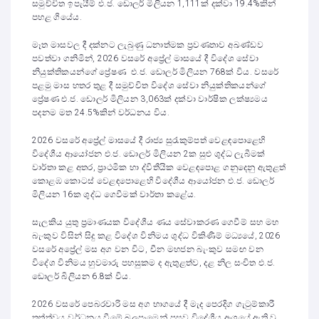
සමුච්චිත ඉපැයීම් එ.ජ. ඩොලර් මිලියන 1,111ක් දක්වා 19.4%කින්
පහළ ගියේය.
මෑත මාසවල දී දක්නට ලැබුණු ධනාත්මක ප්‍රවණතාව අඛණ්ඩව
පවත්වා ගනිමින්, 2026 වසරේ අප්‍රේල් මාසයේ දී විදේශ සේවා
නියුක්තිකයන්ගේ ප්‍රේෂණ එ.ජ. ඩොලර් මිලියන 768ක් විය. වසරේ
පළමු මාස හතර තුළ දී සමුච්චිත විදේශ සේවා නියුක්තිකයන්ගේ
ප්‍රේෂණ එ.ජ. ඩොලර් මිලියන 3,063ක් දක්වා වාර්ෂික ලක්ෂ්‍යමය
පදනම මත 24.5%කින් වර්ධනය විය.
2026 වසරේ අප්‍රේල් මාසයේ දී රාජ්‍ය සුරැකුම්පත් වෙළඳපොළෙහි
විදේශීය ආයෝජන එ.ජ. ඩොලර් මිලියන 2ක සුළු ශුද්ධ ලැබීමක්
වාර්තා කළ අතර, ප්‍රාථමික හා ද්විතීයික වෙළඳපොළ ගනුදෙනු ඇතුළත්
කොළඹ කොටස් වෙළඳපොළෙහි විදේශීය ආයෝජන එ.ජ. ඩොලර්
මිලියන 16ක ශුද්ධ ගෙවීමක් වාර්තා කළේය.
සැලකිය යුතු ප්‍රමාණයක විදේශීය ණය සේවාකරණ ගෙවීම් සහ මහ
බැංකුව විසින් සිදු කළ විදේශ විනිමය ශුද්ධ විකිණීම් මධ්‍යයේ, 2026
වසරේ අප්‍රේල් මස අග වන විට, චීන මහජන බැංකුව සමඟ වන
විදේශ විනිමය හුවමාරු පහසුකම ද ඇතුළත්ව, දළ නිල සංචිත එ.ජ.
ඩොලර් බිලියන 6.8ක් විය.
2026 වසරේ පෙබරවාරි මස අග භාගයේ දී මැද පෙරදිග ගැටුම්කාරී
තත්ත්වය වර්ධනය වීමේ බලපෑමෙන් පසුව විදේශීය අංශයේ ඇති වූ