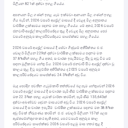
මිලියන 821ක් දක්වා ඉහළ ගියේය.
අපනයන මිල ගණන් ඉහළ යෑම ඉක්මවා ආනයන මිල ගණන් ඉහළ
ගිය බැවින්, 2026 වසරේ අප්‍රේල් මාසයේ දී වෙළඳ මිල අනුපාතය
වාර්ෂික ලක්ෂ්‍යමය පදනම මත පහළ ගියේය. මේ අතර, 2026 වසරේ
ජනවාරි-අප්‍රේල් කාලපරිච්ඡේදය තුළ දී වෙළඳ මිල අනුපාතය පෙර
වසරේ අනුරූප කාලපරිච්ඡේදයට සාපේක්ෂව පහළ ගියේය.
2026 වසරේ අප්‍රේල් මාසයේ දී සේවා ගිණුමේ අතිරික්තය එ.ජ.
ඩොලර් මිලියන 229ක් දක්වා වාර්ෂික ලක්ෂ්‍යමය පදනම මත
37.8%කින් පහළ ගිය අතර, සංචාරක ඉපැයීම්වල සිදු වූ අඩු වීම මේ
සඳහා මූලිකවම හේතු විය. 2026 වසරේ ජනවාරි සිට අප්‍රේල් දක්වා වූ
කාලය තුළ දී වූ සමුච්ඡිත අතිරික්තය ද 2025 වසරේ අනුරූප
කාලපරිච්ඡේදයට සාපේක්ෂව 24.3%කින් අඩු විය.
මැද පෙරදිග පවතින ගැටුම්කාරී තත්ත්වයේ බලපෑම හේතුවෙන් 2026
වසරේ අප්‍රේල් මාසයේ දී සංචාරක පැමිණීම් වාර්ෂික ලක්ෂ්‍යමය පදනම
මත 22.3%ක පහළ යෑමක් වාර්තා කරමින්, පැමිණීම් 135,643ක්
දක්වා අඛණ්ඩව දෙවන මාසයටත් අඩු විය. 2026 වසරේ අප්‍රේල්
මාසයේ දී සංචාරක ඉපැයීම් වාර්ෂික ලක්ෂ්‍යමය පදනම මත 38.8%ක
අඩු වීමක් නිරූපණය කරමින් එ.ජ. ඩොලර් මිලියන 157ක් ලෙස
ඇස්තමේන්තුගත කර ඇති අතර, පෙර වසරේ අනුරූප කාල
පරිච්ඡේදයට සාපේක්ෂව 2026 වසරේ පළමු මාස හතර තුළ දී