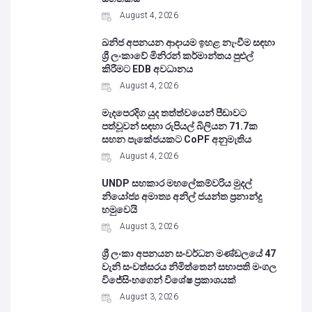
August 4, 2026
ඛනිජ අපනයන ආදායම ඉහළ නැංවීම සඳහා
ශ්‍රී ලංකාවේ මිනිරන් කර්මාන්තය පුළුල්
කිරීමට EDB අවධානය
August 4, 2026
මැදපෙරදිග යුද තත්ත්වයෙන් පීඩාවට
පත්වූවන් සඳහා රුපියල් බිලියන 71.7ක
සහන පැකේජයකට CoPF අනුමැතිය
August 4, 2026
UNDP සහකාර මහලේකම්වරිය මුදල්
නියෝජ්‍ය අමාත්‍ය අනිල් ජයන්ත ප්‍රනාන්දු
හමුවෙයි
August 3, 2026
ශ්‍රී ලංකා අපනයන සංවර්ධන මණ්ඩලයේ 47
වැනි සංවත්සරය නිමිත්තෙන් සභාපති මංගල
විජේසිංහගෙන් විශේෂ ප්‍රකාශයක්
August 3, 2026