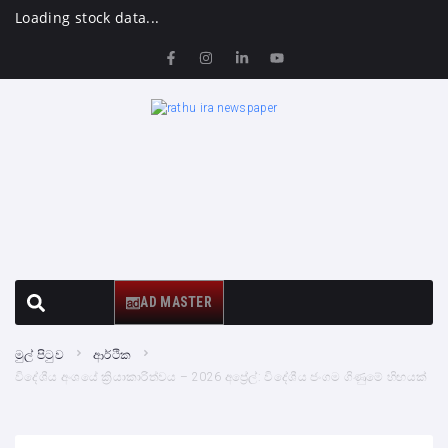
Loading stock data...
AD MASTER
මුල් පිටුව
ආර්ථික
විදේශීය අංශයේ ක්‍රියාකාරිත්වය – 2026 අප්‍රේල්: විදේශීය ජංගම ගිණුමේ හිඟයක්