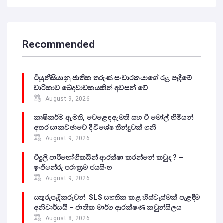
Recommended
ටියුනීසියානු ජාතික තරුණ සංචාරකයාගේ රළ පැදීමේ
චාරිකාව ඛේදවාචකයකින් අවසන් වේ‍
August 9, 2026
කෘෂිකර්ම ඇමති, වෙළෙඳ ඇමති සහ වී මෝල් හිමියන්
අතර සාකච්ඡාවේ දී විශේෂ තීන්දුවක් ගනී
August 9, 2026
විදුලි පාරිභෝගිකයින් ආරක්ෂා කරන්නේ කවුද ? –
ඉංජිනේරු පරාක්‍රම ජයසිංහ
August 9, 2026
යතුරුපැදිකරුවන් SLS සහතික කළ හිස්වැස්මක් පැළඳීම
අනිවාර්යයි – ජාතික මාර්ග ආරක්ෂණ කවුන්සිලය
August 8, 2026