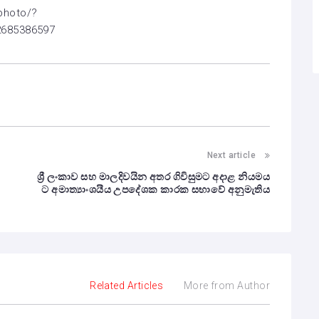
/photo/?
2685386597
Next article
හ
ශ්‍රී ලංකාව සහ මාලදිවයින අතර ගිවිසුමට අදාළ නියමය
ට අමාත්‍යාංශයීය උපදේශක කාරක සභාවේ අනුමැතිය
Related Articles
More from Author