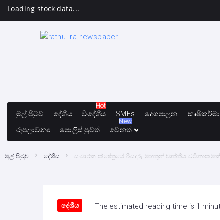
Loading stock data...
Hot
මුල් පිටුව
දේශීය
විදේශීය
SMEs
දේශපාලන
කෘෂිකර්ම
New
රුපලාවන්‍ය
පොලිස් පුවත්
වෙනත්
මුල් පිටුව
දේශීය
සංචාරක ක්ෂේත්‍රයේ රියදුරු මහතුන් වෘත්තීය වටිනාකමක්
දේශීය
The estimated reading time is 1 minu