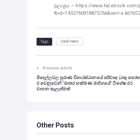
මූලාශ්‍රය – https://www.facebook.com
fbid=1432760918875766&set=a.66765
Local news
Tags
Previous article
මිදෙල්ලවල පුරාණ විහාරස්ථානයේ සර්වඥ ධාතු පෙර
ර වෙනුවෙන් ‘මාතර හක්මණ මාර්ගයේ’ විශේෂ රථ
වාහන සැලැස්මක්
Other Posts