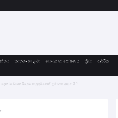
ාන්තය
කාන්තා හා ළමා
සෞඛ්‍ය හා පෝෂණය
ක්‍රීඩා
ආර්ථික
 දෙන ‘සංචාරක රියදුරු හැඳුනුම්පතක්’ ලබාගත යුතු ඇයි ?
te