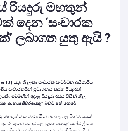
ේ රියදුරු මහතුන්
මක් දෙන ‘සංචාරක
තක්’ ලබාගත යුතු ඇයි ?
er ID) යනු ශ්‍රී ලංකා සංචාරක සංවර්ධන අධිකාරිය
ීය සංචාරකයින් ප්‍රවාහනය කරන රියදුරන්
යකි. මෙමඟින් අදාළ රියදුරා රජය විසින් නිල
චාරක තානාපතිවරයෙකු” බවට පත් කෙරේ.
ුරු මහතුන්ට සංචාරකයින් අතර ඉහළ විශ්වාසයක්
අතර, ගුවන් තොටුපළ, ප්‍රමුඛ පෙළේ හෝටල් සහ
ගැනීමක් මෙන්ම ප්‍රමුඛතාවයක්ද හිමි වේ. මීට