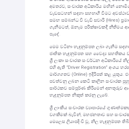
අමතරව, සංචාරක අධිකාරිය මඟින් නොමිලේ
වැඩසටහන් සඳහා සහභාගී වීමට අවස්ථාව ල
සමඟ සම්බන්ධ වී වැඩි සවාරි (Hires) ප්
ගැනීමටත්, ඕනෑම පරීක්ෂාවකදී නීතිමය
පෑදේ.
මෙම වටිනා හැඳුනුම්පත ලබා ගැනීම සඳහා ව
ජාතික හැඳුනුම්පත සහ වෛද්‍ය සහතිකය වැන
ශ්‍රී ලංකා සංචාරක සංවර්ධන අධිකාරියේ 
එහි ඇති “Driver Registration” අංශය හ
මාර්ගගතව (Online) ඉදිරිපත් කළ යුතුය.
පවත්වනු ලබන කෙටි කාලීන සංචාරක පුහුණු
සාර්ථකව සම්පූර්ණ කිරීමෙන් අනතුරුව ආ
හැඳුනුම්පත නිකුත් කරනු ලැබේ.
ශ්‍රී ලාංකීය සංචාරක ව්‍යාපාරයේ ගුණාත
වගකීමක් බැවින්, මහජනතාව සහ සංචාරක
මෙලෙස ලියාපදිංචි වූ, නිල හැඳුනුම්පත ත