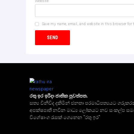
Website
Save my name, email, and website in this browser for 
රතු ඉර ඉරිදා ජාතික පුවත්පත.
සත්‍ය විනිවිද දකිමින් ජනතා පරමාධිපත්‍යයට ගරුකර
අපක්ෂපාතී නවීන මාධ්‍ය ලෝකයට නව සංකල්ප ස
විශේෂාංග රැසක් ගෙනෙන "රතු ඉර"