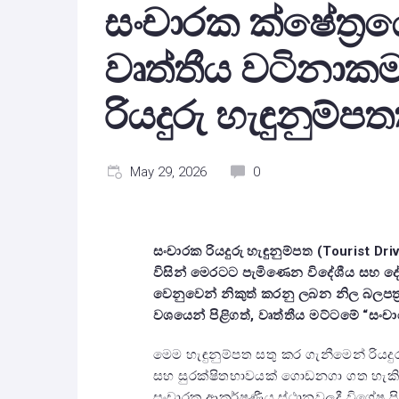
සංචාරක ක්ෂේත්‍රය
වෘත්තීය වටිනාක
රියදුරු හැඳුනුම්ප
May 29, 2026
0
සංචාරක රියදුරු හැඳුනුම්පත (Tourist Driv
විසින් මෙරටට පැමිණෙන විදේශීය සහ දේශ
වෙනුවෙන් නිකුත් කරනු ලබන නිල බලපත්‍ර
වශයෙන් පිළිගත්, වෘත්තීය මට්ටමේ “සං
මෙම හැඳුනුම්පත සතු කර ගැනීමෙන් රියද
සහ සුරක්ෂිතභාවයක් ගොඩනගා ගත හැකි 
සංචාරක ආකර්ෂණීය ස්ථානවලදී විශේෂ පිළි