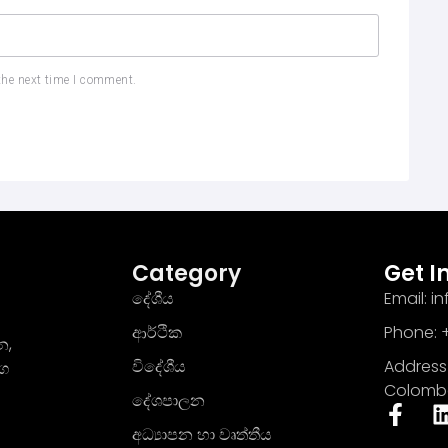
the next time I comment.
Category
Get I
දේශීය
Email: 
ආර්ථික
Phone: +
න,
විදේශීය
Address 
මග
Colomb
දේශපාලන
අධ්‍යාපන හා වෘත්තීය