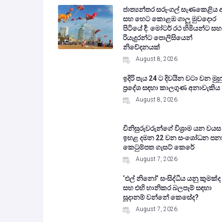
ජාත්‍යන්තර සරුංගල් සැණකෙළිය 
සහ හෙට කොළඹ ගාලු මුවදොර
පිටියේ දී: මෝටර් රථ හිමියන්ට සහ
රියැදුරන්ට පොලිසියෙන්
නිවේදනයක්
August 8, 2026
ඉදිරි පැය 24 ට දිවයින වටා වන මුහු
ප්‍රදේශ සඳහා කාලගුණ අනාවැකිය
August 8, 2026
විනිසුරුවරුන්ගේ විශ්‍රාම යන වයස
ඉහළ දමන 22 වන සංශෝධන පන
කෙටුම්පත ගැසට් කෙරේ
August 7, 2026
‘එල් නිනෝ’ සංසිද්ධිය යනු කුමක්ද
සහ එහි හානිකර බලපෑම් සඳහා
සූදානම් වන්නේ කෙසේද?
August 7, 2026