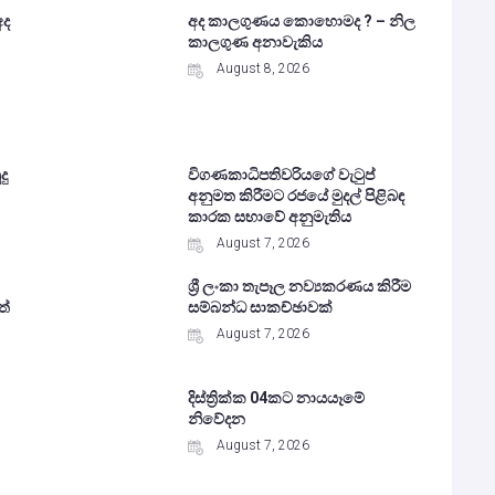
අද
අද කාලගුණය කොහොමද ? – නිල
කාලගුණ අනාවැකිය
August 8, 2026
දු
විගණකාධිපතිවරියගේ වැටුප්
අනුමත කිරීමට රජයේ මුදල් පිළිබඳ
කාරක සභාවේ අනුමැතිය
August 7, 2026
ශ්‍රී ලංකා තැපෑල නව්‍යකරණය කිරීම
ත්
සම්බන්ධ සාකච්ඡාවක්
August 7, 2026
දිස්ත්‍රික්ක 04කට නායයෑමේ
නිවේදන
August 7, 2026