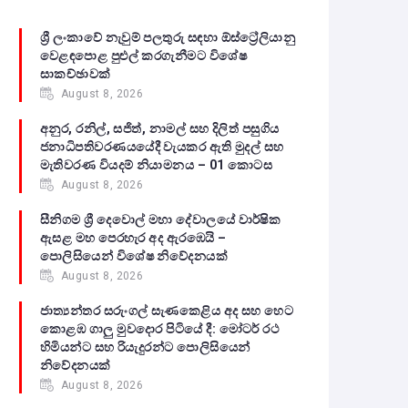
ශ්‍රී ලංකාවේ නැවුම් පලතුරු සඳහා ඕස්ට්‍රේලියානු
වෙළඳපොළ පුළුල් කරගැනීමට විශේෂ
සාකච්ඡාවක්
August 8, 2026
අනුර, රනිල්, සජිත්, නාමල් සහ දිලිත් පසුගිය
ජනාධිපතිවරණයයේදී වැයකර ඇති මුදල් සහ
මැතිවරණ වියදම් නියාමනය – 01 කොටස
August 8, 2026
සීනිගම ශ්‍රී දෙවොල් මහා දේවාලයේ වාර්ෂික
ඇසළ මහ පෙරහැර අද ඇරඹෙයි –
පොලිසියෙන් විශේෂ නිවේදනයක්
August 8, 2026
ජාත්‍යන්තර සරුංගල් සැණකෙළිය අද සහ හෙට
කොළඹ ගාලු මුවදොර පිටියේ දී: මෝටර් රථ
හිමියන්ට සහ රියැදුරන්ට පොලිසියෙන්
නිවේදනයක්
August 8, 2026