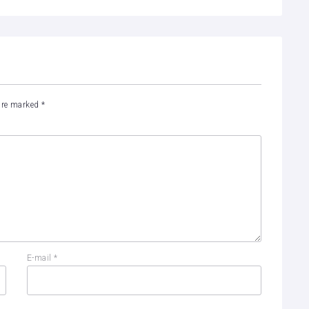
 are marked
*
E-mail
*