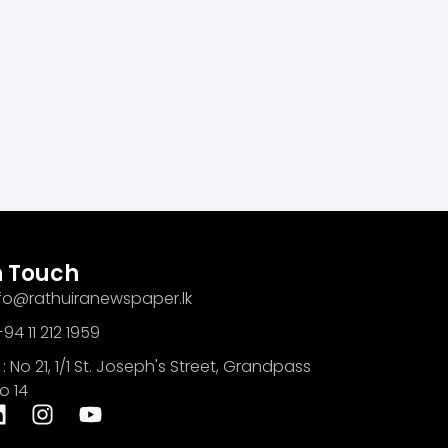
n Touch
info@rathuiranewspaper.lk
94 11 212 1959
: No 21, 1/1 St. Joseph's Street, Grandpass
o 14