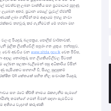
 පවත්වනු ලබන වෘත්තීය සහ ප්‍රථමාධාර පුහුණු
ැබෙන අතර, ප්‍රධාන පෙළේ ට්‍රැවල් ඒජන්සි
‍රමාණයක් ලබා ගනිමින් තම ආදායම ඉහළ නංවා
 ආරක්ෂාව තහවුරු කර ගැනීමටත් මේ හරහා මඟ
ලංගු රියදුරු බලපත්‍රය, පොලිස් වාර්තාවක්,
ි මූලික ලියකියවිලි සපුරා ගත යුතුය. ඉන්පසුව,
නිල වෙබ් අඩවිය වන
www.sltda.gov.lk
වෙත පිවිස,
රහා අදාළ තොරතුරු සහ ලියකියවිලිවල පිටපත්
 එම ලේඛන සලකා බැලීමෙන් පසු අධිකාරිය විසින්
 සැසියකට සහභාගී වී, සියලු සුදුසුකම්
රක්ෂිත QR කේතයක් සහිත නිල සංචාරක රියදුරු
්මකභාවය සහ රටේ කීර්ති නාමය රැකගැනීම සැමගේ
යින්ද තමන්ගේ ගමන් බිමන් සඳහා සැමවිටම
ිබීම අතිශය වැදගත් කරුණකි.