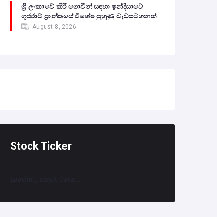
ශ්‍රී ලංකාවේ කිරි ගොවීන් සඳහා ඉන්දියාවේ
ගුජරාට් ප්‍රාන්තයේ විශේෂ පුහුණු වැඩසටහනක්
August 8, 2026
Stock Ticker
Loading stock data...