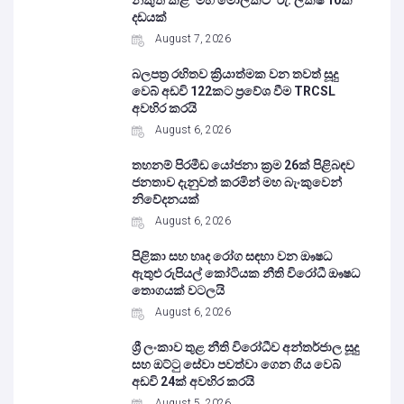
නිකුත් කළ ‘මහ මෝලකට’ රු. ලක්ෂ 10ක
දඩයක්
August 7, 2026
බලපත්‍ර රහිතව ක්‍රියාත්මක වන තවත් සූදු
වෙබ් අඩවි 122කට ප්‍රවේශ වීම TRCSL
අවහිර කරයි
August 6, 2026
තහනම් පිරමීඩ යෝජනා ක්‍රම 26ක් පිළිබඳව
ජනතාව දැනුවත් කරමින් මහ බැංකුවෙන්
නිවේදනයක්
August 6, 2026
පිළිකා සහ හෘද රෝග සඳහා වන ඖෂධ
ඇතුළු රුපියල් කෝටියක නීති විරෝධී ඖෂධ
තොගයක් වටලයි
August 6, 2026
ශ්‍රී ලංකාව තුළ නීති විරෝධීව අන්තර්ජාල සූදු
සහ ඔට්ටු සේවා පවත්වා ගෙන ගිය වෙබ්
අඩවි 24ක් අවහිර කරයි
August 5, 2026