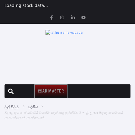
Loading stock data...
AD MASTER
මුල් පිටුව
දේශීය
බැංකු අංශය ස්ථාවරයි වගේම තැන්පතු සුරක්ෂිතයි – ශ්‍රී ලංකා බැංකු සංගමයේ
සභාපතිගෙන් සහතිකයක්