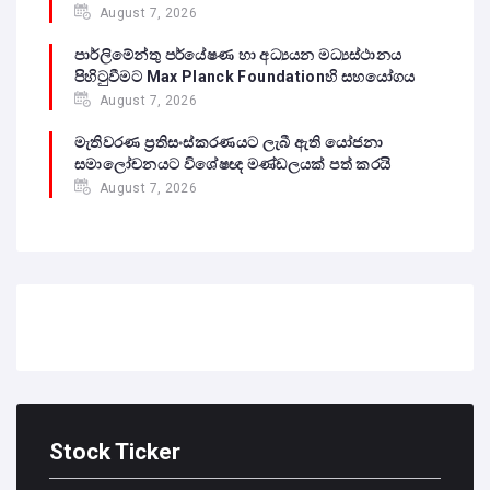
August 7, 2026
පාර්ලිමේන්තු පර්යේෂණ හා අධ්‍යයන මධ්‍යස්ථානය
පිහිටුවීමට Max Planck Foundationහි සහයෝගය
August 7, 2026
මැතිවරණ ප්‍රතිසංස්කරණයට ලැබී ඇති යෝජනා
සමාලෝචනයට විශේෂඥ මණ්ඩලයක් පත් කරයි
August 7, 2026
Stock Ticker