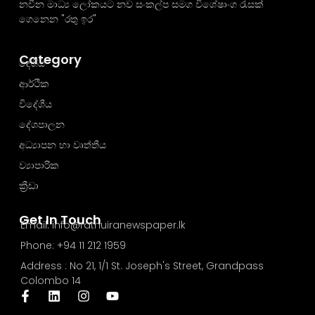
නවීන මාධ්‍ය ලෝකයට නව සංකල්ප සමග විශේෂාංග රැසක්
ගෙනෙන "රතු ඉර"
Category
දේශීය
ආර්ථික
විදේශීය
දේශපාලන
අධ්‍යාපන හා වෘත්තීය
ව්‍යාපාරික
ක්‍රීඩා
Get In Touch
Email: info@rathuiranewspaper.lk
Phone: +94 11 212 1959
Address : No 21, 1/1 St. Joseph's Street, Grandpass
Colombo 14