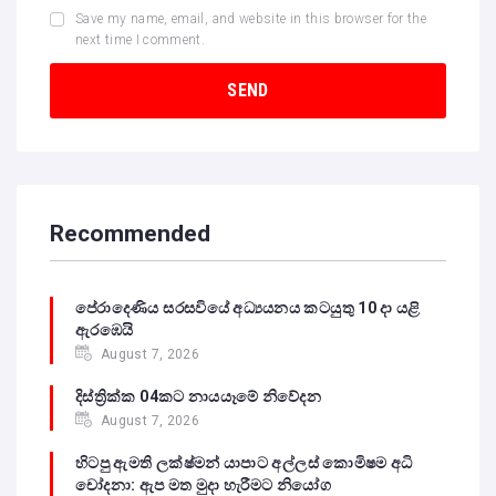
Save my name, email, and website in this browser for the
next time I comment.
Recommended
පේරාදෙණිය සරසවියේ අධ්‍යයනය කටයුතු 10 දා යළි
ඇරඹෙයි
August 7, 2026
දිස්ත්‍රික්ක 04කට නායයෑමේ නිවේදන
August 7, 2026
හිටපු ඇමති ලක්ෂ්මන් යාපාට අල්ලස් කොමිෂම අධි
චෝදනා: ඇප මත මුදා හැරීමට නියෝග