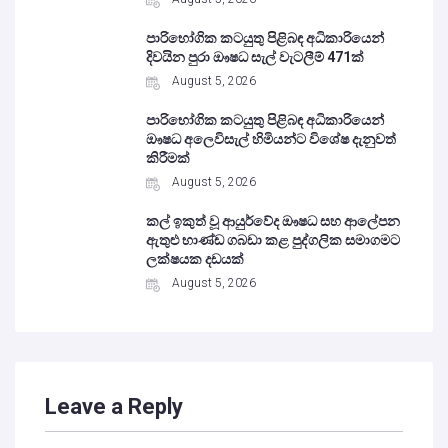
පාරිභෝගික කටයුතු පිළිබඳ අධිකාරියෙන්
දිවයින පුරා ඖෂධ සැල් වැටලීම් 471ක්
August 5, 2026
පාරිභෝගික කටයුතු පිළිබඳ අධිකාරියෙන්
ඖෂධ අලෙවිසැල් හිමියන්ට විශේෂ දැනුවත්
කිරීමක්
August 5, 2026
කල් ඉකුත් වූ ආයුර්වේද ඖෂධ සහ ආලේපන
ඇතුළු භාණ්ඩ ගබඩා කළ පුද්ගලික සමාගමට
ලක්ෂයක දඩයක්
August 5, 2026
Leave a Reply