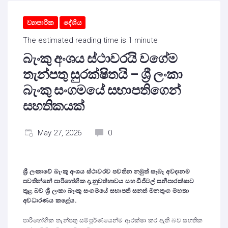
ව්‍යාපාරික
දේශීය
The estimated reading time is 1 minute
බැංකු අංශය ස්ථාවරයි වගේම
තැන්පතු සුරක්ෂිතයි – ශ්‍රී ලංකා
බැංකු සංගමයේ සභාපතිගෙන්
සහතිකයක්
May 27, 2026
0
ශ්‍රී ලංකාවේ බැංකු අංශය ස්ථාවරව පවතින නමුත්
සැබෑ අවදානම
පවතින්නේ පාරිභෝගික දැනුවත්භාවය සහ ඩිජිටල් සනීපාරක්ෂාව
තුළ බව ශ්‍රී ලංකා බැංකු සංගමයේ සභාපති සනත් මනතුංග මහතා
අවධාරණය කළේය.
පාරිභෝගික තැන්පතු සම්පූර්ණයෙන්ම ආරක්ෂා කර ඇති බව සහතික