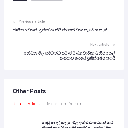
Previous article
ජාතික වෙසක් උත්සවය නිමිත්තෙන් වසා තැබෙන තැන්
Next article
ඉන්ධන මිල සම්බන්ධ සමාජ මාධ්‍ය වාර්තා ඛනිජ තෙල්
සංස්ථාව තරයේ ප්‍රතික්ෂේප කරයි
Other Posts
Related Articles
More from Author
නාඩු සහල් පාලන මිල ඉක්මවා සටහන් කර