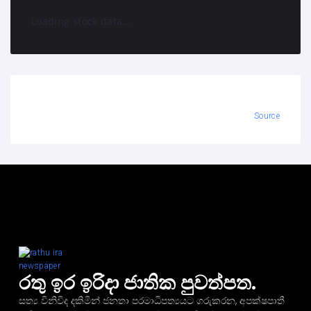
Loading stock data...
Source
රතු ඉර ඉරිදා ජාතික පුවත්පත.
සත්‍ය විනිවිද දකිමින් ජනතා පරමාධිපත්‍යයට ගරුකරන, අපක්ෂපාතී