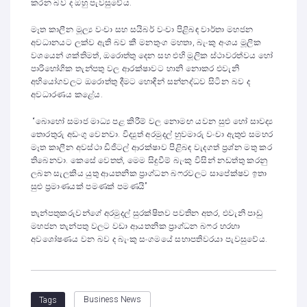
කරන බව ද ඔහු පැවසුවේය.
මෑත කාලීන මූල්‍ය වංචා සහ සයිබර් වංචා පිළිබඳ වාර්තා මහජන
අවධානයට ලක්ව ඇති බව කී මනතුංග මහතා, බැංකු අංශය මූලික
වශයෙන් ශක්තිමත්, ඔරොත්තු දෙන සහ එහි මූලික ස්ථාවරත්වය හෝ
පාරිභෝගික තැන්පතු වල ආරක්ෂාවට හානි නොකර එවැනි
අභියෝගවලට ඔරොත්තු දීමට හොඳින් සන්නද්ධව සිටින බව ද
අවධාරණය කළේය.
“බොහෝ සමාජ මාධ්‍ය පළ කිරීම් වල නොමඟ යවන සුළු හෝ සාවද්‍ය
තොරතුරු අඩංගු වෙනවා. විද්‍යුත් අරමුදල් හුවමාරු වංචා ඇතුළු සමහර
මෑත කාලීන අවස්ථා ඩිජිටල් ආරක්ෂාව පිළිබඳ වැදගත් ප්‍රශ්න මතු කර
තිබෙනවා. කෙසේ වෙතත්, මෙම සිදුවීම් බැංකු විසින් නඩත්තු කරනු
ලබන සැලකිය යුතු ආයතනික ප්‍රාග්ධන බෆරවලට සාපේක්ෂව ඉතා
සුළු ප්‍රමාණයක් පමණක් පමණයි”
තැන්පතුකරුවන්ගේ අරමුදල් සුරක්ෂිතව පවතින අතර, එවැනි පාඩු
මහජන තැන්පතු වලට වඩා ආයතනික ප්‍රාග්ධන බෆර හරහා
අවශෝෂණය වන බව ද බැංකු සංගමයේ සභාපතිවරයා පැවසුවේය.
Business News
Tags