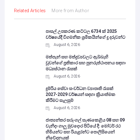
Related Articles
More from Author
පාසල් උපකරණ කට්ටල 6734 ක් 2025
වර්ෂයේදී විගමනික ශ්‍රමිකයින්ගේ දූ දරුවන්ට
August 6, 2026
මත්පැන් සහ මත්ද්‍රව්‍යවලට ඇබ්බැහි
වූවන්ගේ ප්‍රතිකාර සහ පුනරුත්ථාපනය සඳහා
මධ්‍යස්ථාන රැසක්
August 6, 2026
දුම්රිය සේවා සංවර්ධන ව්‍යාපෘති රැසක්
2027-2029 වර්ෂයන් සඳහා ක්‍රියාත්මක
කිරීමට සැලසුම්
August 6, 2026
ජාත්‍යන්තර සරුංගල් සැණකෙළිය 08 සහ 09
වැනිදා ගාලු මුවදොර පිටියේ දී: මෝටර් රථ
හිමියන්ට සහ රියැදුරන්ට පොලිසියෙන්
නිවේදනයක්