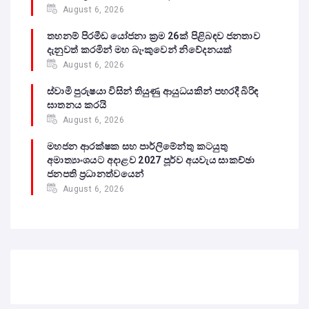
August 6, 2026
තහනම් පිරමීඩ යෝජනා ක්‍රම 26ක් පිළිබඳව ජනතාව
දැනුවත් කරමින් මහ බැංකුවෙන් නිවේදනයක්
August 6, 2026
ස්වාමි පුරුෂයා විසින් තියුණු ආයුධයකින් පහරදී බිරිඳ
ඝාතනය කරයි
August 6, 2026
මහජන ආරක්ෂක සහ පාර්ලිමේන්තු කටයුතු
අමාත්‍යාංශයට අදාළව 2027 පූර්ව අයවැය සාකච්ඡා
ජනපති ප්‍රධානත්වයෙන්
August 6, 2026