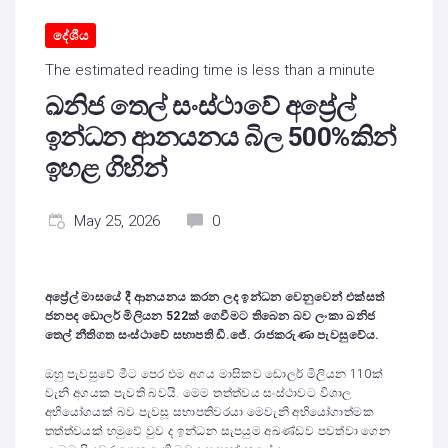
දේශීය
The estimated reading time is less than a minute
ඛනිජ තෙල් සංස්ථාවේ අප්‍රේල්
ඉන්ධන ආනයනය බිල 500%කින්
ඉහළ ගිහින්
May 25, 2026
0
අප්‍රේල් මාසයේ දී ආනයනය කරන ලද ඉන්ධන වෙනුවෙන් එක්සත්
ජනපද ඩොලර් මිලියන 522ක් ගෙවීමට තිබෙන බව ලංකා ඛනිජ
තෙල් නීතිගත සංස්ථාවේ සභාපති ඩී.ජේ. රාජකරුණා පැවසුවේය.
ඔහු පැවසුවේ මීට පෙර එම අගය මාසිකව ඩොලර් මිලියන 110ක්
වැනි අගයක පැවති බවයි. මෙම තත්ත්වය සංස්ථාවට විශාල
අභියෝගයක් බව පැවසූ සභාපතිවරයා මෙවැනි අභියෝගාත්මක
තත්ත්වයක් හමුවේ වුව ද ඉන්ධන සැපයුම අඛණ්ඩව පවත්වා ගෙන