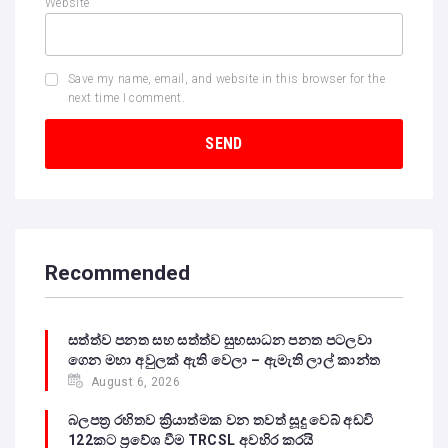
Website
Save my name, email, and website in this browser for the
next time I comment.
Recommended
සත්ත්ව පනත සහ සත්ත්ව සුභසාධන පනත පටලවා
ගෙන මහා අවුලක් ඇති වෙලා – ඇමැති ලාල් කාන්ත
August 6, 2026
බලපත්‍ර රහිතව ක්‍රියාත්මක වන තවත් සූදු වෙබ් අඩවි
122කට ප්‍රවේශ වීම TRCSL අවහිර කරයි