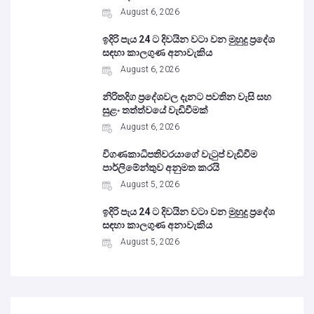
August 6, 2026
ඉදිරි පැය 24 ට දිවයින වටා වන මුහුදු ප්‍රදේශ
සඳහා කාලගුණ අනාවැකිය
August 6, 2026
නිරිතදිග ප්‍රදේශවල දැනට පවතින වැසි සහ
සුළං තත්ත්වයේ වැඩිවීමක්
August 6, 2026
විගණකාධිපතිවරයාගේ වැටුප් වැඩිවීම
පාර්ලිමේන්තුව අනුමත කරයි
August 5, 2026
ඉදිරි පැය 24 ට දිවයින වටා වන මුහුදු ප්‍රදේශ
සඳහා කාලගුණ අනාවැකිය
August 5, 2026