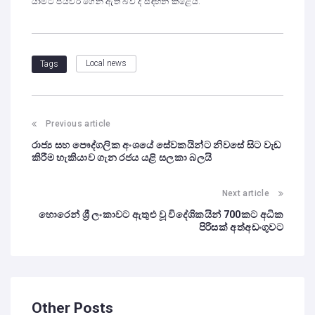
යාමට පියවර ගෙන ඇති බව ද සඳහන් කළේය.
Local news
Tags
Previous article
රාජ්‍ය සහ පෞද්ගලික අංශයේ සේවකයින්ට නිවසේ සිට වැඩ
කිරීම හැකියාව ගැන රජය යළි සලකා බලයි
Next article
හොරෙන් ශ්‍රී ලංකාවට ඇතුළු වූ විදේශිකයින් 700කට අධික
පිරිසක් අත්අඩංගුවට
Other Posts