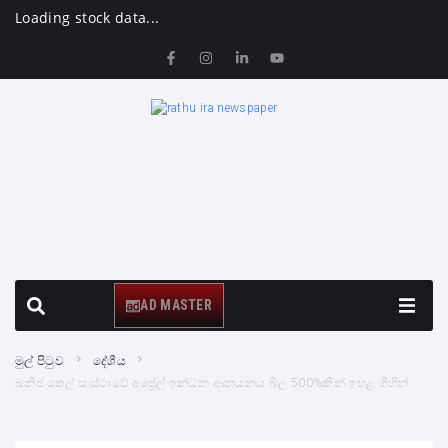
Loading stock data...
AD MASTER
මුල් පිටුව
දේශීය
ඛනිජ තෙල් සංස්ථාවේ අප්‍රේල් ඉන්ධන ආනයනය බිල 500%කින් ඉහළ ගිහින්