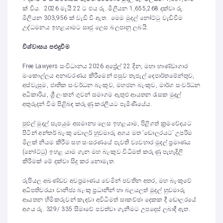
ක් විය. 2026 මැයි 22 ට එය රු. මිලියන 1,655,268 දක්වා රු.
මිලියන 303,956 ක් වැඩි වී ඇත. ‍මෙම මුදල් නෝට්ටු වැඩිවීම
උද්ධමනය ඉහළයාමට සෘජු ලෙස බලපානු ලබයි.
විශ්වාසය පළුදුවීම
Free Lawyers සංවිධානය 2026 අප්‍රේල් 22 දින, මහා භාණ්ඩාගාර
මංකොල්ලය අනාවරණය කිරීමෙන් පසුව තැපැල් දෙපාර්තමේන්තුව,
අස්වැසුම, ජාතික සංවර්ධන බැංකුව, මහජන බැංකුව, මාර්ග සංවර්ධන
අධිකාරිය, ශ්‍රී ලංකන් ගුවන් සමාගම ඇතුළු ආයතන රැසක මුදල්
අතුරුදන් වීම පිළිබඳ කරුණු කරලියට පැමිණියේය.
පුළුල් මුදල් සැපයුම අසමාන්‍ය ලෙස ඉහළයාම, පිළිගත් ක්‍රමවේදයට
පිටින් අන්තර් බැංකු ඩොලර් හුවමාරු අගය මත ‘ඩොලරයට’ උපරිම
මිලක් නියම කිරීම සහ සංසරණයේ පැවති ව්‍යවහාර මුදල් ප්‍රමාණය
(නෝට්ටු) ඉහළ යාම ගැන මහ බැංකුව විධිමත් කරුණු පැහැදිලි
කිරීමක් මේ දක්වා සිදු කර නොමැත.
රුපියල අඛණ්ඩව අවප්‍රමාණය වෙමින් පවතින අතර, මහ බැංකුවේ
අධිපතිවරයා වානිජ්‍ය බැංකු ප්‍රධානීන් හා බලයලත් මුදල් හුවමාරු
ආයතන හිමිකරුවන් කැඳවා අවිධිමත් සාකච්ඡා දෙකක දී ඩොලරයේ
අගය රු. 329/ 335 සීමාවේ පවත්වා ගැනීමට උපදෙස් ලබාදී ඇත.