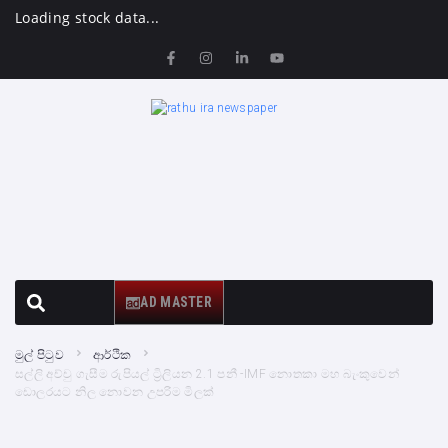
Loading stock data...
AD MASTER
මුල් පිටුව
ආර්ථික
සල්ලි අච්චු ගැසීම රුපියල් ට්‍රිලියන 2.1 පනී -IMF නොතකා ‍මහ බැංකුවෙන්
ඩොලරයට නිල නොවන උපරිම මිලක්