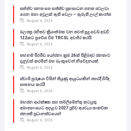
සත්ත්ව පනත සහ සත්ත්ව සුභසාධන පනත පටලවා
ගෙන මහා අවුලක් ඇති වෙලා – ඇමැති ලාල් කාන්ත
August 6, 2026
බලපත්‍ර රහිතව ක්‍රියාත්මක වන තවත් සූදු වෙබ් අඩවි
122කට ප්‍රවේශ වීම TRCSL අවහිර කරයි
August 6, 2026
තහනම් පිරමීඩ යෝජනා ක්‍රම 26ක් පිළිබඳව ජනතාව
දැනුවත් කරමින් මහ බැංකුවෙන් නිවේදනයක්
August 6, 2026
ස්වාමි පුරුෂයා විසින් තියුණු ආයුධයකින් පහරදී බිරිඳ
ඝාතනය කරයි
August 6, 2026
මහජන ආරක්ෂක සහ පාර්ලිමේන්තු කටයුතු
අමාත්‍යාංශයට අදාළව 2027 පූර්ව අයවැය සාකච්ඡා
ජනපති ප්‍රධානත්වයෙන්
August 6, 2026