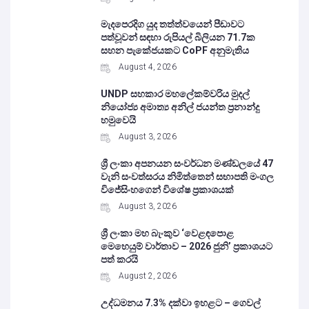
මැදපෙරදිග යුද තත්ත්වයෙන් පීඩාවට
පත්වූවන් සඳහා රුපියල් බිලියන 71.7ක
සහන පැකේජයකට CoPF අනුමැතිය
August 4, 2026
UNDP සහකාර මහලේකම්වරිය මුදල්
නියෝජ්‍ය අමාත්‍ය අනිල් ජයන්ත ප්‍රනාන්දු
හමුවෙයි
August 3, 2026
ශ්‍රී ලංකා අපනයන සංවර්ධන මණ්ඩලයේ 47
වැනි සංවත්සරය නිමිත්තෙන් සභාපති මංගල
විජේසිංහගෙන් විශේෂ ප්‍රකාශයක්
August 3, 2026
ශ්‍රී ලංකා මහ බැංකුව ‘වෙළඳපොළ
මෙහෙයුම් වාර්තාව – 2026 ජුනි’ ප්‍රකාශයට
පත් කරයි
August 2, 2026
උද්ධමනය 7.3% දක්වා ඉහළට – ගෙවල්