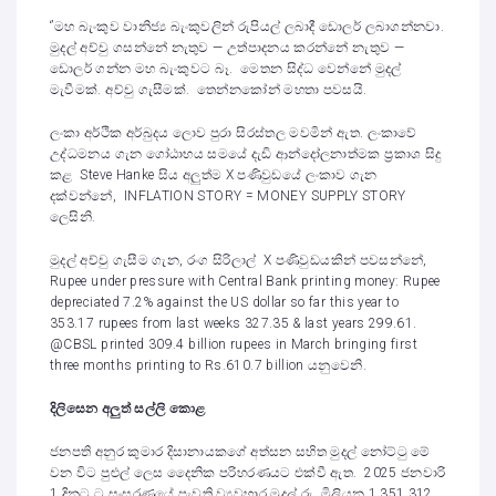
‘’මහ බැංකුව වානිජ්‍ය බැංකුවලින් රුපියල් ලබාදී ඩොලර් ලබාගන්නවා.
මුදල් අච්චු ගසන්නේ නැතුව — උත්පාදනය කරන්නේ නැතුව —
ඩොලර් ගන්න මහ බැංකුවට බෑ. මෙතන සිද්ධ වෙන්නේ මුදල්
මැවීමක්. අච්චු ගැසීමක්. තෙන්නකෝන් මහතා පවසයි.
ලංකා අර්ථික අර්බුදය ලොව පුරා සිරස්තල මවමින් ඇත. ලංකාවේ
උද්ධමනය ගැන ගෝඨාභය සමයේ දැඩි ආන්දෝලනාත්මක ප්‍රකාශ සිදු
කළ Steve Hanke සිය අලුත්ම X පණිවුඩයේ ලංකාව ගැන
දක්වන්නේ, INFLATION STORY = MONEY SUPPLY STORY
ලෙසිනි.
මුදල් අච්චු ගැසීම ගැන, රංග සිරිලාල් X පණිවුඩයකින් පවසන්නේ,
Rupee under pressure with Central Bank printing money: Rupee
depreciated 7.2% against the US dollar so far this year to
353.17 rupees from last weeks 327.35 & last years 299.61.
@CBSL printed 309.4 billion rupees in March bringing first
three months printing to Rs.610.7 billion යනුවෙනි.
දිලිසෙන අලුත් සල්ලි කොළ
ජනපති අනුර කුමාර දිසානායකගේ අත්සන සහිත මුදල් නෝට්ටු මේ
වන විට පුළුල් ලෙස දෛනික පරිහරණයට එක්වී ඇත. 2025 ජනවාරි
1 දිනට ට සංසරණයේ පැවති ව්‍යවහාර මුදල් රු. මිලියන 1,351,312