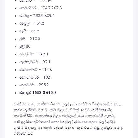
ජනවාරි – 117.4 94
පෙබරවාරි – 104.7 207.3
මාර්තු – 233.9 309.4
අප්‍රේල් – 154.2
මැයි – 33.6
ජූනි – 210.3
ජුලි 30
අගෝස්තු – 162.1
සැප්තෑම්බර් – 97.1
ඔක්තෝබර් – 112.8
නොවැම්බර් – 102
දෙසම්බර් – 295.2
එකතුව 1653.3 610.7
වානිජ්‍ය බැංකු වෙතින් විදේශ මුදල් ලබා ගනිමින් විදේශ සංචිත ඉහළ
නංවා ගැනීමට මහ බැංකුව මුදල් මැවීමක් (අච්චු ගැසීමක්) සිදු
කරමින් සිටී. ජාත්‍යන්තර මුල්‍ය අරමුදලේ ණය කොන්දේසි ඇනුව,
සාම්ප්‍රදායික අර්ථයෙන් දෛනික මුදල් අවශ්‍යතා සඳහා මුදල් අච්චු
ගැසීම සිදු කළ නොහැකි නමුත්, මහ බැංකුව එයට වක්‍ර උපක්‍රම යොදා
ගනිමින් සිටී.