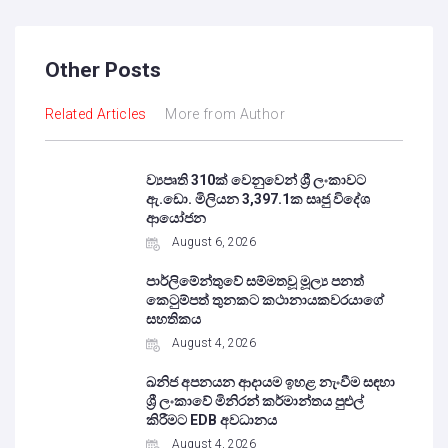
Other Posts
Related Articles
More from Author
ව්‍යපෘති 310ක් වෙනුවෙන් ශ්‍රී ලංකාවට
ඇ.ඩො. මිලියන 3,397.1ක සෘජු විදේශ
ආයෝජන
August 6, 2026
පාර්ලිමේන්තුවේ සම්මතවූ මූල්‍ය පනත්
කෙටුම්පත් තුනකට කථානායකවරයාගේ
සහතිකය
August 4, 2026
ඛනිජ අපනයන ආදායම ඉහළ නැංවීම සඳහා
ශ්‍රී ලංකාවේ මිනිරන් කර්මාන්තය පුළුල්
කිරීමට EDB අවධානය
August 4, 2026