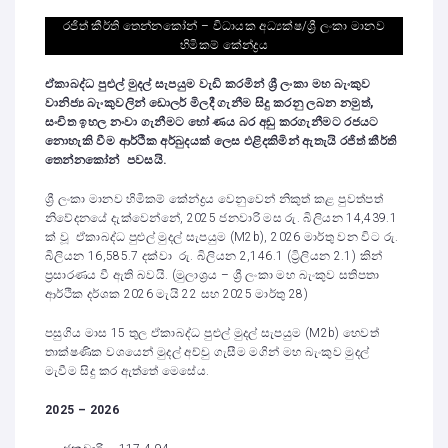
රජිත් කීර්ති තෙන්නකෝන් – විධායක අධ්‍යක්ෂ/ශ්‍රී ලංකා මානව
හිමිකම් කේන්ද්‍රය
ඒකාබද්ධ පුළුල් මුදල් සැපයුම වැඩි කරමින් ශ්‍රී ලංකා මහ බැංකුව
වානිජ්‍ය බැංකුවලින් ඩොලර් මිලදී ගැනීම සිදු කරනු ලබන නමුත්,
සංචිත ඉහල නංවා ගැනීමට හෝ ණය බර අඩු කරගැනීමට රජයට
නොහැකි වීම ආර්ථික අර්බුදයක් ලෙස එළිදකිමින් ඇතැයි රජිත් කීර්ති
තෙන්නකෝන් පවසයි.
ශ්‍රී ලංකා මානව හිමිකම් කේන්ද්‍රය වෙනුවෙන් නිකුත් කළ පුවත්පත්
නිවේදන‍යේ දැක්වෙන්නේ, 2025 ජනවාරි මස රු. බිලියන 14,439.1
ක් වූ ඒකාබද්ධ පුළුල් මුදල් සැපයුම (M2b), 2026 මාර්තු වන විට රු.
බිලියන 16,585.7 දක්වා රු. බිලියන 2,146.1 (ට්‍රිලියන 2.1) කින්
ප්‍රසාරණය වී ඇති බවයි. (මුලාශ්‍රය – ශ්‍රී ලංකා මහ බැංකුව සතිපතා
ආර්ථික දර්ශක 2026 මැයි 22 සහ 2025 මාර්තු 28)
පසුගිය මාස 15 තුල ඒකාබද්ධ පුළුල් මුදල් සැපයුම (M2b) හෙවත්
තාක්ෂණික වශයෙන් මුදල් අච්චු ගැසීම මගින් මහ බැංකුව මුදල්
මැවීම සිදු කර ඇත්තේ මෙසේය.
2025 – 2026