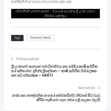
වෘත්තිකයින්ගේ සහාය වහා ලබාගත යුතුව ඇත.
රජිත් කීර්ති තෙන්නකෝන් – විධායක අධ්‍යක්ෂ/ශ්‍රී ලංකා මානව
හිමිකම් කේන්ද්‍රය
Economy News
Tags
Previous article
ශ්‍රී ලංකාවේ ආනයන පරාධීනත්වය සහ දේශීය කෘෂි ආර්ථික
යේ අභියෝග: දුමින්ද ප්‍රියදර්ශන – කෘෂි ආර්ථික විශ්ලේෂක
සහ අධි පර්යේෂක – HARTI
Next article
රාජ්‍ය සහ පෞද්ගලික අංශයේ සේවකයින්ට නිවසේ සිට වැඩ
කිරීම හැකියාව ගැන රජය යළි සලකා බලයි