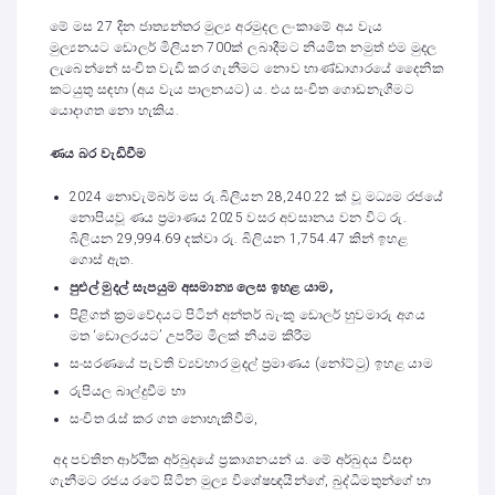
මේ මස 27 දින ජාත්‍යන්තර මුල්‍ය අරමුදල ලංකාමේ අය වැය
මුල්‍යනයට ඩොලර් මිලියන 700ක් ලබාදීමට නියමිත නමුත් එම මුදල
ලැබෙන්නේ සංචිත වැඩි කර ගැනීමට නොව භාණ්ඩාගාරයේ දෛනික
කටයුතු සඳහා (අය වැය පාලනයට) ය. එය සංචිත ගොඩනැගීමට
යොදාගත නො හැකිය.
ණය බර වැඩිවීම
2024 නොවැම්බර් මස රු.බිලියන 28,240.22 ක් වූ මධ්‍යම රජයේ
නොපියවූ ණය ප්‍රමාණය 2025 වසර අවසානය වන විට රු.
බිලියන 29,994.69 දක්වා රු. බිලියන 1,754.47 කින් ඉහළ
ගොස් ඇත.
පුළුල් මුදල් සැපයුම අසමාන්‍ය ලෙස ඉහළ යාම,
පිළිගත් ක්‍රමවේදයට පිටින් අන්තර් බැංකු ඩොලර් හුවමාරු අගය
මත ‘ඩොලරයට’ උපරිම මිලක් නියම කිරීම
සංසරණයේ පැවති ව්‍යවහාර මුදල් ප්‍රමාණය (නෝට්ටු) ඉහළ යාම
රුපියල බාල්දුවීම හා
සංචිත රැස් කර ගත නොහැකිවීම,
අද පවතින ආර්ථික අර්බුදයේ ප්‍රකාශනයන් ය. මේ අර්බුදය විසඳා
ගැනීමට රජය රටේ සිටින මුල්‍ය විශේෂඥයින්ගේ, බුද්ධිමතුන්ගේ හා