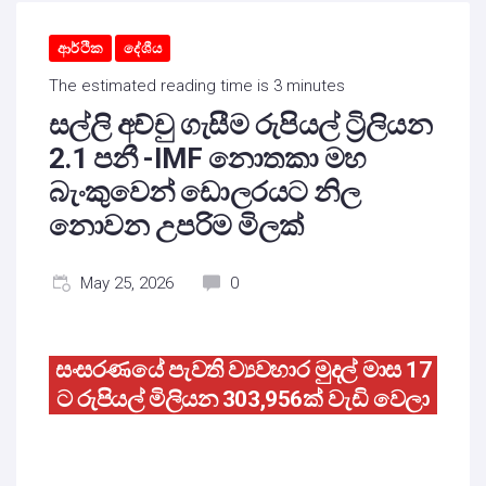
ආර්ථික
දේශීය
The estimated reading time is 3 minutes
සල්ලි අච්චු ගැසීම රුපියල් ට්‍රිලියන
2.1 පනී -IMF නොතකා ‍මහ
බැංකුවෙන් ඩොලරයට නිල
නොවන උපරිම මිලක්
May 25, 2026
0
සංසරණයේ පැවති ව්‍යවහාර මුදල් මාස 17
ට රුපියල් මිලියන 303,956ක් වැඩි වෙලා