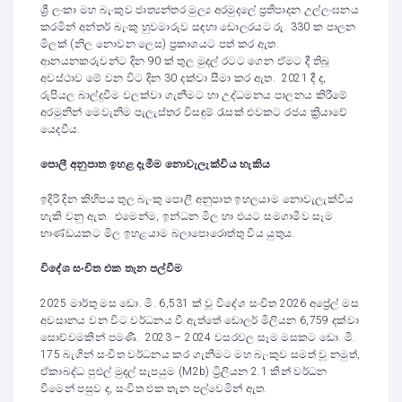
ශ්‍රී ලංකා මහ බැංකුව ජාත්‍යන්තර මුල්‍ය අරමුදලේ ප්‍රතිපාදන උල්ලංඝනය
කරමින් අන්තර් බැංකු හුවමාරුව සඳහා ඩොලරයට රු. 330 ක පාලන
මිලක් (නිල නොවන ලෙස) ප්‍රකාශයට පත් කර ඇත.
ආනයනකරුවන්ට දින 90 ක් තුල මුදල් රටට ගෙන ඒමට දී තිබූ
අවස්ථාව මේ වන විට දින 30 දක්වා සීමා කර ඇත. 2021 දී ද,
රුපියල බාල්දුවීම වලක්වා ගැනීමට හා උද්ධමනය පාලනය කිරීමේ
අරමුනින් මෙවැනිම පැලැස්තර විසඳුම් රැසක් එවකට රජය ක්‍රියාවේ
යෙදවීය.
පොලී අනුපාත ඉහළ දැමීම නොවැලැක්විය හැකිය
ඉදිරි දින කිහිපය තුල බැංකු පොලී අනුපාත ඉහලයාම නොවැලැක්විය
හැකි වනු ඇත. එමෙන්ම, ඉන්ධන මිල හා එයට සමගාමීව සෑම
භාණ්ඩයකට මිල ඉහළයාම බලාපොරොත්තු විය යුතුය.
විදේශ සංචිත එක තැන පල්වීම
2025 මාර්තු මස ඩො. මි. 6,531 ක් වූ විදේශ සංචිත 2026 අප්‍රේල් මස
අවසානය වන විට වර්ධනය වී ඇත්තේ ඩොලර් මිලියන 6,759 දක්වා
සොච්චමකින් පමණී. 2023 – 2024 වසරවල සෑම මසකට ඩො. මි.
175 බැගින් සංචිත වර්ධනය කර ගැනීමට මහ බැංකුව සමත් වූ නමුත්,
ඒකාබද්ධ පුළුල් මුදල් සැපයුම (M2b) ට්‍රිලියන 2.1 කින් වර්ධන
වීමෙන් පසුව ද, සංවිත එක තැන පල්වෙමින් ඇත.