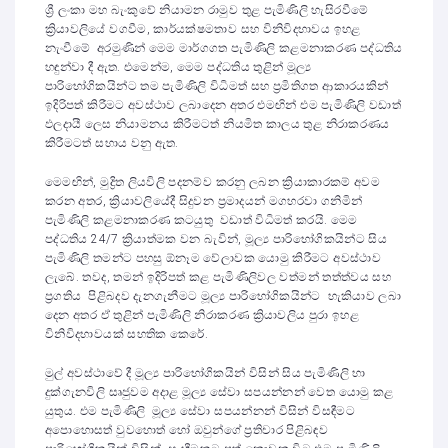
ශ්‍රී ලංකා මහ බැංකුවේ නියාමන රාමුව තුළ පැමිණිලි හැසිරවීමේ
ක්‍රියාවලියේ වගවීම, කාර්යක්ෂමතාව සහ විනිවිදභාවය ඉහළ
නැංවීමේ අරමුණින් මෙම මාර්ගගත පැමිණිලි කළමනාකරණ පද්ධතිය
හඳුන්වා දී ඇත. එමෙන්ම, මෙම පද්ධතිය තුළින් මූල්‍ය
පාරිභෝගිකයින්ට තම පැමිණිලි විධිමත් සහ ප්‍රමිතිගත ආකාරයකින්
ඉදිරිපත් කිරීමට අවස්ථාව ලබාදෙන අතර එමඟින් එම පැමිණිලි වඩාත්
ඵලදායී ලෙස නියාමනය කිරීමටත් නියමිත කාලය තුළ නිරාකරණය
කිරීමටත් සහාය වනු ඇත.
මෙමඟින්, මුද්‍රිත ලියවිලි පදනම්ව කරනු ලබන ක්‍රියාකාරකම් අවම
කරන අතර, ක්‍රියාවලියේදී සිදුවන ප්‍රමාදයන් මගහරවා ගනිමින්
පැමිණිලි කළමනාකරණ කටයුතු වඩාත් විධිමත් කරයි. මෙම
පද්ධතිය 24/7 ක්‍රියාත්මක වන බැවින්, මූල්‍ය පාරිභෝගිකයින්ට සිය
පැමිණිලි තමන්ට පහසු ඕනෑම වේලාවක යොමු කිරීමට අවස්ථාව
ලැබේ. තවද, තමන් ඉදිරිපත් කළ පැමිණිලිවල වත්මන් තත්ත්වය සහ
ප්‍රගතිය පිළිබදව දැනගැනීමට මූල්‍ය පාරිභෝගිකයින්ට හැකියාව ලබා
දෙන අතර ඒ තුළින් පැමිණිලි නිරාකරණ ක්‍රියාවලිය පුරා ඉහළ
විනිවිදභාවයක් සහතික කෙරේ.
මුල් අවස්ථාවේ දී මූල්‍ය පාරිභෝගිකයින් විසින් සිය පැමිණිලි හා
දුක්ගැනවිලි සෘජුවම අදාළ මූල්‍ය සේවා සපයන්නන් වෙත යොමු කළ
යුතුය. එම පැමිණිලි මූල්‍ය සේවා සපයන්නන් විසින් විසඳීමට
අපොහොසත් වුවහොත් හෝ ඔවුන්ගේ ප්‍රතිචාර පිළිබඳව