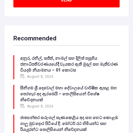
Recommended
අනුර, රනිල්, සජිත්, නාමල් සහ දිලිත් පසුගිය
ජනාධිපතිවරණයයේදී වැයකර ඇති මුදල් සහ මැතිවරණ
වියදම් නියාමනය – 01 කොටස
August 8, 2026
සීනිගම ශ්‍රී දෙවොල් මහා දේවාලයේ වාර්ෂික ඇසළ මහ
පෙරහැර අද ඇරඹෙයි – පොලිසියෙන් විශේෂ
නිවේදනයක්
August 8, 2026
ජාත්‍යන්තර සරුංගල් සැණකෙළිය අද සහ හෙට කොළඹ
ගාලු මුවදොර පිටියේ දී: මෝටර් රථ හිමියන්ට සහ
රියැදුරන්ට පොලිසියෙන් නිවේදනයක්