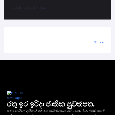
Loading stock data...
Source
රතු ඉර ඉරිදා ජාතික පුවත්පත.
සත්‍ය විනිවිද දකිමින් ජනතා පරමාධිපත්‍යයට ගරුකරන, අපක්ෂපාතී