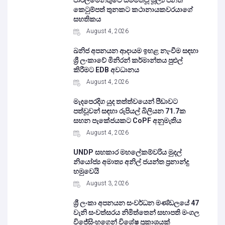
පාර්ලිමේන්තුවේ සම්මතවූ මූල්‍ය පනත්
කෙටුම්පත් තුනකට කථානායකවරයාගේ
සහතිකය
August 4, 2026
ඛනිජ අපනයන ආදායම ඉහළ නැංවීම සඳහා
ශ්‍රී ලංකාවේ මිනිරන් කර්මාන්තය පුළුල්
කිරීමට EDB අවධානය
August 4, 2026
මැදපෙරදිග යුද තත්ත්වයෙන් පීඩාවට
පත්වූවන් සඳහා රුපියල් බිලියන 71.7ක
සහන පැකේජයකට CoPF අනුමැතිය
August 4, 2026
UNDP සහකාර මහලේකම්වරිය මුදල්
නියෝජ්‍ය අමාත්‍ය අනිල් ජයන්ත ප්‍රනාන්දු
හමුවෙයි
August 3, 2026
ශ්‍රී ලංකා අපනයන සංවර්ධන මණ්ඩලයේ 47
වැනි සංවත්සරය නිමිත්තෙන් සභාපති මංගල
විජේසිංහගෙන් විශේෂ ප්‍රකාශයක්