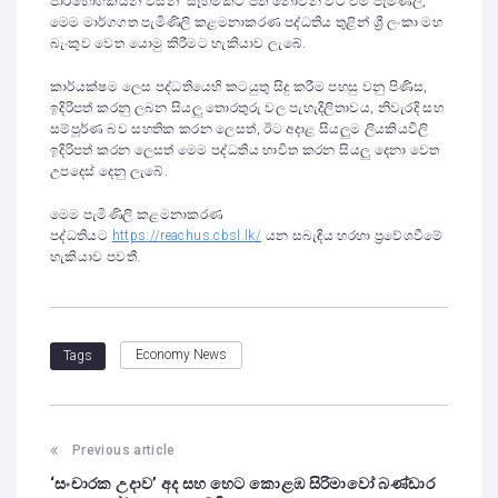
පාරිභෝගිකයින් විසින් සෑහීමකට පත් නොවන විට එම පැමිණිලි,
මෙම මාර්ගගත පැමිණිලි කළමනාකරණ පද්ධතිය තුළින් ශ්‍රී ලංකා මහ
බැංකුව වෙත යොමු කිරීමට හැකියාව ලැබේ.
කාර්යක්ෂම ලෙස පද්ධතියෙහි කටයුතු සිදු කරීම පහසු වනු පිණිස,
ඉදිරිපත් කරනු ලබන සියලු තොරතුරු වල පැහැදිලිතාවය, නිවැරදි සහ
සම්පූර්ණ බව සහතික කරන ලෙසත්, ඊට අදාළ සියලුම ලියකියවිලි
ඉදිරිපත් කරන ලෙසත් මෙම පද්ධතිය භාවිත කරන සියලු දෙනා වෙත
උපදෙස් දෙනු ලැබේ.
මෙම පැමිණිලි කළමනාකරණ
පද්ධතියට
https://reachus.cbsl.lk/
යන සබැඳිය හරහා ප්‍රවේශවීමේ
හැකියාව පවතී.
Economy News
Tags
Previous article
‘සංචාරක උදාව’ අද සහ හෙට කොළඹ සිරිමාවෝ බණ්ඩාර