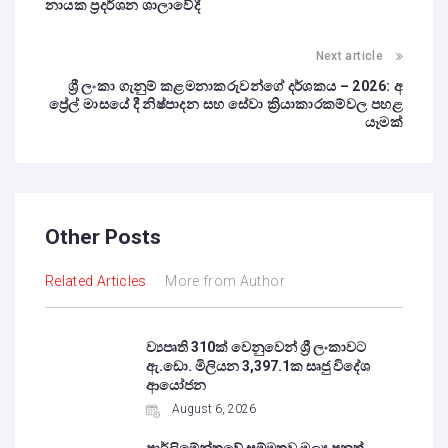
නායක ප්‍රදර්ශන ශාලාවේදී
Next article
ශ්‍රී ලංකා ගැනුම් කළමනාකරුවන්ගේ දර්ශකය – 2026: අ
ප්‍රේල් මාසයේ දී නිෂ්පාදන සහ සේවා ක්‍රියාකාරකම්වල පහළ
යෑමක්
Other Posts
Related Articles
More from Author
ව්‍යපෘති 310ක් වෙනුවෙන් ශ්‍රී ලංකාවට
ඇ.ඩො. මිලියන 3,397.1ක සෘජු විදේශ
ආයෝජන
August 6, 2026