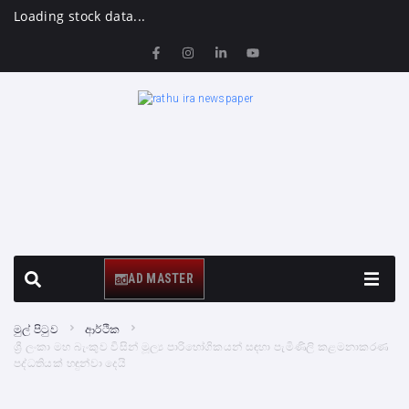
Loading stock data...
AD MASTER
මුල් පිටුව
ආර්ථික
ශ්‍රී ලංකා මහ බැංකුව විසින් මූල්‍ය පාරිභෝගිකයන් සඳහා පැමිණිලි කළමනාකරණ
පද්ධතියක් හඳුන්වා දෙයි