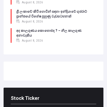
August 8, 2026
ශ්‍රී ලංකාවේ කිරි ගොවීන් සඳහා ඉන්දියාවේ ගුජරාට්
ප්‍රාන්තයේ විශේෂ පුහුණු වැඩසටහනක්
August 8, 2026
අද කාලගුණය කොහොමද ? – නිල කාලගුණ
අනාවැකිය
August 8, 2026
Stock Ticker