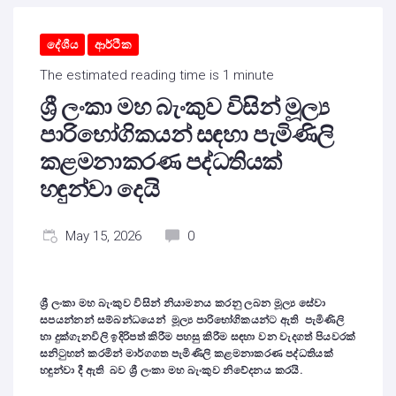
දේශීය
ආර්ථික
The estimated reading time is 1 minute
ශ්‍රී ලංකා මහ බැංකුව විසින් මූල්‍ය
පාරිභෝගිකයන් සඳහා පැමිණිලි
කළමනාකරණ පද්ධතියක්
හඳුන්වා දෙයි
May 15, 2026
0
ශ්‍රී ලංකා මහ බැංකුව විසින් නියාමනය කරනු ලබන මූල්‍ය සේවා
සපයන්නන් සම්බන්ධයෙන් මූල්‍ය පාරිභෝගිකයන්ට ඇති පැමිණිලි
හා දුක්ගැනවිලි ඉදිරිපත් කිරීම පහසු කිරීම සඳහා වන වැදගත් පියවරක්
සනිටුහන් කරමින් මාර්ගගත පැමිණිලි කළමනාකරණ පද්ධතියක්
හඳුන්වා දී ඇති බව ශ්‍රී ලංකා මහ බැංකුව නිවේදනය කරයි.