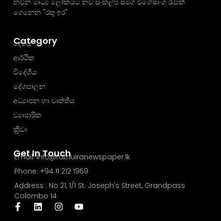
නවීන මාධ්‍ය ලෝකයට නව සංකල්ප සමග විශේෂාංග රැසක්
ගෙනෙන "රතු ඉර"
Category
දේශීය
ආර්ථික
විදේශීය
දේශපාලන
අධ්‍යාපන හා වෘත්තීය
ව්‍යාපාරික
ක්‍රීඩා
Get In Touch
Email: info@rathuiranewspaper.lk
Phone: +94 11 212 1959
Address : No 21, 1/1 St. Joseph's Street, Grandpass
Colombo 14