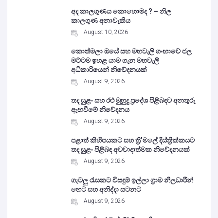
අද කාලගුණය කොහොමද ? – නිල
කාලගුණ අනාවැකිය
August 10, 2026
කොත්මලා ඔයේ සහ මහවැලි ගංඟාවේ ජල
මට්ටම ඉහළ යාම ගැන මහවැලි
අධිකාරියෙන් නිවේදනයක්
August 9, 2026
තද සුළං සහ රළු මුහුදු ප්‍රදේශ පිළිබඳව අනතුරු
ඇඟවීමේ නිවේදනය
August 9, 2026
පළාත් කිහිපයකට සහ ත්‍රි’මලේ දිස්ත්‍රික්කයට
තද සුළං පිළිබඳ අවවාදාත්මක නිවේදනයක්
August 9, 2026
ගැටලු රැසකට විසඳුම් ඉල්ලා ග්‍රාම නිලධාරීන්
හෙට සහ අනිද්දා සටනට
August 9, 2026