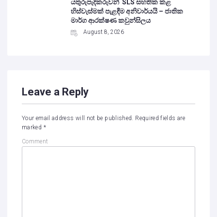
යතුරුපැදිකරුවන් SLS සහතික කළ
හිස්වැස්මක් පැළඳීම අනිවාර්යයි – ජාතික
මාර්ග ආරක්ෂණ කවුන්සිලය
August 8, 2026
Leave a Reply
Your email address will not be published.
Required fields are
marked
*
Comment