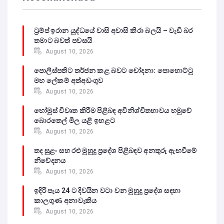
ට්‍රම්ප් ඉරාන යුද්ධයේ වාසි අවාසි කිරා බලයි – වැඩි බර
තමාට බවත් පවසයි
August 10, 2026
පොලිස්පතිට තර්ජන කළ බවට චෝදනා: පොහොට්ටු
මහ ලේකම් අත්අඩංගුව
August 10, 2026
හෝමුස් විවෘත කිරීම පිළිබඳ අවිනිශ්චිතභාවය හමුවේ
බොරතෙල් මිල යළි ඉහළට
August 10, 2026
තද සුළං සහ රළු මුහුදු ප්‍රදේශ පිළිබඳව අනතුරු ඇඟවීමේ
නිවේදනය
August 10, 2026
ඉදිරි පැය 24 ට දිවයින වටා වන මුහුදු ප්‍රදේශ සඳහා
කාලගුණ අනාවැකිය
August 10, 2026