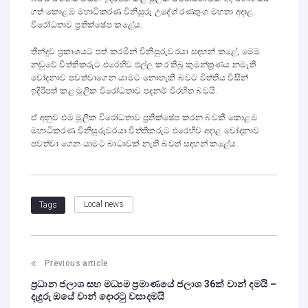
ගත් කොළඹ මහාධිකරණ විනිසුරු උදේශ් රණතුංග මහතා අදාළ
විරෝධතාව ප්‍රතික්ෂේප කළේය.
තීන්දුව ප්‍රකාශයට පත් කරමින් විනිසුරුවරයා සඳහන් කළේ, මෙම
නඩුවේ විත්තිකරුට එරෙහිව එල්ල කර තිබූ කුමන්ත්‍රණය නමැති
චෝදනාව පවත්වාගෙන යාමට නොහැකි බවට විත්තිය විසින්
ඉදිරිපත් කළ මූලික විරෝධතාව පදනම් විරහිත බවයි.
ඒ අනුව එම මූලික විරෝධතාව ප්‍රතික්ෂේප කරන බවකී කොළඹ
මහාධිකරණ විනිසුරුවරයා විත්තිකරුට එරෙහිව අදාළ චෝදනාව
පවත්වා ගෙන යාමට බාධාවක් නැති බවත් සඳහන් කළේය.
Local news
Tags
Previous article
ප්‍රධාන ජලාශ සහ මධ්‍යම ප්‍රමාණයේ ජලාශ 36ක් වාන් දමයි –
දැදුරු ඔයේ වාන් දොරටු වසාදමයි