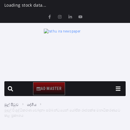
Loading stock data...
AD MASTER
මුල් පිටුව
දේශීය
මුදල් විශුද්ධිකරණ චෝදනා සම්බන්ධයෙන් යෝජිත රාජපක්ෂ මහාධිකරණයට
කළ ප්‍රකාශය