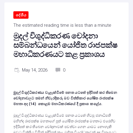
දේශීය
The estimated reading time is less than a minute
මුදල් විශුද්ධිකරණ චෝදනා
සම්බන්ධයෙන් යෝජිත රාජපක්ෂ
මහාධිකරණයට කළ ප්‍රකාශය
May 14, 2026
0
මුුදල් විශුද්ධිකරණය වැළැක්වීමේ පනත යටතේ ඉදිරිපත් කර තිබෙන
චෝදනාවලට තමන් නිවැරදිකරු බව විත්තිකාර යෝෂිත රාජපක්ෂ
මහතා අද (14) කොළඹ මහාධිකරණයේ දී ප්‍රකාශ කළේය.
මුදල් විශුද්ධිකරණය වැළැක්වීමේ පනත යටතේ හිටපු ජනාධිපති
මහින්ද රාජපක්ෂ මහතාගේ පුත් යෝෂිත රාජපක්ෂ මහතාට එරෙහිව
ඉදිරිපත් කර තිබෙන චෝදනාවක් පවත්වා ගෙන යාමට නොහැකි
බවට විත්තිය විසින් ඉදිරිපත් කළ මූලික විරෝධතාවක් අද විභාගයට