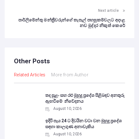
Next article
පාර්ලිමේන්තු මන්ත්‍රීවරුන්ගේ තැපැල් පහසුකම්වලට අදාළ
නව මුද්දර නිකුත් කෙරේ
Other Posts
Related Articles
More from Author
තද සුළං සහ රළු මුහුදු ප්‍රදේශ පිළිබඳව අනතුරු
ඇඟවීමේ නිවේදනය
August 10, 2026
ඉදිරි පැය 24 ට දිවයින වටා වන මුහුදු ප්‍රදේශ
සඳහා කාලගුණ අනාවැකිය
August 10, 2026