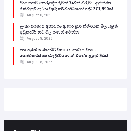
මාස හතට යතුරුපදිකරුවන් 749ක් මරුට:- ආරක්ෂිත
හිස්වැසුම් ආශ්‍රිත වැරදි සම්බන්ධයෙන් නඩු 271,890ක්
August 8, 2026
ලංකා සතොස අත්‍යවශ්‍ය ආහාර ද්‍රව්‍ය කිහිපයක මිල යළිත්
අඩුකරයි: නව මිල ගණන් මෙන්න
August 8, 2026
පහ ශ්‍රේණිය ශිෂ්‍යත්ව විභාගය හෙට – විභාග
කොමසාරිස් ජනරාල්වරියගෙන් විශේෂ දැනුම් දීමක්
August 8, 2026