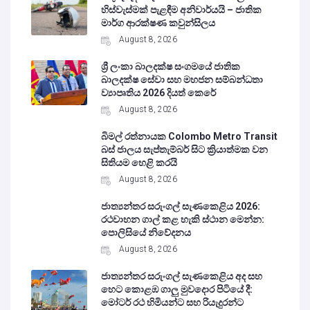
හිස්වැස්මක් පැළඳීම අනිවාර්යයි – ජාතික
මාර්ග ආරක්ෂණ කවුන්සිලය
August 8, 2026
ශ්‍රී ලංකා බාලදක්ෂ සංගමයේ ජාතික
බාලදක්ෂ සේවා සහ මහජන සම්බන්ධතා
ව්‍යාපෘතිය 2026 දියත් කෙරේ
August 8, 2026
බිමල් රත්නායක Colombo Metro Transit
බස් ජාලය සැප්තැම්බර් සිට ක්‍රියාත්මක වන
සිතියම හෙළි කරයි
August 8, 2026
ජාත්‍යන්තර සරුංගල් සැණකෙළිය 2026:
රථවාහන ගාල් කළ හැකි ස්ථාන මෙන්න:
පොලිසියේ නිවේදනය
August 8, 2026
ජාත්‍යන්තර සරුංගල් සැණකෙළිය අද සහ
හෙට කොළඹ ගාලු මුවදොර පිටියේ දී:
මෝටර් රථ හිමියන්ට සහ රියැදුරන්ට