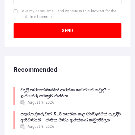
Save my name, email, and website in this browser for the
next time I comment.
Recommended
විදුලි පාරිභෝගිකයින් ආරක්ෂා කරන්නේ කවුද? –
ඉංජිනේරු පරාක්‍රම ජයසිංහ
August 9, 2026
යතුරුපැදිකරුවන් SLS සහතික කළ හිස්වැස්මක් පැළඳීම
අනිවාර්යයි – ජාතික මාර්ග ආරක්ෂණ කවුන්සිලය
August 8, 2026