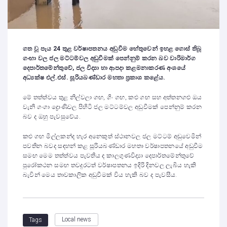
ගත වූ පැය 24 තුළ වර්ෂාපතනය අඩුවීම හේතුවෙන් ඉහළ ගොස් තිබූ
ගංඟා වල ජල මට්ටම්වල අඩුවීමක් පෙන්නුම් කරන බව වාරිමාර්ග
දෙපාර්තමේන්තුවේ, ජල විද්‍යා හා ආපදා කළමනාකරණ අංශයේ
අධ්‍යක්ෂ එල්.එස්. සූරියබණ්ඩාර මහතා ප්‍රකාශ කළේය.
මේ තත්ත්වය තුළ නිල්වලා ගඟ, ගිං ගඟ, කළු ගඟ සහ අත්තනගළු ඔය
වැනි ගංගා ද්‍රොණිවල පිහිටි ජල මට්ටම්වල අඩුවීමක් පෙන්නුම් කරන
බව ද ඔහු පැවසුවේය.
කළු ගඟ මිල්ලකන්ද හැර අනෙකුත් ස්ථානවල ජල මට්ටම් අඩුවෙමින්
පවතින බවද සඳහන් කළ සූරියබණ්ඩාර මහතා වර්ෂාපතනයේ අඩුවීම
සමඟ මෙම තත්ත්වය පැවතිය ද කාලගුණවිද්‍යා දෙපාර්තමේන්තුවේ
පුරෝකථන සමඟ තවදුරටත් වර්ෂාපතනය ඉදිරි දිනවල ලැබිය හැකි
බැවින් මෙය තාවකාලික අඩුවීමක් විය හැකි බව ද පැවසීය.
Local news
Tags