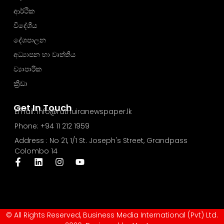
ආර්ථික
විදේශීය
දේශපාලන
අධ්‍යාපන හා වෘත්තීය
ව්‍යාපාරික
ක්‍රීඩා
Get In Touch
Email: info@rathuiranewspaper.lk
Phone: +94 11 212 1959
Address : No 21, 1/1 St. Joseph's Street, Grandpass
Colombo 14
© All Rights Reserved, Business Media International (Pvt) Ltd.