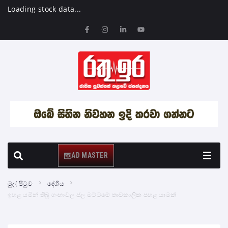
Loading stock data...
AD MASTER
මුල් පිටුව
දේශීය
ඉහළ යමින් තිබූ ගංඟාවල ජල මට්ටමේ තාවකාලික පහළ යාමක්