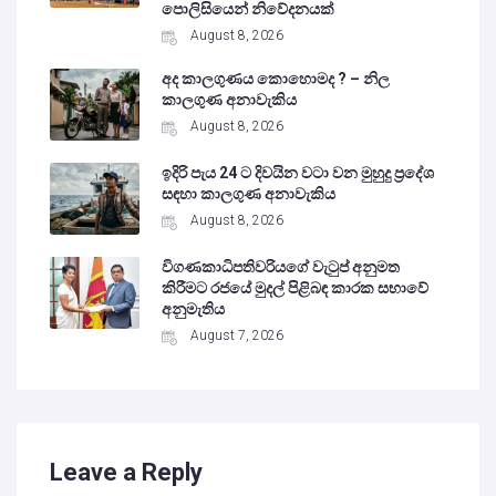
පොලිසියෙන් නිවේදනයක්
August 8, 2026
අද කාලගුණය කොහොමද ? – නිල
කාලගුණ අනාවැකිය
August 8, 2026
ඉදිරි පැය 24 ට දිවයින වටා වන මුහුදු ප්‍රදේශ
සඳහා කාලගුණ අනාවැකිය
August 8, 2026
විගණකාධිපතිවරියගේ වැටුප් අනුමත
කිරීමට රජයේ මුදල් පිළිබඳ කාරක සභාවේ
අනුමැතිය
August 7, 2026
Leave a Reply