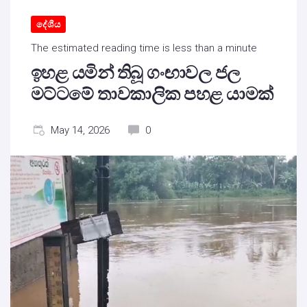
දේශීය
The estimated reading time is less than a minute
ඉහළ යමින් තිබූ ගංඟාවල ජල
මට්ටමේ තාවකාලික පහළ යාමක්
May 14, 2026
0