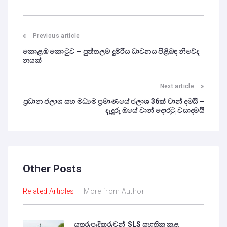
Previous article
කොළඹ කොටුව – පුත්තලම දුම්රිය ධාවනය පිළිබඳ නිවේද
නයක්
Next article
ප්‍රධාන ජලාශ සහ මධ්‍යම ප්‍රමාණයේ ජලාශ 36ක් වාන් දමයි –
දැදුරු ඔයේ වාන් දොරටු වසාදමයි
Other Posts
Related Articles
More from Author
යතුරුපැදිකරුවන් SLS සහතික කළ