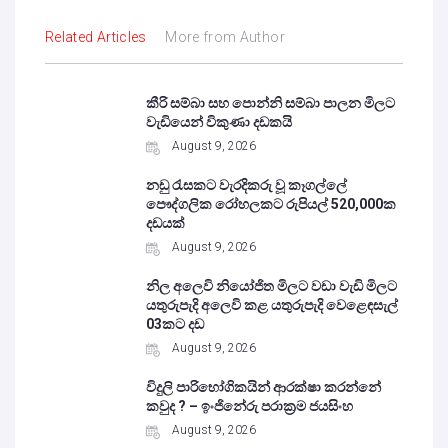
Related Articles
More from Author
කීරි සම්බා සහ පොන්නි සම්බා පාලන මිලට
වැඩියෙන් විකුණා දඩකයි
August 9, 2026
නඩු රැසකට වැරදිකරු වූ කෑගල්ලේ
පෞද්ගලික රෝහලකට රුපියල් 520,000ක
දඩයක්
August 9, 2026
නිල අලෙවි නියෝජිත මිලට වඩා වැඩි මිලට
යතුරුපැදි අලෙවි කළ යතුරුපැදි වෙළෙඳසැල්
03කට දඩ
August 9, 2026
විදුලි පාරිභෝගිකයින් ආරක්ෂා කරන්නේ
කවුද ? – ඉංජිනේරු පරාක්‍රම ජයසිංහ
August 9, 2026