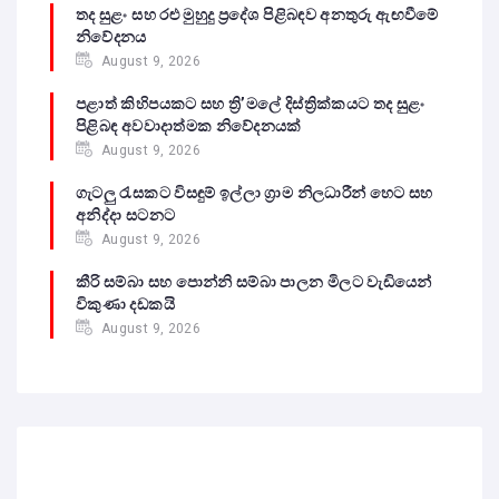
තද සුළං සහ රළු මුහුදු ප්‍රදේශ පිළිබඳව අනතුරු ඇඟවීමේ
නිවේදනය
August 9, 2026
පළාත් කිහිපයකට සහ ත්‍රි’මලේ දිස්ත්‍රික්කයට තද සුළං
පිළිබඳ අවවාදාත්මක නිවේදනයක්
August 9, 2026
ගැටලු රැසකට විසඳුම් ඉල්ලා ග්‍රාම නිලධාරීන් හෙට සහ
අනිද්දා සටනට
August 9, 2026
කීරි සම්බා සහ පොන්නි සම්බා පාලන මිලට වැඩියෙන්
විකුණා දඩකයි
August 9, 2026