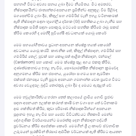
සහභාගී වීමට අවශ්‍ය සහාය ලබා දීමට නියමිතය. මීට අමතරව,
නිෂ්පාදකයින්ට ජාත්‍යන්තර අපනයන ප්‍රමිතීන්ට අනුකූල වීම පිළිබඳ
මගපෙන්වීම් ලබා දීම, කිතුල් සහ ගම්මිරිස් වැනි ඉහළ වටිනාකමක්
ඇති නිෂ්පාදන සඳහා භූගෝලීය දර්ශක (GI) සහතිකය ලබා ගැනීම සහ
නිෂ්පාදක සමිති සඳහා පොකුරු මට්ටමේ සහතික කිරීමේ රාමු සකස්
කිරීම කෙරෙහි ද මෙහිදී සුවිශේෂී අවධානයක් යොමු කෙරේ
මෙම සහයෝගීතාවය ප්‍රධාන අපනයන ක්ෂේත්‍ර හයක් කෙරෙහි
අවධානය යොමු කරයි: කාබනික තේ, කිතුල් නිෂ්පාදන, ගම්මිරිස් සහ
ගම්මිරිස් තෙල්, පුවක් සහ කොළපත් ආශ්‍රිත නිෂ්පාදන, එන්සාල්
(Cardamom) සහ කොස්. මෙම ක්ෂේත්‍ර තුළ අගය එකතු කිරීම,
ගුණාත්මකභාවය ඉහළ නැංවීම, සෞඛ්‍යාරක්ෂිත නිෂ්පාදන ක්‍රමවේද
අනුගමනය කිරීම සහ ජපානය, යුරෝපා සංගමය සහ ඇමරිකා
එක්සත් ජනපදය වැනි ප්‍රමුඛ අපනයන ගමනාන්ත වෙත ප්‍රවේශ වීමට
අවශ්‍ය වෙළඳපල බුද්ධි තොරතුරු ලබා දීම ද මෙයට ඇතුළත් වේ.
මෙම හවුල්කාරිත්වය හරහා තෙත් කලාපයේ ග්‍රාමීය ගොවි ප්‍රජාව
සඳහා අපනයන ඉලක්ක කරගත් කෘෂි වන වගා සහ තේ වටිනාකම්
දාම ශක්තිමත් කිරීම, කුඩා පරිමාණ නිෂ්පාදකයින්ගේ අපනයන
සූදානම ඉහළ නැංවීම සහ ජෛව විවිධත්වයට හිතකාමී මෙන්ම
දේශගුණික විපර්යාසයන්ට ඔරොත්තු දෙන නිෂ්පාදන පද්ධති
ප්‍රවර්ධනය කිරීම අපේක්ෂා කෙරේ. මෙමගින් ශ්‍රී ලංකාවේ ස්වභාවික
උරුමයන් සුරකිමින් තිරසාර ආර්ථික වර්ධනයක් ඇති කිරීමට ආයතන