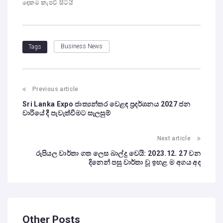
දෙකම කැපවී සිටියි
Business News
Tags
Previous article
Sri Lanka Expo ජාත්‍යන්තර වෙළඳ ප්‍රදර්ශනය 2027 ජන
වාරියේ දී පැවැත්වීමට සැලසුම්
Next article
රුපියල වාර්තා ගත ලෙස බාල්දු වෙයි: 2023.12. 27 වන
දිනෙන් පසු වාර්තා වූ ඉහළ ම අගය අද
Other Posts