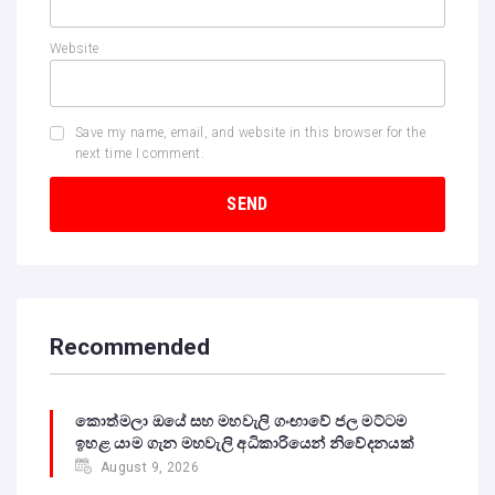
Website
Save my name, email, and website in this browser for the
next time I comment.
Recommended
කොත්මලා ඔයේ සහ මහවැලි ගංඟාවේ ජල මට්ටම
ඉහළ යාම ගැන මහවැලි අධිකාරියෙන් නිවේදනයක්
August 9, 2026