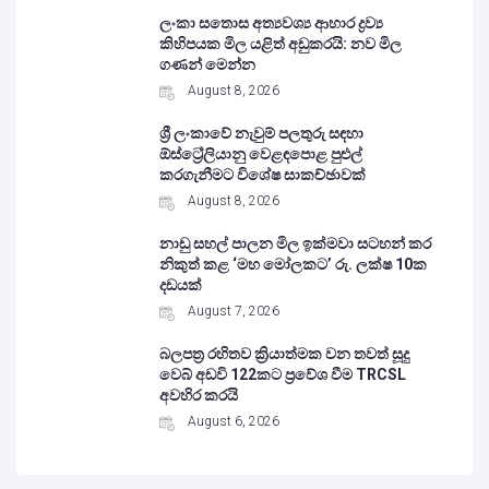
ලංකා සතොස අත්‍යවශ්‍ය ආහාර ද්‍රව්‍ය
කිහිපයක මිල යළිත් අඩුකරයි: නව මිල
ගණන් මෙන්න
August 8, 2026
ශ්‍රී ලංකාවේ නැවුම් පලතුරු සඳහා
ඕස්ට්‍රේලියානු වෙළඳපොළ පුළුල්
කරගැනීමට විශේෂ සාකච්ඡාවක්
August 8, 2026
නාඩු සහල් පාලන මිල ඉක්මවා සටහන් කර
නිකුත් කළ ‘මහ මෝලකට’ රු. ලක්ෂ 10ක
දඩයක්
August 7, 2026
බලපත්‍ර රහිතව ක්‍රියාත්මක වන තවත් සූදු
වෙබ් අඩවි 122කට ප්‍රවේශ වීම TRCSL
අවහිර කරයි
August 6, 2026