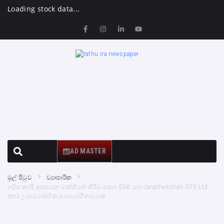
Loading stock data...
AD MASTER
මුල් පිටුව
ව්‍යාපාරික
හරිත කෘෂි අපනයන ශක්තිමත් කිරීම සඳහා EDB සහ Janathakshan GTE Ltd
අතර උපායමාර්ගික සහයෝගීතාවයක්