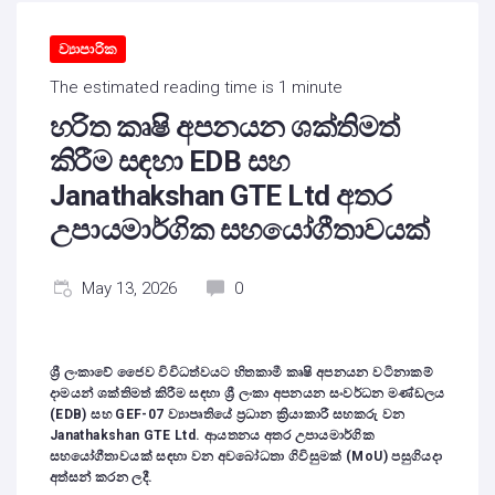
ව්‍යාපාරික
The estimated reading time is 1 minute
හරිත කෘෂි අපනයන ශක්තිමත්
කිරීම සඳහා EDB සහ
Janathakshan GTE Ltd අතර
උපායමාර්ගික සහයෝගීතාවයක්
May 13, 2026
0
ශ්‍රී ලංකාවේ ජෛව විවිධත්වයට හිතකාමී කෘෂි අපනයන වටිනාකම්
දාමයන් ශක්තිමත් කිරීම සඳහා ශ්‍රී ලංකා අපනයන සංවර්ධන මණ්ඩලය
(
EDB)
සහ
GEF-07
ව්‍යාපෘතියේ ප්‍රධාන ක්‍රියාකාරී සහකරු වන
Janathakshan GTE Ltd.
ආයතනය අතර උපායමාර්ගික
සහයෝගීතාවයක් සඳහා වන අවබෝධතා ගිවිසුමක් (
MoU)
පසුගියදා
අත්සන් කරන ලදී
.