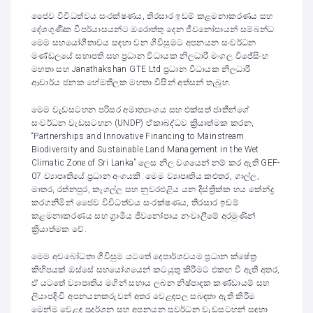
ජෛව විවිධත්වය සංරක්ෂණය, තිරසාර ඉඩම් කළමනාකරණය සහ
දේශගුණික විපර්යාසයන්ට ඔරොත්තු දෙන ජීවනෝපායන් සම්බන්ධ
මෙම සහයෝගීතාවය සඳහා වන ගිවිසුමට අපනයන සංවර්ධන
මණ්ඩලයේ සභාපති සහ ප්‍රධාන විධායක නිලධාරී මංගල විජේසිංහ
මහතා සහ Janathakshan GTE Ltd ප්‍රධාන විධායක නිලධාරී
ආචාර්ය ජනක හේමතිලක මහතා විසින් අත්සන් තැබූහ.
මෙම වැඩසටහන පරිසර අමාත්‍යාංශය සහ එක්සත් ජාතීන්ගේ
සංවර්ධන වැඩසටහන (UNDP) ඒකාබද්ධව ක්‍රියාත්මක කරන,
“Partnerships and Innovative Financing to Mainstream
Biodiversity and Sustainable Land Management in the Wet
Climatic Zone of Sri Lanka” ලෙස නිල වශයෙන් නම් කර ඇති GEF-
07 ව්‍යාපෘතියේ ප්‍රධාන අංගයකි. මෙම ව්‍යාපෘතිය කළුතර, ගාල්ල,
මාතර, රත්නපුර, කෑගල්ල සහ නුවරඑළිය යන දිස්ත්‍රික්ක හය කේන්ද්‍ර
කරගනිමින් ජෛව විවිධත්වය සංරක්ෂණය, තිරසාර ඉඩම්
කළමනාකරණය සහ ග්‍රාමීය ජීවනෝපාය නංවාලීමේ අරමුණින්
ක්‍රියාත්මක වේ.
මෙම අවබෝධතා ගිවිසුම යටතේ දෙපාර්ශවයම ප්‍රධාන ක්ෂේත්‍ර
කිහිපයක් ඔස්සේ සහයෝගයෙන් කටයුතු කිරීමට එකඟ වී ඇති අතර,
ඒ යටතේ ව්‍යාපෘතිය මගින් සහාය ලබන නිෂ්පාදක කණ්ඩායම් සහ
ලියාපදිංචි අපනයනකරුවන් අතර වෙළඳපල සබඳතා ඇති කිරීම
මෙන්ම වෙළඳ ප්‍රදර්ශන සහ අපනයන ප්‍රවර්ධන වැඩසටහන් සඳහා