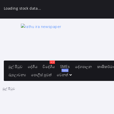
Loading stock data...
Hot
මුල් පිටුව
දේශීය
විදේශීය
SMEs
දේශපාලන
කෘෂිකර්ම
New
රුපලාවන්‍ය
පොලිස් පුවත්
වෙනත්
මුල් පිටුව