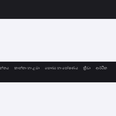
ාන්තය
කාන්තා හා ළමා
සෞඛ්‍ය හා පෝෂණය
ක්‍රීඩා
ආර්ථික