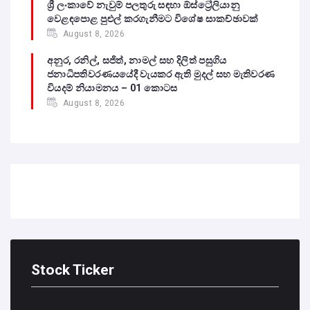
ශ්‍රී ලංකාවේ නැවුම් පලතුරු සඳහා ඕස්ට්‍රේලියානු
වෙළඳපොළ පුළුල් කරගැනීමට විශේෂ සාකච්ඡාවක්
August 8, 2026
අනුර, රනිල්, සජිත්, නාමල් සහ දිලිත් පසුගිය
ජනාධිපතිවරණයයේදී වැයකර ඇති මුදල් සහ මැතිවරණ
වියදම් නියාමනය – 01 කොටස
August 8, 2026
Stock Ticker