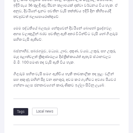
ඉදිරි පැය 36 තුලදී අඩු පීඩන කලාපයක් දක්වා වර්ධනය විය හැක. ඒ
අනුව, දිවයිනේ දැනට පවතින වැසි තත්ත්වය ඉදිරි දින කිහිපයේදී
තවදුරටත් බලාපොරොත්තුවේ.
මෙම පද්ධතියේ බලපෑම හේතුවෙන් දිවයිනේ බොහෝ ප්‍රදේශවල
අහස වලාකුළින් බරව පවතිනු ඇති අතර විටින්විට වැසි හෝ ගිගුරුම්
සහිත වැසි ඇතිවේ.
බස්නාහිර, සබරගමුව, මධ්‍යම, ඌව, දකුණ, වයඹ, උතුරු සහ උතුරු
මැද පළාත්වලත් ත්‍රිකුණාමලය දිස්ත්‍රික්කයේත් ඇතැම් ස්ථානවලට
මි.මී. 100 පමණ තද වැසි ඇති විය හැක.
ගිගුරුම් සහිත වැසි සමග ඇතිවිය හැකි තාවකාලික තද සුළං වලින්
සහ අකුණු මඟින් සිදු වන අනතුරු අවම කර ගැනීමට අවශ්‍ය පියවර
ගන්නා ලෙස ජනතාවගෙන් කාරුණිකව ඉල්ලා සිටිනු ලැබේ.
Local news
Tags