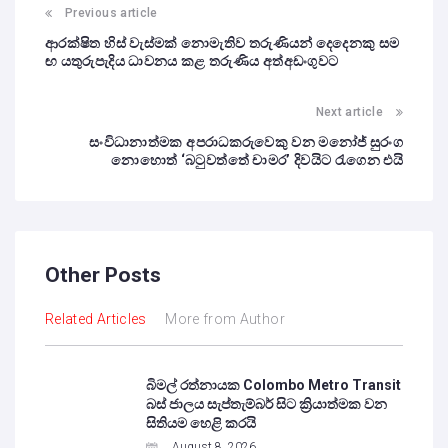
Previous article
ආරක්ෂිත හිස් වැස්මක් නොමැතිව තරුණියන් දෙදෙනකු සම
ඟ යතුරුපැදිය ධාවනය කළ තරුණිය අත්අඩංගුවට
Next article
සංවිධානාත්මක අපරාධකරුවෙකු වන මනෝජ් සුරංග
නොහොත් ‘බටුවත්තේ චාමර’ දිවයිට රැගෙන එයි
Other Posts
Related Articles
More from Author
බිමල් රත්නායක Colombo Metro Transit
බස් ජාලය සැප්තැම්බර් සිට ක්‍රියාත්මක වන
සිතියම හෙළි කරයි
August 8, 2026