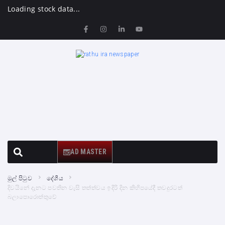
Loading stock data...
AD MASTER
මුල් පිටුව
දේශීය
දිවයිනේ දැනට පවතින වැසි තත්ත්වය ඉදිරි දින කිහිපයේදී තවදුරටත්
බලාපොරොත්තුවේ