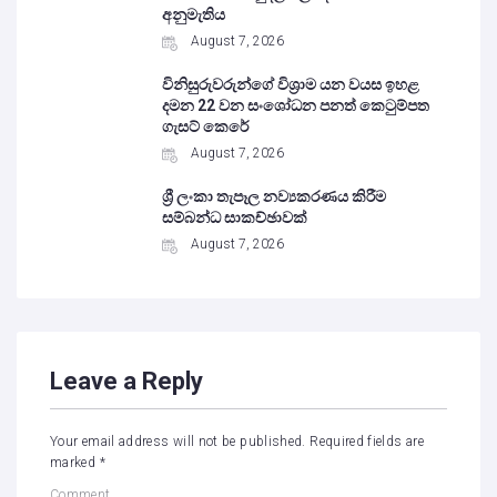
අනුමැතිය
August 7, 2026
විනිසුරුවරුන්ගේ විශ්‍රාම යන වයස ඉහළ
දමන 22 වන සංශෝධන පනත් කෙටුම්පත
ගැසට් කෙරේ
August 7, 2026
ශ්‍රී ලංකා තැපෑල නව්‍යකරණය කිරීම
සම්බන්ධ සාකච්ඡාවක්
August 7, 2026
Leave a Reply
Your email address will not be published.
Required fields are
marked
*
Comment