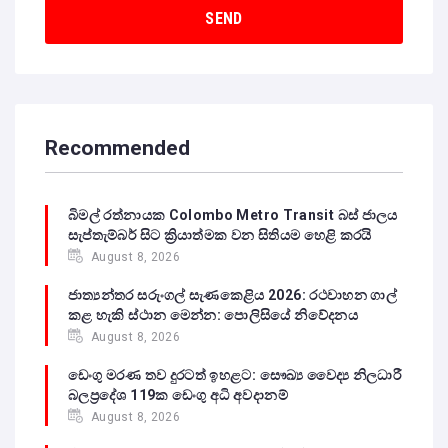
Recommended
බිමල් රත්නායක Colombo Metro Transit බස් ජාලය
සැප්තැම්බර් සිට ක්‍රියාත්මක වන සිතියම හෙළි කරයි
August 8, 2026
ජාත්‍යන්තර සරුංගල් සැණකෙළිය 2026: රථවාහන ගාල්
කළ හැකි ස්ථාන මෙන්න: පොලිසියේ නිවේදනය
August 8, 2026
ඩෙංගු මරණ තව දුරටත් ඉහළට: සෞඛ්‍ය වෛද්‍ය නිලධාරී
බලප්‍රදේශ 119ක ඩෙංගු අධි අවදානම්
August 8, 2026