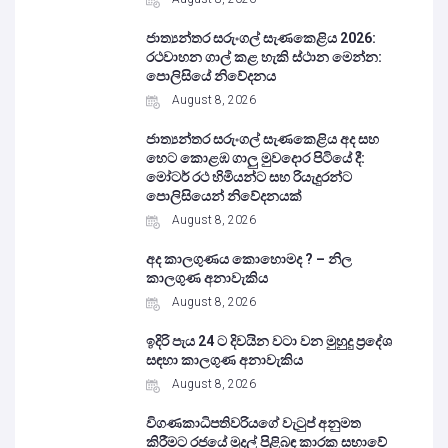
ජාත්‍යන්තර සරුංගල් සැණකෙළිය 2026:
රථවාහන ගාල් කළ හැකි ස්ථාන මෙන්න:
පොලිසියේ නිවේදනය
August 8, 2026
ජාත්‍යන්තර සරුංගල් සැණකෙළිය අද සහ
හෙට කොළඹ ගාලු මුවදොර පිටියේ දී:
මෝටර් රථ හිමියන්ට සහ රියැදුරන්ට
පොලිසියෙන් නිවේදනයක්
August 8, 2026
අද කාලගුණය කොහොමද ? – නිල
කාලගුණ අනාවැකිය
August 8, 2026
ඉදිරි පැය 24 ට දිවයින වටා වන මුහුදු ප්‍රදේශ
සඳහා කාලගුණ අනාවැකිය
August 8, 2026
විගණකාධිපතිවරියගේ වැටුප් අනුමත
කිරීමට රජයේ මුදල් පිළිබඳ කාරක සභාවේ