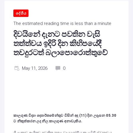
දේශීය
The estimated reading time is less than a minute
දිවයිනේ දැනට පවතින වැසි
තත්ත්වය ඉදිරි දින කිහිපයේදී
තවදුරටත් බලාපොරොත්තුවේ
May 11, 2026
0
කාලගුණ විද්‍යා දෙපාර්තමේන්තුව විසින් අද (11) දින උදෑසන 05.30
ට නිකුත්කරන ලද නිල කාලගුණ අනාවැකිය.
ශ්‍රී ලංකාව ආශ්‍රිතව පවතින පහළ වායුගෝලීය කැළඹිලි ස්වභාවය,