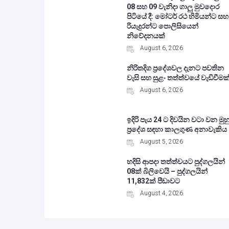
08 සහ 09 වැනිදා ගාලු මුවදොර
පිටියේ දී: මෝටර් රථ හිමියන්ට සහ
රියැදුරන්ට පොලිසියෙන්
නිවේදනයක්
August 6, 2026
නිරිතදිග ප්‍රදේශවල දැනට පවතින
වැසි සහ සුළං තත්ත්වයේ වැඩිවීමක
August 6, 2026
ඉදිරි පැය 24 ට දිවයින වටා වන මුහු
ප්‍රදේශ සඳහා කාලගුණ අනාවැකිය
August 5, 2026
හදිසි ආපදා තත්ත්වයට පුද්ගලයින්
08ක් බිලිවෙයි – පුද්ගලයින්
11,832ක් පීඩාවට
August 4, 2026