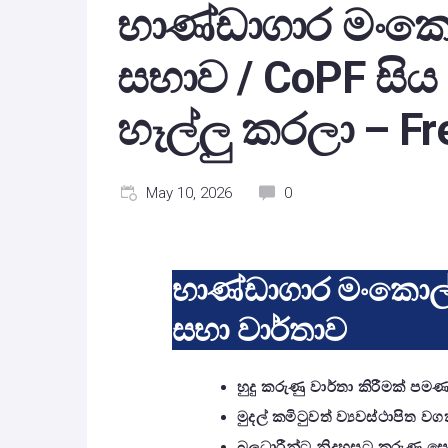
භාණ්ඩාගාර මංකො
සභාව / CoPF සිය 
හෑල්ලු කරලා – Fr
May 10, 2026
0
භාණ්ඩාගාර මංකොල්
සභා වාර්තාව
හුදු කරුණු වාර්තා කිරීමක් පමණ
මුදල් කමිටුවත් ව්‍යවස්ථාපිත 
බලධාරීන්ට නිදහසට කරුණු ස