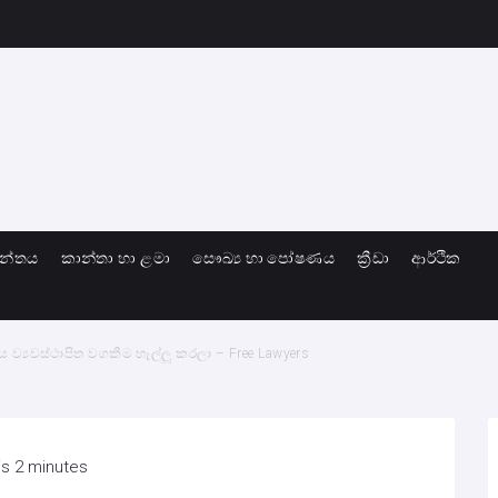
ාන්තය
කාන්තා හා ළමා
සෞඛ්‍ය හා පෝෂණය
ක්‍රීඩා
ආර්ථික
ව්‍යවස්ථාපිත වගකීම හෑල්ලු කරලා – Free Lawyers
is 2 minutes