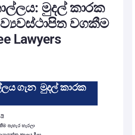
ල්ලය: මුදල් කාරක
ව්‍යවස්ථාපිත වගකීම
ee Lawyers
ලය ගැන මුදල් කාරක
යි
වගකීම පැහැර හැරලා
ොයාගන්න කාලය දීලා