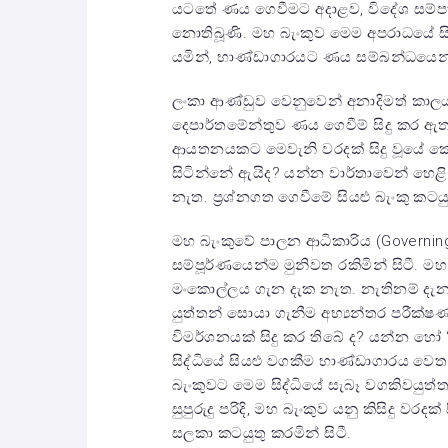
යටතේ ණය ගෙවීමට අදාළව, විදේශ සම්පත
නොතිබූණි. මහ බැංකුව මෙම අපරාධයේ සි
යමින්, භාණ්ඩාගාරයට ණය සම්බන්ධයෙන්
ලංකා ආණ්ඩුව වෙනුවෙන් අනාදිමත් කාලයක්
දෙපාර්තමේන්තුව ණය ගෙවීම් සිදු කර ඇත.
ආයතනයකට මෙවැනි වරදක් සිදු වූයේ ක
සිටින්නේ ඇයිද? යන්න වාර්තාවෙන් හෙ
නැත. ප්‍රශ්නගත ගෙවීමේ සියළු බැංකු කටයුත
මහ බැංකුවේ පාලන ආධිකාරිය (Governing
සම්පූර්ණයෙන්ම මුනිවත රකිමින් සිටී. ම
මංකොල්ලය ගැන දැක‍ නැත. නැතිනම් දැ
යුත්තන් සොයා ගැනීම අභ්‍යන්තර පරීක්
විමර්ශනයක් සිදු කර තිබේ ද? යන්න හ
සිද්ධියේ සියළු වගකීම භාණ්ඩාගාරය වෙ
බැංකුවට මෙම සිද්ධියේ සැබෑ වගකිවයුත්
සුපුරුදු පරිදි, මහ බැංකුව යනු කිසිදු ව
සලකා කටයුතු කරමින් සිටී.