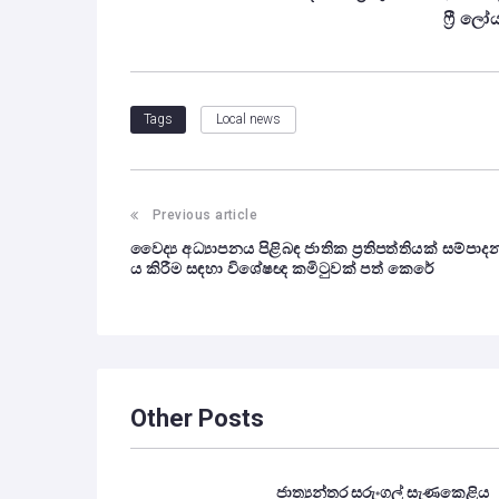
‍ෆ්‍රී ල
Local news
Tags
Previous article
වෛද්‍ය අධ්‍යාපනය පිළිබඳ ජාතික ප්‍රතිපත්තියක් සම්පාද
ය කිරීම සඳහා විශේෂඥ කමිටුවක් පත් කෙරේ
Other Posts
ජාත්‍යන්තර සරුංගල් සැණකෙළිය