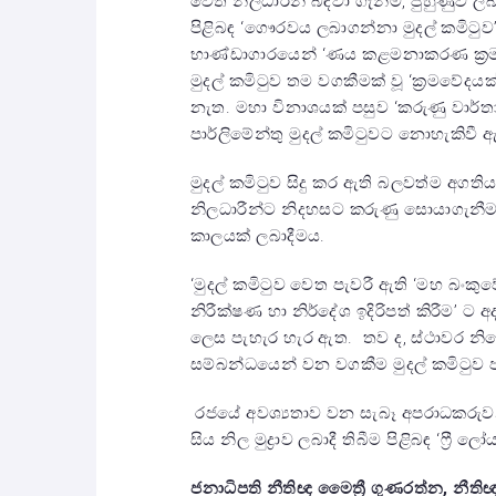
වෙත නිලධාරීන් බඳවා ගැනීම, පුහුණුව ලබ
පිළිබඳ ‘ගෞරවය ලබාගන්නා මුදල් කමිටුව
භාණ්ඩාගාරයෙන් ‘ණය කළමනාකරණ ක්‍රමව
මුදල් කමිටුව තම වගකීමක් වූ ‘ක්‍රමවේදයක
නැත. මහා විනාශයක් පසුව ‘කරුණු වාර්තා 
පාර්ලි‍මේන්තු මුදල් කමිටුවට නොහැකිවී
මුදල් කමිටුව සිදු කර ඇති බලවත්ම අගත
නිලධාරීන්ට නිදහසට කරුණු සොයාගැනී
කාලයක් ලබාදීමය.
‘මුදල් කමිටුව වෙත පැවරී ඇති ‘මහ බංකු
නිරීක්ෂණ හා නිර්දේශ ඉදිරිපත් කිරී‍ම’ 
ලෙස පැහැර හැර ඇත. තව ද, ස්ථාවර නියෝ
සම්බන්ධයෙන් වන වගකීම මුදල් කමිටුව
රජයේ අවශ්‍යතාව වන සැබෑ අපරාධකරුවන්
සිය නිල මුද්‍රාව ලබාදී තිබීම පිළිබඳ ‘‍ෆ්‍
ජනාධිපති නීතිඥ මෛත්‍රී ගුණරත්න, නීති