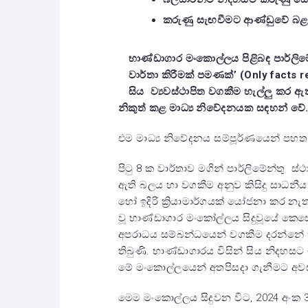
කරුණු සැඟවීමට ආණ්ඩුවේ බළ
භාණ්ඩාගාර මංකොල්ලය පිළිබඳ පාර්ලිමේන
වාර්තා කිරීමක් පමණක්’ (Only ‍facts r
සිය ව්‍යවස්ථාපිත වගකීම හැල්ලු කර ඇ
නිකුත් කළ මාධ්‍ය නිවේදනයක සඳහන් වේ
එම මාධ්‍ය නිවේදනය සම්පූර්ණයෙන් පහත
පිටු 8 ක වාර්තාව මගින් පාර්ලිමේන්තු 
ඇති බලය හා වගකීම අනුව කිසිදු සාධනී
හෝ ඉදිරි ක්‍රියාමාර්ගයක් යෝජනා කර නැ
වූ භාණ්ඩාගාර මංකෝල්ලය සිදුවූයේ කෙස
අපරාධය සම්බන්ධයෙන් වගකීම දරන්නේ ක
තිබුණි. භාණ්ඩාගාරය විසින් සිය නිදහසට 
මේ මංකොල්ලයෙන් අතපිසදා ගැනීමට අවස
මෙම මංකොල්ලය සිදුවන විට, 2024 අං