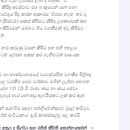
ාදීම ගැන උපදෙස් ලබා දී තිබුණි. ඒ
’ කිසිදු අවස්ථාව මහ බංකුවෙන් හෝ මහා
ේදය සිදු කරන ආකාරය’ විමසා නැත. තව ද,
් (සිස්ටම්) සකස් කිරිමට කිසිදු උපකාරයක් කර
කිරී‍මෙන්’ ඔබ්බට ගිය වගකීමක් ඉටු කිරීමට
 ඇත.
ිය නම් කරුණු වසන් කිරීම සහ එහි ඉහළම
මටත් ලේඛන සකස් කර ගැනීමටත් මාසයක
වේ හා භාණ්ඩාගාරයේ ව්‍යවස්ථාපිත වගකීම පිළිබඳ
ට අදාල වගකීම මෙම වාර්තාව මගින් ලැජ්ජා සහගත
ග 121 (2) ජී ‘රාජ්‍ය ණය හා ණය සේවා
 පැහැර හැර හෝ අඩු ඇගයීමකට ලක් කර ඇත.
 සැඟවීම සඳහා පාර්ලිමේන්තුවේ මුදල් කමිටුව
රී ලෝයර්ස් සංවිධානය’ දැඩි කණස්සල්ල පල කරයි.
ඥ අතුල ද සිල්වා සහ රජිත් කීර්ති තෙන්නකෝන් –