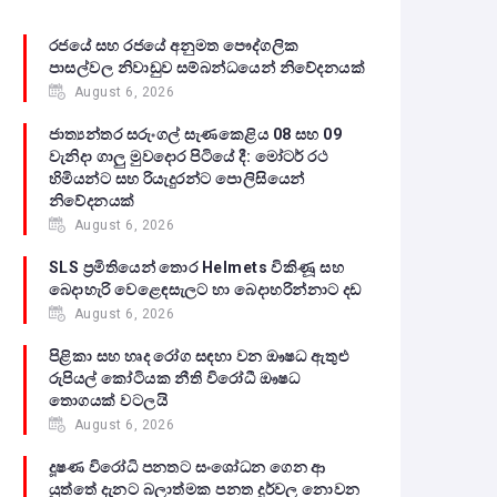
රජයේ සහ රජයේ අනුමත පෞද්ගලික
පාසල්වල නිවාඩුව සම්බන්ධයෙන් නිවේදනයක්
August 6, 2026
ජාත්‍යන්තර සරුංගල් සැණකෙළිය 08 සහ 09
වැනිදා ගාලු මුවදොර පිටියේ දී: මෝටර් රථ
හිමියන්ට සහ රියැදුරන්ට පොලිසියෙන්
නිවේදනයක්
August 6, 2026
SLS ප්‍රමිතියෙන් තොර Helmets විකිණූ සහ
බෙදාහැරි වෙළෙඳසැලට හා බෙදාහරින්නාට දඩ
August 6, 2026
පිළිකා සහ හෘද රෝග සඳහා වන ඖෂධ ඇතුළු
රුපියල් කෝටියක නීති විරෝධී ඖෂධ
තොගයක් වටලයි
August 6, 2026
දූෂණ විරෝධි පනතට සංශෝධන ගෙන ආ
යුත්තේ දැනට බලාත්මක පනත දුර්වල නොවන