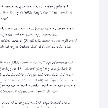
යත් නොවන ආයතනයක් ද? යන්න ප්‍රතිපත්ති
. මහ බැංකුවේ ‘කිසිවෙකුට වගවීමක් නොමැති
ර ඇත’.
සාධනීය කරුණ නම්, භාණ්ඩාගාරයේ ආයතන අතර
 විදේශ සම්පත් හා ණය කළමනාකරණ
ද්ධති දෙකක් (2) පවත්වාගෙන ගොස් ඇති අතර,
ියක් ලෙස එකිනෙකින් ස්වායක්ත, පරිගණක
ම පැහැදිලිව පෙනී යන්නේ ‘මුදල් අමාත්‍යාංශයේ
් රෙගුලාසි 135 යටතේ මුදල් බලය පැවරීමේ දී,
්ෂණ සුරියප්පෙරුම කටයුතු කර නොමැති බව ඉතා
 කරනු ලබන්නේ ප්‍රධාන ගණන්දීමේ නිලධාරියා වන
ල් කන්දරාවක තනි වගකීම ‘තනි අධ්‍යක්ෂවරයෙකු
 පරිපාලන ව්‍යවහාරයක් නොවන්නේය.
හිකල රාජ්‍ය ණය කලමනාකරණ දෙපාර්තමේන්තුව