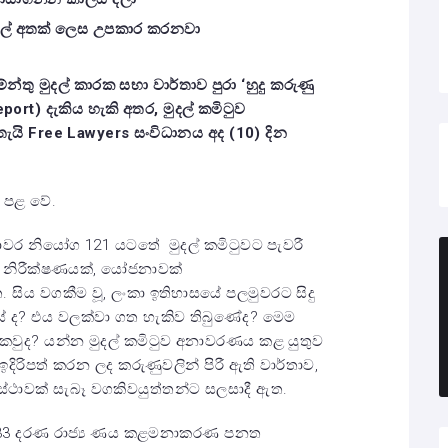
ල් අතක් ලෙස උපකාර කරනවා
්තු මුදල් කාරක සභා වාර්තාව පුරා ‘හුදු කරුණු
eport) දැකිය හැකි අතර, මුදල් කමිටුව
තැයි Free Lawyers සංවිධානය අද (10) දින
.
 පළ වේ.
ස්ථාවර නියෝග 121 යටතේ මුදල් කමිටුවට පැවරී
ය නිරීක්ෂණයක්, යෝජනාවක්
ත. සිය වගකීම වූ, ලංකා ඉතිහාසයේ පලමුවරට සිදු
ේ ද? එය වලක්වා ගත හැකිව ති‍බුණේද? මෙම
වුද? යන්න මුදල් කමිටුව අනාවරණය කළ යුතුව
ඉදිරිපත් කරන ලද කරුණුවලින් පිරී ඇති වාර්තාව,
්ථාවක් සැබෑ වගකිවයුත්තන්ට සලසාදී ඇත.
ක 33 දරණ රාජ්‍ය ණය කළමනාකරණ පනත