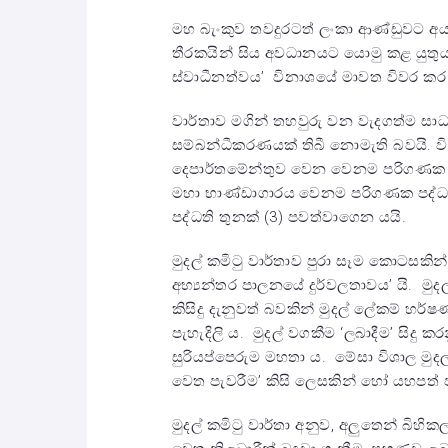
මහ බැංකුව තවදුරටත් ලංකා ආණ්ඩුවට අ
තීරකයින් සිය අවධානයට යොමු කළ යුතුය
ස්වාධීනත්වය’ විනාශයේ මාවත විවර ක
වාර්තාව මගින් තහවුරු වන වැදගත්ම 
සම්බන්ධීකරණයක් තිබී නොමැති බවයි.
දෙපාර්තමේන්තුව වෙන වෙනම පරිගණක ප
මහා භාණ්ඩාගාරය වෙනම පරිගණක පද්ධත
පද්ධති තුනක් (3) පවත්වාගෙන යයි.
මුදල් කමිටු වාර්තාව පුරා සෑම කොටසකින්
අභ්‍යන්තර පාලනයේ දුර්වලතාවය’ යි. මුදල
කිසිදු දැනුවත් බවකින් මුදල් ලේකම් හර
පැහැදිලි ය. මුදල් වගකීම ‘ලබාදීම’ සිදු
සුරියප්පෙරුම මහතා ය. මේසා විශාල මුද
වෙත පැවරීම’ කිසි ලෙසකින් හෝ යහපත්
මුදල් කමිටු වාර්තා අනුව, අලුතෙන් බි