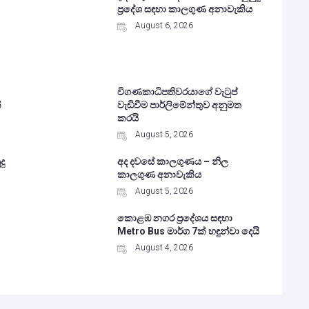
ප්‍රදේශ සඳහා කාලගුණ අනාවැකිය
August 6, 2026
විගණකාධිපතිවරයාගේ වැටුප්
්
වැඩිවීම පාර්ලිමේන්තුව අනුමත
කරයි
August 5, 2026
දු
අද දවසේ කාලගුණය – නිල
කාලගුණ අනාවැකිය
August 5, 2026
කොළඹ නගර ප්‍රදේශය සඳහා
Metro Bus මාර්ග 7ක් හඳුන්වා දෙයි
August 4, 2026