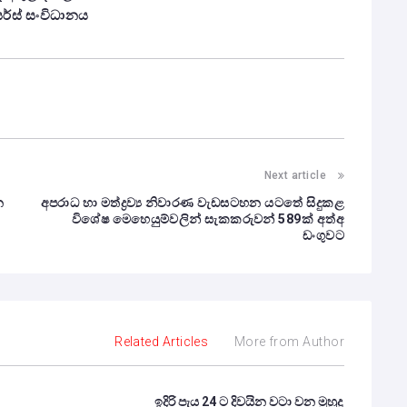
ෝයර්ස් සංවිධානය
Next article
න
අපරාධ හා මත්ද්‍රව්‍ය නිවාරණ වැඩසටහන යටතේ සිදුකළ
විශේෂ මෙහෙයුම්වලින් සැකකරුවන් 589ක් අත්අ
ඩංගුවට
Related Articles
More from Author
ඉදිරි පැය 24 ට දිවයින වටා වන මුහුදු