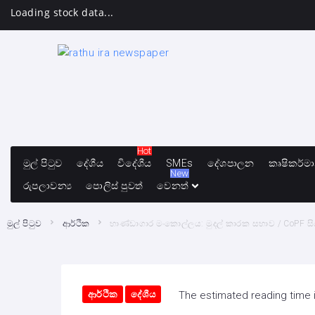
Loading stock data...
Hot
මුල් පිටුව
දේශීය
විදේශීය
SMEs
දේශපාලන
කෘෂිකර්ම
New
රුපලාවන්‍ය
පොලිස් පුවත්
වෙනත්
මුල් පිටුව
ආර්ථික
භාණ්ඩාගාර මංකොල්ලය: මුදල් කාරක සභාව / CoPF සිය 
ආර්ථික
දේශීය
The estimated reading time 