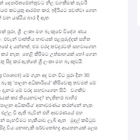
් දෙපාර්තමේන්තුවට නිල වගකීමක් පැවරී
යළු කටයුතු ආරම්භ කර, ඉදිරියට පවත්වා ගෙන
 වන යෂ්ඨිය බාර දී ඇත.
 පුරා, ශ්‍රී ලංකා මහ බැංකුවේ විදේශ ණය
 එවැන් වෘත්තීය භාවයක් පළපුරුද්දක් සහිත
ෙසේ ද යන්නත්, එම වරද තවදුරටත් සඟවාගෙන
ළි කර නැත. හෙළි කිරීමට උත්සාහයක් හෝ ගෙන
ු සිදු කර ඇත්තේ ශ්‍රී ලංකා මහ බැංකුවයි.
 Council) මේ ගැන අද වන විට පුරා දින 30
හ බැංකු ‘පාලන අධිකාරියේ’ කිසිවෙකු තවමත් මේ
න දැනම මේ වරද සඟවාගෙන සිටී. වගකිව
ෂණයක් කර තියෙනවාද? නැතිනම් බාහිර
ෝ ‘පාලන අධිකාරිය’ අනාවරණය කරන්නේ නැත.
ත එල්ල වී ඇති බැවින් එහි ආවරණයේ මහ
තන් සැඟවීමට හැකියාව ලැබී ඇත. මුදල් කමිටුව
රදක් සිදු විය නොහැකි සර්වතෝභද්‍ර ආයතනයක් ලෙස