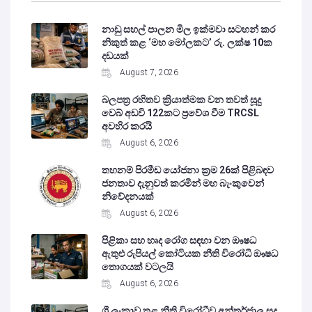
නාඩු සහල් පාලන මිල ඉක්මවා සටහන් කර
නිකුත් කළ ‘මහ මෝලකට’ රු. ලක්ෂ 10ක
දඩයක්
August 7, 2026
බලපත්‍ර රහිතව ක්‍රියාත්මක වන තවත් සූදු
වෙබ් අඩවි 122කට ප්‍රවේශ වීම TRCSL
අවහිර කරයි
August 6, 2026
තහනම් පිරමීඩ යෝජනා ක්‍රම 26ක් පිළිබඳව
ජනතාව දැනුවත් කරමින් මහ බැංකුවෙන්
නිවේදනයක්
August 6, 2026
පිළිකා සහ හෘද රෝග සඳහා වන ඖෂධ
ඇතුළු රුපියල් කෝටියක නීති විරෝධී ඖෂධ
තොගයක් වටලයි
August 6, 2026
ශ්‍රී ලංකාව තුළ නීති විරෝධීව අන්තර්ජාල සූදු