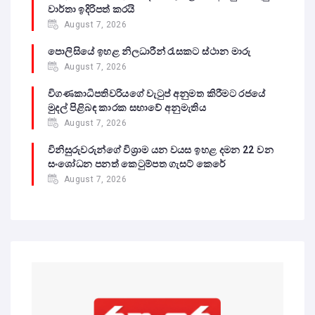
වාර්තා ඉදිරිපත් කරයි
August 7, 2026
පොලිසියේ ඉහළ නිලධාරීන් රැසකට ස්ථාන මාරු
August 7, 2026
විගණකාධිපතිවරියගේ වැටුප් අනුමත කිරීමට රජයේ
මුදල් පිළිබඳ කාරක සභාවේ අනුමැතිය
August 7, 2026
විනිසුරුවරුන්ගේ විශ්‍රාම යන වයස ඉහළ දමන 22 වන
සංශෝධන පනත් කෙටුම්පත ගැසට් කෙරේ
August 7, 2026