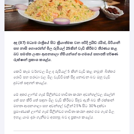
අද (07) මධ්‍යම රාත්‍රියේ සිට ක්‍රියාත්මක වන පරිදි ෆ්‍රයිඩ් රයිස්
,
බිරියානි
සහ නාසි ගොරෙන්ග් මිල රුපියල් 25කින් වැඩි කිරීමට තීරණය කළ
බව සමස්ත ලංකා ආපනශාලා හිමියන්ගේ සංගමයේ සභාපති හර්ෂණ
රුක්ෂාන් ප්‍රකාශ කළේය.
කෙටි කෑම වර්ගවල මිල ද රුපියල් 5 කින් වැඩි කළ නමුත් බිත්තර
රොටි සහ පරාටා වල මිල වැඩිවීමක් සිදු නොවන බව ඔහු වැඩි
දුරටත් සඳහන් කළේය.
මේ අතර ලාෆ්ස් ගෑස් සිලින්ඩර භාවිතා කරන අවන්හල්වල ප්ලේන්
තේ සහ කිරි තේ සඳහා මිල වැඩි කිරීමට සිදුව ඇති බව කී රක්ෂාන්
මහතා ආපනශාලා සහ අවන්හල් වලින් 25% සිට 30% දක්වා
ප්‍රමාණයක් ලාෆ්ස් ගෑස් සිලින්ඩර භාවිතා කරන අතර එම ගෑස් මිල
ඉහළ යාම දරා ගැනීමට අපහසු බව ද ප්‍රකාශ කළේය.