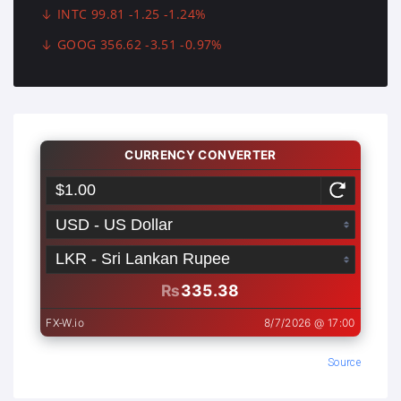
INTC 99.81 -1.25 -1.24%
GOOG 356.62 -3.51 -0.97%
Source