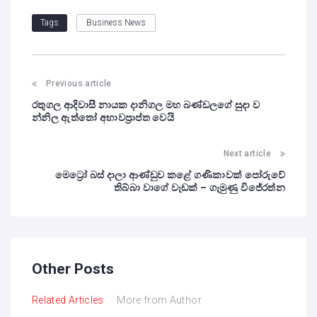
Business News
Tags
Previous article
රතුගල ආදිවාසී නායක දානිගල මහ බණ්ඩලගේ සුදා ව
න්නිල ඇත්තෝ අභාවප්‍රාප්ත වෙයි
Next article
මෙට්‍රෝ බස් දාලා ආණ්ඩුව කළේ ගණිකාවක් පෝරුවේ
තිබ්බා වාගේ වැඩක් – ගැමුණු විජේරත්න
Other Posts
Related Articles
More from Author