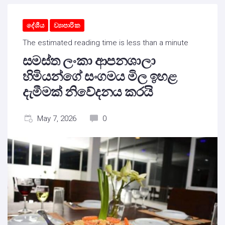
දේශීය
ව්‍යාපාරික
The estimated reading time is less than a minute
සමස්ත ලංකා ආපනශාලා
හිමියන්ගේ සංගමය මිල ඉහළ
දැමීමක් නිවේදනය කරයි
May 7, 2026
0