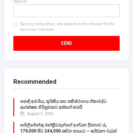
Website
Save my name, email, and website in this browser for the
next time I comment.
Recommended
සෞදි අරාබිය, තුර්කිය සහ පකිස්ථානය ඒකාබද්ධ
ආරක්ෂක ගිවිසුමකට අත්සන් තබයි
August 7, 2026
පාර්ලිමේන්තු මන්ත්‍රීවරුන්ගේ ඉන්ධන දීමනාව රු.
179,000 සිට 244,000 දක්වා ඉහළට – ආර්චුනා වැටුප්