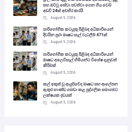
සහ ඔට්ටු සේවා පවත්වා ගෙන ගිය වෙබ්
අඩවි 24ක් අවහිර කරයි
August 5, 2026
පාරිභෝගික කටයුතු පිළිබඳ අධිකාරියෙන්
දිවයින පුරා ඖෂධ සැල් වැටලීම් 471ක්
August 5, 2026
පාරිභෝගික කටයුතු පිළිබඳ අධිකාරියෙන්
ඖෂධ අලෙවිසැල් හිමියන්ට විශේෂ දැනුවත්
කිරීමක්
August 5, 2026
කල් ඉකුත් වූ ආයුර්වේද ඖෂධ සහ ආලේපන
ඇතුළු භාණ්ඩ ගබඩා කළ පුද්ගලික සමාගමට
ලක්ෂයක දඩයක්
August 5, 2026