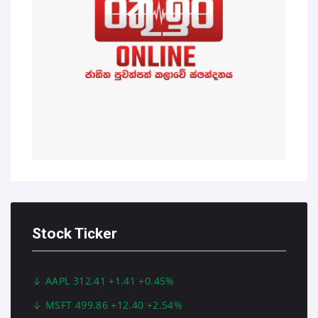
Stock Ticker
AAPL 312.41 +1.41 +0.45%
MSFT 499.86 +12.40 +2.54%