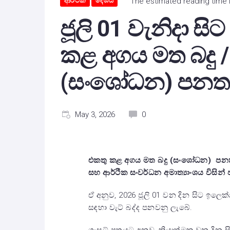
ආර්ථික
දේශීය
The estimated reading time 
ජූලි 01 වැනිදා සිට
කළ අගය මත බදු /
(සංශෝධන) පනත’ 
May 3, 2026
0
එකතු කළ අගය මත බදු (සංශෝධන) පනත් ක
සහ ආර්ථික සංවර්ධන අමාත්‍යාංශය විසින් ප
ඒ අනුව, 2026 ජූලි 01 වන දින සිට ඉලෙ
සඳහා වැට් බද්ද පනවනු ලැබේ.