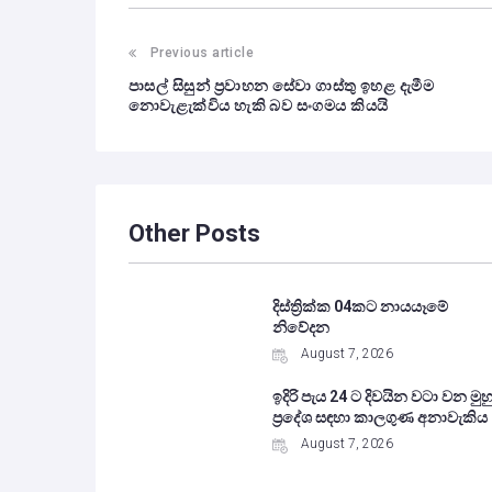
Previous article
පාසල් සිසුන් ප්‍රවාහන සේවා ගාස්තු ඉහළ දැමීම
නොවැළැක්විය හැකි බව සංගමය කියයි
Other Posts
දිස්ත්‍රික්ක 04කට නායයෑමේ
නිවේදන
August 7, 2026
ඉදිරි පැය 24 ට දිවයින වටා වන මුහු
ප්‍රදේශ සඳහා කාලගුණ අනාවැකිය
August 7, 2026