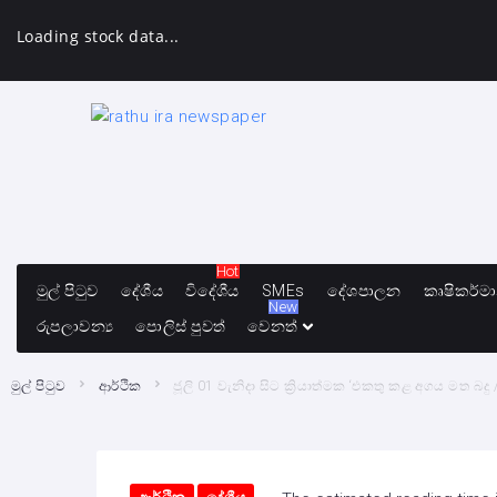
Loading stock data...
Hot
මුල් පිටුව
දේශීය
විදේශීය
SMEs
දේශපාලන
කෘෂිකර්ම
New
රුපලාවන්‍ය
පොලිස් පුවත්
වෙනත්
මුල් පිටුව
ආර්ථික
ජූලි 01 වැනිදා සිට ක්‍රියාත්මක ‘එකතු කළ අගය මත බ