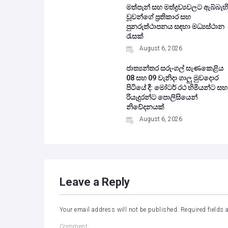
මත්පැන් සහ මත්ද්‍රව්‍යවලට ඇබ්බැහි
වූවන්ගේ ප්‍රතිකාර සහ
පුනරුත්ථාපනය සඳහා මධ්‍යස්ථාන
රැසක්
August 6, 2026
ජාත්‍යන්තර සරුංගල් සැණකෙළිය
08 සහ 09 වැනිදා ගාලු මුවදොර
පිටියේ දී: මෝටර් රථ හිමියන්ට සහ
රියැදුරන්ට පොලිසියෙන්
නිවේදනයක්
August 6, 2026
Leave a Reply
Your email address will not be published.
Required fields
Comment