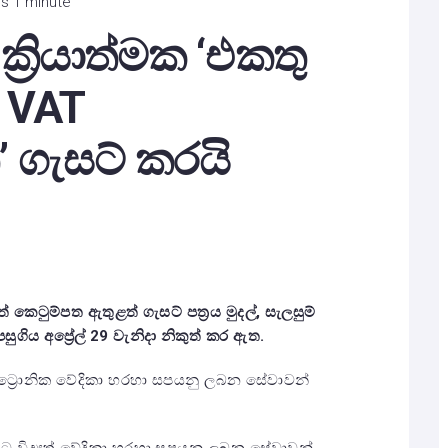
is 1 minute
 ක්‍රියාත්මක ‘එකතු
 VAT
ගැසට් කරයි
ෙටුම්පත ඇතුළත් ගැසට් පත්‍රය මුදල්
,
සැලසුම්
සුගිය අප්‍රේල් 29 වැනිදා නිකුත් කර ඇත.
ක්ට්‍රොනික වේදිකා හරහා සපයනු ලබන සේවාවන්