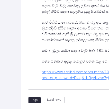
ගැසට් පත්‍රයට අනුව, ක්‍රියාත්මක වන දින
සඳහා වැට් බද්ද පනවනු ලබන අතර එය ඩි
පුළුල් කිරීම සඳහා සැලකිය යුතු පියවරක් 
නව විධිවිධාන යටතේ, ඕනෑම බදු අය කළ 
ලියාපදිංචි කිරීම සඳහා අවශ්‍ය වීමට නම්, 
වටිනාකමක් ඇති ශ්‍රී ලංකාව තුළ බදු 
සංයෝජනයක් සැපයූ පුද්ගලයෙකු සිටිය යුත
තව ද, මූල්‍ය සේවා සඳහා වැට් බද්ද 18% 
මෙම පනතට අදාළ යොමුව පහත පළ වේ.
https://www.scribd.com/document/10
secret_password=DUq6HHByANzhc7y
Local news
Tags