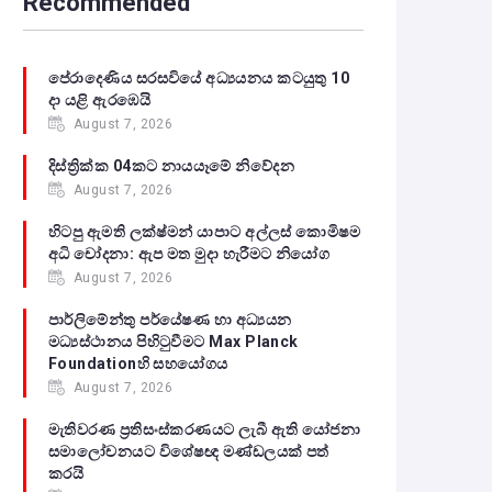
Recommended
පේරාදෙණිය සරසවියේ අධ්‍යයනය කටයුතු 10
දා යළි ඇරඹෙයි
August 7, 2026
දිස්ත්‍රික්ක 04කට නායයෑමේ නිවේදන
August 7, 2026
හිටපු ඇමති ලක්ෂ්මන් යාපාට අල්ලස් කොමිෂම
අධි චෝදනා: ඇප මත මුදා හැරීමට නියෝග
August 7, 2026
පාර්ලිමේන්තු පර්යේෂණ හා අධ්‍යයන
මධ්‍යස්ථානය පිහිටුවීමට Max Planck
Foundationහි සහයෝගය
August 7, 2026
මැතිවරණ ප්‍රතිසංස්කරණයට ලැබී ඇති යෝජනා
සමාලෝචනයට විශේෂඥ මණ්ඩලයක් පත්
කරයි