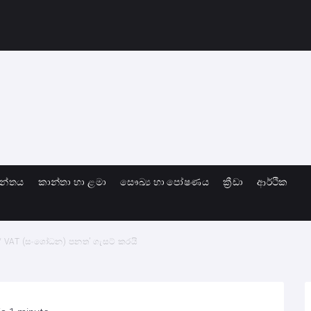
ාන්තය
කාන්තා හා ළමා
සෞඛ්‍ය හා පෝෂණය
ක්‍රීඩා
ආර්ථික
දු / VAT (සංශෝධන) පනත’ ගැසට් කරයි