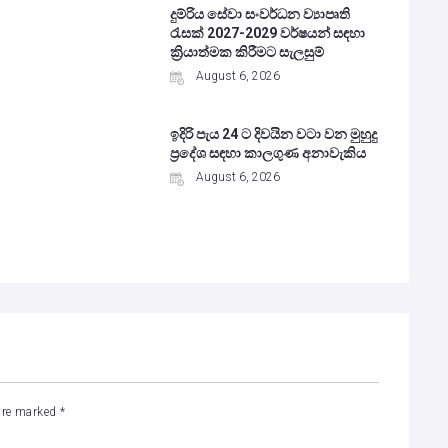
දුම්රිය සේවා සංවර්ධන ව්‍යාපෘති
රැසක් 2027-2029 වර්ෂයන් සඳහා
ක්‍රියාත්මක කිරීමට සැලසුම්
August 6, 2026
ඉදිරි පැය 24 ට දිවයින වටා වන මුහුදු
ප්‍රදේශ සඳහා කාලගුණ අනාවැකිය
August 6, 2026
 are marked
*