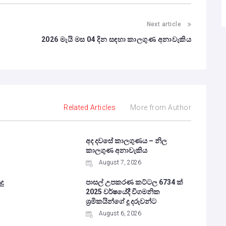
Next article
2026 මැයි මස 04 දින සඳහා කාලගුණ අනාවැකිය
Related Articles
More from Author
අද දවසේ කාලගුණය – නිල
කාලගුණ අනාවැකිය
August 7, 2026
දු
පාසල් උපකරණ කට්ටල 6734 ක්
2025 වර්ෂයේදී විගමනික
ශ්‍රමිකයින්ගේ දූ දරුවන්ට
August 6, 2026