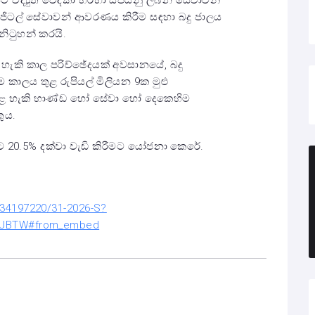
 සිට විද්‍යුත් වේදිකා හරහා සපයනු ලබන සේවාවන්
ජිටල් සේවාවන් ආවරණය කිරීම සඳහා බදු ජාලය
සනිටුහන් කරයි.
හැකි කාල පරිච්ඡේදයක් අවසානයේ, බදු
එම කාලය තුළ රුපියල් මිලියන 9ක මුළු
අය කළ හැකි භාණ්ඩ හෝ සේවා හෝ දෙකෙහිම
ුය.
සිට 20.5% දක්වා වැඩි කිරීමට යෝජනා කෙරේ.
34197220/31-2026-S?
jJBTW#from_embed