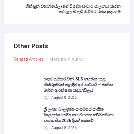
භික්ෂූන් වහන්සේලාගේ විදේශ සංචාර පාලනය කරන
රෙගුලාසි දැඩි කිරීමට රජය සූදානම්
Other Posts
Related Articles
More from Author
යතුරුපැදිකරුවන් SLS සහතික කළ
හිස්වැස්මක් පැළඳීම අනිවාර්යයි – ජාතික
මාර්ග ආරක්ෂණ කවුන්සිලය
August 8, 2026
ශ්‍රී ලංකා බාලදක්ෂ සංගමයේ ජාතික
බාලදක්ෂ සේවා සහ මහජන සම්බන්ධතා
ව්‍යාපෘතිය 2026 දියත් කෙරේ
August 8, 2026