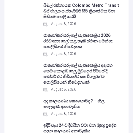
බිමල් රත්නායක Colombo Metro Transit
බස් ජාලය සැප්තැම්බර් සිට ක්‍රියාත්මක වන
සිතියම හෙළි කරයි
August 8, 2026
ජාත්‍යන්තර සරුංගල් සැණකෙළිය 2026:
රථවාහන ගාල් කළ හැකි ස්ථාන මෙන්න:
පොලිසියේ නිවේදනය
August 8, 2026
ජාත්‍යන්තර සරුංගල් සැණකෙළිය අද සහ
හෙට කොළඹ ගාලු මුවදොර පිටියේ දී:
මෝටර් රථ හිමියන්ට සහ රියැදුරන්ට
පොලිසියෙන් නිවේදනයක්
August 8, 2026
අද කාලගුණය කොහොමද ? – නිල
කාලගුණ අනාවැකිය
August 8, 2026
ඉදිරි පැය 24 ට දිවයින වටා වන මුහුදු ප්‍රදේශ
සඳහා කාලගුණ අනාවැකිය