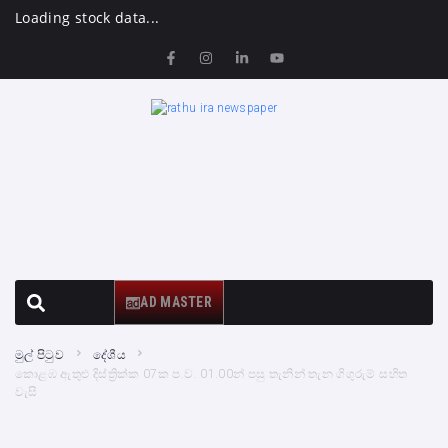
Loading stock data...
AD MASTER
මුල් පිටුව
දේශීය
කොළඹ ඇතුළු දිස්ත්‍රික්ක 07ක ප.ව. 01.00න් පසු තැනින් තැන ගිගුරුම් සහිත
වැසි