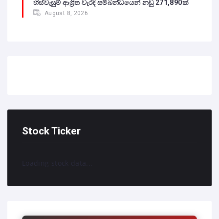
හිස්වැසුම් ආශ්‍රිත වැරදි සම්බන්ධයෙන් නඩු 271,890ක්
August 8, 2026
Stock Ticker
Loading stock data...