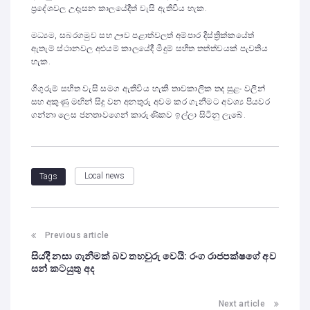
ප්‍රදේශවල උදෑසන කාලයේදීත් වැසි ඇතිවිය හැක.
මධ්‍යම, සබරගමුව සහ ඌව පළාත්වලත් අම්පාර දිස්ත්‍රික්කයේත්
ඇතැම් ස්ථානවල අළුයම් කාලයේදී මීදුම් සහිත තත්ත්වයක් පැවතිය
හැක.
ගිගුරුම් සහිත වැසි සමග ඇතිවිය හැකි තාවකාලික තද සුළං වලින්
සහ අකුණු මඟින් සිදු වන අනතුරු අවම කර ගැනීමට අවශ්‍ය පියවර
ගන්නා ලෙස ජනතාවගෙන් කාරුණිකව ඉල්ලා සිටිනු ලැබේ.
Local news
Tags
Previous article
සියදිි නසා ගැනීමක් බව තහවුරු වෙයි: රංග රාජපක්ෂගේ අව
සන් කටයුතු අද
Next article