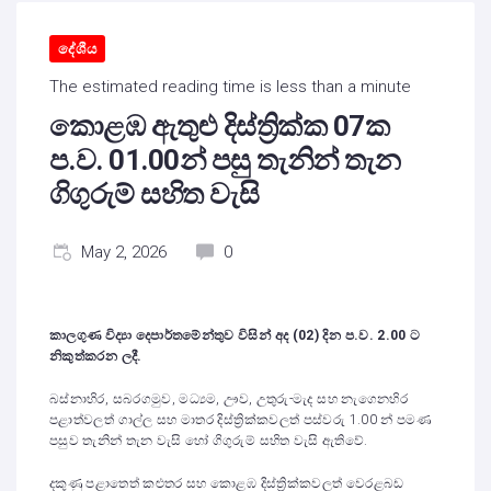
දේශීය
The estimated reading time is less than a minute
කොළඹ ඇතුළු දිස්ත්‍රික්ක 07ක
ප.ව. 01.00න් පසු තැනින් තැන
ගිගුරුම් සහිත වැසි
May 2, 2026
0
කාලගුණ විද්‍යා දෙපාර්තමේන්තුව විසින් අද (02) දින ප.ව. 2.00 ට
නිකුත්කරන ලදී.
බස්නාහිර, සබරගමුව, මධ්‍යම, ඌව, උතුරු-මැද සහ නැගෙනහිර
පළාත්වලත් ගාල්ල සහ මාතර දිස්ත්‍රික්කවලත් පස්වරු 1.00 න් පමණ
පසුව තැනින් තැන වැසි හෝ ගිගුරුම් සහිත වැසි ඇතිවේ.
දකුණු පළාතෙත් කළුතර සහ කොළඹ දිස්ත්‍රික්කවලත් වෙරළබඩ