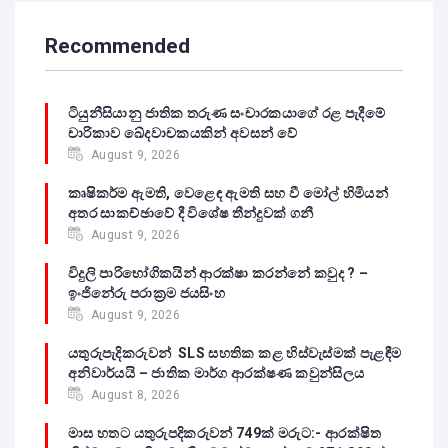
Recommended
ටියුනීසියානු ජාතික තරුණ සංචාරකයාගේ රළ පැදීමේ
චාරිකාව ඛේදවාචකයකින් අවසන් වේ‍
August 9, 2026
කෘෂිකර්ම ඇමති, වෙළෙඳ ඇමති සහ වී මෝල් හිමියන්
අතර සාකච්ඡාවේ දී විශේෂ තීන්දුවක් ගනී
August 9, 2026
විදුලි පාරිභෝගිකයින් ආරක්ෂා කරන්නේ කවුද ? –
ඉංජිනේරු පරාක්‍රම ජයසිංහ
August 9, 2026
යතුරුපැදිකරුවන් SLS සහතික කළ හිස්වැස්මක් පැළඳීම
අනිවාර්යයි – ජාතික මාර්ග ආරක්ෂණ කවුන්සිලය
August 8, 2026
මාස හතට යතුරුපදිකරුවන් 749ක් මරුට:- ආරක්ෂිත