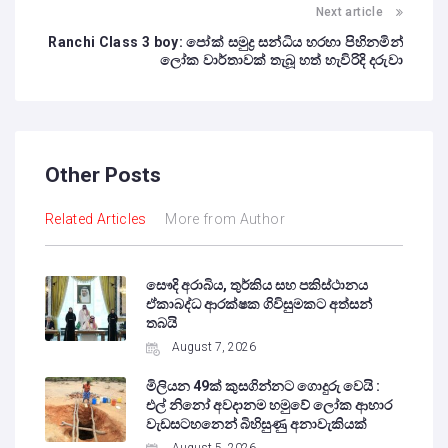
Next article
Ranchi Class 3 boy: පෝක් සමුද්‍ර සන්ධිය හරහා පිහිනමින්
ලෝක වාර්තාවක් තැබූ හත් හැවිරිදි දරුවා
Other Posts
Related Articles
More from Author
සෞදි අරාබිය, තුර්කිය සහ පකිස්ථානය
ඒකාබද්ධ ආරක්ෂක ගිවිසුමකට අත්සන්
තබයි
August 7, 2026
මිලියන 49ක් කුසගින්නට ගොදුරු වෙයි :
එල් නිනෝ අවදානම හමුවේ ලෝක ආහාර
වැඩසටහනෙන් බිහිසුණු අනාවැකියක්