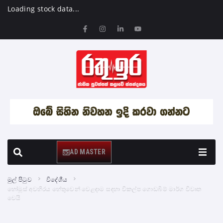
Loading stock data...
AD MASTER
මුල් පිටුව
විදේශීය
හෝමූස් අවහිරය හේතුවෙන් වෙළඳාම සඳහා විකල්ප ගොඩබිම් මාර්ග විවෘත
වෙයි