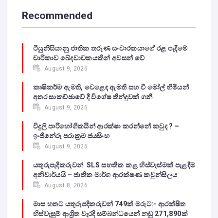
Recommended
ටියුනීසියානු ජාතික තරුණ සංචාරකයාගේ රළ පැදීමේ
චාරිකාව ඛේදවාචකයකින් අවසන් වේ‍
August 9, 2026
කෘෂිකර්ම ඇමති, වෙළෙඳ ඇමති සහ වී මෝල් හිමියන්
අතර සාකච්ඡාවේ දී විශේෂ තීන්දුවක් ගනී
August 9, 2026
විදුලි පාරිභෝගිකයින් ආරක්ෂා කරන්නේ කවුද ? –
ඉංජිනේරු පරාක්‍රම ජයසිංහ
August 9, 2026
යතුරුපැදිකරුවන් SLS සහතික කළ හිස්වැස්මක් පැළඳීම
අනිවාර්යයි – ජාතික මාර්ග ආරක්ෂණ කවුන්සිලය
August 8, 2026
මාස හතට යතුරුපදිකරුවන් 749ක් මරුට:- ආරක්ෂිත
හිස්වැසුම් ආශ්‍රිත වැරදි සම්බන්ධයෙන් නඩු 271,890ක්