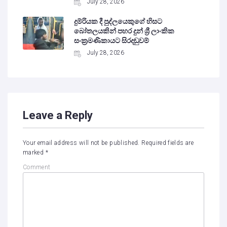
July 28, 2026
දුම්රියක දී පුද්ලයෙකුගේ හිසට
බෝතලයකින් පහර දුන් ශ්‍රී ලාංකික
සංක්‍රමණිකායට සිරදඬුවම්
July 28, 2026
Leave a Reply
Your email address will not be published.
Required fields are
marked
*
Comment