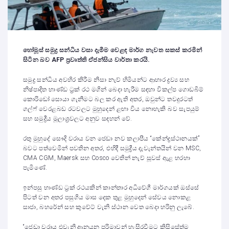
හෝමූස් සමුද්‍ර සන්ධිය වසා දැමීම වෙළඳ මාර්ග නැවත සකස් කරමින්
සිටින බව
AFP
ප්‍රවෘත්ති ඒජන්සිය වාර්තා කරයි.
සමුද්‍ර සන්ධිය අවහිර කිරීම නිසා නැව් හිමියන්ට ආහාර ද්‍රව්‍ය සහ
නිෂ්පාදිත භාණ්ඩ ට්‍රක් රථ මගින් බෙදා හැරීම සඳහා විකල්ප ගොඩබිම්
කොරිඩෝ සොයා ගැනීමට බල කර ඇති අතර, ඔවුන්ට තවදුරටත්
ගල්ෆ් වෙරළබඩ රටවලට මුහුදෙන් ළඟා විය නොහැකි බව සැපයුම්
සහ සමුද්‍රීය මූලාශ්‍රවලට අනුව සඳහන් වේ.
රතු මුහුදේ සෞදි වරාය වන ජෙඩා නව කලාපීය “කේන්ද්‍රස්ථානයක්”
බවට පත්වෙමින් පවතින අතර, එහිදී සමුද්‍රීය දැවැන්තයින් වන MSC,
CMA CGM, Maersk සහ Cosco වෙතින් නැව් සූවස් ඇළ හරහා
පැමිණේ.
ඉන්පසු භාණ්ඩ ට්‍රක් රථයකින් කාන්තාර අධිවේගී මාර්ගයක් ඔස්සේ
පිටත් වන අතර පසුගිය මාස දෙක තුළ මුහුදෙන් සේවය නොකළ
සාජා, බහරේන් සහ කුවේට් වැනි ස්ථාන වෙත බෙදා හරිනු ලැබේ.
“ජෙඩා වරාය එවැනි ආනයන පරිමාවන් හැසිරවීමට කිසිසේත්ම