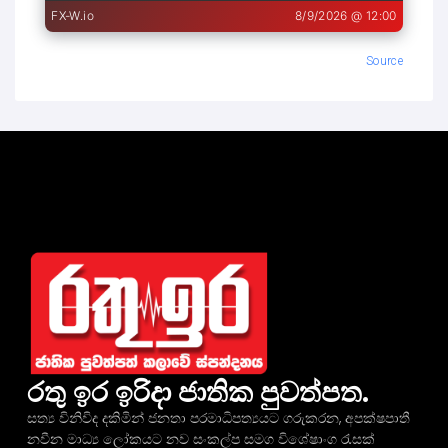
Source
රතු ඉර ඉරිදා ජාතික පුවත්පත.
සත්‍ය විනිවිද දකිමින් ජනතා පරමාධිපත්‍යයට ගරුකරන, අපක්ෂපාතී
නවීන මාධ්‍ය ලෝකයට නව සංකල්ප සමග විශේෂාංග රැසක්