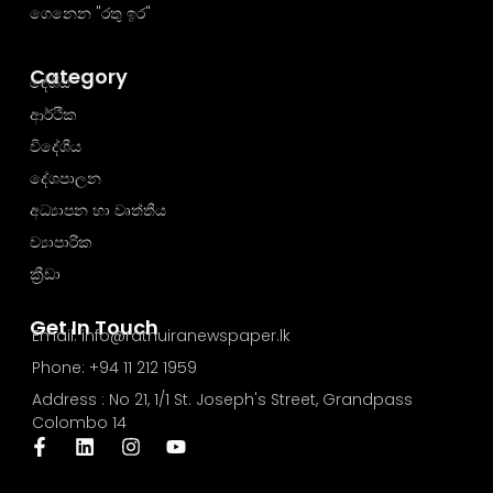
ගෙනෙන "රතු ඉර"
Category
දේශීය
ආර්ථික
විදේශීය
දේශපාලන
අධ්‍යාපන හා වෘත්තීය
ව්‍යාපාරික
ක්‍රීඩා
Get In Touch
Email: info@rathuiranewspaper.lk
Phone: +94 11 212 1959
Address : No 21, 1/1 St. Joseph's Street, Grandpass
Colombo 14