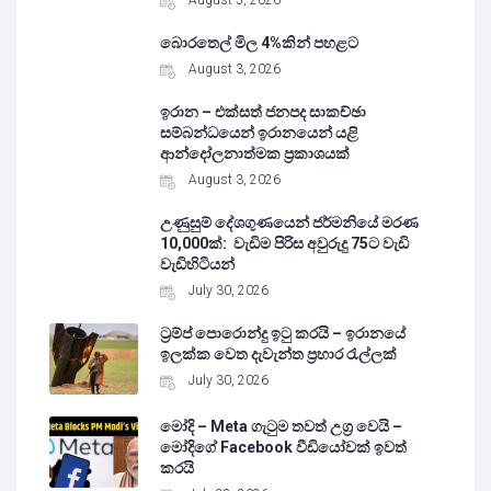
August 5, 2026
බොරතෙල් මිල 4%කින් පහළට
August 3, 2026
ඉරාන – එක්සත් ජනපද සාකච්ඡා
සම්බන්ධයෙන් ඉරානයෙන් යළි
ආන්දෝලනාත්මක ප්‍රකාශයක්
August 3, 2026
උණුසුම් දේශගුණයෙන් ජර්මනියේ මරණ
10,000ක්: වැඩිම පිරිස අවුරුදු 75ට වැඩි
වැඩිහිටියන්
July 30, 2026
ට්‍රම්ප් පොරොන්දු ඉටු කරයි – ඉරානයේ
ඉලක්ක වෙත දැවැන්ත ප්‍රහාර රැල්ලක්
July 30, 2026
මෝදි – Meta ගැටුම තවත් උග්‍ර වෙයි –
මෝදිගේ Facebook වීඩියෝවක් ඉවත්
කරයි