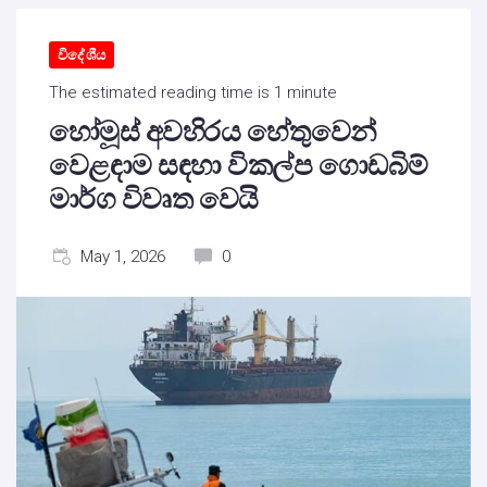
විදේශීය
The estimated reading time is 1 minute
හෝමූස් අවහිරය හේතුවෙන්
වෙළඳාම සඳහා විකල්ප ගොඩබිම්
මාර්ග විවෘත වෙයි
May 1, 2026
0