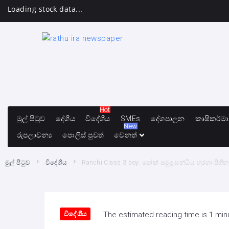
Loading stock data...
Hot
මුල් පිටුව
දේශීය
විදේශීය
SMEs
දේශපාලන
කෘෂිකර්ම
New
රුපලාවන්‍ය
පොලිස් පුවත්
වෙනත්
මුල් පිටුව
විදේශීය
Ranchi Class 3 boy: පෝක් සමුද්‍ර සන්ධිය හරහා පිහින
විදේශීය
The estimated reading time is 1 min