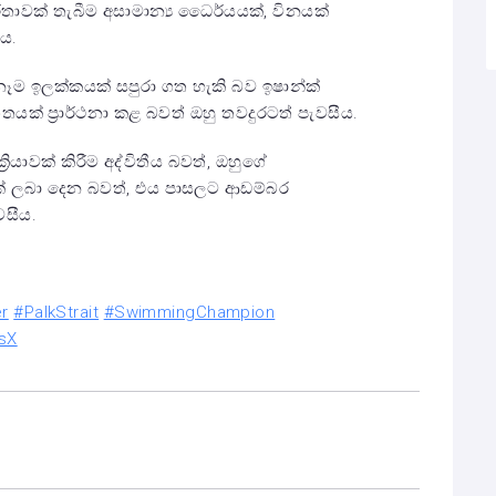
්තාවක් තැබීම අසාමාන්‍ය ධෛර්යයක්, විනයක්
ීය.
නෑම ඉලක්කයක් සපුරා ගත හැකි බව ඉෂාන්ක්
ගතයක් ප්‍රාර්ථනා කළ බවත් ඔහු තවදුරටත් පැවසීය.
‍රියාවක් කිරීම අද්විතීය බවත්, ඔහුගේ
යක් ලබා දෙන බවත්, එය පාසලට ආඩම්බර
වසීය.
r
#PalkStrait
#SwimmingChampion
sX