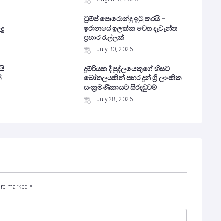
ට්‍රම්ප් පොරොන්දු ඉටු කරයි –
දු
ඉරානයේ ඉලක්ක වෙත දැවැන්ත
ප්‍රහාර රැල්ලක්
July 30, 2026
යි
දුම්රියක දී පුද්ලයෙකුගේ හිසට
්
බෝතලයකින් පහර දුන් ශ්‍රී ලාංකික
සංක්‍රමණිකායට සිරදඬුවම්
July 28, 2026
 are marked
*