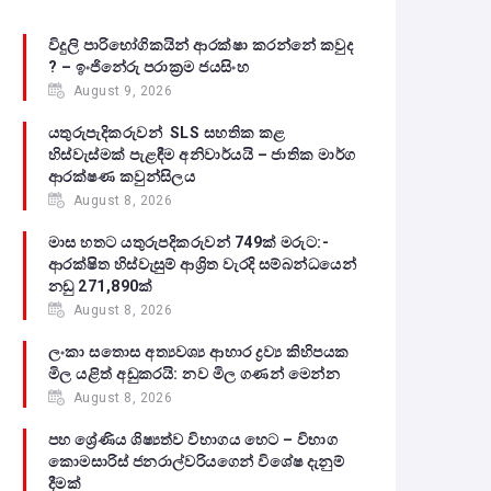
විදුලි පාරිභෝගිකයින් ආරක්ෂා කරන්නේ කවුද
? – ඉංජිනේරු පරාක්‍රම ජයසිංහ
August 9, 2026
යතුරුපැදිකරුවන් SLS සහතික කළ
හිස්වැස්මක් පැළඳීම අනිවාර්යයි – ජාතික මාර්ග
ආරක්ෂණ කවුන්සිලය
August 8, 2026
මාස හතට යතුරුපදිකරුවන් 749ක් මරුට:-
ආරක්ෂිත හිස්වැසුම් ආශ්‍රිත වැරදි සම්බන්ධයෙන්
නඩු 271,890ක්
August 8, 2026
ලංකා සතොස අත්‍යවශ්‍ය ආහාර ද්‍රව්‍ය කිහිපයක
මිල යළිත් අඩුකරයි: නව මිල ගණන් මෙන්න
August 8, 2026
පහ ශ්‍රේණිය ශිෂ්‍යත්ව විභාගය හෙට – විභාග
කොමසාරිස් ජනරාල්වරියගෙන් විශේෂ දැනුම්
දීමක්