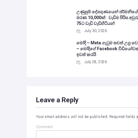
උණුසුම් දේශගුණයෙන් ජර්මනියේ
මරණ 10,000ක්: වැඩිම පිරිස අවුරු
75ට වැඩි වැඩිහිටියන්
July 30, 2026
මෝදි – Meta ගැටුම තවත් උග්‍ර වෙ
– මෝදිගේ Facebook වීඩියෝවක
ඉවත් කරයි
July 28, 2026
Leave a Reply
Your email address will not be published.
Required fields
Comment