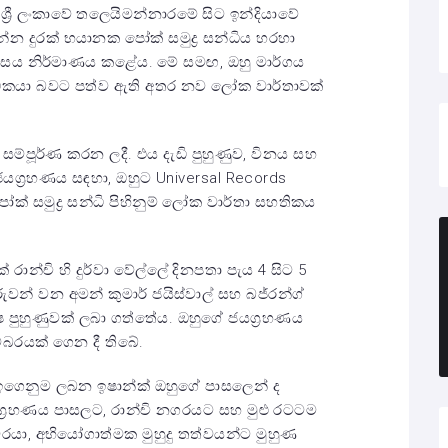
කයා ශ්‍රී ලංකාවේ තලෙයිමන්නාරමේ සිට ඉන්දියාවේ
න දුරක් භයානක පෝක් සමුද්‍ර සන්ධිය හරහා
ඉතිහාසය නිර්මාණය කළේය. මේ සමඟ, ඔහු මාර්ගය
ීඩකයා බවට පත්ව ඇති අතර නව ලෝක වාර්තාවක්
 සම්පූර්ණ කරන ලදී. එය දැඩි පුහුණුව, විනය සහ
 ජයග්‍රහණය සඳහා, ඔහුට Universal Records
් සමුද්‍ර සන්ධි පිහිනුම් ලෝක වාර්තා සහතිකය
රාන්චි හි දුර්වා වේල්ලේ දිනපතා පැය 4 සිට 5
ුවන් වන අමන් කුමාර් ජයිස්වාල් සහ බජ්රන්ග්
 පුහුණුවක් ලබා ගත්තේය. ඔහුගේ ජයග්‍රහණය
ම්බරයක් ගෙන දී තිබේ.
ියේ ඉගෙනුම ලබන ඉෂාන්ක් ඔහුගේ පාසලෙන් ද
ජයග්‍රහණය පාසලට, රාන්චි නගරයට සහ මුළු රටටම
වරයා, අභියෝගාත්මක මුහුදු තත්වයන්ට මුහුණ