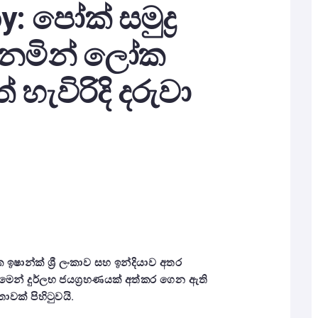
: පෝක් සමුද්‍ර
හිනමින් ලෝක
 හැවිරිදි දරුවා
ඩක ඉෂාන්ක් ශ්‍රී ලංකාව සහ ඉන්දියාව අතර
ීමෙන් දුර්ලභ ජයග්‍රහණයක් අත්කර ගෙන ඇති
වක් පිහිටුවයි.