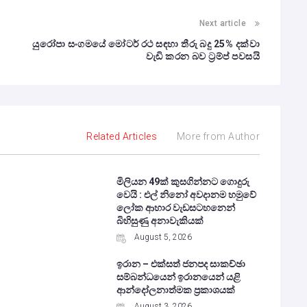
Next article
යුරෝපා සංගමයේ මෝටර් රථ සඳහා තීරු බදු 25% දක්වා
වැඩි කරන බව ට්‍රම්ප් පවසයි
Related Articles
More from Author
මිලියන 49ක් කුසගින්නට ගොදුරු
වෙයි : එල් නිනෝ අවදානම හමුවේ
ලෝක ආහාර වැඩසටහනෙන්
බිහිසුණු අනාවැකියක්
August 5, 2026
ඉරාන – එක්සත් ජනපද සාකච්ඡා
සම්බන්ධයෙන් ඉරානයෙන් යළි
ආන්දෝලනාත්මක ප්‍රකාශයක්
August 3, 2026