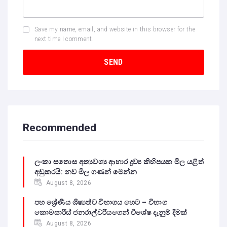
Save my name, email, and website in this browser for the
next time I comment.
Recommended
ලංකා සතොස අත්‍යවශ්‍ය ආහාර ද්‍රව්‍ය කිහිපයක මිල යළිත්
අඩුකරයි: නව මිල ගණන් මෙන්න
August 8, 2026
පහ ශ්‍රේණිය ශිෂ්‍යත්ව විභාගය හෙට – විභාග
කොමසාරිස් ජනරාල්වරියගෙන් විශේෂ දැනුම් දීමක්
August 8, 2026