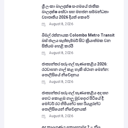
ශ්‍රී ලංකා බාලදක්ෂ සංගමයේ ජාතික
බාලදක්ෂ සේවා සහ මහජන සම්බන්ධතා
ව්‍යාපෘතිය 2026 දියත් කෙරේ
August 8, 2026
බිමල් රත්නායක Colombo Metro Transit
බස් ජාලය සැප්තැම්බර් සිට ක්‍රියාත්මක වන
සිතියම හෙළි කරයි
August 8, 2026
ජාත්‍යන්තර සරුංගල් සැණකෙළිය 2026:
රථවාහන ගාල් කළ හැකි ස්ථාන මෙන්න:
පොලිසියේ නිවේදනය
August 8, 2026
ජාත්‍යන්තර සරුංගල් සැණකෙළිය අද සහ
හෙට කොළඹ ගාලු මුවදොර පිටියේ දී:
මෝටර් රථ හිමියන්ට සහ රියැදුරන්ට
පොලිසියෙන් නිවේදනයක්
August 8, 2026
අද කාලගුණය කොහොමද ? – නිල