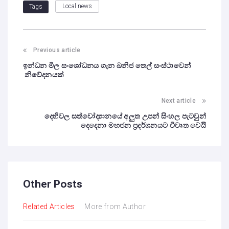
Local news
Tags
Previous article
ඉන්ධන මිල සංශෝධනය ගැන ඛනිජ තෙල් සංස්ථාවෙන්
නිවේදනයක්
Next article
දෙහිවල සත්වෝද්‍යානයේ අලුත උපන් සිංහල පැටවුන්
දෙදෙනා මහජන ප්‍රදර්ශනයට විවෘත වෙයි
Other Posts
Related Articles
More from Author