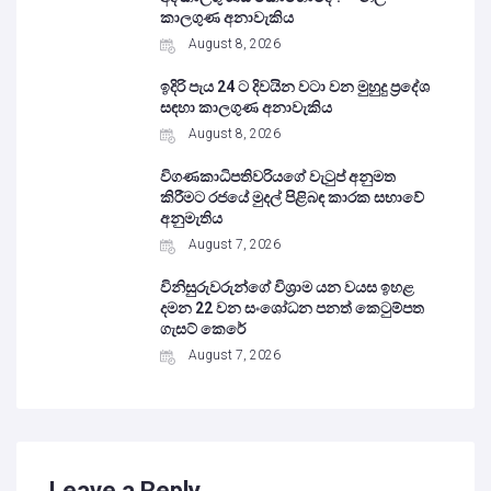
කාලගුණ අනාවැකිය
August 8, 2026
ඉදිරි පැය 24 ට දිවයින වටා වන මුහුදු ප්‍රදේශ
සඳහා කාලගුණ අනාවැකිය
August 8, 2026
විගණකාධිපතිවරියගේ වැටුප් අනුමත
කිරීමට රජයේ මුදල් පිළිබඳ කාරක සභාවේ
අනුමැතිය
August 7, 2026
විනිසුරුවරුන්ගේ විශ්‍රාම යන වයස ඉහළ
දමන 22 වන සංශෝධන පනත් කෙටුම්පත
ගැසට් කෙරේ
August 7, 2026
Leave a Reply