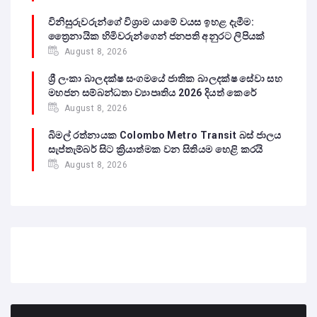
විනිසුරුවරුන්ගේ විශ්‍රාම යාමේ වයස ඉහළ දැමීම:
ත්‍රෛනායික හිමිවරුන්ගෙන් ජනපති අනුරට ලිපියක්
August 8, 2026
ශ්‍රී ලංකා බාලදක්ෂ සංගමයේ ජාතික බාලදක්ෂ සේවා සහ
මහජන සම්බන්ධතා ව්‍යාපෘතිය 2026 දියත් කෙරේ
August 8, 2026
බිමල් රත්නායක Colombo Metro Transit බස් ජාලය
සැප්තැම්බර් සිට ක්‍රියාත්මක වන සිතියම හෙළි කරයි
August 8, 2026