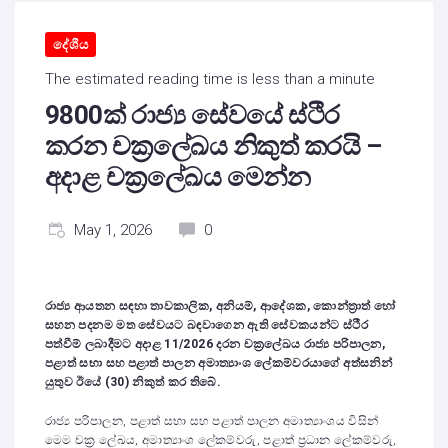
දේශීය
The estimated reading time is less than a minute
9800ක් රාජ්‍ය සේවයේ ස්ථිර
කරන චක්‍රලේඛය නිකුත් කරයි –
අදාළ චක්‍රලේඛය මෙන්න
May 1, 2026
0
රාජ්‍ය ආයතන සඳහා තාවකාලික
,
අනියම්
,
ආදේශක
,
කොන්ත්‍රාත් හෝ
සහන පදනම මත සේවයට බඳවාගෙන ඇති සේවකයන්ට ස්ථීර
පත්වීම් ලබාදීමට අදාළ
11/2026
දරන චක්‍රලේඛය රාජ්‍ය පරිපාලන
,
පළාත් සභා සහ පළාත් පාලන අමාත්‍යාංශ ලේකම්වරයාගේ අත්සනින්
යුතුව ඊයේ (30) නිකුත් කර තිබේ.
රාජ්‍ය පරිපාලන, පළාත් සභා සහ පළාත් පාලන අමාත්‍යාංශය විසින්
මෙම චක්‍ර ලේඛය, අමාත්‍යාංශ ලේකම්වරු, පළාත් ප්‍රධාන ලේකම්වරු,