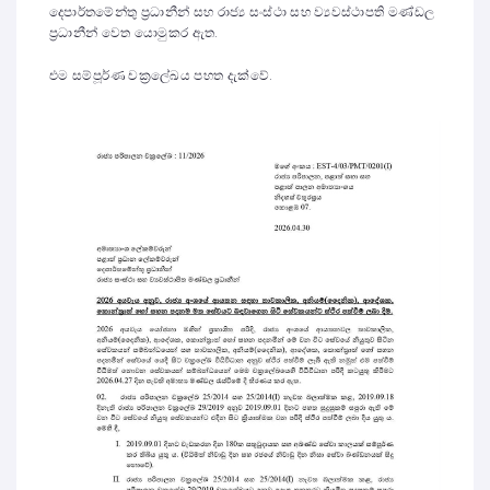
දෙපාර්තමේන්තු ප්‍රධානීන් සහ රාජ්‍ය සංස්ථා සහ ව්‍යවස්ථාපති මණ්ඩල
ප්‍රධානීන් වෙත යොමුකර ඇත.
එම සම්පූර්ණ චක්‍රලේඛය පහත දැක්වේ.