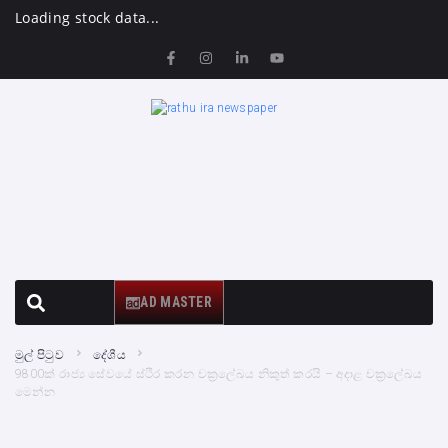
Loading stock data...
AD MASTER
මුල් පිටුව
දේශීය
9800ක් රාජ්‍ය සේවයේ ස්ථිර කරන චක්‍රලේඛය නිකුත් කරයි – අදාළ චක්‍රලේඛය
මෙන්න