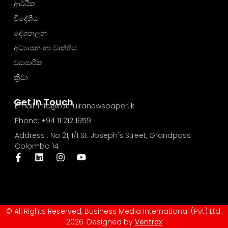
ආර්ථික
විදේශීය
දේශපාලන
අධ්‍යාපන හා වෘත්තීය
ව්‍යාපාරික
ක්‍රීඩා
Get In Touch
Email: info@rathuiranewspaper.lk
Phone: +94 11 212 1959
Address : No 21, 1/1 St. Joseph's Street, Grandpass
Colombo 14
© All Rights Reserved, Business Media International (Pvt) Ltd.
2026. Designed by
Ventrax