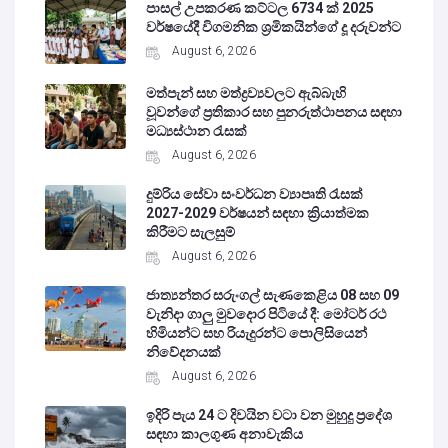
පාසල් උපකරණ කට්ටල 6734 ක් 2025
වර්ෂයේදී විගමනික ශ්‍රමිකයින්ගේ දූ දරුවන්ට
August 6, 2026
මත්පැන් සහ මත්ද්‍රව්‍යවලට ඇබ්බැහි
වූවන්ගේ ප්‍රතිකාර සහ පුනරුත්ථාපනය සඳහා
මධ්‍යස්ථාන රැසක්
August 6, 2026
දුම්රිය සේවා සංවර්ධන ව්‍යාපෘති රැසක්
2027-2029 වර්ෂයන් සඳහා ක්‍රියාත්මක
කිරීමට සැලසුම්
August 6, 2026
ජාත්‍යන්තර සරුංගල් සැණකෙළිය 08 සහ 09
වැනිදා ගාලු මුවදොර පිටියේ දී: මෝටර් රථ
හිමියන්ට සහ රියැදුරන්ට පොලිසියෙන්
නිවේදනයක්
August 6, 2026
ඉදිරි පැය 24 ට දිවයින වටා වන මුහුදු ප්‍රදේශ
සඳහා කාලගුණ අනාවැකිය