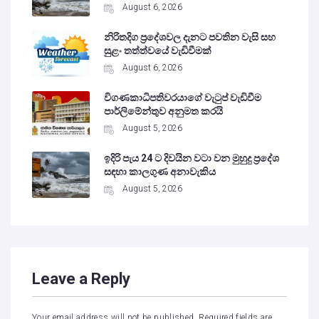
August 6, 2026
නිරිතදිග ප්‍රදේශවල දැනට පවතින වැසි සහ
සුළං තත්ත්වයේ වැඩිවීමක්
August 6, 2026
විගණකාධිපතිවරයාගේ වැටුප් වැඩිවීම
පාර්ලිමේන්තුව අනුමත කරයි
August 5, 2026
ඉදිරි පැය 24 ට දිවයින වටා වන මුහුදු ප්‍රදේශ
සඳහා කාලගුණ අනාවැකිය
August 5, 2026
Leave a Reply
Your email address will not be published.
Required fields are