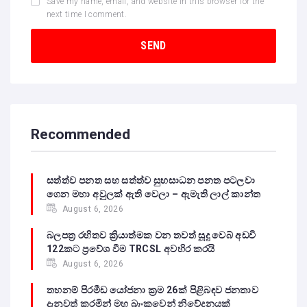
Save my name, email, and website in this browser for the
next time I comment.
Recommended
සත්ත්ව පනත සහ සත්ත්ව සුභසාධන පනත පටලවා
ගෙන මහා අවුලක් ඇති වෙලා – ඇමැති ලාල් කාන්ත
August 6, 2026
බලපත්‍ර රහිතව ක්‍රියාත්මක වන තවත් සූදු වෙබ් අඩවි
122කට ප්‍රවේශ වීම TRCSL අවහිර කරයි
August 6, 2026
තහනම් පිරමීඩ යෝජනා ක්‍රම 26ක් පිළිබඳව ජනතාව
දැනුවත් කරමින් මහ බැංකුවෙන් නිවේදනයක්