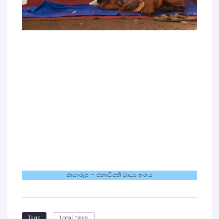
ඡායාරූප – ජනාධිපති මාධ්‍ය අංශය
Local news
Tags