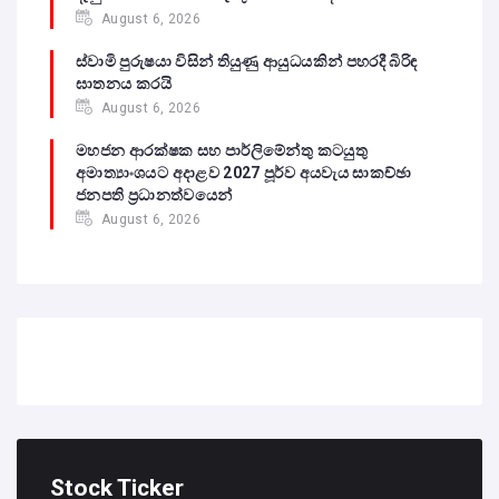
August 6, 2026
ස්වාමි පුරුෂයා විසින් තියුණු ආයුධයකින් පහරදී බිරිඳ
ඝාතනය කරයි
August 6, 2026
මහජන ආරක්ෂක සහ පාර්ලිමේන්තු කටයුතු
අමාත්‍යාංශයට අදාළව 2027 පූර්ව අයවැය සාකච්ඡා
ජනපති ප්‍රධානත්වයෙන්
August 6, 2026
Stock Ticker