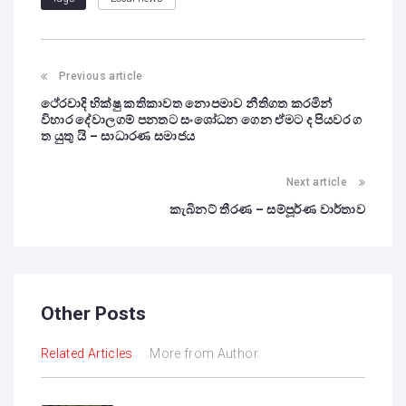
Previous article
ථේරවාදි භික්ෂු කතිකාවත නොපමාව නීතිගත කරමින්
විහාර දේවාලගම් පනතට සංශෝධන ගෙන ඒමට ද පියවර ග
ත යුතු යි – සාධාරණ සමාජය
Next article
කැබිනට් තීරණ – සම්පූර්ණ වාර්තාව
Other Posts
Related Articles
More from Author