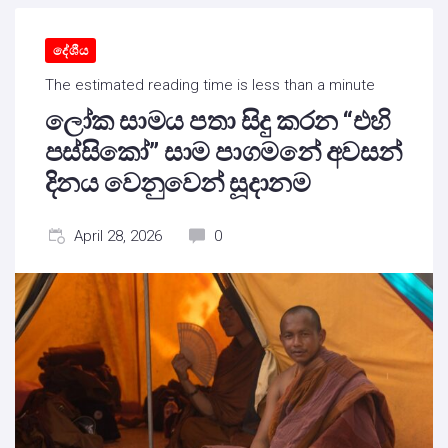
දේශීය
The estimated reading time is less than a minute
ලෝක සාමය පතා සිදු කරන “එහි
පස්සිකෝ” සාම පාගමනේ අවසන්
දිනය වෙනුවෙන් සූදානම
April 28, 2026
0