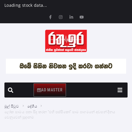
Loading stock data...
AD MASTER
මුල් පිටුව
දේශීය
ලෝක සාමය පතා සිදු කරන “එහි පස්සිකෝ” සාම පාගමනේ අවසන් දිනය
වෙනුවෙන් සූදානම