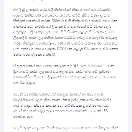
එහි දි ශ්‍රී ලංකාවේ ථේරවාදි භික්ෂුන්ගේ නිකාය හෝ පාර්ශ්වයන්ට
අදාලව කතිකාවත් සම්පාදනය කර ලියාපදිංචි කිරීම සඳහා ද; සෑම
භික්ෂුන් වහන්සේ නමක් විසින් ම එකි භික්ෂුන් වහන්සේට අදාල වන
නිකායේ හෝ පාර්ශ්වයේ ලියාපදිංචි කතිකාවතේ විධි විධානවලට
අනුකූලව ක්‍රියා කල යුතු බවට විධි විධාන සැළැස්වීම සඳහා ද; යම්
ලියාපදිංචි කරන ලද කතිකාවතක විධිවිධානවලට පටහැනිව කටයුතු
කරන භික්ෂුන් වහන්සේලාට දණ්ඩණ පැනවීම සඳහා ද; ඊට සම්බන්ධ
හෝ අනුශාංග කාරණා සඳහා විධිවිධාන සැළැස්වීම සඳහා ද; එම පනත
මඟින් අරමුණු කොට තිබුණි.
ඒ් සඳහා සකස් කළ පනත් කෙටුම්පත 2015 දෙසැම්බර් මස 11 වන
දින ගැසට් කරන ලද අතර එය බලාත්මක කරගැනීම මේ දක්වාම
නොහැකිවීම පිළිබඳව ශ්‍රී ලාංකේය සමස්ත බෞද්ධ ප්‍රජාවම කම්පාවට
පත් විය යුතු ය.
එවැනි නෛතික තත්ත්වයක් තහවුරු කරගන්නා තුරු ශාසන
විලෝපිතයන් ලෙස ක්‍රියා කරන භික්ෂු ප්‍රතිරූපකයන්ට ක්‍රියාමාර්ග
ගැනිම සඳහා කිසිදු නිකායක ‌හෝ පාර්ශ්වයක ශ්‍රීමත් මහානායක
ස්වාමීන් වහන්සේලා ප්‍රමුඛ කාරක සංඝ සභාවන්ට බලයක් හිමි
නොවනු ඇත.
එබැවින් අප ගරු ජනාධිපතිතුමා ප්‍රමුඛ රජයෙන් ඉතාමත් ඔිනෑකමකින්