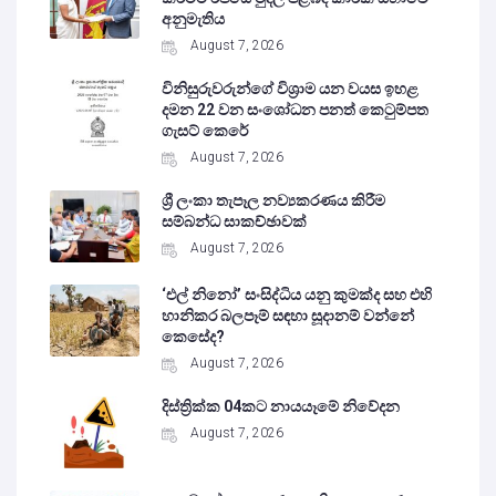
අනුමැතිය
August 7, 2026
විනිසුරුවරුන්ගේ විශ්‍රාම යන වයස ඉහළ
දමන 22 වන සංශෝධන පනත් කෙටුම්පත
ගැසට් කෙරේ
August 7, 2026
ශ්‍රී ලංකා තැපෑල නව්‍යකරණය කිරීම
සම්බන්ධ සාකච්ඡාවක්
August 7, 2026
‘එල් නිනෝ’ සංසිද්ධිය යනු කුමක්ද සහ එහි
හානිකර බලපෑම් සඳහා සූදානම් වන්නේ
කෙසේද?
August 7, 2026
දිස්ත්‍රික්ක 04කට නායයෑමේ නිවේදන
August 7, 2026