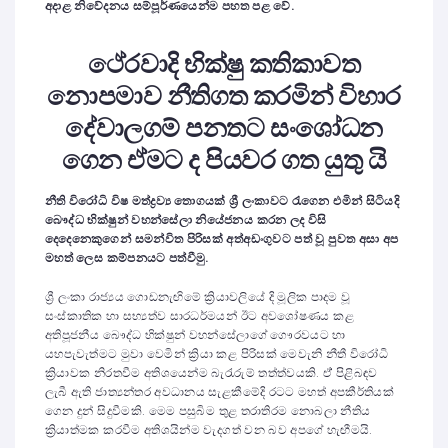
අදාළ නිවේදනය සම්පූර්ණයෙන්ම පහත පළ වේ.
ථේරවාදි භික්ෂු කතිකාවත
නොපමාව නීතිගත කරමින් විහාර
දේවාලගම් පනතට සංශෝධන
ගෙන ඒමට ද පියවර ගත යුතු යි
නීති විරෝධි විෂ මත්ද්‍රව්‍ය තොගයක් ශ්‍රී ලංකාවට රැගෙන එමින් සිටියදි
බෞද්ධ භික්ෂුන් වහන්සේලා නියේජනය කරන ලද විසි
දෙදෙනෙකුගෙන් සමන්විත පිරිසක් අත්අඩංගුවට පත් වූ පුවත අසා අප
මහත් ලෙස කම්පනයට පත්වීමු.
ශ්‍රී ලංකා රාජ්‍යය ගොඩනැඟිමේ ක්‍රියාවලියේ දි මූලික පාදම වූ
සංස්කාතික හා සභ්‍යත්ව සාරධර්මයන් ඊට අවශෝෂණය කළ
අතිපූජනීය බෞද්ධ භික්ෂුන් වහන්සේලාගේ ගෞරවයට හා
යහපැවැත්මට මුවා වෙමින් ක්‍රියා කළ පිරිසක් මෙවැනි නීතී විරෝධි
ක්‍රියාවක නිරතවීම අතිශයෙන්ම බැරැරුම් තත්ත්වයකි. ඒ් පිළිබඳව
ලැබී ඇති ජාත්‍යන්තර අවධානය සැළකීමේදි රටට මහත් අපකීර්තියක්
ගෙන දුන් සිදුවීමකි. මෙම පසුබිම තුළ තරාතිරම නොබලා නීතිය
ක්‍රියාත්මක කරවීම අතිශයින්ම වැදගත් වන බව අපගේ හැඟීමයි.