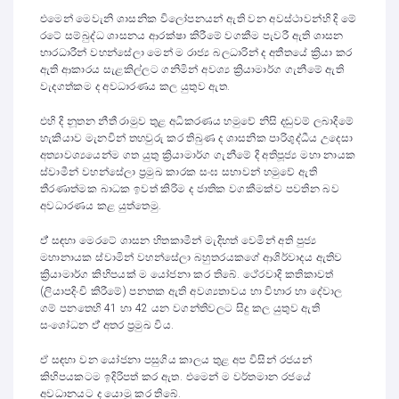
එමෙන් මෙවැනි ශාසනික විලෝපනයන් ඇති වන අවස්ථාවන්හි දි මේ
රටේ සම්බුද්ධ ශාසනය ආරක්ෂා කිරීමේ වගකීම පැවරී ඇති ශාසන
භාරධාරීන් වහන්සේලා මෙන් ම රාජ්‍ය බලධාරින් ද අතීතයේ ක්‍රියා කර
ඇති ආකාරය සැළකිල්ලට ගනිමින් අවශ්‍ය ක්‍රියාමාර්ග ගැනීමේ ඇති
වැදගත්කම ද අවධාරණය කල යුතුව ඇත.
එහි දි නූතන නීතී රාමුව තුළ අධිකරණය හමුවේ නිසි දඬුවම් ලබාදිමේ
හැකියාව මැනවින් තහවුරු කර තිබුණ ද ශාසනික පාරිශුද්ධීය උදෙසා
අත්‍යාවශ්‍යයෙන්ම ගත යුතු ක්‍රියාමාර්ග ගැනීමේ දි අතිපූජ්‍ය මහා නායක
ස්වාමීන් වහන්සේලා ප්‍රමුඛ කාරක සංඝ සභාවන් හමුවේ ඇති
තීරණාත්මක බාධක ඉවත් කිරිම ද ජාතික වගකීමක්ව පවතින බව
අවධාරණය කළ යුත්තෙමු.
ඒ් සඳහා මෙරටේ ශාසන හිතකාමීන් මැදිහත් වෙමින් අති පුජ්‍ය
මහානායක ස්වාමින් වහන්සේලා බහුතරයකගේ ආශිර්වාදය ඇතිව
ක්‍රියාමාර්ග කිහිපයක් ම යෝජනා කර තිබේ. ථේරවාදි කතිකාවත්
(ලියාපදිංචි කිරීමේ) පනතක ඇති අවශ්‍යතාවය හා විහාර හා දේවාල
ගම් පනතෙහි 41 හා 42 යන වගන්තිවලට සිදු කල යුතුව ඇති
සංශෝධන ඒ් අතර ප්‍රමුඛ විය.
ඒ සඳහා වන යෝජනා පසුගිය කාලය තුළ අප විසින් රජයන්
කිහිපයකටම ඉදිරිපත් කර ඇත. එමෙන් ම වර්තමාන රජයේ
අවධානයට ද යොමු කර තිබේ.