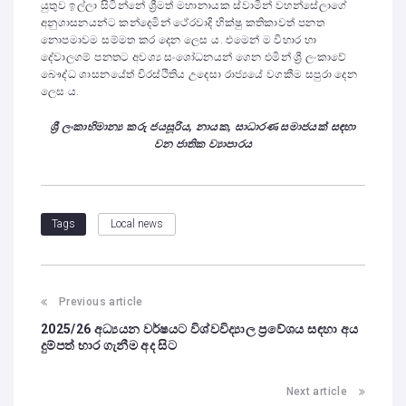
යුතුව ඉල්ලා සිටින්නේ ශ්‍රීමත් මහානායක ස්වාමින් වහන්සේලාගේ
අනුශාසනයන්ට කන්දෙමින් ථේරවාදි භික්ෂු කතිකාවත් පනත
නොපමාවම සම්මත කර දෙන ලෙස ය. එමෙන් ම විහාර හා
දේවාලගම් පනතට අවශ්‍ය සංශෝධනයන් ගෙන එමින් ශ්‍රී ලංකාවේ
බෞද්ධ ශාසනයේත් චිරස්ථිතිය උදෙසා රාජ්‍යයේ වගකීම සපුරා දෙන
ලෙස ය.
ශ්‍රී ලංකාභිමාන්‍ය කරු ජයසූරිය, නායක, සාධාරණ සමාජයක් සඳහා
වන ජාතික ව්‍යාපාරය
Local news
Tags
Previous article
2025/26 අධ්‍යයන වර්ෂයට විශ්වවිද්‍යාල ප්‍රවේශය සඳහා අය
දුම්පත් භාර ගැනීම අද සිට
Next article