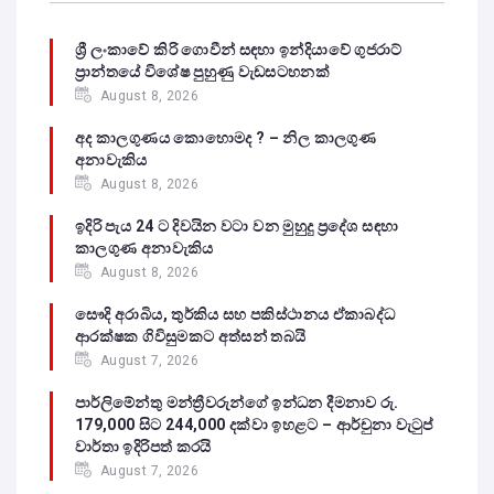
ශ්‍රී ලංකාවේ කිරි ගොවීන් සඳහා ඉන්දියාවේ ගුජරාට්
ප්‍රාන්තයේ විශේෂ පුහුණු වැඩසටහනක්
August 8, 2026
අද කාලගුණය කොහොමද ? – නිල කාලගුණ
අනාවැකිය
August 8, 2026
ඉදිරි පැය 24 ට දිවයින වටා වන මුහුදු ප්‍රදේශ සඳහා
කාලගුණ අනාවැකිය
August 8, 2026
සෞදි අරාබිය, තුර්කිය සහ පකිස්ථානය ඒකාබද්ධ
ආරක්ෂක ගිවිසුමකට අත්සන් තබයි
August 7, 2026
පාර්ලිමේන්තු මන්ත්‍රීවරුන්ගේ ඉන්ධන දීමනාව රු.
179,000 සිට 244,000 දක්වා ඉහළට – ආර්චුනා වැටුප්
වාර්තා ඉදිරිපත් කරයි
August 7, 2026