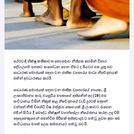
ථේරවාදි භික්ෂු කතිකාවත නොපමාව නීතිගත කරමින් විහාර
දේවාලගම් පනතට සංශෝධන ගෙන ඒමට ද පියවර ගත යුතු බව
සාධාරණ සමාජයක් ස
ඳ
හා වන ජාතික ව්‍යාපාරය මාධ්‍ය නිවේදනයක්
ම
ඟ
ින් අවධාරණය කරයි.
සාධාරණ සමාජයක් ස
ඳ
හා වන ජාතික ව්‍යාපාරයේ නායක,
ශ්‍රී
ලංකාභිමාන්‍ය කරු ජයසූරිය මහතාගේ අත්සනින් අද (28) එම
සංවිධානය විසින් නිකුත් කළ නිවේදනයේ වැඩි දුරටත් ස
ඳ
හන්
වන්නේ නීති විරෝධි විෂ මත්ද්‍රව්‍ය තොගයක් ශ්‍රී ලංකාවට රැගෙන
එමින් සිටිය දී බෞද්ධ භික්ෂුන් වහන්සේලා නියේජනය කරන ලද විසි
දෙදෙනෙකුගෙන් සමන්විත පිරිසක් අත්අඩංගුවට පත් වූ පුවත අසා තම
සංවිධානය මහත් ලෙස කම්පනයට පත් වූ බවයි.