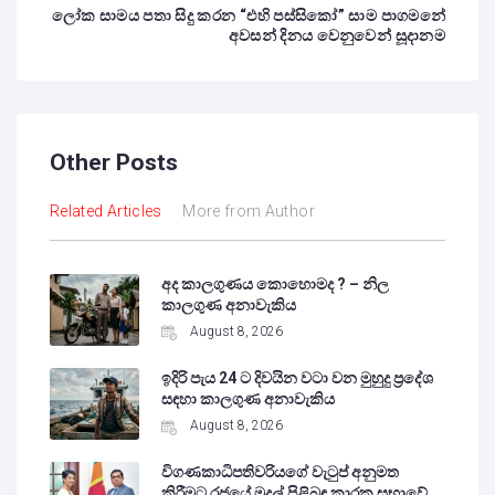
ලෝක සාමය පතා සිදු කරන “එහි පස්සිකෝ” සාම පාගමනේ
අවසන් දිනය වෙනුවෙන් සූදානම
Other Posts
Related Articles
More from Author
අද කාලගුණය කොහොමද ? – නිල
කාලගුණ අනාවැකිය
August 8, 2026
ඉදිරි පැය 24 ට දිවයින වටා වන මුහුදු ප්‍රදේශ
සඳහා කාලගුණ අනාවැකිය
August 8, 2026
විගණකාධිපතිවරියගේ වැටුප් අනුමත
කිරීමට රජයේ මුදල් පිළිබඳ කාරක සභාවේ