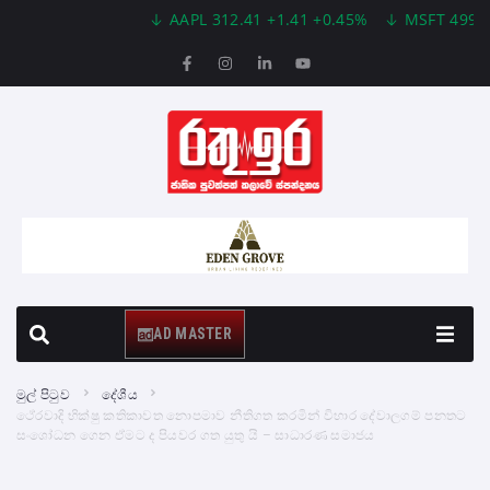
AAPL 312.41 +1.41 +0.45%
MSFT 499.86 +1
AD MASTER
මුල් පිටුව
දේශීය
ථේරවාදි භික්ෂු කතිකාවත නොපමාව නීතිගත කරමින් විහාර දේවාලගම් පනතට
සංශෝධන ගෙන ඒමට ද පියවර ගත යුතු යි – සාධාරණ සමාජය