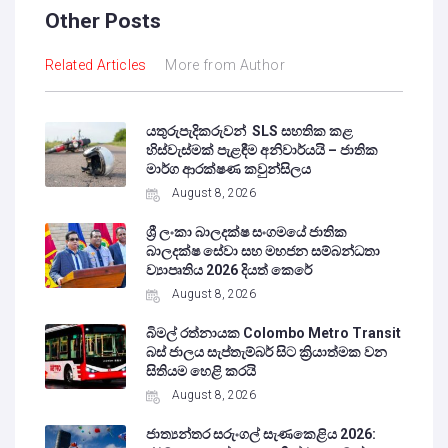
Other Posts
Related Articles
More from Author
යතුරුපැදිකරුවන් SLS සහතික කළ
හිස්වැස්මක් පැළඳීම අනිවාර්යයි – ජාතික
මාර්ග ආරක්ෂණ කවුන්සිලය
August 8, 2026
ශ්‍රී ලංකා බාලදක්ෂ සංගමයේ ජාතික
බාලදක්ෂ සේවා සහ මහජන සම්බන්ධතා
ව්‍යාපෘතිය 2026 දියත් කෙරේ
August 8, 2026
බිමල් රත්නායක Colombo Metro Transit
බස් ජාලය සැප්තැම්බර් සිට ක්‍රියාත්මක වන
සිතියම හෙළි කරයි
August 8, 2026
ජාත්‍යන්තර සරුංගල් සැණකෙළිය 2026: