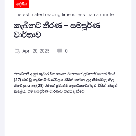
දේශීය
The estimated reading time is less than a minute
කැබිනට් තීරණ – සම්පූර්ණ
වාර්තාව
April 28, 2026
0
ජනාධිපති අනුර කුමාර දිසානායක මහතාගේ ප්‍රධනත්වයෙන් ඊයේ
(27) රැස් වූ කැබිනට් මණ්ඩලය විසින් ගන්නා ලද තීරණවල නිල
නිවේදනය අද (28) රජයේ ප්‍රවෘත්ති දෙපාර්තමේන්තුව විසින් නිකුත්
කළේය. එම සම්පූර්ණ වාර්තාව පහත දැක්වේ.