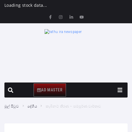
Loading stock data...
AD MASTER
මුල් පිටුව
දේශීය
කැබිනට් තීරණ – සම්පූර්ණ වාර්තාව