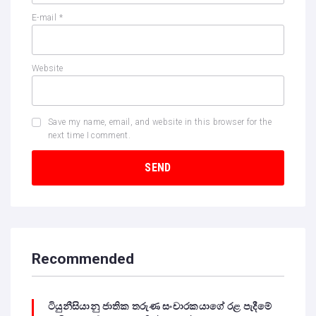
E-mail
*
Website
Save my name, email, and website in this browser for the
next time I comment.
Recommended
ටියුනීසියානු ජාතික තරුණ සංචාරකයාගේ රළ පැදීමේ