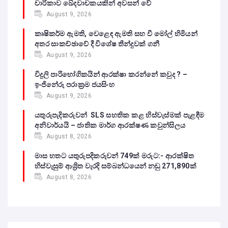
චාරිකාව ඛේදවාචකයකින් අවසන් වේ‍
August 9, 2026
කෘෂිකර්ම ඇමති, වෙළෙඳ ඇමති සහ වී මෝල් හිමියන්
අතර සාකච්ඡාවේ දී විශේෂ තීන්දුවක් ගනී
August 9, 2026
විදුලි පාරිභෝගිකයින් ආරක්ෂා කරන්නේ කවුද ? –
ඉංජිනේරු පරාක්‍රම ජයසිංහ
August 9, 2026
යතුරුපැදිකරුවන් SLS සහතික කළ හිස්වැස්මක් පැළඳීම
අනිවාර්යයි – ජාතික මාර්ග ආරක්ෂණ කවුන්සිලය
August 8, 2026
මාස හතට යතුරුපදිකරුවන් 749ක් මරුට:- ආරක්ෂිත
හිස්වැසුම් ආශ්‍රිත වැරදි සම්බන්ධයෙන් නඩු 271,890ක්
August 8, 2026