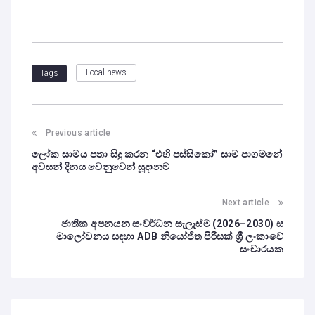
Local news
Tags
Previous article
ලෝක සාමය පතා සිදු කරන “එහි පස්සිකෝ” සාම පාගමනේ
අවසන් දිනය වෙනුවෙන් සූදානම
Next article
ජාතික අපනයන සංවර්ධන සැලැස්ම (2026–2030) ස
මාලෝචනය සඳහා ADB නියෝජිත පිරිසක් ශ්‍රී ලංකාවේ
සංචාරයක