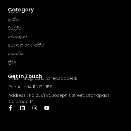
Category
දේශීය
ආර්ථික
විදේශීය
දේශපාලන
අධ්‍යාපන හා වෘත්තීය
ව්‍යාපාරික
ක්‍රීඩා
Get In Touch
Email: info@rathuiranewspaper.lk
Phone: +94 11 212 1959
Address : No 21, 1/1 St. Joseph's Street, Grandpass
Colombo 14