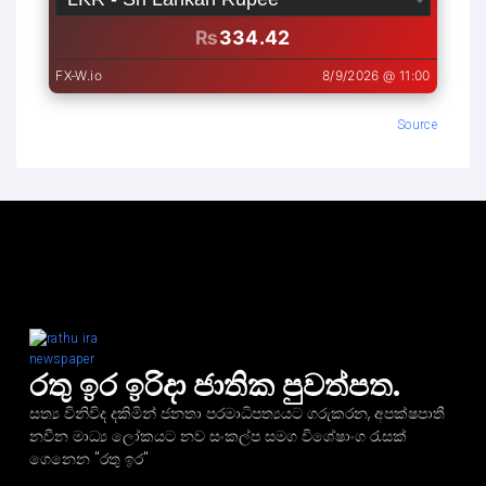
Source
රතු ඉර ඉරිදා ජාතික පුවත්පත.
සත්‍ය විනිවිද දකිමින් ජනතා පරමාධිපත්‍යයට ගරුකරන, අපක්ෂපාතී
නවීන මාධ්‍ය ලෝකයට නව සංකල්ප සමග විශේෂාංග රැසක්
ගෙනෙන "රතු ඉර"