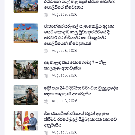
රථවාහන ගාල් කළ හැකි ස්ථාන මෙන්න:
පොලිසියේ නිවේදනය
August 8, 2026
ජාත්‍යන්තර සරුංගල් සැණකෙළිය අද සහ
හෙට කොළඹ ගාලු මුවදොර පිටියේ දී:
මෝටර් රථ හිමියන්ට සහ රියැදුරන්ට
පොලිසියෙන් නිවේදනයක්
August 8, 2026
අද කාලගුණය කොහොමද ? – නිල
කාලගුණ අනාවැකිය
August 8, 2026
ඉදිරි පැය 24 ට දිවයින වටා වන මුහුදු ප්‍රදේශ
සඳහා කාලගුණ අනාවැකිය
August 8, 2026
විගණකාධිපතිවරියගේ වැටුප් අනුමත
කිරීමට රජයේ මුදල් පිළිබඳ කාරක සභාවේ
අනුමැතිය
August 7, 2026