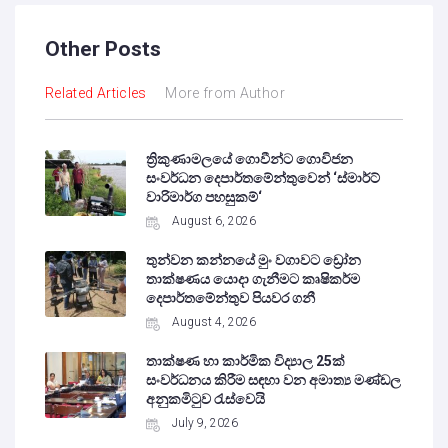
Other Posts
Related Articles
More from Author
ත්‍රිකුණාමලයේ ගොවීන්ට ගොවිජන
සංවර්ධන දෙපාර්තමේන්තුවෙන් ‘ස්මාර්ට්
වාරිමාර්ග පහසුකම්‘
August 6, 2026
තුන්වන කන්නයේ මුං වගාවට ඩ්‍රෝන
තාක්ෂණය යොදා ගැනීමට කෘෂිකර්ම
දෙපාර්තමේන්තුව පියවර ගනී
August 4, 2026
තාක්ෂණ හා කාර්මික විද්‍යාල 25ක්
සංවර්ධනය කිරීම සඳහා වන අමාත්‍ය මණ්ඩල
අනුකමිටුව රැස්වෙයි
July 9, 2026