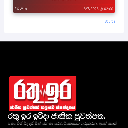
Source
රතු ඉර ඉරිදා ජාතික පුවත්පත.
සත්‍ය විනිවිද දකිමින් ජනතා පරමාධිපත්‍යයට ගරුකරන, අපක්ෂපාතී