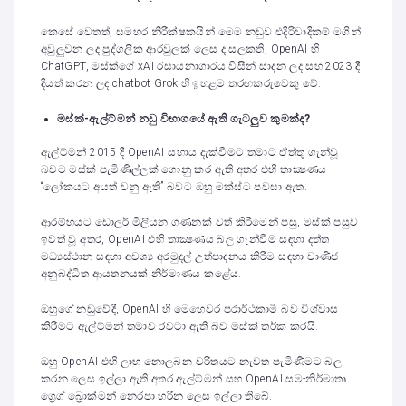
කෙසේ වෙතත්, සමහර නිරීක්ෂකයින් මෙම නඩුව එදිරිවාදිකම් මගින්
අවුලුවන ලද පුද්ගලික ආරවුලක් ලෙස ද සලකති, OpenAI හි
ChatGPT, මස්ක්ගේ xAI රසායනාගාරය විසින් සාදන ලද සහ 2023 දී
දියත් කරන ලද chatbot Grok හි ඉහළම තරඟකරුවෙකු වේ.
මස්ක්-ඇල්ට්මන් නඩු විභාගයේ ඇති ගැටලුව කුමක්ද
?
ඇල්ට්මන් 2015 දී OpenAI සහාය දැක්වීමට තමාට ඒත්තු ගැන්වූ
බවට මස්ක් පැමිණිල්ලක් ගොනු කර ඇති අතර එහි තාක්‍ෂණය
“ලෝකයට අයත් වනු ඇති” බවට ඔහු මක්ස්ට පවසා ඇත.
ආරම්භයට ඩොලර් මිලියන ගණනක් වත් කිරීමෙන් පසු, මස්ක් පසුව
ඉවත් වූ අතර, OpenAI එහි තාක්‍ෂණය බල ගැන්වීම සඳහා දත්ත
මධ්‍යස්ථාන සඳහා අවශ්‍ය අරමුදල් උත්පාදනය කිරීම සඳහා වාණිජ
අනුබද්ධිත ආයතනයක් නිර්මාණය කළේය.
ඔහුගේ නඩුවේදී, OpenAI හි මෙහෙවර පරාර්ථකාමී බව විශ්වාස
කිරීමට ඇල්ට්මන් තමාව රවටා ඇති බව මස්ක් තර්ක කරයි.
ඔහු OpenAI එහි ලාභ නොලබන චරිතයට නැවත පැමිණීමට බල
කරන ලෙස ඉල්ලා ඇති අතර ඇල්ට්මන් සහ OpenAI සම-නිර්මාතෘ
ග්‍රෙග් බ්‍රොක්මන් නෙරපා හරින ලෙස ඉල්ලා තිබේ.