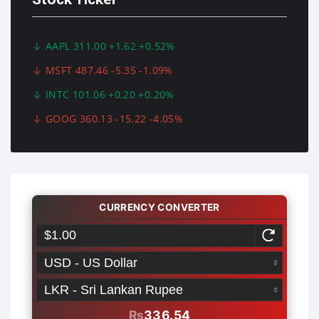
AAPL 311.00 +1.62 +0.52%
MSFT 487.46 -5.35 -1.09%
INTC 101.06 +0.20 +0.20%
GOOG 360.13 -15.22 -4.05%