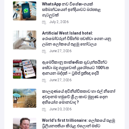
WhatsApp නව විශේෂාංගයක්
සම්බන්ධයෙන් ඉන්දියාවට බරපතළ
ගැටලුවක්
July 2, 2026
Artificial West Island hotel:
රොබෝවරුන් විසින්ම පවත්වා ගෙන යනු
ලබන ලෝකයේ පළමු හෝටලය
June 27, 2026
ඇමෙරිකානු තාක්ෂණික දැවැන්තයින්ට
සේවා බදු ගැහුවොත් යුරෝපයට 100%ත
ආනයන බද්දක් – ට්‍රම්ප් ප්‍රතිඥා දෙයි
June 27, 2026
කාලගුණයේ අවිනිශ්චිතතාව හා එල් නිනෝ
අවදානම හමුවේ ශ්‍රී ලංකාව මුහුණ දෙන
අභියෝග මොනවාද ?
June 20, 2026
World’s first trillionaire: ලෝකයේ පළමු
ට්‍රිලියනපතියා කිරුළ එලොන් මස්ට