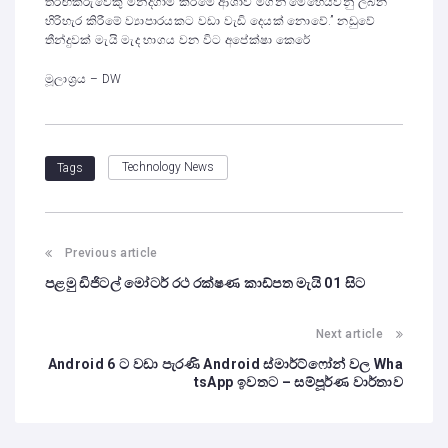
තරඟකරුවෙකු මන්දගාමී කිරීමේ ආශාව මගින් මෙහෙයවනු ලබන
හිරිහැර කිරීමේ ව්‍යාපාරයකට වඩා වැඩි දෙයක් නොවේ.” නඩුවේ
තීන්දුවක් මැයි මැද භාගය වන විට අපේක්ෂා කෙරේ
මූලාශ්‍රය – DW
Technology News
Tags
Previous article
පළමු ඩිජිටල් මෝටර් රථ රක්ෂණ කාඩ්පත මැයි 01 සිට
Next article
Android 6 ට වඩා පැරණි Android ස්මාර්ට්ෆෝන් වල Wha
tsApp ඉවතට – සම්පූර්ණ වාර්තාව