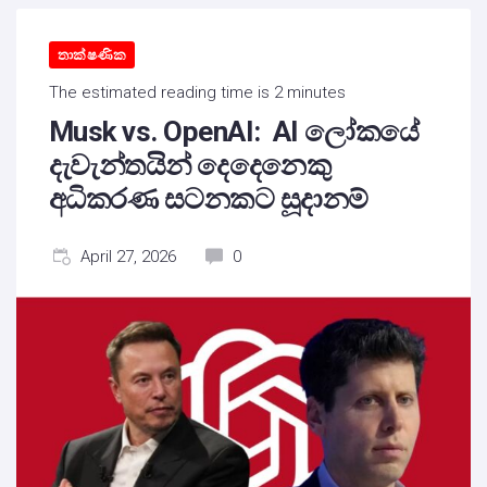
තාක්ෂණික
The estimated reading time is 2 minutes
Musk vs. OpenAI: AI ලෝකයේ
දැවැන්තයින් දෙදෙනෙකු
අධිකරණ සටනකට සූදානම්
April 27, 2026
0