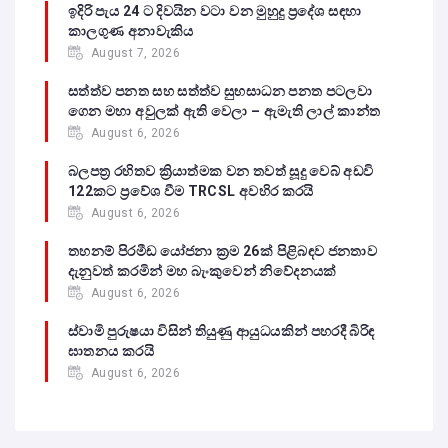
ඉදිරි පැය 24 ට දිවයින වටා වන මුහුදු ප්‍රදේශ සඳහා
කාලගුණ අනාවැකිය
August 7, 2026
සත්ත්ව පනත සහ සත්ත්ව සුභසාධන පනත පටලවා
ගෙන මහා අවුලක් ඇති වෙලා – ඇමැති ලාල් කාන්ත
August 6, 2026
බලපත්‍ර රහිතව ක්‍රියාත්මක වන තවත් සූදු වෙබ් අඩවි
122කට ප්‍රවේශ වීම TRCSL අවහිර කරයි
August 6, 2026
තහනම් පිරමීඩ යෝජනා ක්‍රම 26ක් පිළිබඳව ජනතාව
දැනුවත් කරමින් මහ බැංකුවෙන් නිවේදනයක්
August 6, 2026
ස්වාමි පුරුෂයා විසින් තියුණු ආයුධයකින් පහරදී බිරිඳ
ඝාතනය කරයි
August 6, 2026