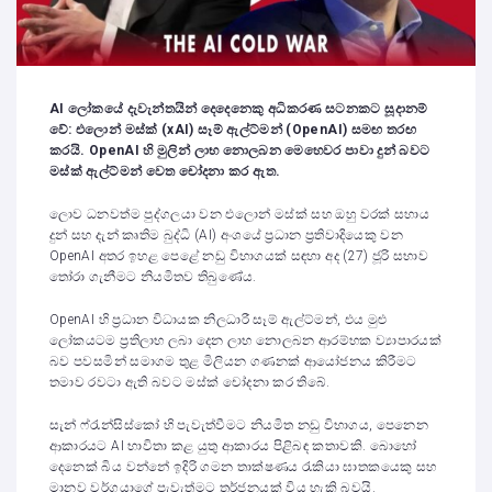
AI
ලෝකයේ දැවැන්තයින් දෙදෙනෙකු අධිකරණ සටනකට සූදානම්
වේ: එලොන් මස්ක් (
xAI)
සෑම් ඇල්ට්මන් (
OpenAI)
සමඟ තරඟ
කරයි.
OpenAI
හි මුලින් ලාභ නොලබන මෙහෙවර පාවා දුන් බවට
මස්ක් ඇල්ට්මන් වෙත චෝදනා කර ඇත.
ලොව ධනවත්ම පුද්ගලයා වන එලොන් මස්ක් සහ ඔහු වරක් සහාය
දුන් සහ දැන් කෘතිම බුද්ධි (AI) අංශයේ ප්‍රධාන ප්‍රතිවාදියෙකු වන
OpenAI අතර ඉහළ පෙළේ නඩු විභාගයක් සඳහා අද (27) ජූරි සභාව
තෝරා ගැනීමට නියමිතව තිබුණේය.
OpenAI හි ප්‍රධාන විධායක නිලධාරී සෑම් ඇල්ට්මන්, එය මුළු
ලෝකයටම ප්‍රතිලාභ ලබා දෙන ලාභ නොලබන ආරම්භක ව්‍යාපාරයක්
බව පවසමින් සමාගම තුළ මිලියන ගණනක් ආයෝජනය කිරීමට
තමාව රවටා ඇති බවට මස්ක් චෝදනා කර තිබේ.
සැන් ෆ්රැන්සිස්කෝ හි පැවැත්වීමට නියමිත නඩු විභාගය, පෙනෙන
ආකාරයට AI භාවිතා කළ යුතු ආකාරය පිළිබඳ කතාවකි. බොහෝ
දෙනෙක් බිය වන්නේ ඉදිරි ගමන තාක්ෂණය රැකියා ඝාතකයෙකු සහ
මානව වර්ගයාගේ පැවැත්මට තර්ජනයක් විය හැකි බවයි.