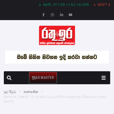
AAPL 311.00 +1.62 +0.52%
MSFT 487.46 
AD MASTER
මුල් පිටුව
තාක්ෂණික
Musk vs. OpenAI: AI ලෝකයේ දැවැන්තයින් දෙදෙනෙකු අධිකරණ සටනකට
සූදානම්