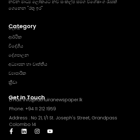
නවීන මාධ්‍ය ලෝකයට නව සංකල්ප සමග විශේෂාංග රැසක්
ගෙනෙන "රතු ඉර"
Category
දේශීය
ආර්ථික
විදේශීය
දේශපාලන
අධ්‍යාපන හා වෘත්තීය
ව්‍යාපාරික
ක්‍රීඩා
Get In Touch
Email: info@rathuiranewspaper.lk
Phone: +94 11 212 1959
Address : No 21, 1/1 St. Joseph's Street, Grandpass
Colombo 14