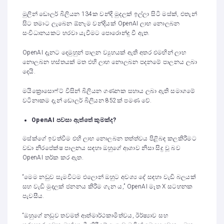
මුලින් ඩොලර් බිලියන 134ක වන්දි මුදලක් ඉල්ලා සිටි මස්ක්, එතැන්
සිට තමාට ලැබෙන ඕනෑම වන්දියක් OpenAI ලාභ නොලබන
සංවිධානයකට හරවා යැවීමට පොරොන්දු වී ඇත.
OpenAI දැනට දෙමුහුන් පාලන ව්‍යුහයක් ඇති අතර එමඟින් ලාභ
නොලබන හස්තයක් මත එහි ලාභ නොලබන පදනමේ පාලනය ලබා
දෙයි.
මයික්‍රොසොෆ්ට් විසින් බිලියන ගණනක සහාය ලබා ඇති සමාගමේ
වටිනාකම දැන් ඩොලර් බිලියන 852ක් පමණ වේ.
OpenAI
පවසා ඇත්තේ කුමක්ද
?
මස්ක්ගේ ඉවත්වීම එහි ලාභ නොලබන තත්ත්වය පිළිබඳ කලකිරීමට
වඩා නිරපේක්ෂ පාලනය සඳහා ඔහුගේ ආශාව නිසා සිදු වූ බව
OpenAI තර්ක කර ඇත.
“මෙම නඩුව සැමවිටම එලොන් ඔහුට අවශ්‍ය දේ සඳහා වැඩි බලයක්
සහ වැඩි මුදලක් ජනනය කිරීම ගැන ය,” OpenAI මෑත X සටහනක
පැවසීය.
“ඔහුගේ නඩුව තවමත් ආත්මාර්ථකාමිත්වය, ඊර්ෂ්‍යාව සහ