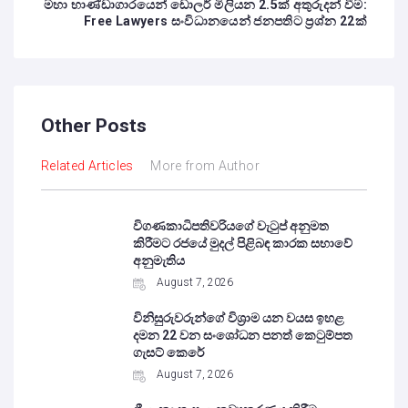
මහා භාණ්ඩාගාරයෙන් ඩොලර් මිලියන 2.5ක් අතුරුදන් වීම:
Free Lawyers සංවිධානයෙන් ජනපතිට ප්‍රශ්න 22ක්
Other Posts
Related Articles
More from Author
විගණකාධිපතිවරියගේ වැටුප් අනුමත
කිරීමට රජයේ මුදල් පිළිබඳ කාරක සභාවේ
අනුමැතිය
August 7, 2026
විනිසුරුවරුන්ගේ විශ්‍රාම යන වයස ඉහළ
දමන 22 වන සංශෝධන පනත් කෙටුම්පත
ගැසට් කෙරේ
August 7, 2026