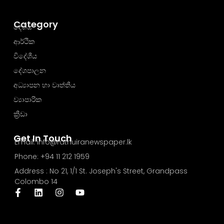
Category
දේශීය
ආර්ථික
විදේශීය
දේශපාලන
අධ්‍යාපන හා වෘත්තීය
ව්‍යාපාරික
ක්‍රීඩා
Get In Touch
Email: info@rathuiranewspaper.lk
Phone: +94 11 212 1959
Address : No 21, 1/1 St. Joseph's Street, Grandpass
Colombo 14