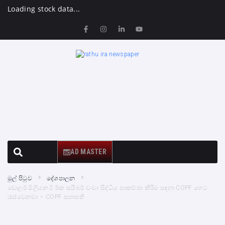
Loading stock data...
AD MASTER
මුල් පිටුව
දේශපාලන
ඩොලර් මිලියන 2.5ක සයිබර් වංචා සිද්ධිය සාකච්ඡා කිරීම සඳහා COPF හෙට
රැස්වෙනවා – COPF සභාපති