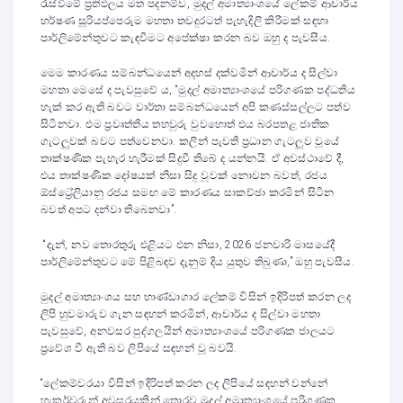
රැස්වීමේ ප්‍රතිඵලය මත පදනම්ව, මුදල් අමාත්‍යාංශයේ ලේකම් ආචාර්ය
හර්ෂණ සූරියප්පෙරුම මහතා තවදුරටත් පැහැදිලි කිරීමක් සඳහා
පාර්ලිමේන්තුවට කැඳවීමට අපේක්ෂා කරන බව ඔහු ද පැවසීය.
මෙම කාරණය සම්බන්ධයෙන් අදහස් දක්වමින් ආචාර්ය ද සිල්වා
මහතා මෙසේ ද පැවසුවේ ය, “මුදල් අමාත්‍යාංශයේ පරිගණක පද්ධතිය
හැක් කර ඇති බවට වාර්තා සම්බන්ධයෙන් අපි කණස්සල්ලට පත්ව
සිටිනවා. එම ප්‍රවෘත්තිය තහවුරු වුවහොත් එය බරපතළ ජාතික
ගැටලුවක් බවට පත්වෙනවා. කලින් පැවති ප්‍රධාන ගැටලුව වූයේ
තාක්ෂණික පැහැර හැරීමක් සිදුවී තිබේ ද යන්නයි. ඒ අවස්ථාවේ දී,
එය තාක්ෂණික දෝෂයක් නිසා සිදු වූවක් නොවන බවත්, රජය
ඕස්ට්‍රේලියානු රජය සමඟ මේ කාරණය සාකච්ඡා කරමින් සිටින
බවත් අපට දන්වා තිබෙනවා”.
“දැන්, නව තොරතුරු එළියට එන නිසා, 2026 ජනවාරි මාසයේදී
පාර්ලිමේන්තුවට මේ පිළිබඳව දැනුම් දිය යුතුව තිබුණා,” ඔහු පැවසීය.
මුදල් අමාත්‍යාංශය සහ භාණ්ඩාගාර ලේකම් විසින් ඉදිරිපත් කරන ලද
ලිපි හුවමාරුව ගැන සඳහන් කරමින්, ආචාර්ය ද සිල්වා මහතා
පැවසුවේ, අනවසර පුද්ගලයින් අමාත්‍යාංශයේ පරිගණක ජාලයට
ප්‍රවේශ වී ඇති බව ලිපියේ සඳහන් වූ බවයි.
“ලේකම්වරයා විසින් ඉදිරිපත් කරන ලද ලිපියේ සඳහන් වන්නේ
හැකර්වරුන් අවසරයකින් තොරව මුදල් අමාත්‍යාංශයේ පරිගණක