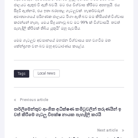
ජාලයට ඇතුළු වී ඇති බවයි. මට එය විශ්වාස කිරීමට අපහසුයි. එය
සිදුවී ඇත්නම්, එය ඉතා බරපතළ ගැටලුවක්. හැකර්වරුන්
අමාත්‍යාංශයේ පරිගණක ජාලයට රිංගා ඇති බව මම කිසිසේත් විශ්වාස
කරන්නේ නැහැ. මෙය සිදු නොවූ බව මට 99% ක් විශ්වාසයි. තවත්
පැහැදිලි කිරීමක් තිබිය යුතුයි” ඔහු පැවසීය.
මෙම ගැටලුව අවසානයේ මහජන විශ්වාසය සහ වගවීම මත
කේන්ද්‍රගත වන බව ඔහු අවධාරණය කළේය.
Local news
Tags
Previous article
පාර්ලිමේන්තුව ආංශික අධීක්ෂණ කමිටුවලින් තරුණයින් ඉ
වත් කිරීමේ ගැටලු විපක්ෂ නායක පැහැදිලි කරයි
Next article