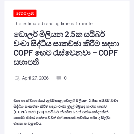
දේශපාලන
The estimated reading time is 1 minute
ඩොලර් මිලියන 2.5ක සයිබර්
වංචා සිද්ධිය සාකච්ඡා කිරීම සඳහා
COPF හෙට රැස්වෙනවා – COPF
සභාපති
April 27, 2026
0
මහා භාණ්ඩාගාරයේ ඇමරිකානු ඩොලර් මිලියන
2.5
ක සයිබර් වංචා
සිද්ධිය සාකච්ඡා කිරීම සඳහා රාජ්‍ය මුදල් පිළිබඳ කාරක සභාව
(
COPF)
හෙට (
28)
රැස්වීමට නියමිත බවත්
පක්ෂ භේදයකින්
තොරව තීරණ ගන්නා බවත්
එහි සභාපති ආචාර්ය හර්ෂ ද සිල්වා
මහතා පැවසුවේය.