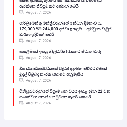
සෞදි අරාබිය, තුර්කිය සහ පකිස්ථානය ඒකාබද්ධ
ආරක්ෂක ගිවිසුමකට අත්සන් තබයි
August 7, 2026
පාර්ලිමේන්තු මන්ත්‍රීවරුන්ගේ ඉන්ධන දීමනාව රු.
179,000 සිට 244,000 දක්වා ඉහළට – ආර්චුනා වැටුප්
වාර්තා ඉදිරිපත් කරයි
August 7, 2026
පොලිසියේ ඉහළ නිලධාරීන් රැසකට ස්ථාන මාරු
August 7, 2026
විගණකාධිපතිවරියගේ වැටුප් අනුමත කිරීමට රජයේ
මුදල් පිළිබඳ කාරක සභාවේ අනුමැතිය
August 7, 2026
විනිසුරුවරුන්ගේ විශ්‍රාම යන වයස ඉහළ දමන 22 වන
සංශෝධන පනත් කෙටුම්පත ගැසට් කෙරේ
August 7, 2026