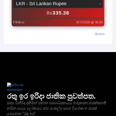
Source
රතු ඉර ඉරිදා ජාතික පුවත්පත.
සත්‍ය විනිවිද දකිමින් ජනතා පරමාධිපත්‍යයට ගරුකරන, අපක්ෂපාතී
නවීන මාධ්‍ය ලෝකයට නව සංකල්ප සමග විශේෂාංග රැසක්
ගෙනෙන "රතු ඉර"