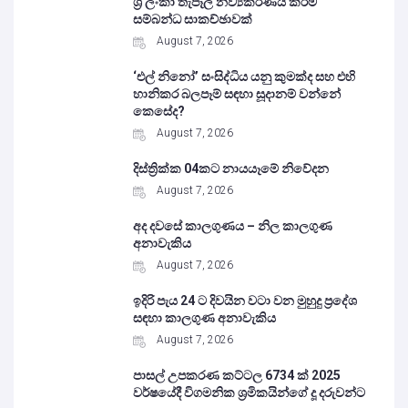
ශ්‍රී ලංකා තැපෑල නව්‍යකරණය කිරීම
සම්බන්ධ සාකච්ඡාවක්
August 7, 2026
‘එල් නිනෝ’ සංසිද්ධිය යනු කුමක්ද සහ එහි
හානිකර බලපෑම් සඳහා සූදානම් වන්නේ
කෙසේද?
August 7, 2026
දිස්ත්‍රික්ක 04කට නායයෑමේ නිවේදන
August 7, 2026
අද දවසේ කාලගුණය – නිල කාලගුණ
අනාවැකිය
August 7, 2026
ඉදිරි පැය 24 ට දිවයින වටා වන මුහුදු ප්‍රදේශ
සඳහා කාලගුණ අනාවැකිය
August 7, 2026
පාසල් උපකරණ කට්ටල 6734 ක් 2025
වර්ෂයේදී විගමනික ශ්‍රමිකයින්ගේ දූ දරුවන්ට