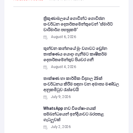
ත්‍රිකුණාමලයේ ගොවීන්ට ගොවිජන
සංවර්ධන දෙපාර්තමේන්තුවෙන් ‘ස්මාර්ට්
වාරිමාර්ග පහසුකම්‘
August 6, 2026
තුන්වන කන්නයේ මුං වගාවට ඩ්‍රෝන
තාක්ෂණය යොදා ගැනීමට කෘෂිකර්ම
දෙපාර්තමේන්තුව පියවර ගනී
August 4, 2026
තාක්ෂණ හා කාර්මික විද්‍යාල 25ක්
සංවර්ධනය කිරීම සඳහා වන අමාත්‍ය මණ්ඩල
අනුකමිටුව රැස්වෙයි
July 9, 2026
WhatsApp නව විශේෂාංගයක්
සම්බන්ධයෙන් ඉන්දියාවට බරපතළ
ගැටලුවක්
July 2, 2026