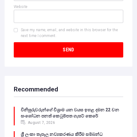
Website
Save my name, email, and website in this browser for the
next time I comment.
Recommended
විනිසුරුවරුන්ගේ විශ්‍රාම යන වයස ඉහළ දමන 22 වන
සංශෝධන පනත් කෙටුම්පත ගැසට් කෙරේ
August 7, 2026
ශ්‍රී ලංකා තැපෑල නව්‍යකරණය කිරීම සම්බන්ධ