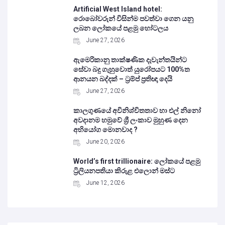
Artificial West Island hotel:
රොබෝවරුන් විසින්ම පවත්වා ගෙන යනු
ලබන ලෝකයේ පළමු හෝටලය
June 27, 2026
ඇමෙරිකානු තාක්ෂණික දැවැන්තයින්ට
සේවා බදු ගැහුවොත් යුරෝපයට 100%ත
ආනයන බද්දක් – ට්‍රම්ප් ප්‍රතිඥා දෙයි
June 27, 2026
කාලගුණයේ අවිනිශ්චිතතාව හා එල් නිනෝ
අවදානම හමුවේ ශ්‍රී ලංකාව මුහුණ දෙන
අභියෝග මොනවාද ?
June 20, 2026
World’s first trillionaire: ලෝකයේ පළමු
ට්‍රිලියනපතියා කිරුළ එලොන් මස්ට
June 12, 2026