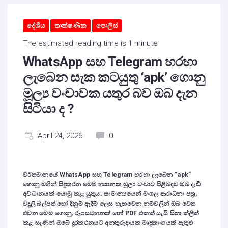
දේශීය
තාක්ෂණික
පොලිස්
The estimated reading time is 1 minute
WhatsApp සහ Telegram හරහා
ලැබෙන සැක කටයුතු ‘apk’ ගොනු
මූල්‍ය වංචාවක යතුර බව ඔබ දැන
සිටියා ද ?
April 24, 2026
0
වර්තමානයේ WhatsApp සහ Telegram හරහා ලැබෙන “apk”
ගොනු මගින් සිදුකරන මෙම භයානක මූල්‍ය වංචාව පිළිබඳව ඔබ දැඩි
අවධානයක් යොමු කළ යුතුය. සාමාන්‍යයෙන් මංගල ආරාධනා පත්‍ර,
විදුලි බිල්පත් හෝ දිනුම් ඇදීම් ලෙස හැඟවෙන නම්වලින් ඔබ වෙත
එවන මෙම ගොනු, රූපසටහනක් හෝ PDF එකක් යැයි සිතා ක්ලික්
කළ සැණින් ඔබේ දුරකථනයට අනතුරුදායක මෘදුකාංගයක් ඇතුළු