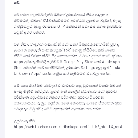
වේ.
මේ හරහා හැකර්වරුන්ට ඔබගේ දුරකථනයේ තිරය පාලනය
කිරීමටත්, ඔබගේ SMS කියවීමටත් අවස්ථාව ලැබෙන බැවින්, බැංකු
ගිණුම්වලට අදාළ රහසිගත OTP කේතයන් පවා ඔබ නොදැනුවත්වම
ඔවුන් අතට පත්වේ.
එම නිසා, නාඳුනන අංකයකින් හෝ ඔබේ මිතුරෙකුගේ නමින් වුව ද
ලැබෙන මෙවැනි සැකකටයුතු “apk” ගොනු කිසිවිටෙකත් බාගත
කිරීම හෝ විවෘත කිරීම සිදු නොකරන්න. ඔබගේ දුරකථනයට අවශ්‍ය
Apps ලබාගැනීමේදී සැමවිටම Google Play Store හෝ Apple App
Store පමණක් භාවිතා කිරීමටත්, දුරකථන Settings තුළ ඇති “Install
Unknown Apps” යන්න අක්‍රිය කර තැබීමටත් වගබලා ගන්න.
යම් හෙයකින් ඔබ මෙවැනි වංචාවකට හසු වුවහොත් වහාම ඔබගේ
බැංකු ගිණුම් අත්හිටුවා ළඟම ඇති පොලිස් ස්ථානයට හෝ අපරාධ
පරීක්ෂණ දෙපාර්තමේන්තුවේ පරිගණක අපරාධ විමර්ශන
කොට්ඨාසයට දැනුම් දෙන්න. මෙම තොරතුරු ඔබගේ හිතවතුන් අතර
බෙදාහැර ඔවුන්වද මෙම අනතුරෙන් ආරක්ෂා කරගන්න.
උපුටා ගැනීම –
https://web.facebook.com/srilankapoliceofficial/?_rdc=1&_rdr#