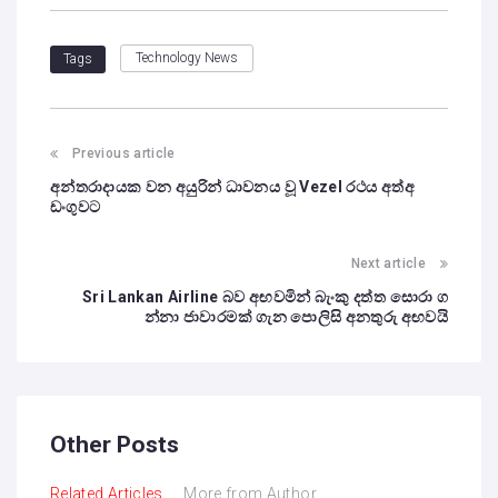
Technology News
Tags
Previous article
අන්තරාදායක වන අයුරින් ධාවනය වූ Vezel රථය අත්අ
ඩංගුවට
Next article
Sri Lankan Airline බව අඟවමින් බැංකු දත්ත සොරා ග
න්නා ජාවාරමක් ගැන පොලිසි අනතුරු අඟවයි
Other Posts
Related Articles
More from Author