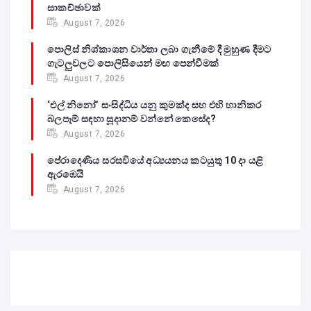
සාකච්ඡාවක්
August 7, 2026
පොලිස් නිශ්කාශන වාර්තා ලබා ගැනීමේ දී මුහුණ දීමට
ගැටලුවලට පොලිසියෙන් මඟ පෙන්වීමක්
August 7, 2026
‘එල් නිනෝ’ සංසිද්ධිය යනු කුමක්ද සහ එහි හානිකර
බලපෑම් සඳහා සූදානම් වන්නේ කෙසේද?
August 7, 2026
පේරාදෙණිය සරසවියේ අධ්‍යයනය කටයුතු 10 දා යළි
ඇරඹෙයි
August 7, 2026