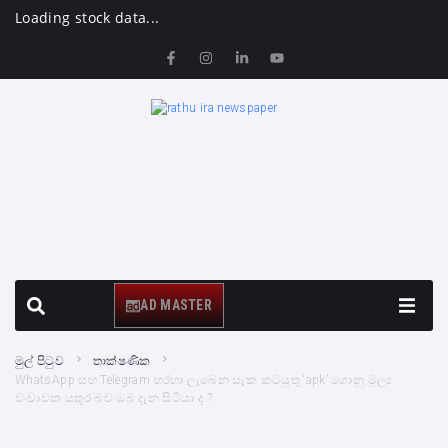
Loading stock data...
AD MASTER
මුල් පිටුව
තාක්ෂණික
WhatsApp සහ Telegram හරහා ලැබෙන සැක කටයුතු ‘apk’ ගොනු මූල්‍ය
වංචාවක යතුර බව ඔබ දැන සිටියා ද ?