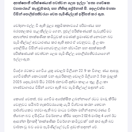
අපක්ෂපාතී පරීක්ෂණයක් පවත්වන ලෙස ඉල්ලා ‘සත්‍ය ගවේෂක
ව්‍යාපාරයේ
’
කැඳවුම්කරු සහ නීතිඥ ප්‍රේම්නාත් සී. දොලවත්ත මහතා
විසින් පොලිස්පතිවරයා වෙත පැමිණිල්ලක් ඉදිරිපත් කර ඇත.
චෝදනා එල්ල වී ඇති මූල්‍ය අක්‍රමිකතාවයේ පරිමාණය සහ
බරපතලකම සැලකිල්ලට ගෙන, පුළුල් පරීක්ෂණයක් පැවැත්වීමට
අභ්‍යන්තර තාක්ෂණික කමිටුවක් පමණක් ප්‍රමාණවත් නොවන බව
පැමිණිල්ලේ අවධාරණය කර ඇති අතර ඒ වෙනුවට, ශ්‍රී ලංකා
පොලිසිය විසින් මෙහෙයවනු ලබන ස්වාධීන සහ අපක්ෂපාතී
පරීක්ෂණයක් පවත්වන ලෙස පැමිණිල්ල පොලිස්පතිවරයාගෙන්
ඉල්ලා ඇත.
විදේශ රටකට ගෙවිය යුතු ඩොලර් මිලියන 22.9 ක විශාල ණය ආපසු
ගෙවීමකින් කොටසක් වන ඇමරිකානු ඩොලර් මිලියන 2.5ක මුදලක්
2025 දෙසැම්බර් සිට 2026 ජනවාරි දක්වා කාලය තුළ ශ්‍රී ලංකා
භාණ්ඩාගාරය විසින් ගෙවා ඇති බව පැමිණිල්ලේ සඳහන් වේ.
කෙසේ වෙතත්, එම ගෙවීම අපේක්ෂිත ලබන්නාගේ රටට මාරු කිරීම
වෙනුවට සයිබර් හැකර්වරයෙකු යැයි විශ්වාස කරන තෙවන
පාර්ශ්වයකට හරවා ඇති බව මාධ්‍ය වාර්තා මඟින් අනාවරණය වී
තිබෙන බව ද සිද්ධිය විමර්ශනය කිරීම සඳහා 2026 මාර්තු 4 හෝ ඊට
ආසන්න දිනකදී “තාක්ෂණික විමර්ශන කමිටුවක්” පත් කර ඇති බව
වාර්තා වූ බව මෙම පැමිණිල්ලේ වැඩි දුරටත් සඳහන් වේ.