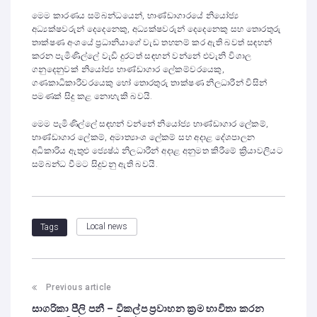
මෙම කාරණය සම්බන්ධයෙන්, භාණ්ඩාගාරයේ නියෝජ්‍ය
අධ්‍යක්ෂවරුන් දෙදෙනෙකු, අධ්‍යක්ෂවරුන් දෙදෙනෙකු සහ තොරතුරු
තාක්ෂණ අංශයේ ප්‍රධානියාගේ වැඩ තහනම් කර ඇති බවත් සඳහන්
කරන පැමිණිල්ලේ වැඩි දුරටත් සඳහන් වන්නේ එවැනි විශාල
ගනුදෙනුවක් නියෝජ්‍ය භාණ්ඩාගාර ලේකම්වරයෙකු,
ගණකාධිකාරීවරයෙකු හෝ තොරතුරු තාක්ෂණ නිලධාරීන් විසින්
පමණක් සිදු කළ නොහැකි බවයි.
මෙම පැමිණිල්ලේ සඳහන් වන්නේ නියෝජ්‍ය භාණ්ඩාගාර ලේකම්,
භාණ්ඩාගාර ලේකම්, අමාත්‍යාංශ ලේකම් සහ අදාළ දේශපාලන
අධිකාරිය ඇතුළු ජ්‍යෙෂ්ඨ නිලධාරීන් අදාළ අනුමත කිරීමේ ක්‍රියාවලියට
සම්බන්ධ වීමට සිදුවනු ඇති බවයි.
Local news
Tags
Previous article
සාගරිකා පීලි පනී – විකල්ප ප්‍රවාහන ක්‍රම භාවිතා කරන