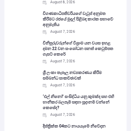
August 8, 2026
විගණකාධිපතිවරියගේ වැටුප් අනුමත
කිරීමට රජයේ මුදල් පිළිබඳ කාරක සභාවේ
අනුමැතිය
August 7, 2026
විනිසුරුවරුන්ගේ විශ්‍රාම යන වයස ඉහළ
දමන 22 වන සංශෝධන පනත් කෙටුම්පත
ගැසට් කෙරේ
August 7, 2026
ශ්‍රී ලංකා තැපෑල නව්‍යකරණය කිරීම
සම්බන්ධ සාකච්ඡාවක්
August 7, 2026
‘එල් නිනෝ’ සංසිද්ධිය යනු කුමක්ද සහ එහි
හානිකර බලපෑම් සඳහා සූදානම් වන්නේ
කෙසේද?
August 7, 2026
දිස්ත්‍රික්ක 04කට නායයෑමේ නිවේදන