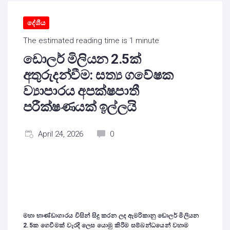
දේශීය
The estimated reading time is 1 minute
ඩොලර් මිලියන 2.5ක්
අතුරුදන්වීම: සත්‍ය ගවේෂක
ව්‍යාපාරය අපක්ෂපාතී
පරීක්ෂණයක් ඉල්ලයි
April 24, 2026
0
මහා භාණ්ඩාගාරය විසින් සිදු කරන ලද ඇමරිකානු ඩොලර් මිලියන
2.5
ක ගෙවීමක් වැරදි ලෙස යොමු කිරීම සම්බන්ධයෙන් වහාම