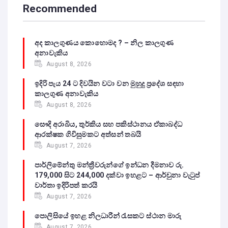
Recommended
අද කාලගුණය කොහොමද ? – නිල කාලගුණ
අනාවැකිය
August 8, 2026
ඉදිරි පැය 24 ට දිවයින වටා වන මුහුදු ප්‍රදේශ සඳහා
කාලගුණ අනාවැකිය
August 8, 2026
සෞදි අරාබිය, තුර්කිය සහ පකිස්ථානය ඒකාබද්ධ
ආරක්ෂක ගිවිසුමකට අත්සන් තබයි
August 7, 2026
පාර්ලිමේන්තු මන්ත්‍රීවරුන්ගේ ඉන්ධන දීමනාව රු.
179,000 සිට 244,000 දක්වා ඉහළට – ආර්චුනා වැටුප්
වාර්තා ඉදිරිපත් කරයි
August 7, 2026
පොලිසියේ ඉහළ නිලධාරීන් රැසකට ස්ථාන මාරු
August 7, 2026