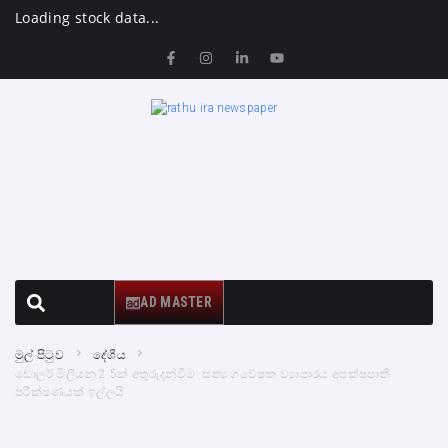
Loading stock data...
AD MASTER
මුල් පිටුව
දේශීය
ඩොලර් මිලියන 2.5ක් අතුරුදන්වීම: සත්‍ය ගවේෂක ව්‍යාපාරය අපක්ෂපාතී
පරීක්ෂණයක් ඉල්ලයි