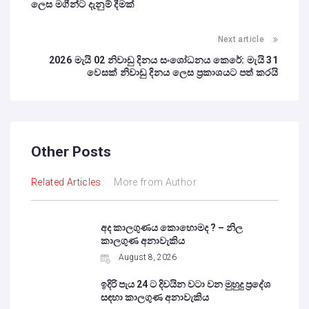
ලෙස මගීන්ට දැනුම් දීමක්
Next article
2026 මැයි 02 නිවාඩු දිනය සංශෝධනය කෙරේ: මැයි 31
වෙසක් නිවාඩු දිනය ලෙස ප්‍රකාශයට පත් කරයි
Other Posts
Related Articles
More from Author
අද කාලගුණය කොහොමද ? – නිල
කාලගුණ අනාවැකිය
August 8, 2026
ඉදිරි පැය 24 ට දිවයින වටා වන මුහුදු ප්‍රදේශ
සඳහා කාලගුණ අනාවැකිය