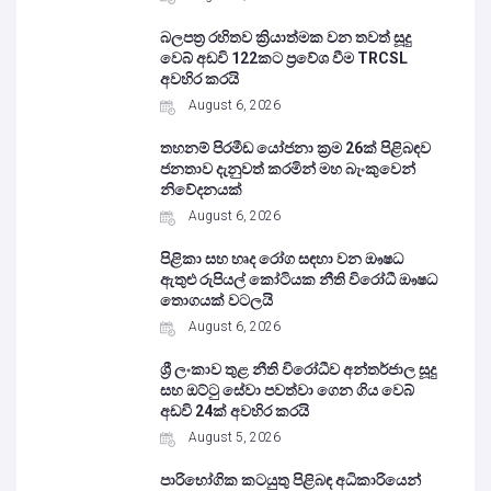
බලපත්‍ර රහිතව ක්‍රියාත්මක වන තවත් සූදු
වෙබ් අඩවි 122කට ප්‍රවේශ වීම TRCSL
අවහිර කරයි
August 6, 2026
තහනම් පිරමීඩ යෝජනා ක්‍රම 26ක් පිළිබඳව
ජනතාව දැනුවත් කරමින් මහ බැංකුවෙන්
නිවේදනයක්
August 6, 2026
පිළිකා සහ හෘද රෝග සඳහා වන ඖෂධ
ඇතුළු රුපියල් කෝටියක නීති විරෝධී ඖෂධ
තොගයක් වටලයි
August 6, 2026
ශ්‍රී ලංකාව තුළ නීති විරෝධීව අන්තර්ජාල සූදු
සහ ඔට්ටු සේවා පවත්වා ගෙන ගිය වෙබ්
අඩවි 24ක් අවහිර කරයි
August 5, 2026
පාරිභෝගික කටයුතු පිළිබඳ අධිකාරියෙන්