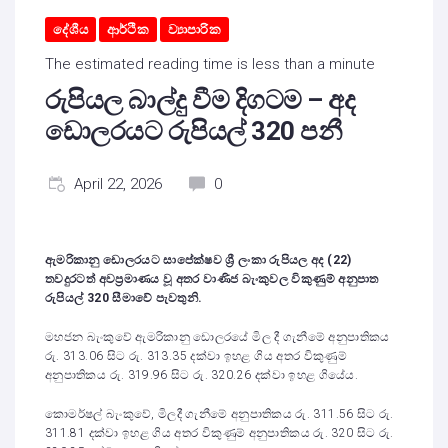
දේශීය
ආර්ථික
ව්‍යාපාරික
The estimated reading time is less than a minute
රුපියල බාල්දු වීම දිගටම – අද
ඩොලරයට රුපියල් 320 පනී
April 22, 2026
0
ඇමරිකානු ඩොලරයට සාපේක්ෂව ශ්‍රී ලංකා රුපියල
අද (22)
තවදුරටත් අවප්‍රමාණය වූ අතර වාණිජ බැංකුවල විකුණුම් අනුපාත
රුපියල්
320
සීමාවේ පැවතුනි.
මහජන බැංකුවේ ඇමරිකානු ඩොලරයේ මිල දී ගැනීමේ අනුපාතිකය
රු. 313.06 සිට රු. 313.35 දක්වා ඉහළ ගිය අතර විකුණුම්
අනුපාතිකය රු. 319.96 සිට රු. 320.26 දක්වා ඉහළ ගියේය.
කොමර්ෂල් බැංකුවේ, මිලදී ගැනීමේ අනුපාතිකය රු. 311.56 සිට රු.
311.81 දක්වා ඉහළ ගිය අතර විකුණුම් අනුපාතිකය රු. 320 සිට රු.