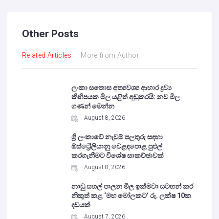
Other Posts
Related Articles
More from Author
ලංකා සතොස අත්‍යවශ්‍ය ආහාර ද්‍රව්‍ය
කිහිපයක මිල යළිත් අඩුකරයි: නව මිල
ගණන් මෙන්න
August 8, 2026
ශ්‍රී ලංකාවේ නැවුම් පලතුරු සඳහා
ඕස්ට්‍රේලියානු වෙළඳපොළ පුළුල්
කරගැනීමට විශේෂ සාකච්ඡාවක්
August 8, 2026
නාඩු සහල් පාලන මිල ඉක්මවා සටහන් කර
නිකුත් කළ ‘මහ මෝලකට’ රු. ලක්ෂ 10ක
දඩයක්
August 7, 2026