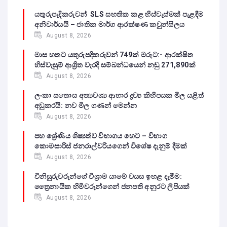
යතුරුපැදිකරුවන් SLS සහතික කළ හිස්වැස්මක් පැළඳීම
අනිවාර්යයි – ජාතික මාර්ග ආරක්ෂණ කවුන්සිලය
August 8, 2026
මාස හතට යතුරුපදිකරුවන් 749ක් මරුට:- ආරක්ෂිත
හිස්වැසුම් ආශ්‍රිත වැරදි සම්බන්ධයෙන් නඩු 271,890ක්
August 8, 2026
ලංකා සතොස අත්‍යවශ්‍ය ආහාර ද්‍රව්‍ය කිහිපයක මිල යළිත්
අඩුකරයි: නව මිල ගණන් මෙන්න
August 8, 2026
පහ ශ්‍රේණිය ශිෂ්‍යත්ව විභාගය හෙට – විභාග
කොමසාරිස් ජනරාල්වරියගෙන් විශේෂ දැනුම් දීමක්
August 8, 2026
විනිසුරුවරුන්ගේ විශ්‍රාම යාමේ වයස ඉහළ දැමීම:
ත්‍රෛනායික හිමිවරුන්ගෙන් ජනපති අනුරට ලිපියක්
August 8, 2026