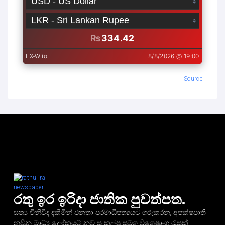
Source
රතු ඉර ඉරිදා ජාතික පුවත්පත.
සත්‍ය විනිවිද දකිමින් ජනතා පරමාධිපත්‍යයට ගරුකරන, අපක්ෂපාතී
නවීන මාධ්‍ය ලෝකයට නව සංකල්ප සමග විශේෂාංග රැසක්