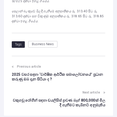
320.25 දක්වා ඉහළ ගියේය.
සෙලාන් බැංකුවේ මිලදී ගැනීමේ අනුපාතිකය රු. 313.40 සිට රු.
313.60 දක්වා සහ විකුණුම් අනුපාතිකය රු. 318.65 සිට රු. 318.85
දක්වා ඉහළ ගියේය.
Business News
Tags
Previous article
2025 වසර සඳහා ‘වාර්ෂික ආර්ථික සමාලෝචනයේ’ ප්‍රධාන
කරුණු ඔබ දැන සිටියා ද ?
Next article
වකුගඩු රෝගීන් සඳහා ඩයලිසිස් ද්‍රාවණ බෑග් 800,000ක් මිල
දී ගැනීමට කැබිනට් අනුමැතිය