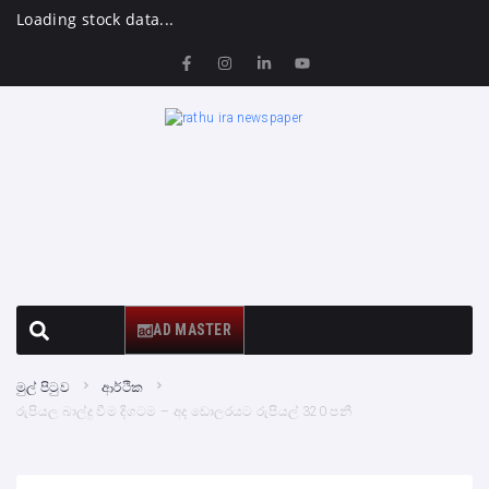
Loading stock data...
AD MASTER
මුල් පිටුව
ආර්ථික
රුපියල බාල්දු වීම දිගටම – අද ඩොලරයට රුපියල් 320 පනී