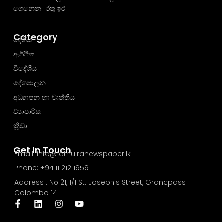
ගෙනෙන "රතු ඉර"
Category
දේශීය
ආර්ථික
විදේශීය
දේශපාලන
අධ්‍යාපන හා වෘත්තීය
ව්‍යාපාරික
ක්‍රීඩා
Get In Touch
Email: info@rathuiranewspaper.lk
Phone: +94 11 212 1959
Address : No 21, 1/1 St. Joseph's Street, Grandpass
Colombo 14