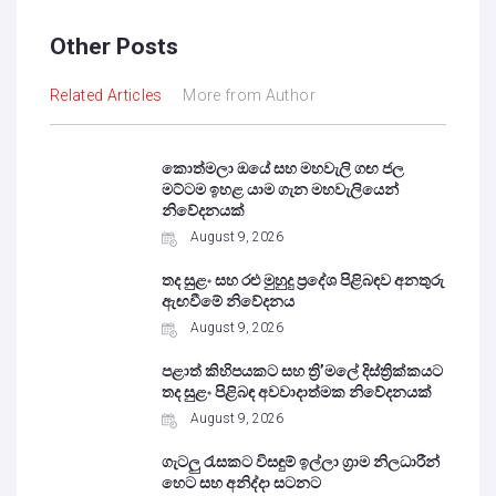
Other Posts
Related Articles
More from Author
කොත්මලා ඔයේ සහ මහවැලි ගඟ ජල
මට්ටම ඉහළ යාම ගැන මහවැලියෙන්
නිවේදනයක්
August 9, 2026
තද සුළං සහ රළු මුහුදු ප්‍රදේශ පිළිබඳව අනතුරු
ඇඟවීමේ නිවේදනය
August 9, 2026
පළාත් කිහිපයකට සහ ත්‍රි’මලේ දිස්ත්‍රික්කයට
තද සුළං පිළිබඳ අවවාදාත්මක නිවේදනයක්
August 9, 2026
ගැටලු රැසකට විසඳුම් ඉල්ලා ග්‍රාම නිලධාරීන්
හෙට සහ අනිද්දා සටනට