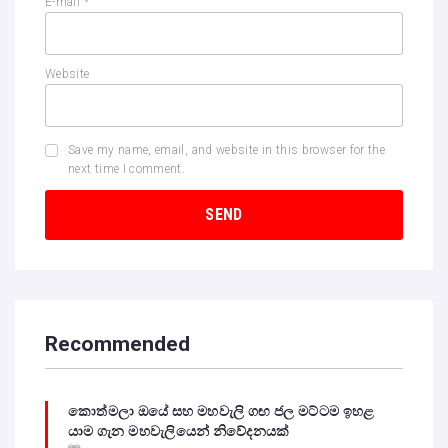
E-mail
*
Website
Save my name, email, and website in this browser for the
next time I comment.
Recommended
කොත්මලා ඔයේ සහ මහවැලි ගඟ ජල මට්ටම ඉහළ
යාම ගැන මහවැලියෙන් නිවේදනයක්