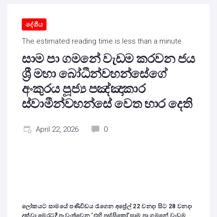
දේශීය
The estimated reading time is less than a minute
සාම පා ගමනේ වැඩම කරවන ජය
ශ්‍රී මහා බෝධීන්වහන්සේගේ
අංකුරය පූජ්‍ය පඤ්ඤාකාර
ස්වාමීන්වහන්සේ වෙත භාර දෙති
April 22, 2026
0
ලෝකයට සාමයේ පණිවිඩය රැගෙන අප්‍රේල් 22 වනදා සිට 28 වනදා
දක්වා මෙරටදී පැවැත්වෙන ‘එහි පස්සිකෝ’සාම පා ගමනේ වැඩම