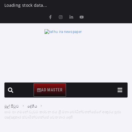
Loading stock data...
AD MASTER
මුල් පිටුව
දේශීය
සාම පා ගමනේ වැඩම කරවන ජය ශ්‍රී මහා බෝධීන්වහන්සේගේ අංකුරය පූජ්‍ය
පඤ්ඤාකාර ස්වාමීන්වහන්සේ වෙත භාර දෙති