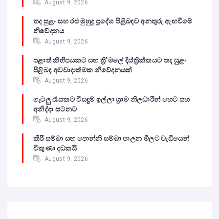
August 9, 2026
තද සුළං සහ රළු මුහුදු ප්‍රදේශ පිළිබඳව අනතුරු ඇඟවීමේ
නිවේදනය
August 9, 2026
පළාත් කිහිපයකට සහ ත්‍රි’මලේ දිස්ත්‍රික්කයට තද සුළං
පිළිබඳ අවවාදාත්මක නිවේදනයක්
August 9, 2026
ගැටලු රැසකට විසඳුම් ඉල්ලා ග්‍රාම නිලධාරීන් හෙට සහ
අනිද්දා සටනට
August 9, 2026
කීරි සම්බා සහ පොන්නි සම්බා පාලන මිලට වැඩියෙන්
විකුණා දඩකයි
August 9, 2026