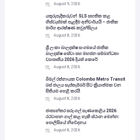
August 9, 2026
යතුරුපැදිකරුවන් SLS සහතික කළ
හිස්වැස්මක් පැළඳීම අනිවාර්යයි – ජාතික
මාර්ග ආරක්ෂණ කවුන්සිලය
August 8, 2026
ශ්‍රී ලංකා බාලදක්ෂ සංගමයේ ජාතික
බාලදක්ෂ සේවා සහ මහජන සම්බන්ධතා
ව්‍යාපෘතිය 2026 දියත් කෙරේ
August 8, 2026
බිමල් රත්නායක Colombo Metro Transit
බස් ජාලය සැප්තැම්බර් සිට ක්‍රියාත්මක වන
සිතියම හෙළි කරයි
August 8, 2026
ජාත්‍යන්තර සරුංගල් සැණකෙළිය 2026:
රථවාහන ගාල් කළ හැකි ස්ථාන මෙන්න:
පොලිසියේ නිවේදනය
August 8, 2026