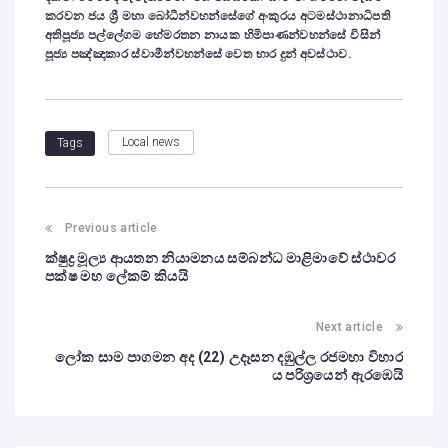
කරවන ජය ශ්‍රී මහා බෝධීන්වහන්සේගේ අංකුරය අටමස්ථානාධිපති
අතිපූජ්‍ය පල්ලේගම හේමරතන නායක හිමිපාණන්වහන්සේ විසින්
පූජ්‍ය පඤ්ඤාකාර ස්වාමීන්වහන්සේ වෙත භාර දුන් අවස්ථාව.
Local news
Tags
Previous article
ක්ෂුද්‍ර මූල්‍ය ආයතන නියාමනය සම්බන්ධ මාළිමාවේ ස්ථාවර
පක්ෂ මහ ලේකම් කියයි
Next article
ලෝක සාම පාගමන අද (22) උදෑසන දඹුල්ල රජමහා විහාර
ය පරිශ්‍රයෙන් ඇරඹෙයි