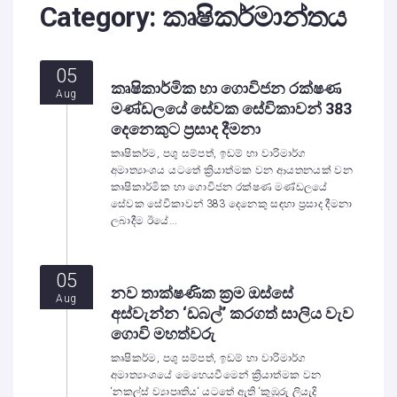
Category:
කෘෂිකර්මාන්තය
05
කෘෂිකාර්මික හා ගොවිජන රක්ෂණ
Aug
මණ්ඩලයේ සේවක සේවිකාවන් 383
දෙනෙකුට ප්‍රසාද දීමනා
කෘෂිකර්ම, පශු සම්පත්, ඉඩම් හා වාරිමාර්ග
අමාත්‍යාංශය යටතේ ක්‍රියාත්මක වන ආයතනයක් වන
කෘෂිකාර්මික හා ගොවිජන රක්ෂණ මණ්ඩලයේ
සේවක සේවිකාවන් 383 දෙනෙකු සඳහා ප්‍රසාද දීමනා
ලබාදීම ඊයේ...
05
නව තාක්ෂණික ක්‍රම ඔස්සේ
Aug
අස්වැන්න ‘ඩබල්’ කරගත් සාලිය වැව
ගොවි මහත්වරු
කෘෂිකර්ම, පශු සම්පත්, ඉඩම් හා වාරිමාර්ග
අමාත්‍යාංශයේ මෙහෙයවීමෙන් ක්‍රියාත්මක වන
‘නකල්ස් ව්‍යාපෘතිය‘ යටතේ ඇති ‘කුඹුරු ලියැදි