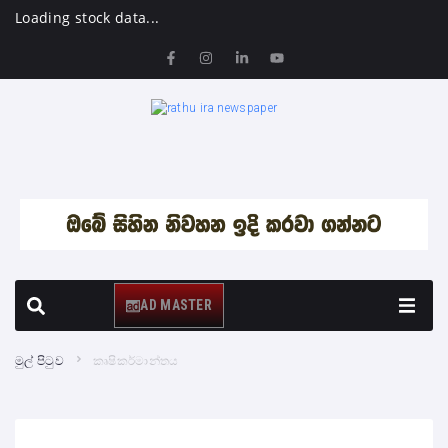
Loading stock data...
AD MASTER
මුල් පිටුව
කෘෂිකර්මාන්තය