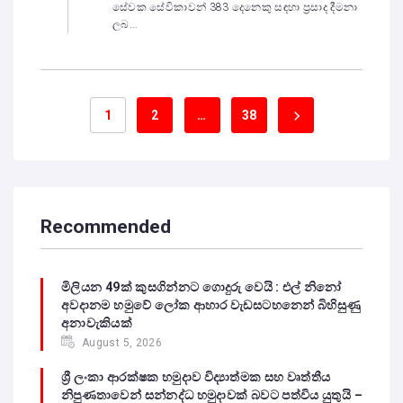
සේවක සේවිකාවන් 383 දෙනෙකු සඳහා ප්‍රසාද දීමනා
ලබ...
1
2
…
38
Recommended
මිලියන 49ක් කුසගින්නට ගොදුරු වෙයි : එල් නිනෝ
අවදානම හමුවේ ලෝක ආහාර වැඩසටහනෙන් බිහිසුණු
අනාවැකියක්
August 5, 2026
ශ්‍රී ලංකා ආරක්ෂක හමුදාව විද්‍යාත්මක සහ වෘත්තීය
නිපුණතාවෙන් සන්නද්ධ හමුදාවක් බවට පත්විය යුතුයි –