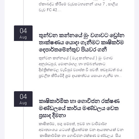
ඒකාබද්ධ කිරීමේ වැඩසටහනෙන්‘ යාය 7 , සාලිය
වැව FC 42...
04
තුන්වන කන්නයේ මුං වගාවට ඩ්‍රෝන
Aug
තාක්ෂණය යොදා ගැනීමට කෘෂිකර්ම
දෙපාර්තමේන්තුව පියවර ගනී
තුන්වන කන්නයේ ( මැද කන්නයේ ) මුං වගාව
අනුරාධපුර, මොනරාගල හා හම්බන්තොට
දිස්ත්‍රික්කවල වැඩිපුර ව්‍යාප්ත වී පවතී. තවදුරටත් එය
ප්‍රචලිත කිරීමෙිදී ශ්‍රම දායකත්වය සොයා ගැනීම හා...
04
කෘෂිකාර්මික හා ගොවිජන රක්ෂණ
Aug
මණ්ඩලයේ කාර්ය මණ්ඩලය වෙත
ප්‍රසාද දීමනා
කෘෂිකර්ම, පශු සම්පත්, ඉඩම් හා වාරිමාර්ග
අමාත්‍යාංශය යටතේ ක්‍රියාත්මක වන ආයතනයක් වන
කෘෂිකාර්මික හා ගොවිජන රක්ෂණ මණ්ඩලය සිය