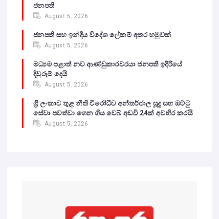
ජනපති
August 5, 2026
ජනපති සහ ඉන්දීය විදේශ ලේකම් අතර හමුවක්
August 5, 2026
මධ්‍යම පළාත් නව ආණ්ඩුකාරවරයා ජනපති ඉදිරියේ
දිවුරුම් දෙයි
August 5, 2026
ශ්‍රී ලංකාව තුළ නීති විරෝධීව අන්තර්ජාල සූදු සහ ඔට්ටු
සේවා පවත්වා ගෙන ගිය වෙබ් අඩවි 24ක් අවහිර කරයි
August 5, 2026