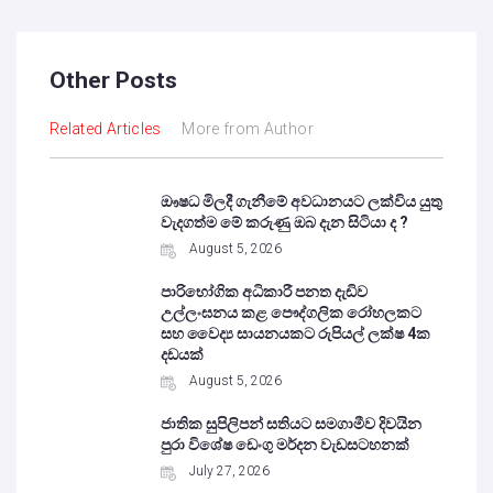
Other Posts
Related Articles
More from Author
ඖෂධ මිලදී ගැනීමේ අවධානයට ලක්විය යුතු
වැදගත්ම මේ කරුණු ඔබ දැන සිටියා ද ?
August 5, 2026
පාරිභෝගික අධිකාරී පනත දැඩිව
උල්ලංඝනය කළ පෞද්ගලික රෝහලකට
සහ වෛද්‍ය සායනයකට රුපියල් ලක්ෂ 4ක
දඩයක්
August 5, 2026
ජාතික සුපිලිපන් සතියට සමගාමීව දිවයින
පුරා විශේෂ ඩෙංගු මර්දන වැඩසටහනක්
July 27, 2026