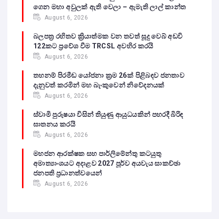
ගෙන මහා අවුලක් ඇති වෙලා – ඇමැති ලාල් කාන්ත
August 6, 2026
බලපත්‍ර රහිතව ක්‍රියාත්මක වන තවත් සූදු වෙබ් අඩවි
122කට ප්‍රවේශ වීම TRCSL අවහිර කරයි
August 6, 2026
තහනම් පිරමීඩ යෝජනා ක්‍රම 26ක් පිළිබඳව ජනතාව
දැනුවත් කරමින් මහ බැංකුවෙන් නිවේදනයක්
August 6, 2026
ස්වාමි පුරුෂයා විසින් තියුණු ආයුධයකින් පහරදී බිරිඳ
ඝාතනය කරයි
August 6, 2026
මහජන ආරක්ෂක සහ පාර්ලිමේන්තු කටයුතු
අමාත්‍යාංශයට අදාළව 2027 පූර්ව අයවැය සාකච්ඡා
ජනපති ප්‍රධානත්වයෙන්
August 6, 2026