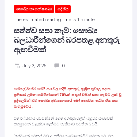
සෞඛ්‍ය හා පෝෂණය
දේශීය
The estimated reading time is 1 minute
සත්ත්ව සපා කෑම්: සෞඛ්‍ය
බලධාරීන්ගෙන් බරපතළ අනතුරු
ඇඟවීමක්
July 3, 2026
0
රෝහල් බාහිර රෝගී අංශවල හදිසි අනතුරු ආශ්‍රිත තුවාල සඳහා
ප්‍රතිකාර ලබන රෝගීන්ගෙන් 70%ක් සතුන් විසින් සපා කෑමට ලක් වූ
පුද්ගලයින් බව සෞඛ්‍ය අමාත්‍යාංශයේ බෝ නොවන රෝග ඒකකය
පැවසුවේය.
එම එ්කකය පවසන්නේ මෙම අනතුරුවලින් බහුතර සංඛ්‍යවක්
පහසුවෙන් වළක්වා ගැනීමට හැකියාව පවතින බවයි.
“තත්වයන් වෙනස් වුව ද, ප්‍රතිඵලය බොහෝ විට සමාන වේ, එය