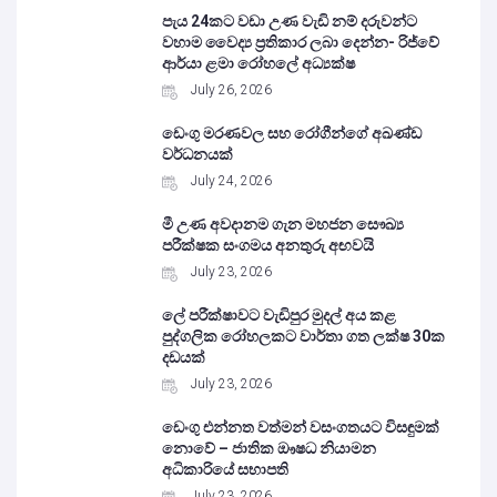
පැය 24කට වඩා උණ වැඩි නම් දරුවන්ට
වහාම වෛද්‍ය ප්‍රතිකාර ලබා දෙන්න- රිජ්වේ
ආර්යා ළමා රෝහලේ අධ්‍යක්ෂ
July 26, 2026
ඩෙංගු මරණවල සහ රෝගීන්ගේ අඛණ්ඩ
වර්ධනයක්
July 24, 2026
මී උණ අවදානම ගැන මහජන සෞඛ්‍ය
පරීක්ෂක සංගමය අනතුරු අඟවයි
July 23, 2026
ලේ පරීක්ෂාවට වැඩිපුර මුදල් අය කළ
පුද්ගලික රෝහලකට වාර්තා ගත ලක්ෂ 30ක
දඩයක්
July 23, 2026
ඩෙංගු එන්නත වත්මන් වසංගතයට විසඳුමක්
නොවේ – ජාතික ඖෂධ නියාමන
අධිකාරියේ සභාපති
July 23, 2026