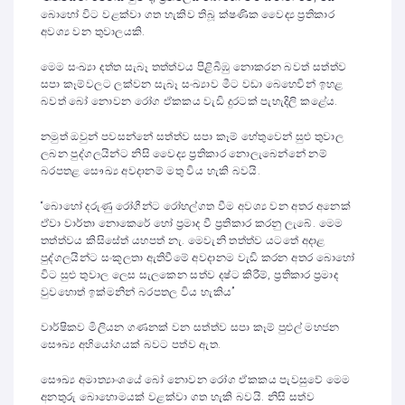
බොහෝ විට වළක්වා ගත හැකිව තිබූ ක්ෂණික වෛද්‍ය ප්‍රතිකාර
අවශ්‍ය වන තුවාලයකි.
මෙම සංඛ්‍යා දත්ත සැබෑ තත්ත්වය පිළිබිඹු නොකරන බවත් සත්ත්ව
සපා කෑම්වලට ලක්වන සැබෑ සංඛ්‍යාව මීට වඩා බෙහෙවින් ඉහළ
බවත් බෝ නොවන රෝග ඒකකය වැඩි දුරටක් පැහැදිලි කළේය.
නමුත් ඔවුන් පවසන්නේ සත්ත්ව සපා කෑම් හේතුවෙන් සුළු තුවාල
ලබන පුද්ගලයින්ට නිසි වෛද්‍ය ප්‍රතිකාර නොලැබෙන්නේ නම්
බරපතළ සෞඛ්‍ය අවදානම් මතු විය හැකි බවයි.
“බොහෝ දරුණු රෝගීන්ට රෝහල්ගත වීම අවශ්‍ය වන අතර අනෙක්
ඒවා වාර්තා නොකෙරේ හෝ ප්‍රමාද වී ප්‍රතිකාර කරනු ලැබේ. මෙම
තත්ත්වය කිසිසේත් යහපත් නැ. මෙවැනි තත්ත්ව යටතේ අදාළ
පුද්ගලයින්ට සංකූලතා ඇතිවීමේ අවදානම වැඩි කරන අතර බොහෝ
විට සුළු තුවාල ලෙස සැලකෙන සත්ව දෂ්ට කිරීම්, ප්‍රතිකාර ප්‍රමාද
වුවහොත් ඉක්මනින් බරපතල විය හැකිය”
වාර්ෂිකව මිලියන ගණනක් වන සත්ත්ව සපා කෑම් පුළුල් මහජන
සෞඛ්‍ය අභියෝගයක් බවට පත්ව ඇත.
සෞඛ්‍ය අමාත්‍යාංශයේ බෝ නොවන රෝග ඒකකය පැවසුවේ මෙම
අනතුරු බොහොමයක් වළක්වා ගත හැකි බවයි. නිසි සත්ව