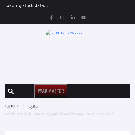
Loading stock data...
AD MASTER
මුල් පිටුව
දේශීය
සත්ත්ව සපා කෑම්: සෞඛ්‍ය බලධාරීන්ගෙන් බරපතළ අනතුරු ඇඟවීමක්