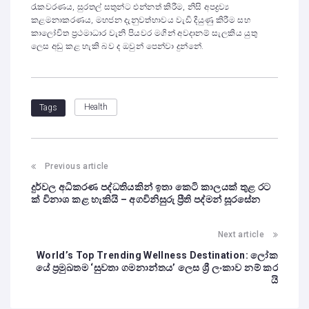
රැකවරණය, සුරතල් සතුන්ට එන්නත් කිරීම, නිසි අපද්‍රව්‍ය
කළමනාකරණය, මහජන දැනුවත්භාවය වැඩි දියුණු කිරීම සහ
කාලෝචිත ප්‍රථමාධාර වැනි පියවර මගින් අවදානම් සැලකිය යුතු
ලෙස අඩු කළ හැකි බව ද ඔවුන් පෙන්වා දුන්නේ.
Health
Tags
Previous article
දුර්වල අධිකරණ පද්ධතියකින් ඉතා කෙටි කාලයක් තුළ රට
ක් විනාශ කළ හැකියි – අගවිනිසුරු ප්‍රීති පද්මන් සූරසේන
Next article
World’s Top Trending Wellness Destination: ලෝක
යේ ප්‍රමුඛතම ‘සුවතා ගමනාන්තය’ ලෙස ශ්‍රී ලංකාව නම් කර
යි