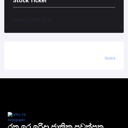
Stock Ticker
Loading stock data...
Source
රතු ඉර ඉරිදා ජාතික පුවත්පත.