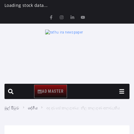
Loading stock data...
AD MASTER
මුල් පිටුව
දේශීය
අද දවසේ කාලගුණය: නිල කාලගුණ අනාවැකිය