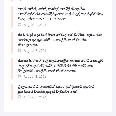
අනුර, රනිල්, සජිත්, නාමල් සහ දිලිත් පසුගිය
ජනාධිපතිවරණයයේදී වැයකර ඇති මුදල් සහ මැතිවරණ
වියදම් නියාමනය – 01 කොටස
August 8, 2026
සීනිගම ශ්‍රී දෙවොල් මහා දේවාලයේ වාර්ෂික ඇසළ මහ
පෙරහැර අද ඇරඹෙයි – පොලිසියෙන් විශේෂ
නිවේදනයක්
August 8, 2026
ජාත්‍යන්තර සරුංගල් සැණකෙළිය අද සහ හෙට කොළඹ
ගාලු මුවදොර පිටියේ දී: මෝටර් රථ හිමියන්ට සහ
රියැදුරන්ට පොලිසියෙන් නිවේදනයක්
August 8, 2026
ශ්‍රී ලංකාවේ කිරි ගොවීන් සඳහා ඉන්දියාවේ ගුජරාට්
ප්‍රාන්තයේ විශේෂ පුහුණු වැඩසටහනක්
August 8, 2026