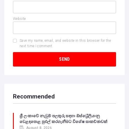
Website
Save my name, email, and website in this browser for the
next time I comment.
Recommended
ශ්‍රී ලංකාවේ නැවුම් පලතුරු සඳහා ඕස්ට්‍රේලියානු
වෙළඳපොළ පුළුල් කරගැනීමට විශේෂ සාකච්ඡාවක්
August 8, 2026