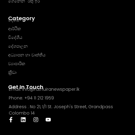
ගෙනෙන "රතු ඉර"
Category
දේශීය
ආර්ථික
විදේශීය
දේශපාලන
අධ්‍යාපන හා වෘත්තීය
ව්‍යාපාරික
ක්‍රීඩා
Get In Touch
Email: info@rathuiranewspaper.lk
Phone: +94 11 212 1959
Address : No 21, 1/1 St. Joseph's Street, Grandpass
Colombo 14