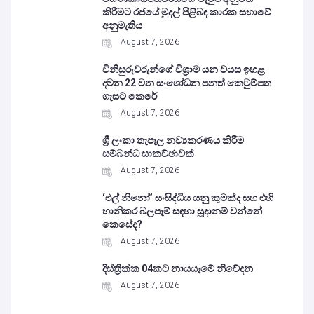
කිරීමට රජයේ මුදල් පිළිබඳ කාරක සභාවේ
අනුමැතිය
August 7, 2026
විනිසුරුවරුන්ගේ විශ්‍රාම යන වයස ඉහළ
දමන 22 වන සංශෝධන පනත් කෙටුම්පත
ගැසට් කෙරේ
August 7, 2026
ශ්‍රී ලංකා තැපෑල නව්‍යකරණය කිරීම
සම්බන්ධ සාකච්ඡාවක්
August 7, 2026
‘එල් නිනෝ’ සංසිද්ධිය යනු කුමක්ද සහ එහි
හානිකර බලපෑම් සඳහා සූදානම් වන්නේ
කෙසේද?
August 7, 2026
දිස්ත්‍රික්ක 04කට නායයෑමේ නිවේදන
August 7, 2026