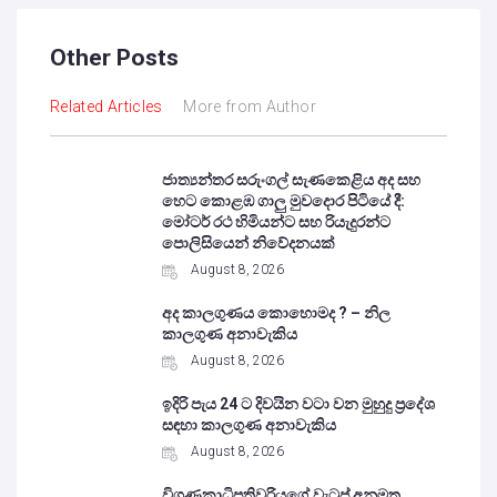
Other Posts
Related Articles
More from Author
ජාත්‍යන්තර සරුංගල් සැණකෙළිය අද සහ
හෙට කොළඹ ගාලු මුවදොර පිටියේ දී:
මෝටර් රථ හිමියන්ට සහ රියැදුරන්ට
පොලිසියෙන් නිවේදනයක්
August 8, 2026
අද කාලගුණය කොහොමද ? – නිල
කාලගුණ අනාවැකිය
August 8, 2026
ඉදිරි පැය 24 ට දිවයින වටා වන මුහුදු ප්‍රදේශ
සඳහා කාලගුණ අනාවැකිය
August 8, 2026
විගණකාධිපතිවරියගේ වැටුප් අනුමත