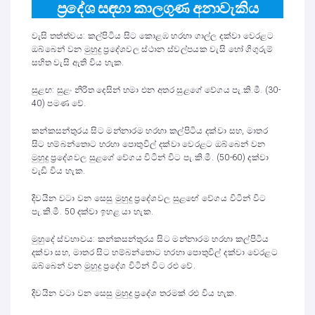
ප්‍රදේශ සඳහා කාලගුණ අනාවැකිය
වැසි තත්ත්වය: කල්පිටිය සිට කොළඹ හරහා ගාල්ල දක්වා වෙරළට
ඔබ්බෙන් වන මුහුදු ප්‍රදේශවල ස්ථාන ස්වල්පයක වැසි හෝ ගිගුරුම්
සහිත වැසි ඇති විය හැක.
සුළඟ: සුළං නිරිත දෙසින් හමා එන අතර සුළගේ වේගය පැ.කි.මී. (30-
40) පමණ වේ.
කන්කසන්තුරය සිට මන්නාරම හරහා කල්පිටිය දක්වා සහ, මාතර
සිට හම්බන්තොට හරහා පොතුවිල් දක්වා වෙරළට ඔබ්බෙන් වන
මුහුදු ප්‍රදේශවල සුළගේ වේගය විටින් විට පැ.කි.මී. (50-60) දක්වා
වැඩි විය හැක.
දිවයින වටා වන සෙසු මුහුදු ප්‍රදේශවල සුළඟේ වේගය විටින් විට
පැ.කි.මී. 50 දක්වා ඉහළ යා හැක.
මුහුදේ ස්වභාවය: කන්කසන්තුරය සිට මන්නාරම හරහා කල්පිටිය
දක්වා සහ, මාතර සිට හම්බන්තොට හරහා පොතුවිල් දක්වා වෙරළට
ඔබ්බෙන් වන මුහුදු ප්‍රදේශ විටින් විට රළු වේ.
දිවයින වටා වන සෙසු මුහුදු ප්‍රදේශ තරමක් රළු විය හැක.