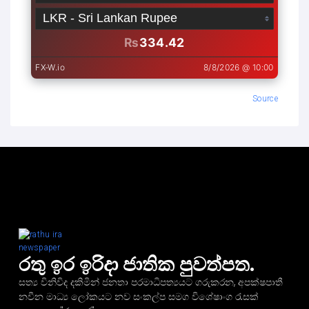
Source
රතු ඉර ඉරිදා ජාතික පුවත්පත.
සත්‍ය විනිවිද දකිමින් ජනතා පරමාධිපත්‍යයට ගරුකරන, අපක්ෂපාතී
නවීන මාධ්‍ය ලෝකයට නව සංකල්ප සමග විශේෂාංග රැසක්