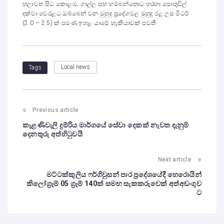
හලාවත සිට කොළඹ, ගාල්ල සහ හම්බන්තොට හරහා පොතුවිල්
දක්වා වෙරළට ඔබ්බෙන් වන මුහුදු ප්‍රදේශවල මුහුදු රළ උස මීටර්
(2.0 – 2.5) ක් පමණ ඉහළ යාමේ හැකියාවක් පවතී.
Local news
Tags
Previous article
කැළණිවැලි දුම්රිය මාර්ගයේ සේවා දෙකක් නැවත දැනුම්
දෙනතුරු අත්හිටුවයි
Next article
මට්ටක්කුලිය ෆර්ගිවුසන් පාර ප්‍රදේශයේදී හෙරොයින්
කිලෝග්‍රෑම් 05 ග්‍රෑම් 140ක් සමඟ සැකකරුවෙක් අත්අඩංගුව
ට