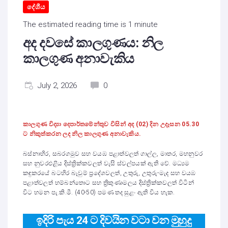
දේශීය
The estimated reading time is 1 minute
අද දවසේ කාලගුණය: නිල
කාලගුණ අනාවැකිය
July 2, 2026
0
කාලගුණ විද්‍යා දෙපාර්තමේන්තුව විසින් අද (02) දින උදෑසන 05.30
ට නිකුත්කරන ලද නිල කාලගුණ අනාවැකිය.
බස්නාහිර, සබරගමුව සහ වයඹ පළාත්වලත් ගාල්ල, මාතර, මහනුවර
සහ නුවරඑළිය දිස්ත්‍රික්කවලත් වැසි ස්වල්පයක් ඇති වේ. මධ්‍යම
කඳුකරයේ බටහිර බෑවුම් ප්‍රදේශවලත්, උතුරු, උතුරු-මැද සහ වයඹ
පළාත්වලත් හම්බන්තොට සහ ත්‍රිකුණාමලය දිස්ත්‍රික්කවලත් විටින්
විට හමන පැ.කි.මී. (40-50) පමණ තද සුළං ඇති විය හැක.
ඉදිරි පැය 24 ට දිවයින වටා වන මුහුදු