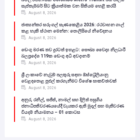
සැප්තැම්බර් සිට ක්‍රියාත්මක වන සිතියම හෙළි කරයි
August 8, 2026
ජාත්‍යන්තර සරුංගල් සැණකෙළිය 2026: රථවාහන ගාල්
කළ හැකි ස්ථාන මෙන්න: පොලිසියේ නිවේදනය
August 8, 2026
ඩෙංගු මරණ තව දුරටත් ඉහළට: සෞඛ්‍ය වෛද්‍ය නිලධාරී
බලප්‍රදේශ 119ක ඩෙංගු අධි අවදානම්
August 8, 2026
ශ්‍රී ලංකාවේ නැවුම් පලතුරු සඳහා ඕස්ට්‍රේලියානු
වෙළඳපොළ පුළුල් කරගැනීමට විශේෂ සාකච්ඡාවක්
August 8, 2026
අනුර, රනිල්, සජිත්, නාමල් සහ දිලිත් පසුගිය
ජනාධිපතිවරණයයේදී වැයකර ඇති මුදල් සහ මැතිවරණ
වියදම් නියාමනය – 01 කොටස
August 8, 2026