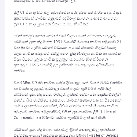
පස්වරුවේ ඒ මහතා වෙත භාරදෙන ලදී.
ජූලි 01 වන දා සිට බල පැවැත්වෙන පරිදි මෙම පත් කිරීම සිදු කර ඇති
අතර වත්මන් නාවික හමුදාපති අද්මිරාල් කාංචන බානගොඩ මහතා
ජූලි 01 වන දා ධුරයෙන් විශ්‍රාම යෑමට නියමිතය.
වෙන්නප්පුව ශාන්ත ජෝශප් වාස් විද්‍යාලයෙන් අධ්‍යාපනය හැදැරූ
ඩේමියන් ප්‍රනාන්දු මහතා 1991 වසරේදී ශ්‍රී ලංකා නාවික හමුදාවේ 21
වන බඳවා ගැනීම යටතේ විධායක අංශයේ ශිෂ්‍යභට නිලධාරියෙකු
ලෙස නාවික හමුදාවට එක්වූ අතර, ත්‍රිකුණාමලය නාවික හා සාගරික
විද්‍යා පීඨයේ මූලික නාවික පුහුණුව සාර්ථකව නිම කිරීමෙන්
අනතුරුව 1993 වසරේදී උප ලුතිනන්වරයෙකු ලෙස අධිකාරියට
පත්විය.
වසර 35ක විශිෂ්ට නාවික සේවා දිවිය තුළ දෙස් විදෙස් විවිධ වෘත්තීය
හා විශේෂඥ පුහුණු පාඨමාලා රැසක් හදාරා ඇති වයිස් අද්මිරාල්
ඩේමියන් ප්‍රනාන්දු මහතා රණශූර, උත්තම සේවා යන පදක්කම්වලින්
‌මෙන්ම සිය වෘත්තීමය දක්ෂතාව, කාර්යක්ෂමතාව සහ කැපීපෙනෙන
සේවා දායකත්වය අගයමින්, විවිධ අවස්ථා හයකදී ශ්‍රී ලංකා නාවික
හමුදාවේ නාවික හමුදාපතිවරු විසින් ප්‍රශංසාත්මක ලිපි (Letters of
Commendation) පිරිනමා සේවය ඇගයීමට ලක් කර තිබේ.
ඩේමියන් ප්‍රනාන්දු මහතා ජෙනරාල් ශ්‍රීමත් කොතලාවල ආරක්ෂක
විශ්වවිද්‍යාලයෙන් ආරක්ෂක අධ්‍යයනය පිළිබඳ (Master of Defence