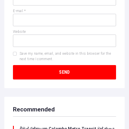
E-mail
*
Website
Save my name, email, and website in this browser for the
next time I comment.
Recommended
බිමල් රත්නායක Colombo Metro Transit බස් ජාලය