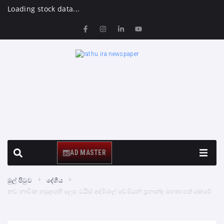
Loading stock data...
AD MASTER
මුල් පිටුව
දේශීය
නව නාවික හමුදාපති ලෙස වයිස් අද්මිරාල් ඩේමියන් ප්‍රනාන්දු මහතා පත් කෙරේ