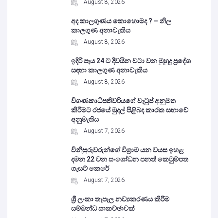
August 8, 2026
අද කාලගුණය කොහොමද ? – නිල
කාලගුණ අනාවැකිය
August 8, 2026
ඉදිරි පැය 24 ට දිවයින වටා වන මුහුදු ප්‍රදේශ
සඳහා කාලගුණ අනාවැකිය
August 8, 2026
විගණකාධිපතිවරියගේ වැටුප් අනුමත
කිරීමට රජයේ මුදල් පිළිබඳ කාරක සභාවේ
අනුමැතිය
August 7, 2026
විනිසුරුවරුන්ගේ විශ්‍රාම යන වයස ඉහළ
දමන 22 වන සංශෝධන පනත් කෙටුම්පත
ගැසට් කෙරේ
August 7, 2026
ශ්‍රී ලංකා තැපෑල නව්‍යකරණය කිරීම
සම්බන්ධ සාකච්ඡාවක්