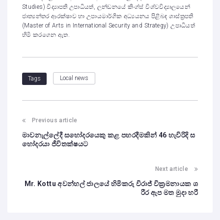
Studies) විද්‍යාපති උපාධියත්, ලන්ඩනයේ කිංග්ස් විශ්වවිද්‍යාලයෙන්
ජාත්‍යන්තර ආරක්ෂාව හා උපායමාර්ගික අධ්‍යයනය පිළිබඳ ශාස්ත්‍රපති
(Master of Arts in International Security and Strategy) උපාධියත්
හිමි කරගෙන ඇත.
Local news
Tags
Previous article
මාවනැල්ලේදී සහෝදරයෙකු කළ පහරදීමකින් 46 හැවිරිදි ස
හෝදරයා ජීවිතක්ෂයට
Next article
Mr. Kottu අවන්හල් ජාලයේ හිමිකරු විරාජ් වික්‍රමනායක ශ
රීර ඇප මත මුදා හරී