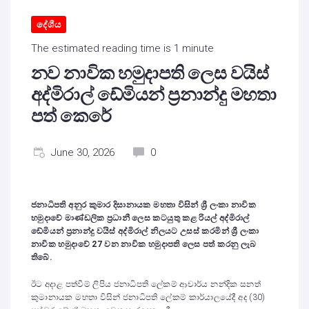
දේශීය
The estimated reading time is 1 minute
නව නාවික හමුදාපති ලෙස වයිස්
අද්මිරාල් ඩේමියන් ප්‍රනාන්දු මහතා
පත් කෙරේ
June 30, 2026
0
ජනාධිපති අනුර කුමාර දිසානායක මහතා විසින් ශ්‍රී ලංකා නාවික
හමුදාවේ මාණ්ඩලික ප්‍රධානී ලෙස කටයුතු කළ රියල් අද්මිරාල්
ඩේමියන් ප්‍රනාන්දු වයිස් අද්මිරාල් නිලයට උසස් කරමින් ශ්‍රී ලංකා
නාවික හමුදාවේ 27 වන නාවික හමුදාපති ලෙස පත් කරනු ලැබ
තිබේ.
ඊට අදාළ පත්වීම් ලිපිය ජනාධිපති ලේකම් ආචාර්ය නන්දික සනත්
කුමානායක මහතා විසින් ජනාධිපති ලේකම් කාර්යාලයේදී අද (30)