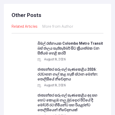
Other Posts
Related Articles
More from Author
බිමල් රත්නායක Colombo Metro Transit
බස් ජාලය සැප්තැම්බර් සිට ක්‍රියාත්මක වන
සිතියම හෙළි කරයි
August 8, 2026
ජාත්‍යන්තර සරුංගල් සැණකෙළිය 2026:
රථවාහන ගාල් කළ හැකි ස්ථාන මෙන්න:
පොලිසියේ නිවේදනය
August 8, 2026
ජාත්‍යන්තර සරුංගල් සැණකෙළිය අද සහ
හෙට කොළඹ ගාලු මුවදොර පිටියේ දී:
මෝටර් රථ හිමියන්ට සහ රියැදුරන්ට
පොලිසියෙන් නිවේදනයක්