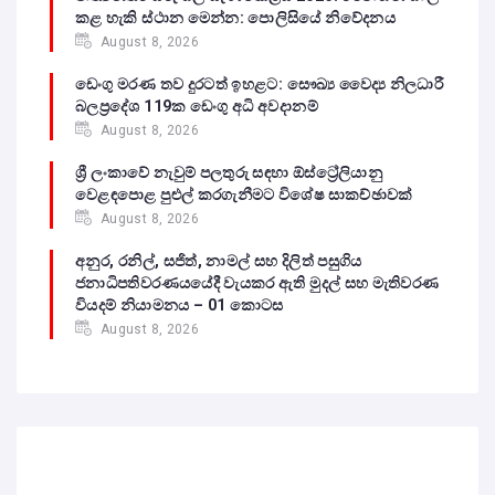
කළ හැකි ස්ථාන මෙන්න: පොලිසියේ නිවේදනය
August 8, 2026
ඩෙංගු මරණ තව දුරටත් ඉහළට: සෞඛ්‍ය වෛද්‍ය නිලධාරී
බලප්‍රදේශ 119ක ඩෙංගු අධි අවදානම්
August 8, 2026
ශ්‍රී ලංකාවේ නැවුම් පලතුරු සඳහා ඕස්ට්‍රේලියානු
වෙළඳපොළ පුළුල් කරගැනීමට විශේෂ සාකච්ඡාවක්
August 8, 2026
අනුර, රනිල්, සජිත්, නාමල් සහ දිලිත් පසුගිය
ජනාධිපතිවරණයයේදී වැයකර ඇති මුදල් සහ මැතිවරණ
වියදම් නියාමනය – 01 කොටස
August 8, 2026