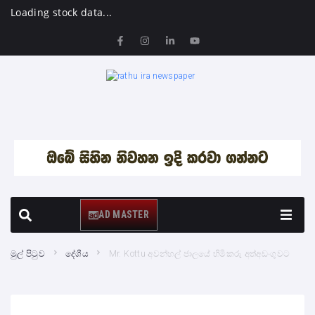
Loading stock data...
AD MASTER
මුල් පිටුව
දේශීය
Mr. Kottu අවන්හල් ජාලයේ හිමිකරු අත්අඩංගුවට