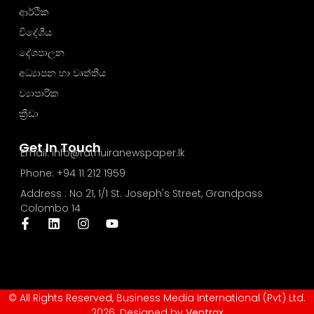
ආර්ථික
විදේශීය
දේශපාලන
අධ්‍යාපන හා වෘත්තීය
ව්‍යාපාරික
ක්‍රීඩා
Get In Touch
Email: info@rathuiranewspaper.lk
Phone: +94 11 212 1959
Address : No 21, 1/1 St. Joseph's Street, Grandpass
Colombo 14
© All Rights Reserved, Business Media International (Pvt) Ltd.
2026. Designed by
Ventrax