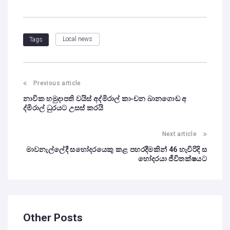
Local news
Tags
Previous article
නාවික හමුදාපති වයිස් අද්මිරාල් කාංචන බානගොඩ අ
ද්මිරාල් ධුරයට උසස් කරයි
Next article
මාවනැල්ලේදී සහෝදරයෙකු කළ පහරදීමකින් 46 හැවිරිදි ස
හෝදරයා ජීවිතක්ෂයට
Other Posts