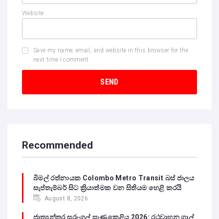
Website
Save my name, email, and website in this browser for the
next time I comment.
Recommended
බිමල් රත්නායක Colombo Metro Transit බස් ජාලය
සැප්තැම්බර් සිට ක්‍රියාත්මක වන සිතියම හෙළි කරයි
August 8, 2026
ජාත්‍යන්තර සරුංගල් සැණකෙළිය 2026: රථවාහන ගාල්