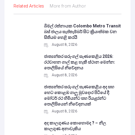
Related Articles
More from Author
බිමල් රත්නායක Colombo Metro Transit
බස් ජාලය සැප්තැම්බර් සිට ක්‍රියාත්මක වන
සිතියම හෙළි කරයි
August 8, 2026
ජාත්‍යන්තර සරුංගල් සැණකෙළිය 2026:
රථවාහන ගාල් කළ හැකි ස්ථාන මෙන්න:
පොලිසියේ නිවේදනය
August 8, 2026
ජාත්‍යන්තර සරුංගල් සැණකෙළිය අද සහ
හෙට කොළඹ ගාලු මුවදොර පිටියේ දී:
මෝටර් රථ හිමියන්ට සහ රියැදුරන්ට
පොලිසියෙන් නිවේදනයක්
August 8, 2026
අද කාලගුණය කොහොමද ? – නිල
කාලගුණ අනාවැකිය