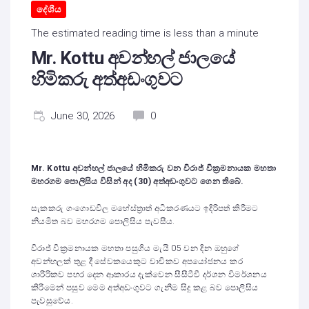
දේශීය
The estimated reading time is less than a minute
Mr. Kottu අවන්හල් ජාලයේ
හිමිකරු අත්අඩංගුවට
June 30, 2026
0
Mr. Kottu අවන්හල් ජාලයේ හිමිකරු වන විරාජ් වික්‍රමනායක මහතා
මහරගම පොලිසිය විසින් අද (30) අත්අඩංගුවට ගෙන තිබේ.
සැකකරු ගංගොඩවිල මහේස්ත්‍රාත් අධිකරණයට ඉදිරිපත් කිරීමට
නියමිත බව මහරගම පොලිසිය පැවසීය.
විරාජ් වික්‍රමනායක මහතා පසුගිය මැයි 05 වන දින ඔහුගේ
අවන්හලක් තුළ දී සේවකයෙකුට වාචිකව අපයෝජනය කර
ශාරීරිකව පහර දෙන ආකාරය දැක්වෙන සීසීටීවී දර්ශන විමර්ශනය
කිරීමෙන් පසුව මෙම අත්අඩංගුවට ගැනීම සිදු කළ බව පොලිසිය
පැවසුවේය.