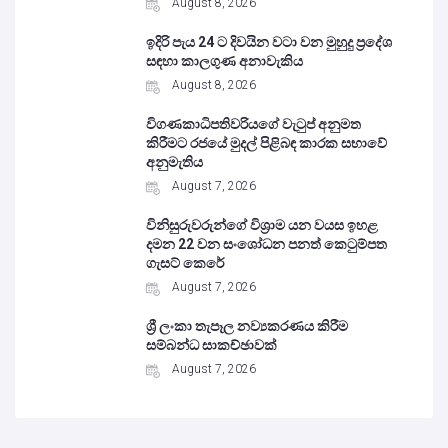
August 8, 2026
ඉදිරි පැය 24 ට දිවයින වටා වන මුහුදු ප්‍රදේශ
සඳහා කාලගුණ අනාවැකිය
August 8, 2026
විගණකාධිපතිවරියගේ වැටුප් අනුමත
කිරීමට රජයේ මුදල් පිළිබඳ කාරක සභාවේ
අනුමැතිය
August 7, 2026
විනිසුරුවරුන්ගේ විශ්‍රාම යන වයස ඉහළ
දමන 22 වන සංශෝධන පනත් කෙටුම්පත
ගැසට් කෙරේ
August 7, 2026
ශ්‍රී ලංකා තැපෑල නව්‍යකරණය කිරීම
සම්බන්ධ සාකච්ඡාවක්
August 7, 2026