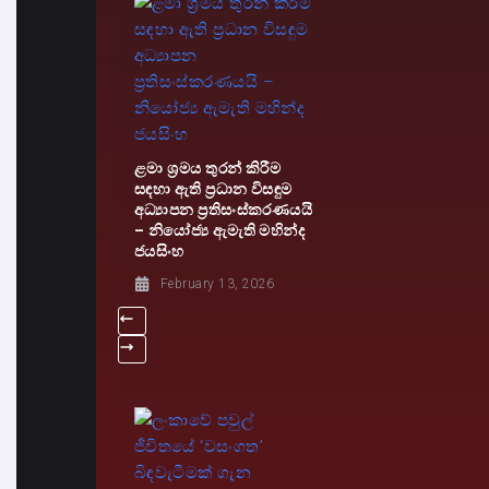
ළමා ශ්‍රමය තුරන් කිරීම
සඳහා ඇති ප්‍රධාන විසඳුම
අධ්‍යාපන ප්‍රතිසංස්කරණයයි
– නියෝජ්‍ය ඇමැති මහින්ද
ජයසිංහ
February 13, 2026