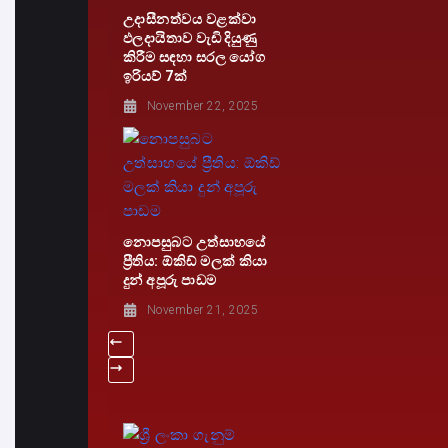
උදාසීනත්වය වළක්වා
ඵලදායිතාව වැඩි දියුණු
කිරීම සඳහා සරල යෝග
ඉරියව් 7ක්
November 22, 2025
නොපසුබට උත්සාහයේ
ප්‍රීතිය: ඕකිඩ් මලක් කියා
දුන් අපූරු පාඩම
November 21, 2025