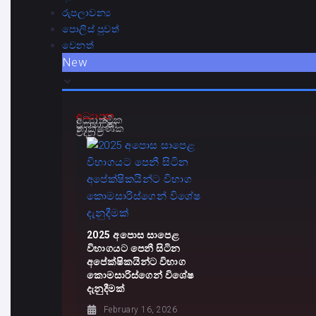
රුපලාවන්‍ය
පොලිස් පුවත්
වෙනත්
New
අධ්‍යාපන
අධ්‍යාත්මික
ව්‍යාපාරික
තාක්ෂණික
විද්‍යාව
2025 අපොස සාපෙළ
විභාගයට පෙනී සිටින
අපේක්ෂිකයින්ට විභාග
කොමසාරිස්ගෙන් විශේෂ
දැනුදීමක්
February 16, 2026