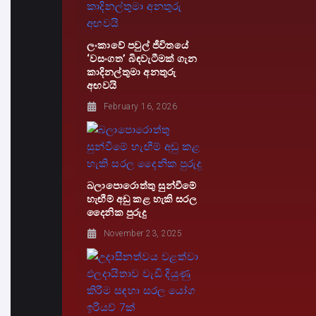
ලංකාවේ පවුල් ජීවිතයේ
‘වසංගත’ බිඳවැටීමක් ගැන
කාදිනල්තුමා අනතුරු
අඟවයි
February 16, 2026
බලාපොරොත්තු සුන්වීමේ
හැඟීම් අඩු කළ හැකි සරල
දෛනික පුරුදු
November 23, 2025