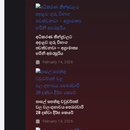
අධිකරණ තීන්දුවලට
අදාළව ගුරු විභාග
පවත්වනවා – අග්‍රාමාත්‍ය
හරිනි අමරසූරිය
February 14, 2026
පාසල් සපත්තු වවුචර්පත්
වල වලංගුභාවය පෙබරවාරි
28 දක්වා දීර්ඝ කෙරේ
February 14, 2026