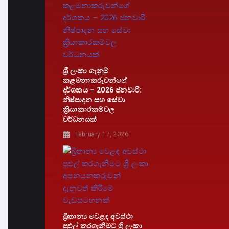
ශ්‍රී ලංකා ගැනුම්
කළමනාකරුවන්ගේ
දර්ශකය – 2026 ජනවාරි:
නිෂ්පාදන සහ සේවා
ක්‍රියාකාරකම්වල
වර්ධනයක්
February 17, 2026
බ්‍රිතාන්‍ය වෙළඳ අවස්ථා
පුළුල් කරගැනීමට ශ්‍රී ලංකා