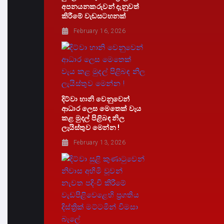
අපනයනකරුවන් දැනුවත්
කිරීමේ වැඩසටහනක්
February 16, 2026
දිට්වා හානි වෙනුවෙන්
ආධාර ලෙස මෙතෙක් වැය
කළ මුදල් පිළිබඳ නිල
ලැයිස්තුව මෙන්න !
February 13, 2026